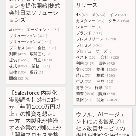
リリース
ョンを提供開始|株式
会社日立ソリューシ
45
ai
イン
(69)
(6994)
(837)
ョンズ
カスタマー
クラス
(262)
(194)
ジャーニー
(39)
ai
エージェント
(6994)
(481)
ブランド
(1003)
ソリューション
(3740)
プレスリリース
(19523)
ソリューションズ
(1662)
プロセス
(409)
プロセス
会社
(409)
(9322)
プロデューサーズ
(3)
判断
広範囲な
(429)
(2)
ベスト
会社
(153)
(9322)
提供
日立
(16563)
(1010)
利用
回答
(5467)
(492)
株式
業務
(8960)
(3301)
変化
提供
(358)
(16563)
自律
遂行
(195)
(11)
時代
株式
(734)
(8960)
開始
(22402)
生活
発見
(705)
(795)
背景
行動
(93)
(575)
【Salesforce 内製化
調査
購買
(5801)
(374)
実態調査】3社に1社
選択
開始
(214)
(22402)
が「年間1,000万円以
上」の投資を想定。
ウフル、AIエージェ
一方、内製化が停滞
ントによる営業プロ
する企業の7割以上が
セス改善サービスの
「開発プロセス未整
提供を開始 Salesforce