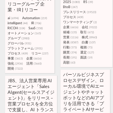
2025
85
(1083)
(39)
リコーグループ 企
BtoB
(247)
業・IR | リコー
プレスリリース
(19523)
プロセス
(409)
ai
Automation
(6994)
(219)
ワンマーケティング
(2)
intelligent
IR
(44)
(706)
企業
会社
(6616)
(9322)
RICOH
SaaS
(104)
(558)
候補
取引
(135)
(672)
オートメーション
(165)
営業
株式
(1116)
(8960)
グループ
(2980)
発表
白書
(8587)
(107)
グローバル
(931)
行動
複雑
(575)
(75)
プラットフォーム
(2931)
購買
選定
(374)
(127)
プロセス
リコー
(409)
(237)
長期
面談
(191)
(19)
事業
企業
(3615)
(6616)
高額
(63)
強化
活用
(2936)
(5660)
開発
(7222)
パーソルビジネスプ
ロセスデザイン、ロ
JBS、法人営業専用 AI
ーカル環境でAIエー
エージェント「Sales
ジェントやチャット
AIgent(セールスアイジ
ボットなどのAIアプ
ェント)」をリリース –
リを活用できる「プ
営業プロセスを全方位
ライベートAIサービ
で支援し、AI トランス