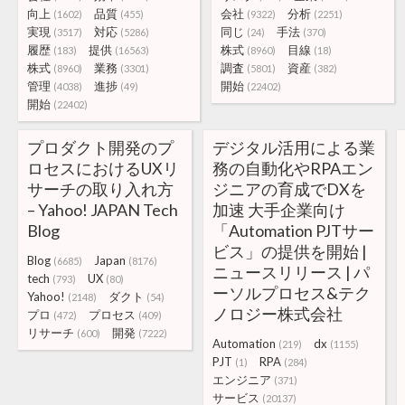
向上
品質
会社
分析
(1602)
(455)
(9322)
(2251)
実現
対応
同じ
手法
(3517)
(5286)
(24)
(370)
履歴
提供
株式
目線
(183)
(16563)
(8960)
(18)
株式
業務
調査
資産
(8960)
(3301)
(5801)
(382)
管理
進捗
開始
(4038)
(49)
(22402)
開始
(22402)
プロダクト開発のプ
デジタル活用による業
ロセスにおけるUXリ
務の自動化やRPAエン
サーチの取り入れ方
ジニアの育成でDXを
– Yahoo! JAPAN Tech
加速 大手企業向け
Blog
「Automation PJTサー
ビス」の提供を開始 |
Blog
Japan
(6685)
(8176)
ニュースリリース | パ
tech
UX
(793)
(80)
ーソルプロセス&テク
Yahoo!
ダクト
(2148)
(54)
ノロジー株式会社
プロ
プロセス
(472)
(409)
リサーチ
開発
(600)
(7222)
Automation
dx
(219)
(1155)
PJT
RPA
(1)
(284)
エンジニア
(371)
サービス
(20137)