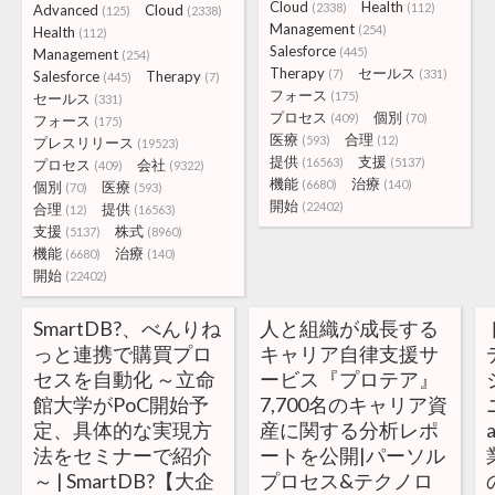
Cloud
Health
(2338)
(112)
Advanced
Cloud
(125)
(2338)
Management
(254)
Health
(112)
Salesforce
(445)
Management
(254)
Therapy
セールス
(7)
(331)
Salesforce
Therapy
(445)
(7)
フォース
(175)
セールス
(331)
プロセス
個別
(409)
(70)
フォース
(175)
医療
合理
(593)
(12)
プレスリリース
(19523)
提供
支援
(16563)
(5137)
プロセス
会社
(409)
(9322)
機能
治療
(6680)
(140)
個別
医療
(70)
(593)
開始
(22402)
合理
提供
(12)
(16563)
支援
株式
(5137)
(8960)
機能
治療
(6680)
(140)
開始
(22402)
SmartDB?︎、べんりね
人と組織が成長する
っと連携で購買プロ
キャリア自律支援サ
セスを自動化 ～立命
ービス『プロテア』
館大学がPoC開始予
7,700名のキャリア資
定、具体的な実現方
産に関する分析レポ
法をセミナーで紹介
ートを公開|パーソル
～ | SmartDB?【大企
プロセス&テクノロ