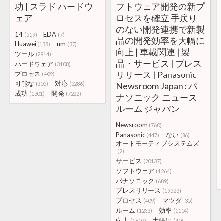
功 | スラド ハードウ
フトウェア開発の新プ
ェア
ロセスを確立 手戻り
のない開発連携で新製
14
EDA
(519)
(7)
品の開発効率を大幅に
Huawei
nm
(138)
(37)
向上 | 車載関連 | 製
ツール
(2914)
品・サービス | プレス
ハードウェア
(3108)
リリース | Panasonic
プロセス
(409)
可能な
対応
(305)
(5286)
Newsroom Japan : パ
成功
開発
(1301)
(7222)
ナソニック ニュース
ルーム ジャパン
Newsroom
(760)
Panasonic
ない
(447)
(86)
オートモーティブシステムズ
(2)
サービス
(20137)
ソフトウェア
(1264)
パナソニック
(689)
プレスリリース
(19523)
プロセス
マツダ
(409)
(35)
ルーム
効率
(1233)
(1104)
向上
大幅に
(1602)
(40)