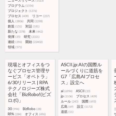
ニュースリリース
(1023)
プログラム
(1554)
プロジェクト
(1276)
プロセス
リコー
(409)
(237)
個人
共同
(2806)
(2298)
創造
対話
(151)
(181)
新たな
未来
(378)
(442)
発揮
研究
(35)
(2321)
連続
開始
(296)
(22402)
領域
(571)
現場とオフィスをつ
ASCII.jp:AIの国際ル
なぐプロセス管理サ
ールづくりに道筋を
ービス「オペトラ」
G7「広島AIプロセ
6/30リリース | RPA
ス」設立へ
テクノロジーズ株式
ai
ASCII
(6994)
(33)
会社「BizRobo!(ビズ
jp
プロセス
(1106)
(409)
ロボ)」
ルール
国際
(245)
(693)
広島
設立
(69)
(1172)
30
BizRobo
(994)
(28)
道筋
(11)
RPA
オフィス
(284)
(496)