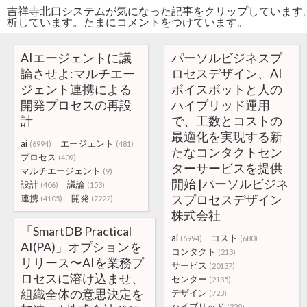
吉祥寺北口システムが気になった記事をクリップしています
析しています。たまにコメントをつけています。
AIエージェントに議
パーソルビジネスプ
論させよ:マルチエー
ロセスデザイン、AI
ジェント連携による
ボイスボットと人の
開発プロセスの再設
ハイブリッド運用
計
で、工数とコストの
最適化を実現する新
ai
エージェント
(6994)
(481)
たなコンタクトセン
プロセス
(409)
ターサービスを提供
マルチエージェント
(9)
開始 |パーソルビジネ
設計
議論
(406)
(153)
スプロセスデザイン
連携
開発
(4105)
(7222)
株式会社
「SmartDB Practical
ai
コスト
(6994)
(680)
AI(PA)」オプションを
コンタクト
(213)
リリース〜AIを業務プ
サービス
(20137)
ロセスに溶け込ませ、
センター
(2135)
組織全体の意思決定を
デザイン
(723)
ハイブリッド
(329)