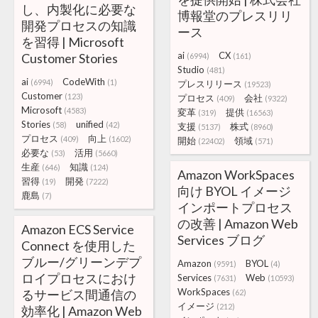
し、内製化に必要な
博報堂のプレスリリ
開発プロセスの知識
ース
を習得 | Microsoft
ai
CX
Customer Stories
(6994)
(161)
Studio
(481)
ai
CodeWith
(6994)
(1)
プレスリリース
(19523)
Customer
(123)
プロセス
会社
(409)
(9322)
Microsoft
(4583)
変革
提供
(319)
(16563)
Stories
unified
(58)
(42)
支援
株式
(5137)
(8960)
プロセス
向上
(409)
(1602)
開始
領域
(22402)
(571)
必要な
活用
(53)
(5660)
生産
知識
(646)
(124)
Amazon WorkSpaces
習得
開発
(19)
(7222)
向け BYOL イメージ
鹿島
(7)
インポートプロセス
の改善 | Amazon Web
Amazon ECS Service
Services ブログ
Connect を使用した
ブルー/グリーンデプ
Amazon
BYOL
(9591)
(4)
ロイプロセスにおけ
Services
Web
(7631)
(10593)
WorkSpaces
るサービス間通信の
(62)
イメージ
(212)
効率化 | Amazon Web