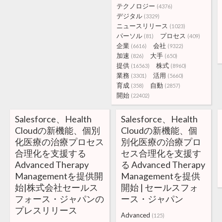
テクノロジー
(4376)
デジタル
(3329)
ニュースリリース
(1023)
パーソル
プロセス
(81)
(409)
企業
会社
(6616)
(9322)
加速
大手
(826)
(650)
提供
株式
(16563)
(8960)
業務
活用
(3301)
(5660)
育成
自動
(358)
(2857)
開始
(22402)
Salesforce、Health
Salesforce、Health
Cloudの新機能、個別
Cloudの新機能、個
化医療の治療プロセス
別化医療の治療プロ
合理化を支援する
セス合理化を支援す
Advanced Therapy
る Advanced Therapy
Managementを提供開
Managementを提供
始|株式会社セールス
開始 | セールスフォ
フォース・ジャパンの
ース・ジャパン
プレスリリース
Advanced
(125)