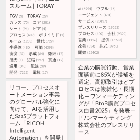
スルーム | TORAY
ai
ウフル
(6994)
(16)
エージェント
(481)
TGV
TORAY
(3)
(29)
サービス
(20137)
ガラス
コア
(75)
(281)
プレスリリース
(19523)
シート
ビア
(94)
(4)
プロセス
会社
(409)
(9322)
プロセス
ポリイミド
(409)
(1)
営業
提供
(1116)
(16563)
ルーム
世代
(1233)
(729)
改善
株式
(834)
(8960)
半導体
可能
(480)
(4398)
開始
(22402)
密度
形成
微細
(37)
(64)
(17)
感光
短縮
貫通
(1)
(157)
(12)
適用
配線
企業の購買行動、営業
(343)
(39)
開発
電極
(7222)
(17)
面談前に85%が候補を
選定。高額取引ほどプ
リコー、プロセスオ
ロセスは複雑化・長期
ートメーション事業
化 — ワンマーケティン
のグローバル強化に
グが「BtoB購買プロセ
向けて、AIを活用し
ス白書2025」を発表 —
たSaaSプラットフォ
| ワンマーケティング
ーム「RICOH
株式会社のプレスリリ
Intelligent
ース
Automation」を開発 |