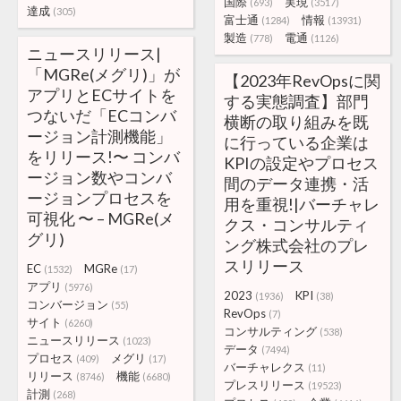
国際
実現
(693)
(3517)
達成
(305)
富士通
情報
(1284)
(13931)
製造
電通
(778)
(1126)
ニュースリリース|
「MGRe(メグリ)」が
【2023年RevOpsに関
アプリとECサイトを
する実態調査】部門
つないだ「ECコンバ
横断の取り組みを既
ージョン計測機能」
に行っている企業は
をリリース!〜 コンバ
KPIの設定やプロセス
ージョン数やコンバ
間のデータ連携・活
ージョンプロセスを
用を重視!|バーチャレ
可視化 〜 – MGRe(メ
クス・コンサルティ
グリ)
ング株式会社のプレ
スリリース
EC
MGRe
(1532)
(17)
アプリ
(5976)
2023
KPI
(1936)
(38)
コンバージョン
(55)
RevOps
(7)
サイト
(6260)
コンサルティング
(538)
ニュースリリース
(1023)
データ
(7494)
プロセス
メグリ
(409)
(17)
バーチャレクス
(11)
リリース
機能
(8746)
(6680)
プレスリリース
(19523)
計測
(268)