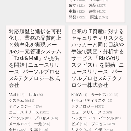
確立
製品
(121)
(2377)
車載
連携
(122)
(4105)
開発
関連
(7222)
(1071)
対応履歴と進捗を可視
企業のIT資産に対する
化し、業務の品質向上
セキュリティリスクを
と効率化を実現 メー
ハッカーと同じ目線や
ルの一元管理システム
手法で調査・分析する
「Task&Mail」の提供
サービス 「RiskVz(リ
を開始 | ニュースリリ
スクビズ)」を開始 | ニ
ース | パーソルプロセ
ュースリリース | パー
ス&テクノロジー株式
ソルプロセス&テクノ
会社
ロジー株式会社
Mail
Task
RiskVz
サービス
(115)
(20)
(1)
(20137)
システム
セキュリティリスク
(6611)
(22)
テクノロジー
テクノロジー
(4376)
(4376)
ニュースリリース
ニュースリリース
(1023)
(1023)
パーソル
プロセス
ハッカー
パーソル
(81)
(409)
(257)
(81)
メール
一元
ビズ
プロセス
(2716)
(202)
(137)
(409)
会社
効率
リスク
企業
(9322)
(1104)
(696)
(6616)