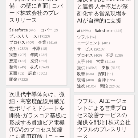
備」の壁に直面 | コパ
と連携 人手不足が深
ード株式会社のプレ
刻化する営業現場を
スリリース
AIが自律的に支援
Salesforce
コパー
(445)
(2)
ai
Salesforce
(6994)
(445)
プレスリリース
(19523)
ウフル
(16)
プロセス
企業
(409)
(6616)
エージェント
(481)
会社
停滞
(9322)
(18)
サービス
(20137)
実態
年間
(907)
(232)
プロセス
不足
(409)
(138)
想定
投資
(133)
(613)
人手
営業
(44)
(1116)
整備
株式
(249)
(8960)
提供
支援
(16563)
(5137)
直面
調査
(32)
(5801)
改善
深刻
(834)
(11)
開発
(7222)
現場
自律
(488)
(195)
連携
開始
(4105)
(22402)
次世代半導体向け、微
ウフル、AIエージェ
細・高密度配線用感光
ントによる営業プロ
性ポリイミドシートを
セス改善サービスの
開発-ガラスコア基板に
提供を開始 | 株式会社
形成する貫通ビア電極
ウフルのプレスリリ
(TGV)のプロセス短縮
ース
にも適用可能- | ニュー