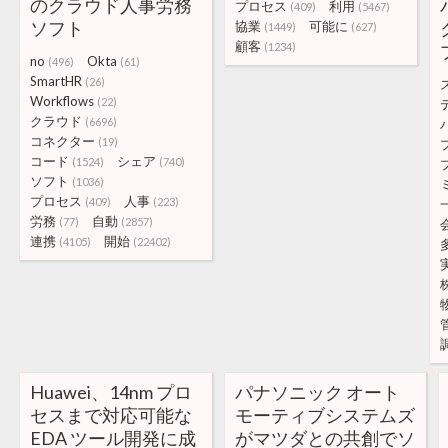
のクラウド人事労務
プロセス
利用
(409)
(5467)
ソフト
協業
可能に
(1449)
(627)
顧客
(1234)
no
Okta
(496)
(61)
SmartHR
(26)
Workflows
(22)
クラウド
(6696)
コネクター
(19)
コード
シェア
(1524)
(740)
ソフト
(1036)
プロセス
人事
(409)
(223)
労務
自動
(77)
(2857)
連携
開始
(4105)
(22402)
Huawei、14nm プロ
パナソニック オート
セスまで対応可能な
モーティブシステムズ
EDA ツール開発に成
がマツダとの共創でソ