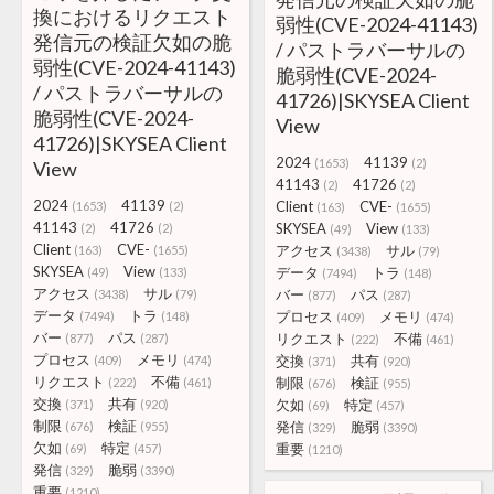
換におけるリクエスト
弱性(CVE-2024-41143)
発信元の検証欠如の脆
/ パストラバーサルの
弱性(CVE-2024-41143)
脆弱性(CVE-2024-
/ パストラバーサルの
41726)|SKYSEA Client
脆弱性(CVE-2024-
View
41726)|SKYSEA Client
2024
41139
(1653)
(2)
View
41143
41726
(2)
(2)
2024
41139
Client
CVE-
(1653)
(2)
(163)
(1655)
41143
41726
SKYSEA
View
(2)
(2)
(49)
(133)
Client
CVE-
アクセス
サル
(163)
(1655)
(3438)
(79)
SKYSEA
View
データ
トラ
(49)
(133)
(7494)
(148)
アクセス
サル
バー
パス
(3438)
(79)
(877)
(287)
データ
トラ
プロセス
メモリ
(7494)
(148)
(409)
(474)
バー
パス
リクエスト
不備
(877)
(287)
(222)
(461)
プロセス
メモリ
交換
共有
(409)
(474)
(371)
(920)
リクエスト
不備
制限
検証
(222)
(461)
(676)
(955)
交換
共有
欠如
特定
(371)
(920)
(69)
(457)
制限
検証
発信
脆弱
(676)
(955)
(329)
(3390)
欠如
特定
重要
(69)
(457)
(1210)
発信
脆弱
(329)
(3390)
重要
(1210)