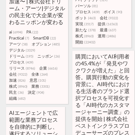
加速〜 | 株式会社ドリ
パーソル
(81)
ーム・アーツ|デジタル
プロセス
ボイス
(409)
(90)
の民主化で大企業が変
ボット
会社
(463)
(9322)
わるニッポンが変わる
実現
提供
(3517)
(16563)
新たな
最適
(378)
(637)
ai
PA
(6994)
(22)
株式
運用
(8960)
(2486)
Practical
SmartDB
(7)
(22)
開始
(22402)
アーツ
オプション
(58)
(485)
デジタル
(3329)
購買においてAI利用者
ドリーム
ニッポン
(195)
(26)
プロセス
の45.4%が「発見やワ
(409)
リリース
企業
(8746)
(6616)
クワクが増えた」と回
会社
全体
(9322)
(264)
答。購買行動の変化を
加速
意思
(826)
(101)
背景に、AI時代におけ
株式
業務
(8960)
(3301)
る生活者のブランド選
民主
決定
(36)
(904)
択プロセスを可視化す
組織
(682)
る「AI時代のカスタマ
ージャーニー調査」の
AIエージェントで広
提供を開始 | 株式会社
範囲な業務プロセス
ベストインクラスプロ
を自律的に判断し、
デューサーズのプレス
遂行するソリューシ