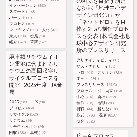
の両立を目指す新た
イノベーション
(360)
な挑戦「地球中心デ
スタート
(1168)
ザイン研究所」が
パーソル
(81)
「ネットゼロ」を目
プロセス
(409)
指す2つの制作プロセ
マッチング
人材
(211)
(471)
スを発表 | 株式会社地
東大
松尾
(110)
(13)
紹介
革新
球中心デザイン研究
(667)
(162)
所のプレスリリース
廃車載リチウムイオ
クリエイティビティ
(10)
ン電池に含まれるリ
サステナビリティ
(55)
チウムの高回収率リ
ゼロ
デザイン
(446)
(723)
サイクルプロセスを
ネット
(2341)
開発 | 2025年度 | JX金
プレスリリース
(19523)
プロセス
両立
属
(409)
(113)
中心
会社
(209)
(9322)
2025
JX
(1083)
(28)
制作
地球
(705)
(250)
プロセス
(409)
挑戦
新たな
(144)
(378)
リサイクル
(160)
株式
発表
(8960)
(8587)
リチウム
(84)
研究
(2321)
リチウムイオン
(24)
回収
車載
(238)
(122)
広島AIプロセス