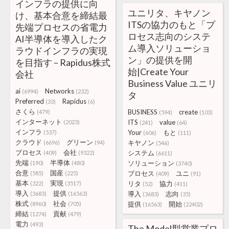
インフラの提供に向
ユニリタ、キヤノン
け、基本合意を締結最
ITSの協力のもと「プ
先端プロセスの省電力
ロセス志向のシステ
AI半導体を導入したク
ム導入ソリューショ
ラウドインフラの実現
ン」の提供を開
を目指す – Rapidus株式
始|Create Your
会社
Business Value ユニリ
ai
Networks
(6994)
(232)
タ
Preferred
Rapidus
(33)
(6)
さくら
BUSINESS
create
(479)
(594)
(103)
インターネット
ITS
value
(2023)
(241)
(64)
インフラ
Your
もと
(537)
(606)
(111)
クラウド
グリーン
キヤノン
(6696)
(94)
(546)
プロセス
会社
システム
(409)
(9322)
(6611)
先端
半導体
ソリューション
(190)
(480)
(3740)
合意
国産
プロセス
ユニ
(585)
(225)
(409)
(91)
基本
実現
リタ
協力
(322)
(3517)
(52)
(411)
導入
提供
導入
志向
(3683)
(16563)
(3683)
(35)
株式
社会
提供
開始
(8960)
(705)
(16563)
(22402)
締結
貢献
(1274)
(479)
電力
(493)
The Model型営業プロ