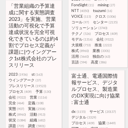
「営業組織の予算達
ForeSight
mining
(11)
(27)
NTT
tsuzumi
(4050)
(16)
成に関する実態調査
VOICE
クロス
(115)
(1006)
2023」を実施、営業
コール
センター
(97)
(2135)
活動の可視化で予算
ソリューション
(3740)
達成状況を完全可視
テクノ
プロセス
(526)
(409)
化できているのは約4
モデル
会社
(1316)
(9322)
割でプロセス定義が
大規模
推進
(753)
(2222)
株式
業務
課題に|ウイングアー
(8960)
(3301)
活用
独自の
(5660)
(63)
ク1st株式会社のプレ
言語
高度
(594)
(386)
スリリース
2023
st
(1936)
(163)
富士通、電通国際情
ウイングアーク
(37)
報サービス、デジタ
プレスリリース
(19523)
ルプロセス、製造業
プロセス
予算
(409)
(130)
のDX実現に向け協業
会社
営業
(9322)
(1116)
: 富士通
完全
定義
(464)
(108)
実態
実施
(907)
(2504)
dx
サービス
(1155)
(20137)
株式
活動
(8960)
(913)
デジタル
(3329)
状況
組織
(1084)
(682)
プロセス
協業
(409)
(1449)
課題
調査
(705)
(5801)