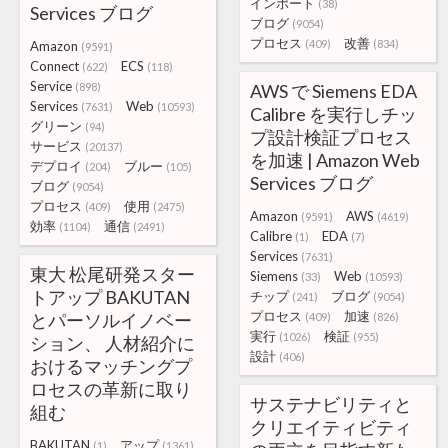
インポート
(38)
Services ブログ
ブログ
(9054)
プロセス
改善
(409)
(834)
Amazon
(9591)
Connect
ECS
(622)
(118)
Service
(898)
AWS で Siemens EDA
Services
Web
(7631)
(10593)
Calibre を実行しチッ
グリーン
(94)
プ設計検証プロセス
サービス
(20137)
を加速 | Amazon Web
デプロイ
ブルー
(204)
(105)
Services ブログ
ブログ
(9054)
プロセス
使用
(409)
(2475)
Amazon
AWS
(9591)
(4619)
効率
通信
(1104)
(2491)
Calibre
EDA
(1)
(7)
Services
(7631)
東大 松尾研発スター
Siemens
Web
(33)
(10593)
トアップ BAKUTAN
チップ
ブログ
(241)
(9054)
プロセス
加速
とパーソルイノベー
(409)
(826)
実行
検証
(1026)
(955)
ション、 人材紹介に
設計
(406)
おけるマッチングプ
ロセスの革新に取り
サステナビリティと
組む
クリエイティビティ
BAKUTAN
アップ
(1)
(1361)