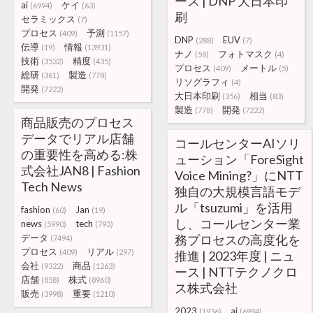
ース | DNP 大日本印
ai
ケイ
(6994)
(63)
刷
セラミックス
(7)
プロセス
予測
(409)
(1157)
DNP
EUV
(288)
(7)
伝導
情報
(19)
(13931)
ナノ
フォトマスク
(58)
(4)
技術
精度
(3532)
(435)
プロセス
メートル
(409)
(5)
総研
製造
(361)
(778)
リソグラフィ
(4)
開発
(7222)
大日本印刷
相当
(356)
(83)
製造
開発
(778)
(7222)
商品販売のプロセス
データでリアル店舗
コールセンターAIソリ
の重要性を高める:株
ューション「ForeSight
式会社JAN8 | Fashion
Voice Mining?」にNTT
Tech News
独自の大規模言語モデ
ル「tsuzumi」を活用
fashion
Jan
(60)
(19)
し、コールセンター業
news
tech
(5990)
(793)
データ
務プロセスの高度化を
(7494)
プロセス
リアル
(409)
(297)
推進 | 2023年度 | ニュ
会社
商品
(9322)
(1263)
ース | NTTテクノクロ
店舗
株式
(858)
(8960)
ス株式会社
販売
重要
(3998)
(1210)
2023
ai
(1936)
(6994)