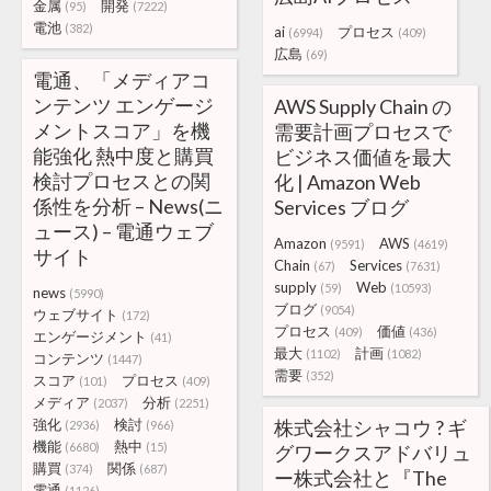
金属
開発
(95)
(7222)
電池
(382)
ai
プロセス
(6994)
(409)
広島
(69)
電通、「メディアコ
ンテンツ エンゲージ
AWS Supply Chain の
メントスコア」を機
需要計画プロセスで
能強化 熱中度と購買
ビジネス価値を最大
検討プロセスとの関
化 | Amazon Web
係性を分析 – News(ニ
Services ブログ
ュース) – 電通ウェブ
Amazon
AWS
(9591)
(4619)
サイト
Chain
Services
(67)
(7631)
supply
Web
(59)
(10593)
news
(5990)
ブログ
(9054)
ウェブサイト
(172)
プロセス
価値
(409)
(436)
エンゲージメント
(41)
最大
計画
(1102)
(1082)
コンテンツ
(1447)
需要
(352)
スコア
プロセス
(101)
(409)
メディア
分析
(2037)
(2251)
強化
検討
株式会社シャコウ ? ギ
(2936)
(966)
機能
熱中
(6680)
(15)
グワークスアドバリュ
購買
関係
(374)
(687)
ー株式会社と『The
電通
(1126)