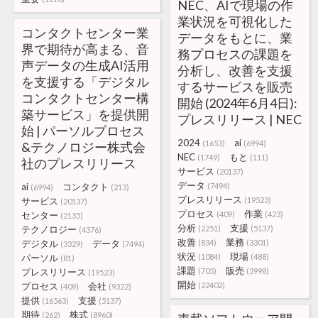
NEC、AIで現場の作
業状況を可視化した
コンタクトセンター業
データをもとに、業
界で期待が高まる、音
務プロセスの課題を
声データの生成AI活用
分析し、改善を支援
を支援する「デジタル
するサービスを販売
コンタクトセンター構
開始 (2024年6月4日):
築サービス」を提供開
プレスリリース | NEC
始 | パーソルプロセス
2024
ai
(1653)
(6994)
&テクノロジー株式会
NEC
もと
(1749)
(111)
社のプレスリリース
サービス
(20137)
データ
ai
コンタクト
(7494)
(6994)
(213)
プレスリリース
サービス
(19523)
(20137)
プロセス
作業
センター
(409)
(423)
(2135)
分析
支援
テクノロジー
(2251)
(5137)
(4376)
改善
業務
デジタル
データ
(834)
(3301)
(3329)
(7494)
状況
現場
パーソル
(1084)
(488)
(81)
課題
販売
プレスリリース
(705)
(3998)
(19523)
開始
プロセス
会社
(22402)
(409)
(9322)
提供
支援
(16563)
(5137)
期待
株式
(262)
(8960)