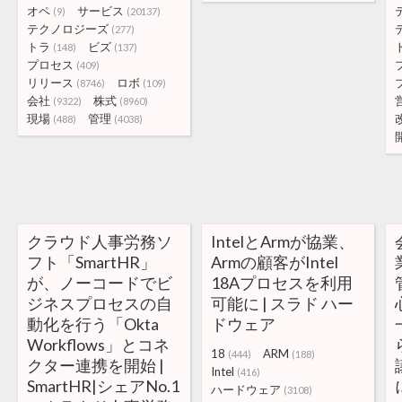
オペ
サービス
(9)
(20137)
テクノロジーズ
(277)
トラ
ビズ
(148)
(137)
プロセス
(409)
リリース
ロボ
(8746)
(109)
会社
株式
(9322)
(8960)
現場
管理
(488)
(4038)
クラウド人事労務ソ
IntelとArmが協業、
フト「SmartHR」
Armの顧客がIntel
が、ノーコードでビ
18Aプロセスを利用
ジネスプロセスの自
可能に | スラド ハー
動化を行う「Okta
ドウェア
Workflows」とコネ
18
ARM
(444)
(188)
クター連携を開始 |
Intel
(416)
SmartHR|シェアNo.1
ハードウェア
(3108)