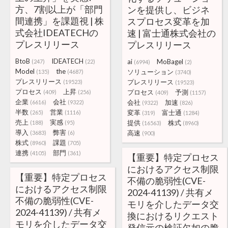
方、7割以上が「部門
ンを提供し、ビジネ
間連携」を課題視 | 株
スプロセス変革を加
式会社IDEATECHの
速 | 富士通株式会社の
プレスリリース
プレスリリース
BtoB
IDEATECH
ai
MoBagel
(247)
(22)
(6994)
(2)
Model
the
ソリューション
(135)
(4687)
(3740)
プレスリリース
プレスリリース
(19523)
(19523)
プロセス
上昇
プロセス
予測
(409)
(256)
(409)
(1157)
企業
会社
会社
加速
(6616)
(9322)
(9322)
(826)
半数
営業
変革
富士通
(265)
(1116)
(319)
(1284)
売上
実感
提供
株式
(188)
(95)
(16563)
(8960)
導入
弊害
高速
(3683)
(6)
(900)
株式
課題
(8960)
(705)
連携
部門
(4105)
(361)
【重要】特定プロセス
におけるアクセス制限
【重要】特定プロセス
不備の脆弱性(CVE-
におけるアクセス制限
2024-41139) / 共有メ
不備の脆弱性(CVE-
モリを介したデータ交
2024-41139) / 共有メ
換におけるリクエスト
モリを介したデータ交
発信元の検証欠如の脆