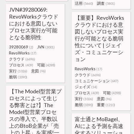
活用
調査
(5660)
(5801)
JVN#39280069:
RevoWorksクラウド
【重要】RevoWorks
における意図しない
クラウドにおける意
プロセス実行が可能
図しないプロセス実
となる脆弱性
行が可能となる脆弱
性について | ジェイ
39280069
JVN
(2)
(3001)
ズ・コミュニケーシ
RevoWorks
(17)
ョン
クラウド
(6696)
プロセス
可能
(409)
(4398)
RevoWorks
(17)
実行
意図
(1026)
(96)
クラウド
(6696)
脆弱
(3390)
コミュニケーション
(647)
ジェイズ
(14)
【The Model型営業プ
プロセス
可能
(409)
(4398)
ロセスによって生じ
実行
意図
(1026)
(96)
る弊害とは?】The
脆弱
重要
(3390)
(1210)
Model型営業プロセ
スの導入で、半数以
富士通とMoBagel、
上のBtoB企業が「売
AIによる予測を高速
上の上昇」を実感!一
化するソリューショ