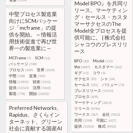
Model BPO』を共同リ
リース。マーケティン
中堅プロセス製造業
グ・セールス・カスタ
向けにSCMパッケー
マーサクセスのThe
ジ「mcframe」の提
Model全プロセスを提
供を開始。～情報活
供可能に。 | 株式会社
用技術促進で再び世
シャコウのプレスリリ
界一の製造業に～
ース
MCFrame
SCM
(7)
(16)
BPO
Model
(82)
(135)
パッケージ
(748)
the
カスタマー
(4687)
(262)
プロセス
世界
(409)
(2149)
ギグ
コウ
(15)
(5)
中堅
促進
(184)
(545)
サクセス
シャ
(85)
(24)
情報
技術
(13931)
(3532)
セールス
バリュー
(331)
(75)
提供
活用
(16563)
(5660)
プレスリリース
(19523)
製造
開始
(778)
(22402)
プロセス
(409)
マーケティング
(2610)
Preferred Networks、
リリース
(8746)
Rapidus、さくらイン
ワークス
会社
(347)
(9322)
共同
可能に
ターネット、グリーン
(2298)
(627)
提供
株式
(16563)
(8960)
社会に貢献する国産AI