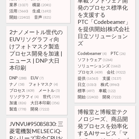
車載ソフトウェア開
業界
構築
(1027)
(2041)
発のプロセス標準化
活用
生成
(5660)
(1692)
を支援する
開始
音声
(22402)
(821)
PTC「Codebeamer」
を提供開始|株式会社
2ナノメートル世代の
日立ソリューション
EUVリソグラフィ向
ズ
けフォトマスク製造
プロセス開発を加速 |
Codebeamer
PTC
(4)
(26)
ニュース | DNP 大日
ソフトウェア
(1264)
ソリューションズ
(1662)
本印刷
プロセス
会社
(409)
(9322)
DNP
EUV
提供
支援
(288)
(7)
(16563)
(5137)
ナノ
フォトマスク
日立
株式
(58)
(4)
(1010)
(8960)
プロセス
メートル
標準
車載
(409)
(5)
(497)
(122)
リソグラフィ
世代
開始
開発
(4)
(729)
(22402)
(7222)
加速
大日本印刷
(826)
(356)
製造
開発
(778)
(7222)
博報堂と博報堂テク
ノロジーズ、商品開
JVNVU#95085830: 三
発プロセスを効率化
菱電機製MELSEC iQ-
するAIサービス「マ
Rシリーズ安全CPUお