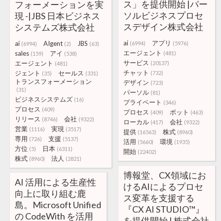
ス」を提供開始 |パー
フォーメーションを実
ソルビジネスプロセ
現 -|JBS 日本ビジネス
スデザイン株式会社
システムズ株式会社
ai
アプリ
ai
AIgent
JBS
(6994)
(5976)
(6994)
(2)
(63)
エージェント
sales
アイ
(481)
(159)
(538)
サービス
エージェント
(20137)
(481)
チャット
ジェント
セールス
(732)
(35)
(331)
トランスフォーメーション
デザイン
(723)
(31)
パーソル
(81)
ビジネスシステムズ
(16)
プライベート
(346)
プロセス
(409)
プロセス
ボット
(409)
(463)
リリース
会社
(8746)
(9322)
ローカル
会社
(417)
(9322)
営業
実現
(1116)
(3517)
提供
株式
(16563)
(8960)
専用
支援
(726)
(5137)
活用
環境
(5660)
(1935)
方位
日本
(5)
(6311)
開始
(22402)
株式
法人
(8960)
(2821)
博報堂、CX領域にお
AI 活用による生産性
けるAIによるプロセ
向上に取り組む鹿
ス変革を支援する
島。Microsoft Unified
『CX AI STUDIO™』
の CodeWith を活用
を提供開始 | 株式会社