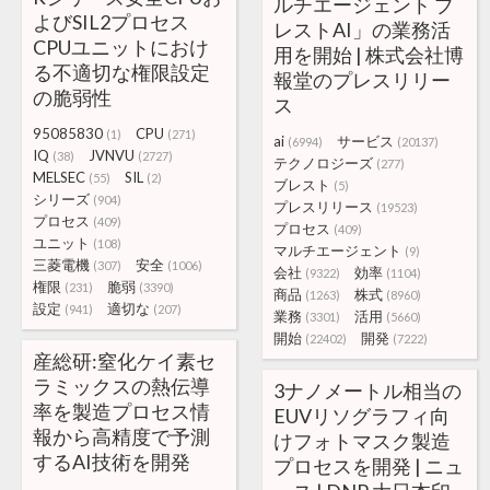
ルチエージェント ブ
よびSIL2プロセス
レストAI」の業務活
CPUユニットにおけ
用を開始 | 株式会社博
る不適切な権限設定
報堂のプレスリリー
の脆弱性
ス
95085830
CPU
(1)
(271)
ai
サービス
(6994)
(20137)
IQ
JVNVU
(38)
(2727)
テクノロジーズ
(277)
MELSEC
SIL
(55)
(2)
ブレスト
(5)
シリーズ
(904)
プレスリリース
(19523)
プロセス
(409)
プロセス
(409)
ユニット
(108)
マルチエージェント
(9)
三菱電機
安全
(307)
(1006)
会社
効率
(9322)
(1104)
権限
脆弱
(231)
(3390)
商品
株式
(1263)
(8960)
設定
適切な
(941)
(207)
業務
活用
(3301)
(5660)
開始
開発
(22402)
(7222)
産総研:窒化ケイ素セ
ラミックスの熱伝導
3ナノメートル相当の
率を製造プロセス情
EUVリソグラフィ向
報から高精度で予測
けフォトマスク製造
するAI技術を開発
プロセスを開発 | ニュ