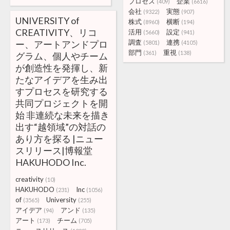
プロセス
企業
(409)
(6616)
会社
実態
(9322)
(907)
UNIVERSITY of
株式
横断
(8960)
(194)
CREATIVITY、リコ
活用
設定
(5660)
(941)
調査
連携
ー、アートアンドプロ
(5801)
(4105)
部門
重視
(361)
(138)
グラム、個人やチーム
が創造性を発揮し、新
たなアイデアを生み出
すプロセスを研究する
共同プロジェクトを開
始 非連続な未来を描き
出す“越領域”の対話の
あり方を探る |ニュー
スリリース|博報堂
HAKUHODO Inc.
creativity
(10)
HAKUHODO
Inc
(231)
(1056)
of
University
(3565)
(255)
アイデア
アンド
(94)
(135)
アート
チーム
(173)
(705)