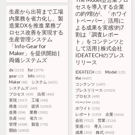
セスを導入する企業
生産から出荷まで工場
の約9割が、「ホワイ
内業務を省力化し、製
トペーパー」活用に
造業DXを推進 業務プ
よる成果を実感!約7
ロセス改善を実現する
割は「調査レポー
生産管理システム
ト」をコンテンツと
「Info-Gear for
して活用 | 株式会社
Maker」を提供開始 |
IDEATECHのプレス
両備システムズ
リリース
dx
for
(1155)
(5779)
IDEATECH
Model
(22)
(135)
gear
Info
(25)
(2911)
the
(4687)
Maker
システム
(48)
(6611)
コンテンツ
(1447)
システムズ
(640)
プレスリリース
(19523)
プロセス
出荷
(409)
(443)
プロセス
(409)
実現
工場
(3517)
(540)
ペーパー
(191)
推進
提供
(2222)
(16563)
ホワイト
(150)
改善
業務
(834)
(3301)
レポート
企業
(1353)
(6616)
生産
省力
(646)
(8)
会社
営業
(9322)
(1116)
管理
製造
(4038)
(778)
実感
導入
(95)
(3683)
開始
(22402)
成果
株式
(319)
(8960)