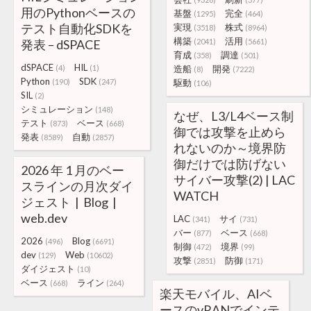
用のPythonベースの
基盤
完全
(1295)
(464)
テスト自動化SDKを
実現
株式
(3518)
(8964)
構築
活用
発表 – dSPACE
(2041)
(5661)
育成
調達
(358)
(501)
dSPACE
HIL
(4)
(1)
造船
開発
(8)
(7222)
Python
SDK
(190)
(247)
駆動
(106)
SIL
(2)
シミュレーション
(148)
なぜ、L3/L4ベース制
テスト
ベース
(873)
(668)
御では攻撃を止めら
発表
自動
(8589)
(2857)
れないのか～境界防
御だけでは防げない
2026 年 1 月のベー
サイバー攻撃(2) | LAC
スラインの月次ダイ
WATCH
ジェスト | Blog |
web.dev
LAC
サイ
(341)
(731)
バー
ベース
(877)
(668)
2026
Blog
(496)
(6691)
制御
境界
(472)
(99)
dev
Web
(129)
(10602)
攻撃
防御
(2851)
(171)
ダイジェスト
(10)
ベース
ライン
(668)
(264)
楽天モバイル、AIベ
ースのvRANでインテ