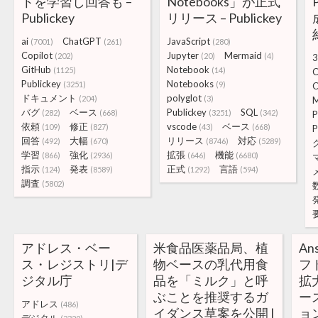
トを学習し回答も –
Notebooks」が正式
Publickey
リリース – Publickey
ai
ChatGPT
JavaScript
(7001)
(261)
(280)
Copilot
Jupyter
Mermaid
(202)
(20)
(4)
3
GitHub
Notebook
(1125)
(14)
C
Publickey
Notebooks
(3251)
(9)
C
ドキュメント
polyglot
(204)
(3)
M
バグ
ベース
Publickey
SQL
(282)
(668)
(3251)
(342)
P
依頼
修正
vscode
ベース
(109)
(827)
(43)
(668)
P
回答
大幅
リリース
対応
(492)
(670)
(8746)
(5289)
学習
強化
拡張
機能
(866)
(2936)
(646)
(6680)
指示
発表
正式
言語
(124)
(8589)
(1292)
(594)
調査
(5802)
アドレス・ベー
米食品医薬品局、植
A
ス・レジストリ|デ
物ベースの乳代用食
フ
ジタル庁
品を「ミルク」と呼
拡
ぶことを推奨するガ
ー
アドレス
(486)
イダンス草案を公開 |
ョ