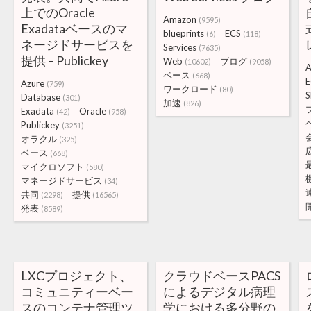
上でのOracle
Amazon
(9595)
Exadataベースのマ
blueprints
ECS
(6)
(118)
ネージドサービスを
Services
(7635)
提供 – Publickey
Web
ブログ
(10602)
(9058)
A
ベース
(668)
E
Azure
(759)
ワークロード
(80)
S
Database
(301)
加速
(826)
Exadata
Oracle
(42)
(958)
Publickey
(3251)
オラクル
(325)
ベース
(668)
マイクロソフト
(580)
マネージドサービス
(34)
共同
提供
(2298)
(16565)
発表
(8589)
LXCプロジェクト、
クラウドベースPACS
コミュニティーベー
によるデジタル病理
スのコンテナ管理ツ
学における多分野の