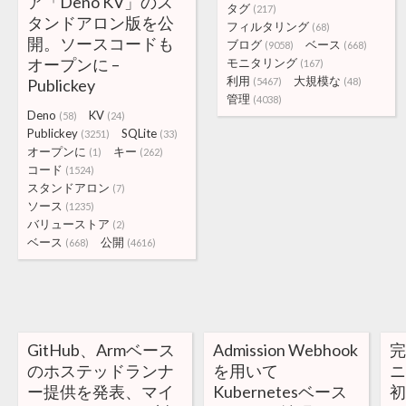
ア「Deno KV」のス
タグ
(217)
タンドアロン版を公
フィルタリング
(68)
開。ソースコードも
ブログ
ベース
(9058)
(668)
オープンに –
モニタリング
(167)
利用
大規模な
Publickey
(5467)
(48)
管理
(4038)
Deno
KV
(58)
(24)
Publickey
SQLite
(3251)
(33)
オープンに
キー
(1)
(262)
コード
(1524)
スタンドアロン
(7)
ソース
(1235)
バリューストア
(2)
ベース
公開
(668)
(4616)
GitHub、Armベース
Admission Webhook
のホステッドランナ
を用いて
ニ
ー提供を発表、マイ
Kubernetesベース
初