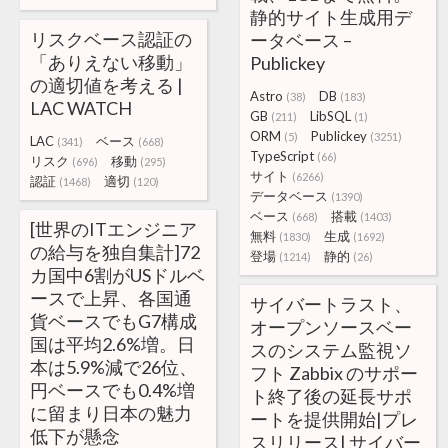
静的サイト生成用デ
リスクベース認証の
ータベース –
「ありえない移動」
Publickey
の適切値を考える |
Astro
DB
(38)
(183)
LAC WATCH
GB
LibSQL
(211)
(1)
ORM
Publickey
(5)
(3251)
LAC
ベース
(341)
(668)
TypeScript
(66)
リスク
移動
(696)
(295)
サイト
(6266)
認証
適切
(1468)
(120)
データベース
(1390)
ベース
搭載
(668)
(1403)
[世界のITエンジニア
無料
生成
(1830)
(1692)
の給与を独自集計]72
登場
静的
(1214)
(26)
カ国中6割がUSドルベ
ースで上昇、各国通
サイバートラスト、
貨ベースでもG7構成
オープンソースベー
国は平均2.6%増。日
スのシステム監視ソ
本は5.9%減で26位、
フト Zabbix のサポー
円ベースでも0.4%増
ト終了後の延長サポ
に留まり日本の魅力
ートを提供開始|プレ
低下が懸念
スリリース| サイバー