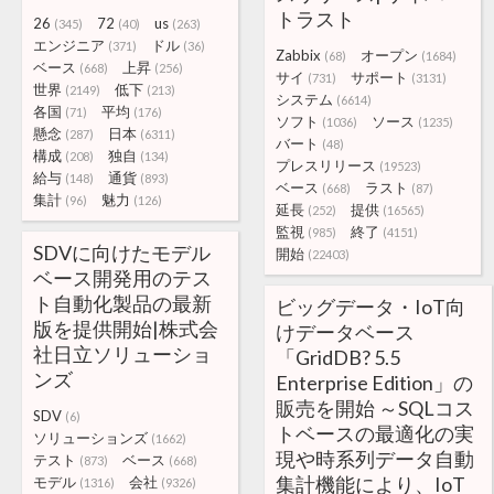
トラスト
26
72
us
(345)
(40)
(263)
エンジニア
ドル
(371)
(36)
Zabbix
オープン
(68)
(1684)
ベース
上昇
(668)
(256)
サイ
サポート
(731)
(3131)
世界
低下
(2149)
(213)
システム
(6614)
各国
平均
(71)
(176)
ソフト
ソース
(1036)
(1235)
懸念
日本
(287)
(6311)
バート
(48)
構成
独自
(208)
(134)
プレスリリース
(19523)
給与
通貨
(148)
(893)
ベース
ラスト
(668)
(87)
集計
魅力
(96)
(126)
延長
提供
(252)
(16565)
監視
終了
(985)
(4151)
SDVに向けたモデル
開始
(22403)
ベース開発用のテス
ト自動化製品の最新
ビッグデータ・IoT向
版を提供開始|株式会
けデータベース
社日立ソリューショ
「GridDB? 5.5
ンズ
Enterprise Edition」の
販売を開始 ～SQLコス
SDV
(6)
トベースの最適化の実
ソリューションズ
(1662)
現や時系列データ自動
テスト
ベース
(873)
(668)
集計機能により、IoT
モデル
会社
(1316)
(9326)