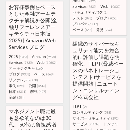
Amazon
(9595)
お客様事例をベース
Services
Web
(7635)
(10602)
セキュリティバグ
とした金融アーキテ
(1)
テスト
ブログ
(873)
(9058)
クチャ解説を公開(金
プロパティ
(17)
融リファレンスアー
ベース
発見
(668)
(796)
キテクチャ日本版
2025) | Amazon Web
組織のサイバーセキ
Services ブログ
ュリティ能力を総合
的に評価し課題を明
2025
Amazon
(1083)
(9595)
Services
Web
確化、TLPT(脅威ベー
(7635)
(10602)
アーキテクチャ
(160)
スのペネトレーショ
ブログ
ベース
(9058)
(668)
ンテスト)サービスを
リファレンス
(58)
提供開始 | ニュート
事例
公開
(898)
(4616)
ン・コンサルティン
日本
解説
(6311)
(427)
グ株式会社
金融
(584)
TLPT
(2)
マネジメント職に最
コンサルティング
(538)
も意欲的なのは30
サイバーセキュリティ
(292)
代、50代は負担感増
サービス
トン
(20137)
(16)
ニュー
ベース
(143)
(668)