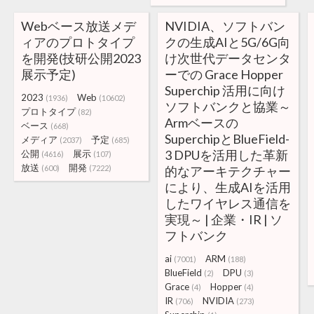
Webベース放送メデ
NVIDIA、ソフトバン
ィアのプロトタイプ
クの生成AIと5G/6G向
を開発(技研公開2023
け次世代データセンタ
展示予定)
ーでの Grace Hopper
Superchip 活用に向け
2023
Web
(1936)
(10602)
ソフトバンクと協業～
プロトタイプ
(82)
Armベースの
ベース
(668)
SuperchipとBlueField-
メディア
予定
(2037)
(685)
3 DPUを活用した革新
公開
展示
(4616)
(107)
放送
開発
(600)
(7222)
的なアーキテクチャー
により、生成AIを活用
したワイヤレス通信を
実現～ | 企業・IR | ソ
フトバンク
ai
ARM
(7001)
(188)
BlueField
DPU
(2)
(3)
Grace
Hopper
(4)
(4)
IR
NVIDIA
(706)
(273)