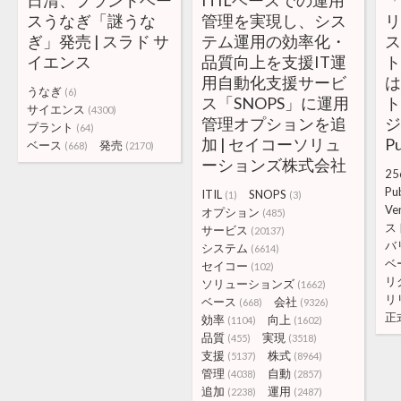
日清、プラントベー
ITILベースでの運用
「
スうなぎ「謎うな
管理を実現し、シス
リ
ぎ」発売 | スラド サ
テム運用の効率化・
イエンス
品質向上を支援IT運
用自動化支援サービ
は
うなぎ
(6)
ス「SNOPS」に運用
ト
サイエンス
(4300)
管理オプションを追
ジ
プラント
(64)
加 | セイコーソリュ
Pu
ベース
発売
(668)
(2170)
ーションズ株式会社
25
Pu
ITIL
SNOPS
(1)
(3)
Ve
オプション
(485)
ス
サービス
(20137)
バ
システム
(6614)
ベ
セイコー
(102)
リ
ソリューションズ
(1662)
リ
ベース
会社
(668)
(9326)
正
効率
向上
(1104)
(1602)
品質
実現
(455)
(3518)
支援
株式
(5137)
(8964)
管理
自動
(4038)
(2857)
追加
運用
(2238)
(2487)