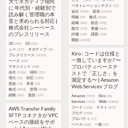
大でネガティブ傾向
ペネトレーションテスト
(21)
に 年代別・経験別で
会社
提供
(9326)
(16565)
読み解く管理職の本
明確
株式
(69)
(8964)
音と求められる対応 |
組織
総合
(682)
(901)
株式会社シーベース
能力
脅威
(172)
(660)
のプレスリリース
評価
課題
(634)
(705)
開始
(22403)
30
50
(994)
(351)
シー
ネガティブ
(227)
(36)
Kiro : コードは仕様と
プレスリリース
(19523)
一致していますか? 〜
ベース
(668)
プロパティベーステ
マネジメント
(408)
会社
傾向
ストで「正しさ」を
(9326)
(321)
増大
対応
(30)
(5289)
測定する〜 | Amazon
意欲
本音
(74)
(43)
Web Services ブログ
株式
管理
(8964)
(4038)
経験
負担
(241)
(167)
Amazon
Kiro
(9595)
(86)
Services
Web
(7635)
(10602)
コード
テスト
AWS Transfer Family
(1524)
(873)
ブログ
(9058)
SFTP コネクタが VPC
プロパティ
(17)
ベースの接続をサポ
ベース
一致
(668)
(42)