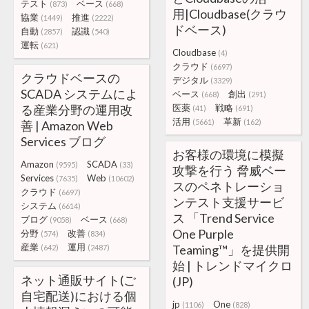
テスト
ベース
(873)
(668)
用|Cloudbase(クラウ
協業
推進
(1449)
(2222)
ドベース)
自動
認識
(2857)
(540)
運転
(621)
Cloudbase
(4)
クラウド
(6697)
クラウドベースの
デジタル
(3329)
SCADA システムによ
ベース
創出
(668)
(291)
る産業分野の運用改
医薬
戦略
(41)
(691)
活用
革新
(5661)
(162)
善 | Amazon Web
Services ブログ
お客様の環境に模擬
Amazon
SCADA
(9595)
(33)
攻撃を行う 脅威ベー
Services
Web
(7635)
(10602)
スのペネトレーショ
クラウド
(6697)
ンテスト支援サービ
システム
(6614)
ス 「Trend Service
ブログ
ベース
(9058)
(668)
One Purple
分野
改善
(574)
(834)
産業
運用
Teaming™︎」を提供開
(642)
(2487)
始 | トレンドマイクロ
ネット通販サイト(ご
(JP)
自宅配送)における個
jp
One
(1106)
(828)