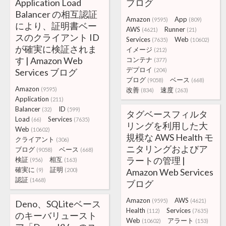
Application Load
ブログ
Balancer の相互認証
Amazon
App
(9595)
(809)
により、証明書ベー
AWS
Runner
(4621)
(21)
スのクライアント ID
Services
Web
(7635)
(10602)
が確実に検証されま
イメージ
(212)
す | Amazon Web
コンテナ
(377)
デプロイ
Services ブログ
(204)
ブログ
ベース
(9058)
(668)
Amazon
(9595)
改善
速度
(834)
(263)
Application
(211)
Balancer
ID
(32)
(599)
タグベースフィルタ
Load
Services
(66)
(7635)
リングを利用した大
Web
(10602)
規模な AWS Health モ
クライアント
(306)
ニタリングおよびア
ブログ
ベース
(9058)
(668)
ラートの管理 |
検証
相互
(956)
(163)
確実に
証明
(9)
(200)
Amazon Web Services
認証
(1468)
ブログ
Amazon
AWS
(9595)
(4621)
Deno、SQLiteベース
Health
Services
(112)
(7635)
のキーバリュースト
Web
アラート
(10602)
(153)