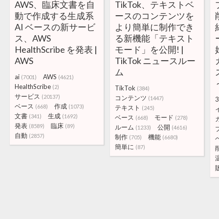
AWS、臨床文書を自
TikTok、テキストベ
動で作成する生成系
ースのコンテンツを
AI ベースの新サービ
より簡単に制作でき
ス、AWS
る新機能「テキスト
HealthScribe を発表 |
モード」を公開! |
AWS
TikTok ニュースルー
ム
ai
AWS
(7001)
(4621)
HealthScribe
(2)
TikTok
(384)
サービス
(20137)
コンテンツ
(1447)
3
ベース
作成
(668)
(1073)
テキスト
(245)
文書
生成
(341)
(1692)
ベース
モード
(668)
(278)
発表
臨床
(8589)
(89)
ルーム
公開
(1233)
(4616)
自動
(2857)
制作
機能
(705)
(6680)
簡単に
(87)