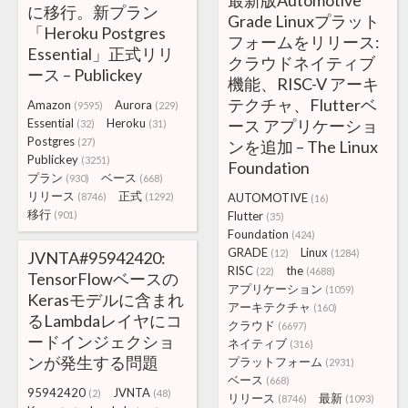
最新版Automotive
に移行。新プラン
Grade Linuxプラット
「Heroku Postgres
フォームをリリース:
Essential」正式リリ
クラウドネイティブ
ース – Publickey
機能、RISC-V アーキ
テクチャ、Flutterベ
Amazon
Aurora
(9595)
(229)
Essential
Heroku
ース アプリケーショ
(32)
(31)
Postgres
(27)
ンを追加 – The Linux
Publickey
(3251)
Foundation
プラン
ベース
(930)
(668)
リリース
正式
(8746)
(1292)
AUTOMOTIVE
(16)
移行
(901)
Flutter
(35)
Foundation
(424)
GRADE
Linux
(12)
(1284)
JVNTA#95942420:
RISC
the
(22)
(4688)
TensorFlowベースの
アプリケーション
(1059)
Kerasモデルに含まれ
アーキテクチャ
(160)
るLambdaレイヤにコ
クラウド
(6697)
ードインジェクショ
ネイティブ
(316)
ンが発生する問題
プラットフォーム
(2931)
ベース
(668)
95942420
JVNTA
(2)
(48)
リリース
最新
(8746)
(1093)