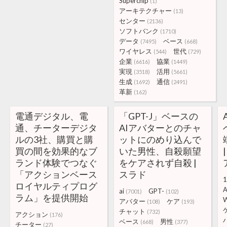
Superchip
(1)
アーキテクチャー
(13)
センター
(2136)
ソフトバンク
(1710)
データ
ベース
(7495)
(668)
ワイヤレス
世代
(544)
(729)
企業
協業
(6616)
(1449)
実現
活用
(3518)
(5661)
生成
通信
(1692)
(2491)
革新
(162)
電通デジタル、電
「GPT-J」ベースの
通、チーターデジタ
AIアバターとのチャ
ルの3社、購買と購
ットにのめり込んで
買の間を効果的なブ
いた男性、自殺願望
ランド体験でつなぐ
をケアされず自殺 |
「アクションベース
スラド
1
ロイヤルティプログ
A
ai
GPT-
(7001)
(102)
ラム」を提供開始
W
アバター
ケア
(108)
(193)
チャット
(732)
アクション
(176)
ベース
男性
(668)
(377)
チーター
(27)