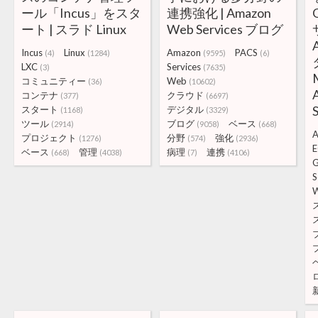
ール「Incus」をスタ
連携強化 | Amazon
ート | スラド Linux
Web Services ブログ
Incus
Linux
Amazon
PACS
(4)
(1284)
(9595)
(6)
LXC
Services
(3)
(7635)
コミュニティー
Web
(36)
(10602)
コンテナ
クラウド
(377)
(6697)
スタート
デジタル
(1168)
(3329)
ツール
ブログ
ベース
(2914)
(9058)
(668)
A
プロジェクト
分野
強化
(1276)
(574)
(2936)
E
ベース
管理
病理
連携
(668)
(4038)
(7)
(4106)
G
S