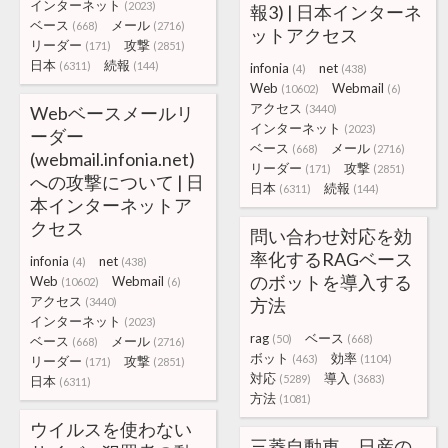
インターネット
(2023)
報3) | 日本インターネ
ベース
メール
(668)
(2716)
ットアクセス
リーダー
攻撃
(171)
(2851)
日本
続報
(6311)
(144)
infonia
net
(4)
(438)
Web
Webmail
(10602)
(6)
アクセス
Webベースメールリ
(3440)
インターネット
(2023)
ーダー
ベース
メール
(668)
(2716)
(webmail.infonia.net)
リーダー
攻撃
(171)
(2851)
への攻撃について | 日
日本
続報
(6311)
(144)
本インターネットア
クセス
問い合わせ対応を効
率化するRAGベース
infonia
net
(4)
(438)
のボットを導入する
Web
Webmail
(10602)
(6)
アクセス
方法
(3440)
インターネット
(2023)
rag
ベース
(50)
(668)
ベース
メール
(668)
(2716)
ボット
効率
(463)
(1104)
リーダー
攻撃
(171)
(2851)
対応
導入
(5289)
(3683)
日本
(6311)
方法
(1081)
ウイルスを使わない
三菱自動車、日産の