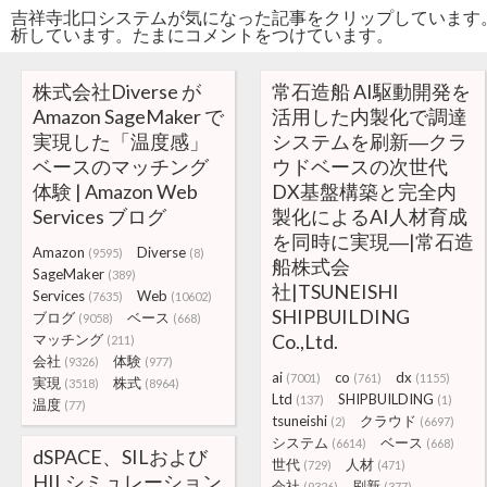
吉祥寺北口システムが気になった記事をクリップしています
析しています。たまにコメントをつけています。
株式会社Diverse が
常石造船 AI駆動開発を
Amazon SageMaker で
活用した内製化で調達
実現した「温度感」
システムを刷新―クラ
ベースのマッチング
ウドベースの次世代
体験 | Amazon Web
DX基盤構築と完全内
Services ブログ
製化によるAI人材育成
を同時に実現―|常石造
Amazon
Diverse
(9595)
(8)
船株式会
SageMaker
(389)
社|TSUNEISHI
Services
Web
(7635)
(10602)
SHIPBUILDING
ブログ
ベース
(9058)
(668)
Co.,Ltd.
マッチング
(211)
会社
体験
(9326)
(977)
ai
co
dx
(7001)
(761)
(1155)
実現
株式
(3518)
(8964)
Ltd
SHIPBUILDING
(137)
(1)
温度
(77)
tsuneishi
クラウド
(2)
(6697)
システム
ベース
(6614)
(668)
dSPACE、SILおよび
世代
人材
(729)
(471)
HILシミュレーション
会社
刷新
(9326)
(377)