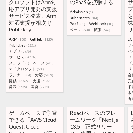
クロソフトはArm対
のPaaSを拡張する
応アプリ開発の支援
Admission
(1)
サービス発表。Arm
を
Kubernetes
(344)
対応支援が相次ぐ –
PaaS
Webhook
(81)
(10)
Publickey
ベース
拡張
(668)
(646)
ARM
GitHub
EC
(188)
(1125)
Publickey
サ
(3251)
アプリ
パ
(5976)
サービス
フ
(20137)
ステッド
ベース
プ
(5)
(668)
マイクロソフト
ベ
(580)
ランナー
対応
会
(34)
(5289)
提供
支援
完
(16565)
(5137)
発表
開発
栄
(8589)
(7222)
販
香
ゲームベースで学習
Reactベースのフレ
できる「AWS Cloud
ームワーク「Next.js
Quest: Cloud
13.5」正式リリー