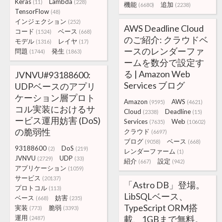
Keras
Lambda
(11)
(228)
機能
追加
(6680)
(2238)
TensorFlow
(48)
インジェクション
(252)
AWS Deadline Cloud
コード
ベース
(1524)
(668)
のご紹介: クラウドベ
モデル
レイヤ
(1316)
(17)
ースのレンダーファ
問題
発生
(1744)
(1863)
ームを数分で設定す
る | Amazon Web
JVNVU#93188600:
Services ブログ
UDPベースのアプリ
ケーション層プロト
Amazon
AWS
(9595)
(4621)
コル実装におけるサ
Cloud
Deadline
(2338)
(15)
ービス運用妨害 (DoS)
Services
Web
(7635)
(10602)
の脆弱性
クラウド
(6697)
ブログ
ベース
(9058)
(668)
93188600
DoS
(2)
(219)
レンダーファーム
(1)
JVNVU
UDP
(2729)
(33)
紹介
設定
(667)
(942)
アプリケーション
(1059)
サービス
(20137)
「Astro DB」登場。
プロトコル
(113)
LibSQLベース、
ベース
妨害
(668)
(235)
TypeScript ORM搭
実装
脆弱
(773)
(3393)
運用
載、1GBまで無料。
(2487)