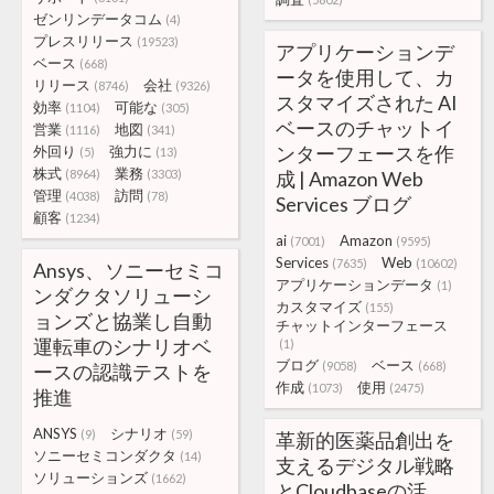
ゼンリンデータコム
(4)
プレスリリース
(19523)
アプリケーションデ
ベース
(668)
ータを使用して、カ
リリース
会社
(8746)
(9326)
スタマイズされた AI
効率
可能な
(1104)
(305)
ベースのチャットイ
営業
地図
(1116)
(341)
ンターフェースを作
外回り
強力に
(5)
(13)
株式
業務
(8964)
(3303)
成 | Amazon Web
管理
訪問
(4038)
(78)
Services ブログ
顧客
(1234)
ai
Amazon
(7001)
(9595)
Services
Web
(7635)
(10602)
Ansys、ソニーセミコ
アプリケーションデータ
(1)
ンダクタソリューシ
カスタマイズ
(155)
ョンズと協業し自動
チャットインターフェース
運転車のシナリオベ
(1)
ブログ
ベース
(9058)
(668)
ースの認識テストを
作成
使用
(1073)
(2475)
推進
ANSYS
シナリオ
(9)
(59)
革新的医薬品創出を
ソニーセミコンダクタ
(14)
支えるデジタル戦略
ソリューションズ
(1662)
とCloudbaseの活