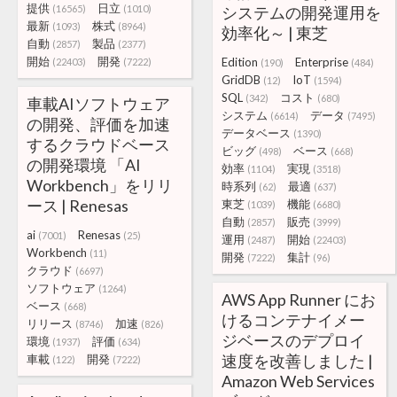
提供
日立
(16565)
(1010)
システムの開発運用を
最新
株式
(1093)
(8964)
効率化～ | 東芝
自動
製品
(2857)
(2377)
開始
開発
Edition
Enterprise
(22403)
(7222)
(190)
(484)
GridDB
IoT
(12)
(1594)
SQL
コスト
(342)
(680)
車載AIソフトウェア
システム
データ
(6614)
(7495)
の開発、評価を加速
データベース
(1390)
するクラウドベース
ビッグ
ベース
(498)
(668)
の開発環境 「AI
効率
実現
(1104)
(3518)
Workbench」をリリ
時系列
最適
(62)
(637)
ース | Renesas
東芝
機能
(1039)
(6680)
自動
販売
(2857)
(3999)
ai
Renesas
(7001)
(25)
運用
開始
(2487)
(22403)
Workbench
(11)
開発
集計
(7222)
(96)
クラウド
(6697)
ソフトウェア
(1264)
AWS App Runner にお
ベース
(668)
けるコンテナイメー
リリース
加速
(8746)
(826)
ジベースのデプロイ
環境
評価
(1937)
(634)
速度を改善しました |
車載
開発
(122)
(7222)
Amazon Web Services