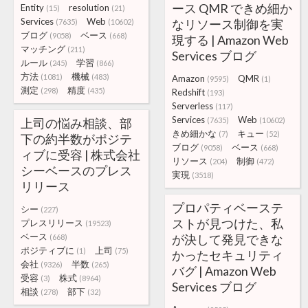
ース QMR できめ細か
Entity
resolution
(15)
(21)
Services
Web
なリソース制御を実
(7635)
(10602)
ブログ
ベース
(9058)
(668)
現する | Amazon Web
マッチング
(211)
Services ブログ
ルール
学習
(245)
(866)
方法
機械
(1081)
(483)
Amazon
QMR
(9595)
(1)
測定
精度
(298)
(435)
Redshift
(193)
Serverless
(117)
Services
Web
上司の悩み相談、部
(7635)
(10602)
きめ細かな
キュー
(7)
(52)
下の約半数がポジテ
ブログ
ベース
(9058)
(668)
ィブに受容 | 株式会社
リソース
制御
(204)
(472)
シーベースのプレス
実現
(3518)
リリース
プロパティベーステ
シー
(227)
ストが見つけた、私
プレスリリース
(19523)
ベース
が決して発見できな
(668)
ポジティブに
上司
(1)
(75)
かったセキュリティ
会社
半数
(9326)
(265)
バグ | Amazon Web
受容
株式
(3)
(8964)
Services ブログ
相談
部下
(278)
(32)