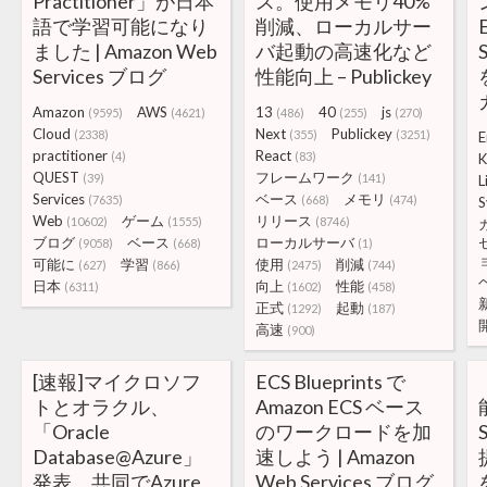
Practitioner」が日本
ス。使用メモリ40%
語で学習可能になり
削減、ローカルサー
ました | Amazon Web
バ起動の高速化など
S
Services ブログ
性能向上 – Publickey
Amazon
AWS
13
40
js
(9595)
(4621)
(486)
(255)
(270)
Cloud
Next
Publickey
(2338)
(355)
(3251)
E
practitioner
React
(4)
(83)
K
QUEST
フレームワーク
(39)
(141)
L
Services
ベース
メモリ
(7635)
(668)
(474)
S
Web
ゲーム
リリース
(10602)
(1555)
(8746)
ブログ
ベース
ローカルサーバ
(9058)
(668)
(1)
可能に
学習
使用
削減
(627)
(866)
(2475)
(744)
日本
向上
性能
(6311)
(1602)
(458)
正式
起動
(1292)
(187)
高速
(900)
[速報]マイクロソフ
ECS Blueprints で
トとオラクル、
Amazon ECS ベース
「Oracle
のワークロードを加
Database@Azure」
速しよう | Amazon
発表。共同でAzure
Web Services ブログ