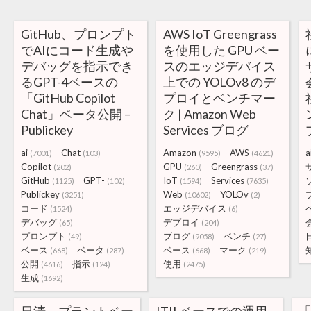
GitHub、プロンプト
AWS IoT Greengrass
でAIにコード生成や
を使用した GPU ベー
デバッグを指示でき
スのエッジデバイス
るGPT-4ベースの
上での YOLOv8 のデ
「GitHub Copilot
プロイとベンチマー
Chat」ベータ公開 –
ク | Amazon Web
Publickey
Services ブログ
ai
Chat
Amazon
AWS
a
(7001)
(103)
(9595)
(4621)
Copilot
GPU
Greengrass
(202)
(260)
(37)
GitHub
GPT-
IoT
Services
(1125)
(102)
(1594)
(7635)
Publickey
Web
YOLOv
(3251)
(10602)
(2)
コード
エッジデバイス
(1524)
(6)
デバッグ
デプロイ
(65)
(204)
プロンプト
ブログ
ベンチ
(49)
(9058)
(27)
ベース
ベータ
ベース
マーク
(668)
(287)
(668)
(219)
公開
指示
使用
(4616)
(124)
(2475)
生成
(1692)