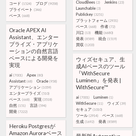
CloudBees
Jenkins
(2)
(23)
コード
ブログ
(1524)
(9058)
Launchable
(3)
プライベート
(346)
Publickey
(3251)
ベース
(668)
プラットフォーム
(2931)
ベース
作者
(668)
(72)
Oracle APEX AI
川口
機能
(13)
(6680)
Assistant、エンター
発表
統合
(8589)
(1519)
プライズ・アプリケ
買収
(1203)
ーションの自然言語
ベースによる開発を
ウィズセキュア、生
実現
成AIベースのツール
『WithSecure
ai
Apex
(7001)
(80)
Luminen』を発表 |
Assistant
Oracle
(68)
(958)
WithSecure™
アプリケーション
(1059)
エンタープライズ
(510)
ai
Luminen
(7001)
(1)
ベース
実現
(668)
(3518)
WithSecure
ウィズ
(11)
(39)
自然
言語
(151)
(594)
セキュア
(1010)
開発
(7222)
ツール
ベース
(2914)
(668)
生成
発表
(1692)
(8589)
Heroku Postgresが
Amazon Auroraベース