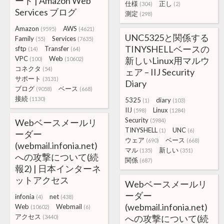
ート | Amazon Web
仕様
正し
(304)
(2)
Services ブログ
測定
(298)
Amazon
AWS
(9595)
(4621)
UNC5325と関係する
Family
Services
(55)
(7635)
TINYSHELLベースの
sftp
Transfer
(14)
(64)
VPC
Web
新しいLinux用マルウ
(100)
(10602)
コネクタ
(54)
ェア – IIJ Security
サポート
(3131)
Diary
ブログ
ベース
(9058)
(668)
接続
(1130)
5325
diary
(1)
(103)
IIJ
Linux
(598)
(1284)
Security
Webベースメールリ
(5984)
TINYSHELL
UNC
(1)
(6)
ーダー
ウェア
ベース
(690)
(668)
(webmail.infonia.net)
マル
新しい
(135)
(351)
への攻撃について(続
関係
(687)
報2) | 日本インターネ
ットアクセス
Webベースメールリ
ーダー
infonia
net
(4)
(438)
(webmail.infonia.net)
Web
Webmail
(10602)
(6)
アクセス
への攻撃について(続
(3440)