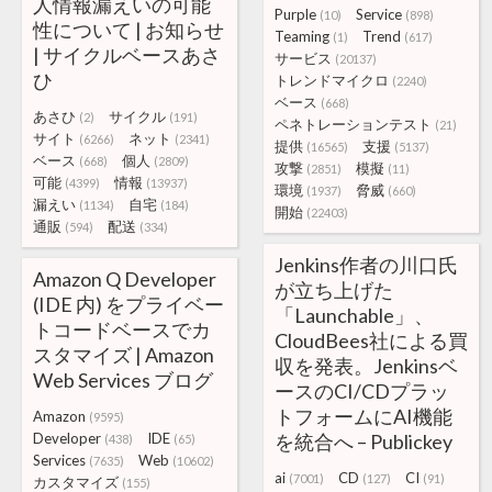
人情報漏えいの可能
Purple
Service
(10)
(898)
性について | お知らせ
Teaming
Trend
(1)
(617)
| サイクルベースあさ
サービス
(20137)
ひ
トレンドマイクロ
(2240)
ベース
(668)
あさひ
サイクル
(2)
(191)
ペネトレーションテスト
(21)
サイト
ネット
(6266)
(2341)
提供
支援
(16565)
(5137)
ベース
個人
(668)
(2809)
攻撃
模擬
(2851)
(11)
可能
情報
(4399)
(13937)
環境
脅威
(1937)
(660)
漏えい
自宅
(1134)
(184)
開始
(22403)
通販
配送
(594)
(334)
Jenkins作者の川口氏
Amazon Q Developer
が立ち上げた
(IDE 内) をプライベー
「Launchable」、
トコードベースでカ
CloudBees社による買
スタマイズ | Amazon
収を発表。Jenkinsベ
Web Services ブログ
ースのCI/CDプラッ
トフォームにAI機能
Amazon
(9595)
Developer
IDE
を統合へ – Publickey
(438)
(65)
Services
Web
(7635)
(10602)
ai
CD
CI
(7001)
(127)
(91)
カスタマイズ
(155)