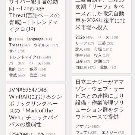
サイバー犯罪者の動
次期『リーフ』をベ
向 ～Language
ースとした電気自動
Threat(言語ベースの
車を2026年後半に北
脅威)～ | トレンドマ
米市場へ投入
イクロ (JP)
2026
ベース
(496)
(668)
jp
Language
(1106)
(108)
リーフ
三菱
(17)
(303)
Threat
ウイルス
(147)
(877)
北米
市場
(98)
(1946)
サイ
(731)
後半
投入
(46)
(199)
トレンドマイクロ
(2240)
日産
次期
(97)
(173)
バー
ベース
(877)
(668)
自動車
電気
(471)
(460)
動向
犯罪
(575)
(324)
脅威
言語
(660)
(594)
日立エナジーがアマ
ゾン・ウェブ・サー
JVN#59547048:
ビスとの連携により
WinRARにおけるシン
設備・作業管理ソリ
ボリックリンクベー
ューション群をクラ
スの「Mark of the
ウドベースで提供
Web」チェックバイ
パスの脆弱性
アマゾン
(485)
ウェブ
エナジー
(1087)
(72)
59547048
JVN
(1)
(3001)