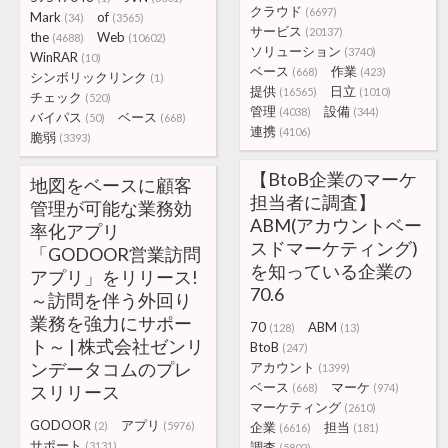
クラウド
(6697)
Mark
of
(34)
(3565)
サービス
(20137)
the
Web
(4688)
(10602)
ソリューション
(3740)
WinRAR
(10)
ベース
作業
(668)
(423)
シンボリックリンク
(1)
提供
日立
(16565)
(1010)
チェック
(520)
管理
設備
(4038)
(344)
バイパス
ベース
(50)
(668)
連携
(4106)
脆弱
(3393)
【BtoB企業のマーケ
地図をベースに顧客
担当者に調査】
管理が可能な業務効
ABM(アカウントベー
率化アプリ
スドマーケティング)
「GODOOR営業訪問
を知っている企業の
アプリ」をリリース!
70.6
～訪問を伴う外回り
業務を強力にサポー
70
ABM
(128)
(13)
ト～ | 株式会社ゼンリ
BtoB
(247)
ンデータコムのプレ
アカウント
(1399)
ベース
マーケ
スリリース
(668)
(974)
マーケティング
(2610)
GODOOR
アプリ
(2)
(5976)
企業
担当
(6616)
(181)
サポート
(3131)
調査
(5802)