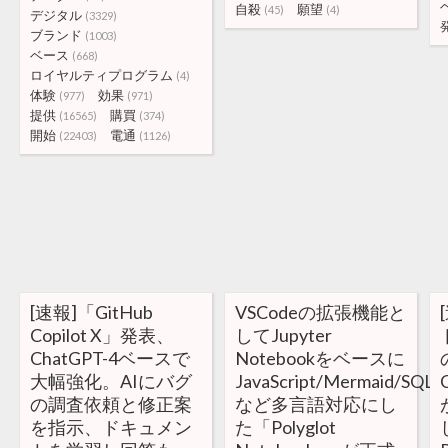
自殺
願望
(45)
(4)
デジタル
(3329)
ブランド
(1003)
ベース
(668)
ロイヤルティプログラム
(4)
体験
効果
(977)
(971)
提供
購買
(16565)
(374)
開始
電通
(22403)
(1126)
[速報]「GitHub
VSCodeの拡張機能と
Copilot X」発表、
してJupyter
ChatGPT-4ベースで
Notebookをベースに
大幅強化。AIにバグ
JavaScript/Mermaid/SQL
の調査依頼と修正案
など多言語対応にし
を指示、ドキュメン
た「Polyglot