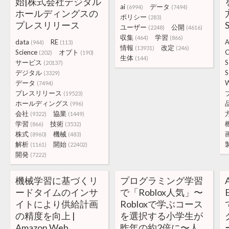
始|株式会社デジタル
ai
データ
(6994)
(7494)
ホールディングスの
ポリシー
(283)
プレスリリース
ユーザー
公開
(2248)
(4616)
収集
学習
(464)
(866)
data
RE
A
(944)
(113)
情報
改定
(13931)
(246)
Science
オプト
C
(202)
(190)
生体
(144)
サービス
S
(20137)
デジタル
S
(3329)
データ
(7494)
プレスリリース
(19523)
ホールディングス
(996)
会社
協業
(9322)
(1449)
学習
技術
(866)
(3532)
株式
機械
(8960)
(483)
解析
開始
(1161)
(22402)
開発
(7222)
機械学習に基づくリ
プログラミング学習
ードタイムのインサ
で「Roblox人気」〜
イトにより供給計画
Robloxで学ぶコース
の精度を向上 |
を選択する小学生が
Amazon Web
昨年の約2倍に〜人