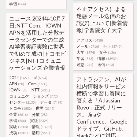
学習
(866)
不正アクセスによる
迷惑メール送信のお
ニュース 2024年10月7
詫びについて|新着情
日:NTT Com、IOWN
報|学習院女子大学
APNを活用した分散デ
ータセンターでの生成
アクセス
(3438)
AI学習実証実験に世界
メール
不正
(2716)
(3747)
大学
女子
で初めて成功|ドコモビ
(1374)
(156)
学習
情報
(866)
(13931)
ジネス|NTTコミュニ
迷惑
送信
(241)
(613)
ケーションズ 企業情報
2024
ai
(1653)
(6994)
アトラシアン、AIが
APN
Com
(58)
(1608)
社内情報をサービス
IOWN
NTT
(85)
(4050)
横断で学習し質問に
コミュニケーションズ
(772)
答える「Atlassian
センター
データ
(2135)
(7494)
Rovo」正式リリー
ドコモ
世界
(1882)
(2149)
ス。Jiraや
企業
分散
(6616)
(289)
学習
実証
Confluence、Google
(866)
(2326)
実験
情報
(2208)
(13931)
ドライブ、GitHub、
成功
活用
(1301)
(5660)
Slackなどに対応 –