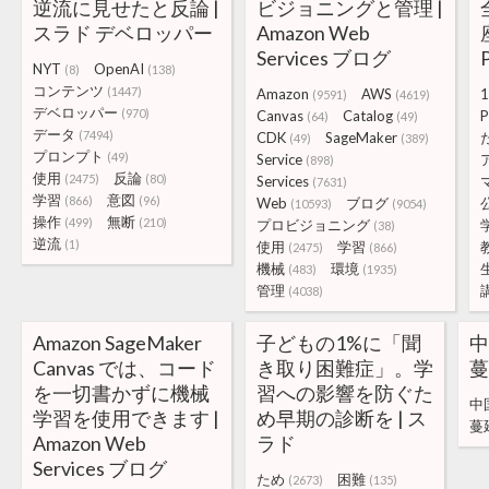
逆流に見せたと反論 |
ビジョニングと管理 |
スラド デベロッパー
Amazon Web
Services ブログ
NYT
OpenAI
(8)
(138)
コンテンツ
(1447)
Amazon
AWS
1
(9591)
(4619)
デベロッパー
(970)
Canvas
Catalog
P
(64)
(49)
データ
(7494)
CDK
SageMaker
(49)
(389)
プロンプト
(49)
Service
(898)
使用
反論
(2475)
(80)
Services
(7631)
学習
意図
(866)
(96)
Web
ブログ
(10593)
(9054)
操作
無断
(499)
(210)
プロビジョニング
(38)
逆流
(1)
使用
学習
(2475)
(866)
機械
環境
(483)
(1935)
管理
(4038)
Amazon SageMaker
子どもの1%に「聞
Canvas では、コード
き取り困難症」。学
蔓
を一切書かずに機械
習への影響を防ぐた
中
学習を使用できます |
め早期の診断を | ス
蔓
Amazon Web
ラド
Services ブログ
ため
困難
(2673)
(135)