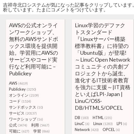
吉祥寺北口システムが気になった記事をクリップしています
析しています。たまにコメントをつけています。
AWSの公式オンライ
Linux学習のデファク
ンワークショップ、
トスタンダード
無料のAWSサンドボ
『Linuxサーバー構築
ックス環境を提供開
標準教科書』に待望の
始。学習用にAWSの
「Ubuntu版」が登場!
サービスやコード実
～LinuC Open Network
行など利用可能に –
コミュニティの共創プ
Publickey
ロジェクトから誕生、
進化するIT技術者教育
AWS
(4619)
を強力に支援～|IT資格
Publickey
(3250)
といえばLPI-Japan |
オンライン
(2109)
LinuC/OSS-
コード
(1524)
DB/HTML5/OPCEL
サンドボックス
(10)
サービス
(20137)
DB
HTML
(183)
(231)
ワークショップ
(16)
LinuC
Linux
LPI
(6)
(1283)
(6)
公式
利用
(3474)
(5467)
Network
OPCEL
(420)
(6)
可能に
学習
(627)
(866)