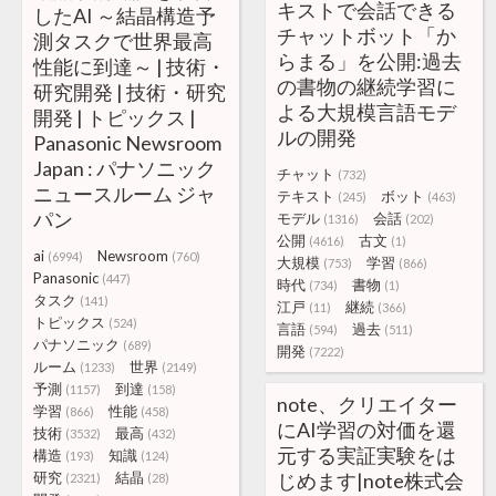
キストで会話できる
したAI ～結晶構造予
チャットボット「か
測タスクで世界最高
らまる」を公開:過去
性能に到達～ | 技術・
の書物の継続学習に
研究開発 | 技術・研究
よる大規模言語モデ
開発 | トピックス |
ルの開発
Panasonic Newsroom
Japan : パナソニック
チャット
(732)
ニュースルーム ジャ
テキスト
ボット
(245)
(463)
パン
モデル
会話
(1316)
(202)
公開
古文
(4616)
(1)
ai
Newsroom
(6994)
(760)
大規模
学習
(753)
(866)
Panasonic
(447)
時代
書物
(734)
(1)
タスク
(141)
江戸
継続
(11)
(366)
トピックス
(524)
言語
過去
(594)
(511)
パナソニック
(689)
開発
(7222)
ルーム
世界
(1233)
(2149)
予測
到達
(1157)
(158)
note、クリエイター
学習
性能
(866)
(458)
にAI学習の対価を還
技術
最高
(3532)
(432)
元する実証実験をは
構造
知識
(193)
(124)
研究
結晶
じめます|note株式会
(2321)
(28)