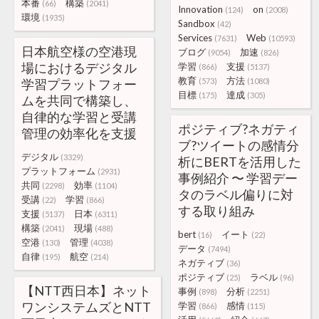
本番
構築
(66)
(2041)
Innovation
on
(124)
(2008)
環境
(1935)
Sandbox
(42)
Services
Web
(7631)
(10593)
日本航空様の空港現
ブログ
加速
(9054)
(826)
場におけるデジタル
学習
支援
(866)
(5137)
教育
方法
学習プラットフォー
(573)
(1080)
目標
達成
(175)
(305)
ムを共同で構築し、
自律的な学習と受講
ポジティブ?ネガティ
管理の効率化を支援
ブ?ツイートの感情分
デジタル
(3329)
析にBERTを活用した
プラットフォーム
(2931)
事例紹介 〜 学習デー
共同
効率
(2298)
(1104)
タのラベル偏りに対
受講
学習
(22)
(866)
する取り組み
支援
日本
(5137)
(6311)
構築
現場
(2041)
(488)
bert
イート
(16)
(22)
空港
管理
(130)
(4038)
データ
(7494)
自律
航空
(195)
(214)
ネガティブ
(36)
ポジティブ
ラベル
(25)
(96)
【NTT西日本】ネット
事例
分析
(898)
(2251)
ワンシステムズとNTT
学習
感情
(866)
(115)