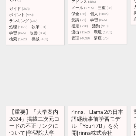
アドレス
(486)
メール
三重
(2716)
(38)
ガイド
(363)
保全
個人
(68)
(2806)
ポイント
(990)
受講
学習
(22)
(866)
ランキング
(602)
指定
活動
(220)
(913)
処理
執筆
(1079)
(31)
流出
環境
(1562)
(1935)
学習
改善
(866)
(834)
管理
講座
(4038)
(75)
検索
機械
(1620)
(483)
【重要】「大学案内
rinna、Llama 2の日本
2024」掲載二次元コ
語継続事前学習モデ
ードの不正リンクに
ル「Youri 7B」を公
ついて|学習院大学
開|rinna株式会社