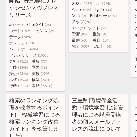
開始 | 株式会社ナレ
2023
ai
(1936)
(6994)
ッジセンスのプレス
Azure
Ignite
(759)
(13)
A
リリース
Maia
Publickey
(2)
(3250)
チップ
(241)
S
ai
ChatGPT
(6994)
(261)
マイクロソフト
(579)
コード
センス
(1524)
(25)
学習
推論
(866)
(89)
データ
(7494)
最適
独自
(637)
(134)
ナレッジ
(173)
発表
設計
(8587)
(406)
パートナー
(696)
プレスリリース
(19523)
会社
募集
(9322)
(704)
可能
学習
(4398)
(866)
実証
実験
(2326)
(2208)
株式
構築
(8960)
(2041)
行政
開始
(1177)
(22402)
検索のランキング処
三重県|環境保全活
理を改善するポイン
動・環境学習:指定管
ト(『機械学習による
理者による講座受講
検索ランキング改善
者の個人メールアド
ガイド』を執筆しま
レスの流出について
2
した)