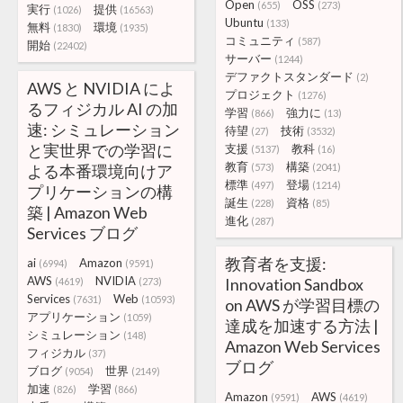
Open
OSS
(655)
(273)
実行
提供
(1026)
(16563)
Ubuntu
(133)
無料
環境
(1830)
(1935)
コミュニティ
(587)
開始
(22402)
サーバー
(1244)
デファクトスタンダード
(2)
AWS と NVIDIA によ
プロジェクト
(1276)
るフィジカル AI の加
学習
強力に
(866)
(13)
速: シミュレーション
待望
技術
(27)
(3532)
と実世界での学習に
支援
教科
(5137)
(16)
教育
構築
よる本番環境向けア
(573)
(2041)
標準
登場
(497)
(1214)
プリケーションの構
誕生
資格
(228)
(85)
築 | Amazon Web
進化
(287)
Services ブログ
教育者を支援:
ai
Amazon
(6994)
(9591)
AWS
NVIDIA
Innovation Sandbox
(4619)
(273)
Services
Web
(7631)
(10593)
on AWS が学習目標の
アプリケーション
(1059)
達成を加速する方法 |
シミュレーション
(148)
Amazon Web Services
フィジカル
(37)
ブログ
ブログ
世界
(9054)
(2149)
加速
学習
(826)
(866)
Amazon
AWS
(9591)
(4619)