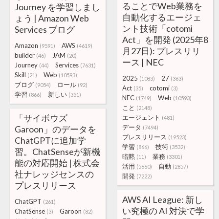
ることでWeb業務を
Journey を学習しまし
自動化するエージェ
ょう | Amazon Web
ント技術「cotomi
Services ブログ
Act」を開発 (2025年8
Amazon
AWS
(9591)
(4619)
月27日): プレスリリ
builder
JAM
(46)
(20)
ース | NEC
Journey
Services
(44)
(7631)
Skill
Web
(21)
(10593)
2025
27
(1083)
(363)
ブログ
ロール
(9054)
(92)
Act
cotomi
(35)
(3)
学習
新しい
(866)
(351)
NEC
Web
(1749)
(10593)
こと
(2148)
「サイボウズ
エージェント
(481)
データ
Garoon」のデータを
(7494)
プレスリリース
(19523)
ChatGPTに追加学
学習
技術
(866)
(3532)
習。ChatSenseが新機
暗黙
業務
(11)
(3301)
能の対応開始 | 株式会
活用
自動
(5660)
(2857)
社ナレッジセンスの
開発
(7222)
プレスリリース
AWS AI League: 新し
ChatGPT
(261)
い究極の AI 対決で学
ChatSense
Garoon
(3)
(82)