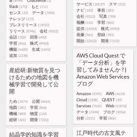
ai
ChatSense
(6994)
(3)
サービス
スマ
(20137)
(255)
Slack
もと
(170)
(111)
ナビ
事前
(183)
(285)
センス
データ
(25)
(7494)
会社
写真
(9322)
(704)
ナレッジ
(173)
報酬
学習
(141)
(866)
プレスリリース
(19523)
提供
株式
(16563)
(8960)
リリース
会社
(8746)
(9322)
画像
登録
(961)
(785)
会話
回答
(202)
(492)
開始
開発
(22402)
(7222)
学習
株式
(866)
(8960)
機能
生成
(6680)
(1692)
AWS Cloud Quest で
追加
(2238)
「データ分析」を学
習してみませんか ? |
産総研:新物質を見つ
Amazon Web Services
けるための地図を機
ブログ
械学習で開発して公
開
Amazon
AWS
(9591)
(4619)
Cloud
QUEST
(2338)
(39)
ため
公開
(2673)
(4616)
Services
Web
(7631)
(10593)
地図
学習
(341)
(866)
データ
ブログ
(7494)
(9054)
機械
物質
(483)
(126)
分析
学習
(2251)
(866)
総研
開発
(361)
(7222)
江戸時代の古文風テ
結晶学的知識を学習