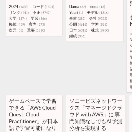
2024
コード
Llama
rinna
(1653)
(1524)
(32)
(13)
リンク
不正
Youri
モデル
(441)
(3747)
(1)
(1316)
大学
学習
事前
会社
(1374)
(866)
(285)
(9322)
掲載
案内
公開
学習
(459)
(273)
(4616)
(866)
次元
重要
日本
株式
(38)
(1210)
(6311)
(8960)
a
継続
(366)
N
ゲームベースで学習
ソニービズネットワー
できる「AWS Cloud
クス「マネージドクラ
Quest: Cloud
ウド with AWS」に 専
Practitioner」が日本
門知識なしでもAI予測
語で学習可能になり
分析を実現する