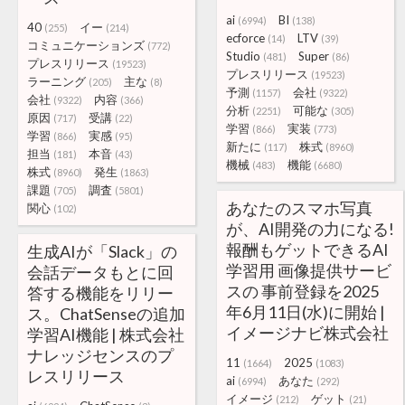
ai
BI
(6994)
(138)
40
イー
(255)
(214)
ecforce
LTV
(14)
(39)
コミュニケーションズ
(772)
Studio
Super
(481)
(86)
プレスリリース
(19523)
プレスリリース
(19523)
ラーニング
主な
(205)
(8)
予測
会社
(1157)
(9322)
会社
内容
(9322)
(366)
分析
可能な
(2251)
(305)
原因
受講
(717)
(22)
学習
実装
(866)
(773)
学習
実感
(866)
(95)
新たに
株式
(117)
(8960)
担当
本音
(181)
(43)
機械
機能
(483)
(6680)
株式
発生
(8960)
(1863)
課題
調査
(705)
(5801)
あなたのスマホ写真
関心
(102)
が、AI開発の力になる!
報酬もゲットできるAI
生成AIが「Slack」の
学習用 画像提供サービ
会話データもとに回
スの 事前登録を2025
答する機能をリリー
年6月11日(水)に開始 |
ス。ChatSenseの追加
イメージナビ株式会社
学習AI機能 | 株式会社
ナレッジセンスのプ
11
2025
(1664)
(1083)
レスリリース
ai
あなた
(6994)
(292)
イメージ
ゲット
(212)
(21)