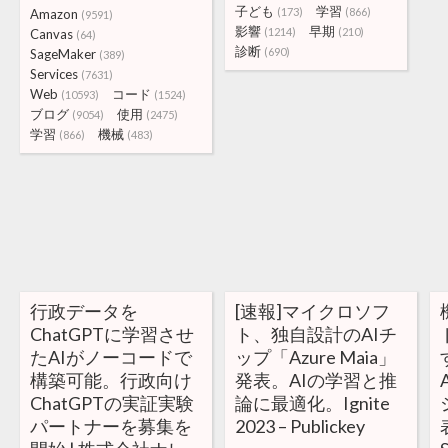
子ども
学習
(173)
(866)
Amazon
(9591)
影響
早期
(1214)
(210)
Canvas
(64)
診断
(690)
SageMaker
(389)
Services
(7631)
Web
コード
(10593)
(1524)
ブログ
使用
(9054)
(2475)
学習
機械
(866)
(483)
行政データを
[速報]マイクロソフ
ChatGPTに学習させ
ト、独自設計のAIチ
たAIがノーコードで
ップ「Azure Maia」
構築可能。行政向け
発表。AIの学習と推
ChatGPTの実証実験
論に最適化。Ignite
パートナーを募集を
2023 – Publickey