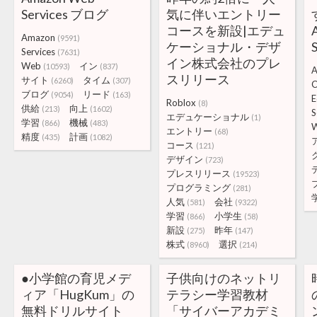
Services ブログ
気に伴いエントリー
コースを新設|エデュ
Amazon
(9591)
ケーショナル・デザ
Services
(7631)
イン株式会社のプレ
Web
イン
(10593)
(837)
A
スリリース
サイト
タイム
(6260)
(307)
C
ブログ
リード
(9054)
(163)
E
Roblox
(8)
供給
向上
(213)
(1602)
S
エデュケーショナル
(1)
学習
機械
(866)
(483)
エントリー
(68)
精度
計画
(435)
(1082)
コース
(121)
デザイン
(723)
プレスリリース
(19523)
プログラミング
(281)
人気
会社
(581)
(9322)
学習
小学生
(866)
(58)
新設
昨年
(275)
(147)
株式
選択
(8960)
(214)
●小学館の育児メデ
子供向けのネットリ
ィア「HugKum」の
テラシー学習教材
無料ドリルサイト
「サイバーアカデミ