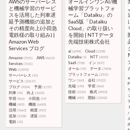
AWSのサーバーレス
オールインワンAI/機
と機械学習のサービ
械学習プラットフォ
スを活用した列車遅
ーム「Dataiku」の
延予測機能の追加と
SaaS版「Dataiku
その精度向上(小田急
Cloud」の取り扱い
電鉄様の取り組み) |
を開始 | NTTデータ
Amazon Web
先端技術株式会社
Services ブログ
ai
Cloud
(6994)
(2338)
Dataiku
NTT
(5)
(4050)
Amazon
AWS
(9591)
(4619)
SaaS
イン
(558)
(837)
Services
(7631)
オール
データ
(99)
(7494)
Web
(10593)
プラットフォーム
(2931)
サーバーレス
(42)
a
ワン
会社
(360)
(9322)
サービス
(20137)
P
先端
学習
(190)
(866)
ブログ
予測
(9054)
(1157)
技術
株式
(3532)
(8960)
列車
向上
(96)
(1602)
機械
開始
(483)
(22402)
学習
小田急
(866)
(19)
機械
機能
(483)
(6680)
活用
精度
(5660)
(435)
追加
遅延
(2238)
(201)
電鉄
(32)