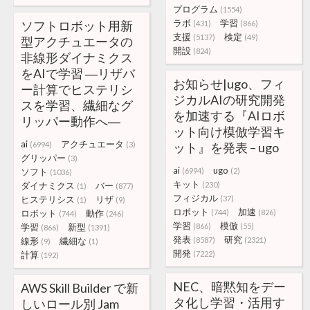
プログラム
(1554)
ラボ
学習
ソフトロボット用新
(431)
(866)
支援
検定
(5137)
(49)
型アクチュエータの
開設
(824)
非線形ダイナミクス
をAIで学習 ―リザバ
お知らせ|ugo、フィ
ー計算でヒステリシ
ジカルAIの研究開発
スを学習、繊細なグ
を加速する『AIロボ
リッパー動作へ―
ット向け模倣学習キ
ai
アクチュエータ
(6994)
(3)
ット』を発表 – ugo
グリッパー
(3)
ai
ugo
ソフト
(6994)
(2)
(1036)
キット
ダイナミクス
バー
(230)
(1)
(877)
フィジカル
ヒステリシス
リザ
(37)
(1)
(9)
ロボット
加速
ロボット
動作
(744)
(826)
(744)
(246)
学習
模倣
学習
新型
(866)
(55)
(866)
(1391)
発表
研究
線形
繊細な
(8587)
(2321)
(9)
(1)
開発
計算
(7222)
(192)
NEC、暗黙知をデー
AWS Skill Builder で新
タ化し学習・活用す
しいロール別 Jam