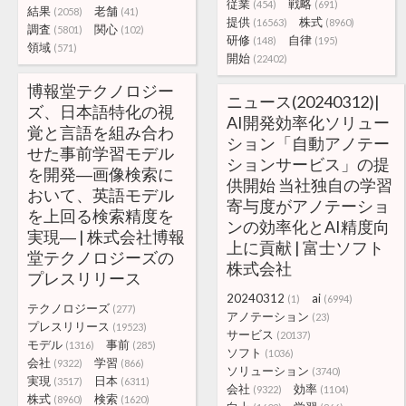
従業
戦略
(454)
(691)
結果
老舗
(2058)
(41)
提供
株式
(16563)
(8960)
調査
関心
(5801)
(102)
研修
自律
(148)
(195)
領域
(571)
開始
(22402)
博報堂テクノロジー
ニュース(20240312)|
ズ、日本語特化の視
AI開発効率化ソリュー
覚と言語を組み合わ
ション「自動アノテー
せた事前学習モデル
ションサービス」の提
を開発―画像検索に
供開始 当社独自の学習
おいて、英語モデル
寄与度がアノテーショ
を上回る検索精度を
ンの効率化とAI精度向
実現― | 株式会社博報
上に貢献 | 富士ソフト
堂テクノロジーズの
株式会社
プレスリリース
20240312
ai
(1)
(6994)
テクノロジーズ
(277)
アノテーション
(23)
プレスリリース
(19523)
サービス
(20137)
モデル
事前
(1316)
(285)
ソフト
(1036)
会社
学習
(9322)
(866)
ソリューション
(3740)
実現
日本
(3517)
(6311)
会社
効率
(9322)
(1104)
株式
検索
(8960)
(1620)