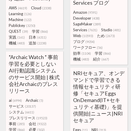
Services ブログ
AWS
Cloud
(4619)
(2338)
Amazon
(9591)
Learning
(126)
Developer
(438)
Machine
(122)
SageMaker
(389)
Publickey
(3250)
Services
Studio
(7631)
(481)
QUEST
学習
(39)
(866)
Web
ため
(10593)
(2673)
実践
日本
(161)
(6311)
ブログ
(9054)
機械
追加
(483)
(2238)
ワークフロー
(56)
効率
学習
(1104)
(866)
“Archaic Watch “ 事前
機械
紹介
(483)
(667)
学習を必要としない
AI行動認識システム
NRIセキュア、オンデ
のサービス開始 | 株式
マンドで学習できる
会社Archaicのプレス
情報セキュリティ研
リリース
修「セキュアEggs
OnDemand(IT+セキ
ai
Archaic
(6994)
(5)
ュリティ基礎)」を提
サービス
(20137)
システム
(6611)
供開始|ニュース|NRI
プレスリリース
(19523)
セキュア
事前
会社
(285)
(9322)
学習
必要
Eggs
NRI
(866)
(502)
(11)
(313)