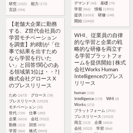
デマンド
基礎
研究
能力
(40)
(79)
(2321)
(172)
学習
情報
言語
(866)
(13931)
(594)
提供
研修
(16563)
(148)
開始
(22402)
【老舗大企業に勤務
する、Z世代会社員の
WHI、従業員の自律
学習モチベーション
的な学習と企業の戦
を調査】約8割が「仕
略的な研修を両立す
事で結果を出すため
る学習プラットフォ
なら学習を行いた
ームを提供開始 | 株式
い」と回答!関心のあ
会社Works Human
る領域第1位は・・? |
Intelligenceのプレス
株式会社グロース X
リリース
のプレスリリース
human
(106)
ため
グロース
(2673)
(58)
Intelligence
WHI
(170)
(8)
プレスリリース
(19523)
Works
(272)
モチベーション
(20)
プラットフォーム
(2931)
世代
仕事
(729)
(283)
プレスリリース
(19523)
企業
会社
(6616)
(9322)
両立
企業
(113)
(6616)
勤務
回答
(212)
(492)
会社
学習
(9322)
(866)
学習
株式
(866)
(8960)