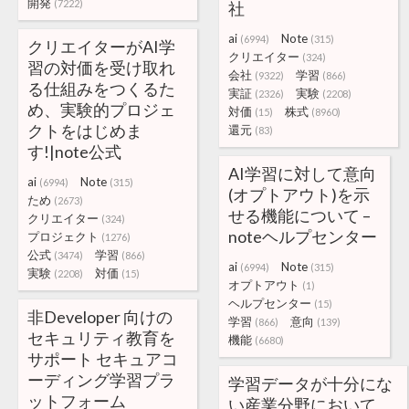
開発
(7222)
社
ai
Note
(6994)
(315)
クリエイターがAI学
クリエイター
(324)
習の対価を受け取れ
会社
学習
(9322)
(866)
る仕組みをつくるた
実証
実験
(2326)
(2208)
め、実験的プロジェ
対価
株式
(15)
(8960)
クトをはじめま
還元
(83)
す!|note公式
AI学習に対して意向
ai
Note
(6994)
(315)
(オプトアウト)を示
ため
(2673)
せる機能について –
クリエイター
(324)
noteヘルプセンター
プロジェクト
(1276)
公式
学習
(3474)
(866)
ai
Note
(6994)
(315)
実験
対価
(2208)
(15)
オプトアウト
(1)
ヘルプセンター
(15)
非Developer 向けの
学習
意向
(866)
(139)
セキュリティ教育を
機能
(6680)
サポート セキュアコ
ーディング学習プラ
学習データが十分にな
ットフォーム
い産業分野において