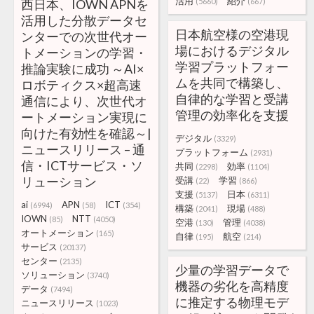
活用
紹介
西日本、IOWN APNを
(5660)
(667)
活用した分散データセ
日本航空様の空港現
ンターでの次世代オー
場におけるデジタル
トメーションの学習・
学習プラットフォー
推論実験に成功 ～AI×
ムを共同で構築し、
ロボティクス×超高速
自律的な学習と受講
通信により、次世代オ
管理の効率化を支援
ートメーション実現に
向けた有効性を確認～|
デジタル
(3329)
ニュースリリース – 通
プラットフォーム
(2931)
信・ICTサービス・ソ
共同
効率
(2298)
(1104)
リューション
受講
学習
(22)
(866)
支援
日本
(5137)
(6311)
ai
APN
ICT
(6994)
(58)
(354)
構築
現場
(2041)
(488)
IOWN
NTT
(85)
(4050)
空港
管理
(130)
(4038)
オートメーション
(165)
自律
航空
(195)
(214)
サービス
(20137)
センター
(2135)
少量の学習データで
ソリューション
(3740)
機器の劣化を高精度
データ
(7494)
に推定する物理モデ
ニュースリリース
(1023)