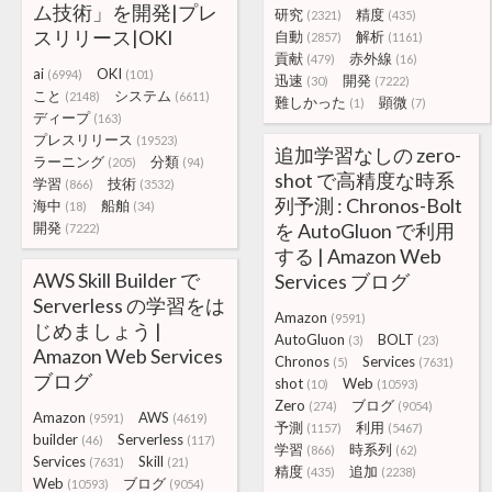
ム技術」を開発|プレ
研究
精度
(2321)
(435)
スリリース|OKI
自動
解析
(2857)
(1161)
貢献
赤外線
(479)
(16)
ai
OKI
(6994)
(101)
迅速
開発
(30)
(7222)
こと
システム
(2148)
(6611)
難しかった
顕微
(1)
(7)
ディープ
(163)
プレスリリース
(19523)
追加学習なしの zero-
ラーニング
分類
(205)
(94)
shot で高精度な時系
学習
技術
(866)
(3532)
列予測 : Chronos-Bolt
海中
船舶
(18)
(34)
開発
を AutoGluon で利用
(7222)
する | Amazon Web
AWS Skill Builder で
Services ブログ
Serverless の学習をは
Amazon
(9591)
じめましょう |
AutoGluon
BOLT
(3)
(23)
Amazon Web Services
Chronos
Services
(5)
(7631)
ブログ
shot
Web
(10)
(10593)
Zero
ブログ
(274)
(9054)
Amazon
AWS
(9591)
(4619)
予測
利用
(1157)
(5467)
builder
Serverless
(46)
(117)
学習
時系列
(866)
(62)
Services
Skill
(7631)
(21)
精度
追加
(435)
(2238)
Web
ブログ
(10593)
(9054)