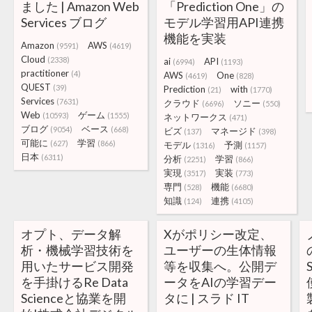
ました | Amazon Web
「Prediction One」の
Services ブログ
モデル学習用API連携
機能を実装
Amazon
AWS
(9591)
(4619)
Cloud
(2338)
ai
API
(6994)
(1193)
practitioner
(4)
AWS
One
(4619)
(828)
QUEST
(39)
Prediction
with
(21)
(1770)
Services
(7631)
クラウド
ソニー
(6696)
(550)
Web
ゲーム
(10593)
(1555)
ネットワークス
(471)
ブログ
ベース
(9054)
(668)
ビズ
マネージド
(137)
(398)
可能に
学習
(627)
(866)
モデル
予測
(1316)
(1157)
日本
(6311)
分析
学習
(2251)
(866)
実現
実装
(3517)
(773)
専門
機能
(528)
(6680)
知識
連携
(124)
(4105)
オプト、データ解
Xがポリシー改定、
析・機械学習技術を
ユーザーの生体情報
用いたサービス開発
等を収集へ。公開デ
を手掛けるRe Data
ータをAIの学習デー
Scienceと協業を開
タに | スラド IT