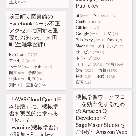
生成
(1692)
Publickey
苅田町立図書館の
ai
Atlassian
(6994)
(49)
Confluence
(32)
Facebookページ不正
GitHub
(1125)
アクセスに関する重
Google
JIRA
(5999)
(20)
要なお知らせ – 苅田
Publickey
Rovo
(3250)
(7)
町(生涯学習課)
Slack
アトラシア
(170)
(16)
サービス
(20137)
Facebook
(1704)
ドライブ
(200)
アクセス
(3438)
リリース
学習
(8746)
(866)
ページ
不正
(700)
(3747)
対応
情報
(5286)
(13931)
図書
学習
(82)
(866)
横断
正式
(194)
(1292)
生涯
町立
(19)
(14)
質問
(165)
苅田
重要な
(1)
(264)
機械学習ワークフロ
「AWS Cloud Quest日
ーを効率化するため
本語版」に、機械学
の Amazon Q
習を実践的に学べる
Developer の
「Machine
SageMaker Studio を
Learning(機械学習)」
ご紹介 | Amazon Web
が追加 – Publickey