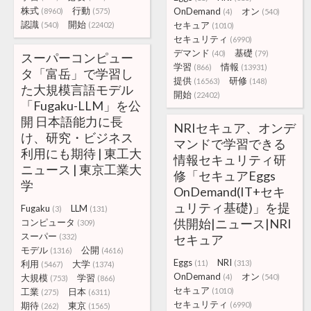
株式
行動
OnDemand
オン
(8960)
(575)
(4)
(540)
認識
開始
セキュア
(540)
(22402)
(1010)
セキュリティ
(6990)
デマンド
基礎
(40)
(79)
スーパーコンピュー
学習
情報
(866)
(13931)
タ「富岳」で学習し
提供
研修
(16563)
(148)
た大規模言語モデル
開始
(22402)
「Fugaku-LLM」を公
開 日本語能力に長
NRIセキュア、オンデ
け、研究・ビジネス
マンドで学習できる
利用にも期待 | 東工大
情報セキュリティ研
ニュース | 東京工業大
修「セキュアEggs
学
OnDemand(IT+セキ
ュリティ基礎)」を提
Fugaku
LLM
(3)
(131)
供開始|ニュース|NRI
コンピュータ
(309)
スーパー
(332)
セキュア
モデル
公開
(1316)
(4616)
Eggs
NRI
利用
大学
(11)
(313)
(5467)
(1374)
OnDemand
オン
大規模
学習
(4)
(540)
(753)
(866)
セキュア
工業
日本
(1010)
(275)
(6311)
セキュリティ
期待
東京
(6990)
(262)
(1565)