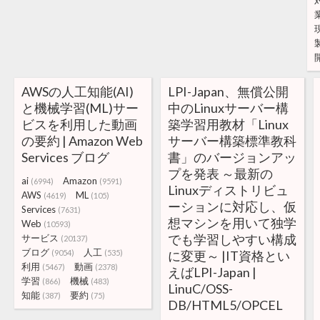
AWSの人工知能(AI)
LPI-Japan、無償公開
と機械学習(ML)サー
中のLinuxサーバー構
ビスを利用した動画
築学習用教材「Linux
の要約 | Amazon Web
サーバー構築標準教科
Services ブログ
書」のバージョンアッ
プを発表 ～最新の
ai
Amazon
(6994)
(9591)
Linuxディストリビュ
AWS
ML
(4619)
(105)
ーションに対応し、仮
Services
(7631)
想マシンを用いて独学
Web
(10593)
でも学習しやすい構成
サービス
(20137)
ブログ
人工
(9054)
(535)
に変更～ |IT資格とい
利用
動画
(5467)
(2378)
えばLPI-Japan |
学習
機械
(866)
(483)
LinuC/OSS-
知能
要約
(387)
(75)
DB/HTML5/OPCEL