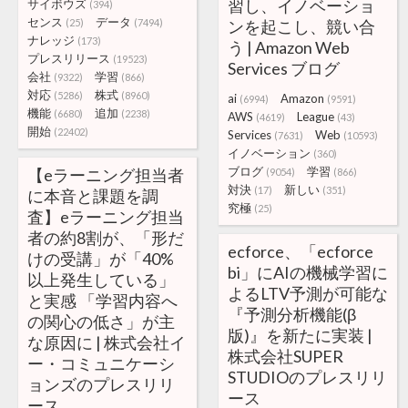
習し、イノベーショ
サイボウズ
(394)
センス
データ
(25)
(7494)
ンを起こし、競い合
ナレッジ
(173)
う | Amazon Web
プレスリリース
(19523)
Services ブログ
会社
学習
(9322)
(866)
対応
株式
(5286)
(8960)
ai
Amazon
(6994)
(9591)
機能
追加
(6680)
(2238)
AWS
League
(4619)
(43)
開始
(22402)
Services
Web
(7631)
(10593)
イノベーション
(360)
ブログ
学習
【eラーニング担当者
(9054)
(866)
対決
新しい
(17)
(351)
に本音と課題を調
究極
(25)
査】eラーニング担当
者の約8割が、「形だ
ecforce、「ecforce
けの受講」が「40%
bi」にAIの機械学習に
以上発生している」
よるLTV予測が可能な
と実感 「学習内容へ
『予測分析機能(β
の関心の低さ」が主
版)』を新たに実装 |
な原因に | 株式会社イ
株式会社SUPER
ー・コミュニケーシ
STUDIOのプレスリリ
ョンズのプレスリリ
ース
ース