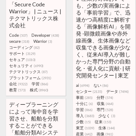
「Secure Code
も、少数の実画像によ
Warrior」 | ニュース |
る「事前学習」で、迅
テクマトリックス株
速かつ高精度に解析す
式会社
る「画像解析AI」を開
発 -顕微鏡画像や赤外
Code
Developer
(507)
(438)
線画像、生体画像など
secure
Warrior
(318)
(3)
収集できる画像が少な
コーディング
(82)
サポート
く、従来AI導入が難し
(3129)
セキュア
(1010)
かった専門分野の自動
セキュリティ
(6990)
化・省人化に貢献- | 研
テクマトリックス
(87)
究開発センター | 東芝
プラットフォーム
(2931)
会社
学習
(9322)
(866)
ai
ない
(6994)
(86)
教育
株式
(573)
(8960)
センター
データ
(2135)
(7494)
事前
分野
(285)
(574)
ディープラーニング
十分に
収集
(6)
(464)
学習
専門
(866)
(528)
によって海中音を学
導入
少なく
(3683)
(3)
習させ、船舶を分類
少数
従来
(15)
(153)
することができる
東芝
生体
(1039)
(144)
「船舶分類AIシステ
産業
画像
(642)
(961)