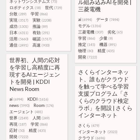
ル組み込みAIを開発 |
ネットワンシステムズ
(75)
ロボティクス
世代
(58)
(729)
三菱電機
分散
学習
(289)
(866)
ai
データ
実現
実験
(6994)
(7494)
(3517)
(2208)
モデル
成功
推論
(1316)
(1301)
(89)
三菱電機
劣化
日本
有効
(307)
(65)
(6311)
(291)
学習
少量
活用
確認
(866)
(9)
(5660)
(1517)
推定
機器
通信
高速
(145)
(891)
(2491)
(900)
物理
精度
(80)
(435)
開発
(7222)
世界初、人間の応対
を学習し高精度に再
さくらインターネッ
現するAIエージェン
ト、誰もがクラウド
トを開発 | KDDI
を触って学べる学習
News Room
支援プログラム「さ
ai
KDDI
(6994)
(1616)
くらのクラウド検定
news
Room
(5990)
(174)
ラボ」を開設 | さくら
エージェント
(481)
インターネット
世界
人間
(2149)
(249)
再現
学習
(187)
(866)
さくら
(479)
応対
精度
(50)
(435)
インターネット
(2023)
開発
(7222)
クラウド
(6696)