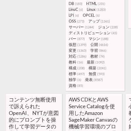
DB
HTML
(183)
(231)
LinuC
Linux
(6)
(1283)
LPI
OPCEL
(6)
(6)
OSS
アップ
(273)
(1361)
サーバー
ジョン
(1244)
(228)
ディストリビューション
(45)
バー
マシン
(877)
(188)
仮想
公開
(1399)
(4616)
変更
学習
(1363)
(866)
対応
教材
(5286)
(74)
教科
最新
(16)
(1092)
構成
構築
(208)
(2041)
標準
無償
(497)
(593)
独学
発表
(6)
(8587)
資格
(85)
コンテンツ無断使用
AWS CDKとAWS
で訴えられた
Service Catalogを使
OpenAI、NYTが意図
用したAmazon
的にプロンプトを操
SageMaker Canvasの
作して学習データの
機械学習環境のプロ