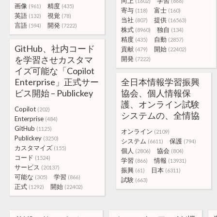
向上
学習
(1602)
(866)
画像
精度
(961)
(435)
寄与
富士
(118)
(160)
英語
視覚
(132)
(78)
当社
提供
(807)
(16563)
言語
開発
(594)
(7222)
株式
独自
(8960)
(134)
精度
自動
(435)
(2857)
GitHub、社内コード
貢献
開始
(479)
(22402)
を学習させカスタマ
開発
(7222)
イズ可能な「Copilot
Enterprise」正式サー
全日本情報学習振興
ビス開始 – Publickey
協会、個人情報保
護、オンライン試験
Copilot
(202)
システムの、全情協
Enterprise
(484)
GitHub
(1125)
オンライン
(2109)
Publickey
(3250)
システム
保護
(6611)
(794)
カスタマイズ
(155)
個人
協会
(2806)
(804)
コード
(1524)
学習
情報
(866)
(13931)
サービス
(20137)
振興
日本
(61)
(6311)
可能な
学習
(305)
(866)
試験
(663)
正式
開始
(1292)
(22402)