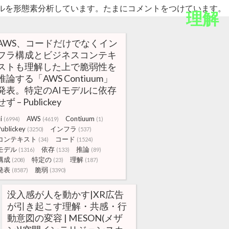
ルを形態素分析しています。たまにコメントをつけています。
理解
AWS、コードだけでなくイン
フラ構成とビジネスコンテキ
ストも理解した上で脆弱性を
推論する「AWS Contiuum」
発表。特定のAIモデルに依存
せず – Publickey
i
AWS
Contiuum
(6994)
(4619)
(1)
Publickey
インフラ
(3250)
(537)
コンテキスト
コード
(34)
(1524)
モデル
依存
推論
(1316)
(133)
(89)
構成
特定の
理解
(208)
(23)
(187)
発表
脆弱
(8587)
(3390)
没入感が人を動かす|XR広告
が引き起こす理解・共感・行
動意図の変容 | MESON(メザ