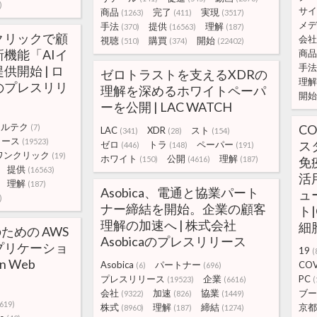
)
サイ
商品
完了
実現
(1263)
(411)
(3517)
メデ
手法
提供
理解
(370)
(16563)
(187)
クリックで顧
会社
視聴
購買
開始
(510)
(374)
(22402)
機能「AIイ
商品
手法
開始 | ロ
ゼロトラストを支えるXDRの
理解
のプレスリリ
理解を深めるホワイトペーパ
開始
ーを公開 | LAC WATCH
ウルテク
CO
(7)
LAC
XDR
スト
(341)
(28)
(154)
リース
(19523)
ス
ゼロ
トラ
ペーパー
(446)
(148)
(191)
ワンクリック
(19)
ホワイト
公開
理解
(150)
(4616)
(187)
免
提供
(16563)
活
理解
(187)
Asobica、電通と協業パート
ュ
)
ナー締結を開始。企業の顧客
ト|
理解の加速へ | 株式会社
細
のための AWS
Asobicaのプレスリリース
プリケーショ
19
(
n Web
Asobica
パートナー
COV
(6)
(696)
プレスリリース
企業
PC
(19523)
(6616)
(
会社
加速
協業
ブー
(9322)
(826)
(1449)
619)
株式
理解
締結
京都
(8960)
(187)
(1274)