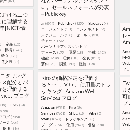
などパーソナルアシスタント
音声
(821)
に。セールスフォースが発表
– Publickey
における二つ
的に理解する
ai
Publickey
Slackbot
(6994)
(3250)
(4)
年|NICT-情
Am
エージェント
コンテキスト
(481)
(34)
レ
スケジュール
セールス
(105)
(331)
チャット
(732)
Am
定義
2)
(108)
パーソナルアシスタント
(1)
機構
)
(1440)
Ama
フォース
履歴
搭載
(175)
(183)
(1403)
確立
(121)
MyS
機能
理解
発表
(6680)
(187)
(8587)
選択肢
(72)
We
要約
調整
議論
(75)
(218)
(153)
ブロ
張モニタリング
Kiro の価格設定を理解す
ース配分とパ
Tw
る:Spec、Vibe、使用量のトラ
析を理解する
ルが
ッキング | Amazon Web
ervices ブログ
可能
Services ブログ
ブ
DMS
619)
(54)
Amazon
Kiro
(9591)
(86)
0593)
Ama
Services
SPEC
Vibe
(7631)
(18)
(5)
ブログ
(9054)
Serv
Web
トラッキング
(10593)
(80)
ソース
(204)
We
ブログ
使用
価格
(9054)
(2475)
(658)
拡張
(646)