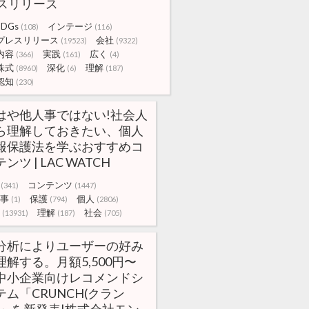
スリリース
SDGs
インテージ
(108)
(116)
プレスリリース
会社
(19523)
(9322)
内容
実践
広く
(366)
(161)
(4)
株式
深化
理解
(8960)
(6)
(187)
認知
(230)
はや他人事ではない!社会人
ら理解しておきたい、個人
報保護法を学ぶおすすめコ
ンツ | LAC WATCH
コンテンツ
(341)
(1447)
事
保護
個人
(1)
(794)
(2806)
理解
社会
(13931)
(187)
(705)
I分析によりユーザーの好み
理解する。月額5,500円〜
中小企業向けレコメンドシ
テム「CRUNCH(クラン