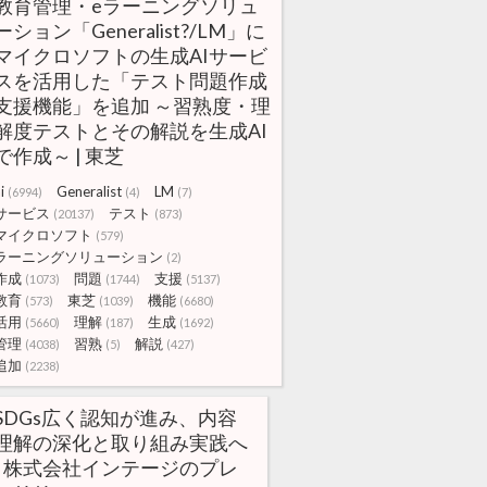
教育管理・eラーニングソリュ
ーション「Generalist?/LM」に
マイクロソフトの生成AIサービ
スを活用した「テスト問題作成
支援機能」を追加 ～習熟度・理
解度テストとその解説を生成AI
で作成～ | 東芝
i
Generalist
LM
(6994)
(4)
(7)
サービス
テスト
(20137)
(873)
マイクロソフト
(579)
ラーニングソリューション
(2)
作成
問題
支援
(1073)
(1744)
(5137)
教育
東芝
機能
(573)
(1039)
(6680)
活用
理解
生成
(5660)
(187)
(1692)
管理
習熟
解説
(4038)
(5)
(427)
追加
(2238)
SDGs広く認知が進み、内容
理解の深化と取り組み実践へ
| 株式会社インテージのプレ