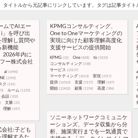
。タイトルから元記事にリンクしています。タグは記事タイト
ームでAIエー
KPMGコンサルティング、
t i」を呼び出
One to Oneマーケティングの
を理解し質問や
実現に向けた顧客理解高度化
る新機能
支援サービスの提供開始
hat」2026年内に
KPMG
One
to
(32)
(828)
(3535)
ヤフー株式会社
コンサルティング
(538)
サービス
(20137)
ai
a
(6994)
マーケティング
実現
(2610)
(3517)
INE
(2590)
提供
支援
理解
(16563)
(5137)
(187)
スク
(141)
開始
顧客
高度
(22402)
(1234)
(386)
ルーム
70)
(1233)
会話
(202)
文脈
)
(21)
理解
(187)
ソニーネットワークコミュニケ
ーションズ、データ収集から分
会社:子ども
析、施策実行までを一気通貫で
を理解するた