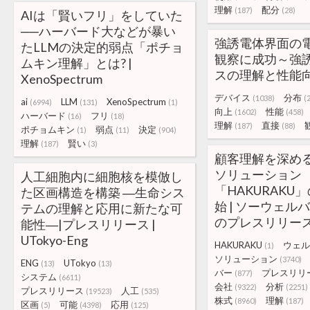
理解
配分
(187)
(28)
AIは「賢いフリ」をしていた
──ハーバード大などが暴い
強誘電体界面の
たLLMの決定的弱点「ポチョ
観察に成功～強
ムキン理解」とは? |
スの理解と性能
XenoSpectrum
デバイス
分布
(1038)
(
ai
LLM
XenoSpectrum
(6994)
(131)
(1)
向上
性能
(1602)
(458)
ハーバード
フリ
(16)
(18)
理解
直接
(187)
(88)
ポチョムキン
弱点
決定
(1)
(11)
(904)
理解
賢い
(187)
(3)
顧客理解を深め
ソリューション
人工細胞内に細胞核を模倣し
「HAKURAKU
た区画構造を構築 ―生命シス
始 | ソーウェル
テムの理解と応用に新たな可
のプレスリリー
能性―|プレスリリース |
UTokyo-Eng
HAKURAKU
ウェル
(1)
ソリューション
(3740)
ENG
UTokyo
(13)
(13)
バー
プレスリリ
(877)
システム
(6611)
会社
分析
(9322)
(2251)
プレスリリース
人工
(19523)
(535)
株式
理解
(8960)
(187)
区画
可能
応用
(5)
(4398)
(125)