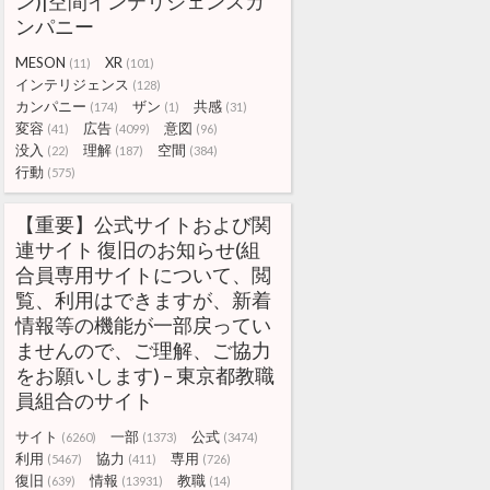
ン)|空間インテリジェンスカ
ンパニー
MESON
XR
(11)
(101)
インテリジェンス
(128)
カンパニー
ザン
共感
(174)
(1)
(31)
変容
広告
意図
(41)
(4099)
(96)
没入
理解
空間
(22)
(187)
(384)
行動
(575)
【重要】公式サイトおよび関
連サイト 復旧のお知らせ(組
合員専用サイトについて、閲
覧、利用はできますが、新着
情報等の機能が一部戻ってい
ませんので、ご理解、ご協力
をお願いします) – 東京都教職
員組合のサイト
サイト
一部
公式
(6260)
(1373)
(3474)
利用
協力
専用
(5467)
(411)
(726)
復旧
情報
教職
(639)
(13931)
(14)