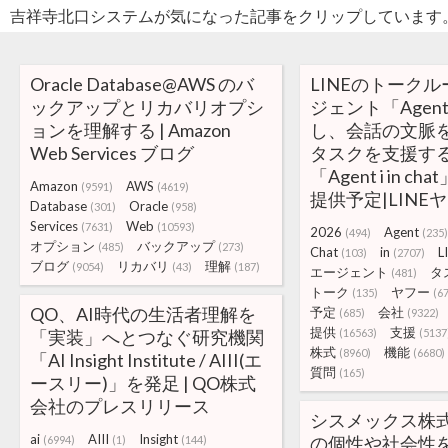
吉祥寺北口システムが気になった記事をクリップしています
Oracle Database@AWS のバ
LINEのトークル
ックアップとリカバリオプシ
ジェント「Agen
ョンを理解する | Amazon
し、会話の文脈
Web Services ブログ
タスクを支援す
「Agent i in c
Amazon
AWS
(9591)
(4619)
提供予定|LINE
Database
Oracle
(301)
(958)
Services
Web
(7631)
(10593)
2026
Agent
(494)
(235)
オプション
バックアップ
(485)
(273)
Chat
in
L
(103)
(2707)
ブログ
リカバリ
理解
(9054)
(43)
(187)
エージェント
タ
(481)
トーク
ヤフー
(135)
(6
QO、AI時代の生活者理解を
予定
会社
(685)
(9322)
提供
支援
「実装」へとつなぐ研究機関
(16563)
(5137
株式
機能
(8960)
(6680)
「AI Insight Institute / AIII(エ
質問
(165)
ースリー)」を発足 | QO株式
会社のプレスリリース
シスメックス株式
ai
AIII
Insight
の個性や社会性
(6994)
(1)
(144)