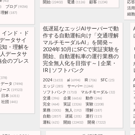
e
(40)
開始
電通
顧客
応答
(22402)
(1126)
(1234)
ブログ
)
(9054)
活用
理解
(187)
細胞
低遅延なエッジAIサーバーで動
・インド・ド
作する自動運転向け「交通理解
、データサイ
マルチモーダルAI」を開発～
認知・理解を
2024年10月にSFCで実証実験を
法人データサ
開始、自動運転車の運行業務の
協会のプレス
完全無人化を目指す～ | 企業・
IR | ソフトバンク
(378)
2024
ai
IR
SFC
(1653)
(6994)
(706)
(25)
データ
(7494)
エッジ
サーバー
(285)
(1244)
リース
(19523)
ソフトバンク
マルチモーダル
(1710)
(32)
日本
(6311)
交通
企業
動作
(396)
(6616)
(246)
社団
(441)
完全
実証
実験
(464)
(2326)
(2208)
業務
無人
理解
(3301)
(192)
(187)
自動
遅延
運行
(2857)
(201)
(115)
運転
開始
開発
(621)
(22402)
(7222)