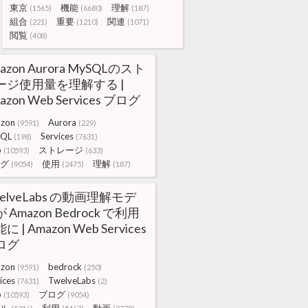
東京
機能
理解
(1565)
(6680)
(187)
組合
重要
関連
(221)
(1210)
(1071)
閲覧
(408)
azon Aurora MySQLのスト
ージ使用量を理解する |
azon Web Services ブログ
zon
Aurora
(9591)
(229)
QL
Services
(198)
(7631)
b
ストレージ
(10593)
(633)
グ
使用
理解
(9054)
(2475)
(187)
elveLabs の動画理解モデ
 Amazon Bedrock で利用
に | Amazon Web Services
ログ
zon
bedrock
(9591)
(250)
ices
TwelveLabs
(7631)
(2)
b
ブログ
(10593)
(9054)