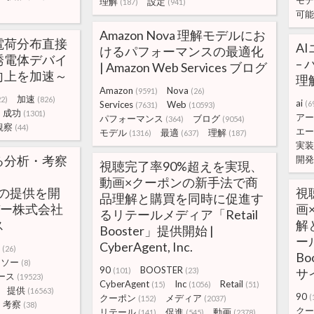
モデ
理解
設定
(187)
(941)
可能
Amazon Nova 理解モデルにお
電荷分布直接
A
けるパフォーマンスの最適化
誘電体デバイ
–
| Amazon Web Services ブログ
向上を加速～
理
Amazon
Nova
(9591)
(26)
加速
22)
(826)
ai
Services
Web
(6
(7631)
(10593)
成功
(1301)
アー
パフォーマンス
ブログ
(364)
(9054)
観察
(44)
エー
モデル
最適
理解
(1316)
(637)
(187)
実装
る分析・考察
開発
視聴完了率90%超えを実現、
動画×クーポンの新手法で商
」の提供を開
視
品理解と購買を同時に促進す
バー株式会社
画
るリテールメディア「Retail
ス
解
Booster」提供開始 |
ー
CyberAgent, Inc.
(26)
Bo
ソー
(8)
90
BOOSTER
(101)
(23)
サ
ース
(19523)
CyberAgent
Inc
Retail
(15)
(1056)
(51)
提供
(16563)
90
クーポン
メディア
(
(152)
(2037)
考察
(38)
クー
リテール
促進
動画
(141)
(545)
(2378)