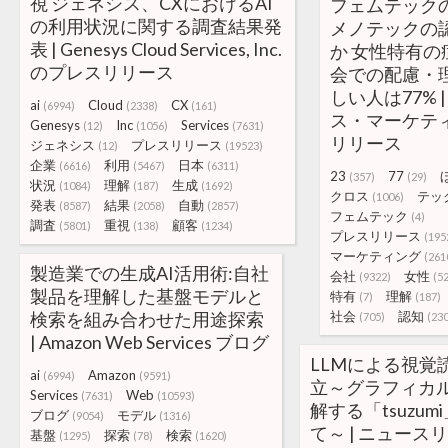
視 ジェネシス、CXにおけるAI
フェムテックの
の利用状況に関する調査結果発
メノテックの
表 | Genesys Cloud Services, Inc.
か 女性特有
のプレスリリース
会での配慮・
しい人は77% 
ai
Cloud
CX
(6994)
(2338)
(161)
ス・マーケテ
Genesys
Inc
Services
(12)
(1056)
(7631)
リリース
ジェネシス
プレスリリース
(12)
(19523)
企業
利用
日本
(6616)
(5467)
(6311)
23
77
(357)
(29)
状況
理解
生成
(1084)
(187)
(1692)
クロス
テッ
(1006)
発表
結果
自動
(8587)
(2058)
(2857)
フェムテック
(4)
調査
重視
顧客
(5801)
(138)
(1234)
プレスリリース
(195
マーケティング
(261
製造業での生成AI活用術:自社
会社
女性
(9322)
(5
製品を理解した基盤モデルと
特有
理解
(7)
(187)
検索を組み合わせた用途探索
社会
認知
(705)
(230
| Amazon Web Services ブログ
LLMによる視覚
ai
Amazon
(6994)
(9591)
立～グラフィカ
Services
Web
(7631)
(10593)
解する「tsuzu
ブログ
モデル
(9054)
(1316)
て～ | ニュースリ
基盤
探索
検索
(1295)
(78)
(1620)