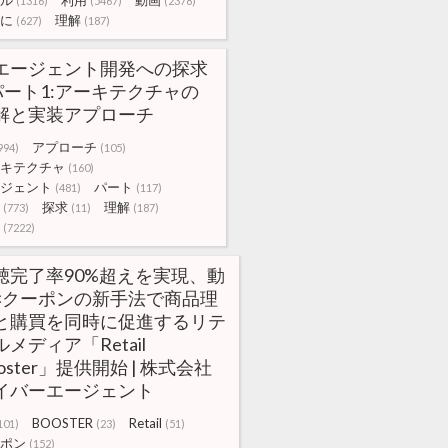
ル
利用
動画
(1316)
(5467)
(2378)
に
理解
(627)
(187)
Iエージェント開発への探求
 パート1:アーキテクチャの
解と実装アプローチ
アプローチ
994)
(105)
キテクチャ
(160)
ジェント
パート
(481)
(117)
探求
理解
(773)
(11)
(187)
(7222)
聴完了率90%超えを実現、動
×クーポンの新手法で商品理
と購買を同時に促進するリテ
ルメディア「Retail
oster」提供開始 | 株式会社
イバーエージェント
BOOSTER
Retail
101)
(23)
(51)
ポン
(152)