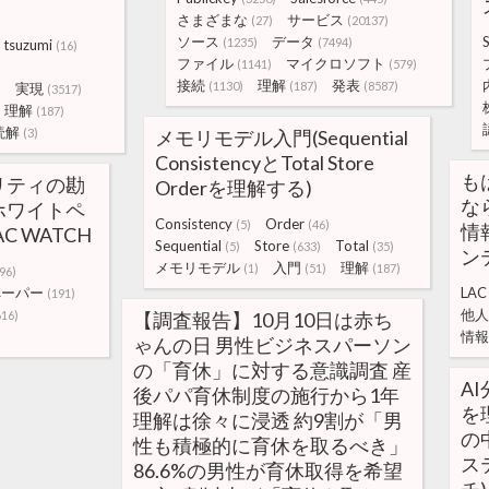
さまざまな
サービス
(27)
(20137)
ソース
データ
(1235)
(7494)
tsuzumi
(16)
ファイル
マイクロソフト
(1141)
(579)
接続
理解
発表
(1130)
(187)
(8587)
実現
)
(3517)
理解
(187)
読解
(3)
メモリモデル入門(Sequential
ConsistencyとTotal Store
も
リティの勘
Orderを理解する)
な
ホワイトペ
Consistency
Order
(5)
(46)
情
C WATCH
Sequential
Store
Total
(5)
(633)
(35)
ンテ
メモリモデル
入門
理解
(1)
(51)
(187)
96)
ペーパー
LAC
(191)
他人
616)
【調査報告】10月10日は赤ち
情報
ゃんの日 男性ビジネスパーソン
の「育休」に対する意識調査 産
A
後パパ育休制度の施行から1年
を
理解は徐々に浸透 約9割が「男
の
性も積極的に育休を取るべき」
ス
86.6%の男性が育休取得を希望