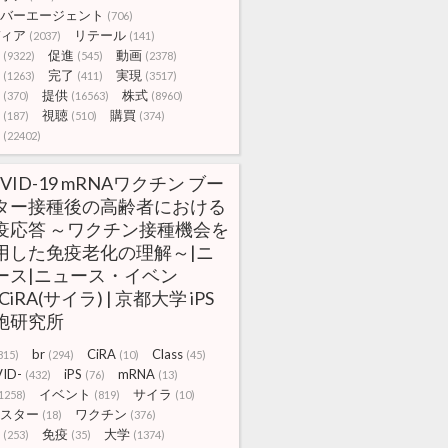
バーエージェント
(706)
ィア
リテール
(2037)
(141)
促進
動画
(9322)
(545)
(2378)
完了
実現
(1263)
(411)
(3517)
提供
株式
(370)
(16563)
(8960)
視聴
購買
(187)
(510)
(374)
(22402)
VID-19 mRNAワクチン ブー
ター接種後の高齢者における
疫応答 ～ワクチン接種機会を
用した免疫老化の理解～|ニ
ース|ニュース・イベン
CiRA(サイラ) | 京都大学 iPS
胞研究所
br
CiRA
Class
815)
(294)
(10)
(45)
ID-
iPS
mRNA
(432)
(76)
(13)
イベント
サイラ
1258)
(819)
(10)
スター
ワクチン
(18)
(376)
免疫
大学
(253)
(35)
(1374)