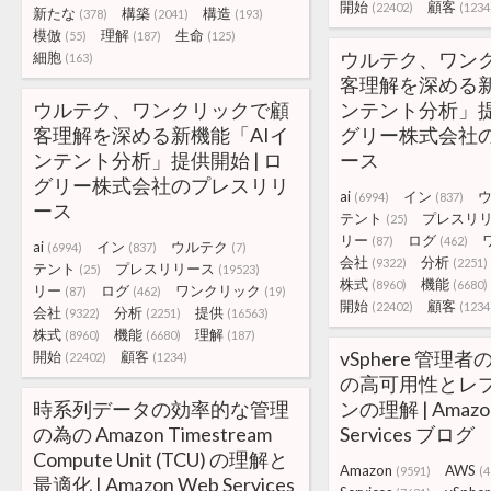
開始
顧客
(22402)
(1234
新たな
構築
構造
(378)
(2041)
(193)
模倣
理解
生命
(55)
(187)
(125)
ウルテク、ワン
細胞
(163)
客理解を深める新
ウルテク、ワンクリックで顧
ンテント分析」提供
客理解を深める新機能「AIイ
グリー株式会社
ンテント分析」提供開始 | ロ
ース
グリー株式会社のプレスリリ
ai
イン
(6994)
(837)
ース
テント
プレスリ
(25)
リー
ログ
(87)
(462)
ai
イン
ウルテク
(6994)
(837)
(7)
会社
分析
(9322)
(2251)
テント
プレスリリース
(25)
(19523)
株式
機能
(8960)
(6680)
リー
ログ
ワンクリック
(87)
(462)
(19)
開始
顧客
(22402)
(1234
会社
分析
提供
(9322)
(2251)
(16563)
株式
機能
理解
(8960)
(6680)
(187)
vSphere 管理者
開始
顧客
(22402)
(1234)
の高可用性とレ
時系列データの効率的な管理
ンの理解 | Amazo
の為の Amazon Timestream
Services ブログ
Compute Unit (TCU) の理解と
Amazon
AWS
(9591)
(4
最適化 | Amazon Web Services