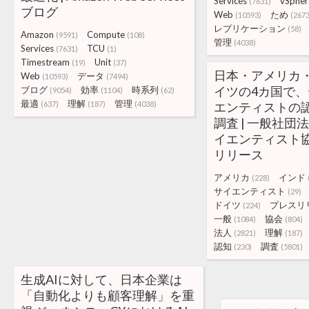
Services
vSpher
(7631)
ブログ
Web
ため
(10593)
(2673
レプリケーション
(58)
Amazon
Compute
(9591)
(108)
管理
(4038)
Services
TCU
(7631)
(1)
Timestream
Unit
(19)
(37)
日本・アメリカ
Web
データ
(10593)
(7494)
イツの4カ国で
ブログ
効率
時系列
(9054)
(1104)
(62)
最適
理解
管理
(637)
(187)
(4038)
エンティストの
調査 | 一般社団
イエンティスト
リリース
アメリカ
インド
(228)
サイエンティスト
(29)
ドイツ
プレスリ
(224)
一般
協会
(1084)
(804)
法人
理解
(2821)
(187)
認知
調査
(230)
(5801)
生成AIに対して、日本企業は
「自動化よりも顧客理解」を重