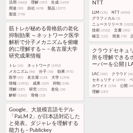
NTT
活用
理解
生成
(5660)
(187)
(1692)
用途
自社
製品
(83)
(478)
(2377)
LLM
NTT
(131)
(4050)
製造
(778)
グラフィカル
(2)
ニュースリリース
(1023
筋トレが秘める骨格筋の老化
技術
文書
(3532)
(341)
抑制効果 ～ネットワーク医学
確立
視覚
(121)
(78)
解析で分子メカニズムを俯瞰
的に理解する～ – 名古屋大学
クラウドセキュ
研究成果情報
所を理解できる
ーパーを公開 | LA
トレ
ネットワーク
(21)
(1992)
メカニズム
分子
効果
(86)
(56)
(971)
LAC
クラウド
(341)
(66
医学
名古屋
大学
(45)
(120)
(1374)
セキュリティ
(6990)
情報
成果
抑制
(13931)
(319)
(104)
ホワイト
公開
(150)
(4
理解
研究
老化
(187)
(2321)
(24)
理解
(187)
解析
骨格
(1161)
(10)
Google、大規模言語モデル
「PaLM 2」が日本語対応した
と発表。ダジャレを理解する
能力も – Publickey