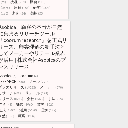
接種
機会
(90)
(202)
(113)
理解
研究
(5660)
(187)
(2321)
老化
高齢
(163)
(24)
(53)
Asobica、顧客の本音が自然
に集まるリサーチツール
「coorum research」を正式リ
リース。顧客理解の新手法と
してメーカーやリテール業界
が活用 | 株式会社Asobicaのプ
レスリリース
Asobica
coorum
(6)
(6)
RESEARCH
ツール
(336)
(2914)
プレスリリース
メーカー
(19523)
(578)
リサーチ
リテール
(600)
(141)
リリース
会社
手法
(8746)
(9322)
(370)
本音
株式
業界
(43)
(8960)
(1027)
正式
活用
理解
(1292)
(5660)
(187)
自然に
顧客
(3)
(1234)