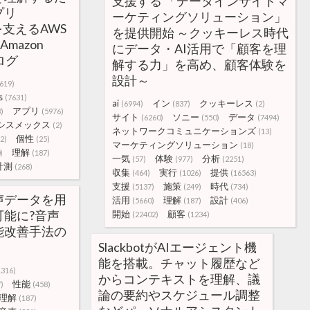
支援する 「データインサイトマ
プリ
ーケティングソリューション」
」を支えるAWS
を提供開始 ～クッキーレス時代
Amazon
にデータ・AI活用で「顧客を理
ブログ
解する力」を高め、顧客体験を
設計～
619)
s
(7631)
ai
イン
クッキーレス
(6994)
(837)
(2)
アプリ
)
(5976)
サイト
ソニー
データ
(6260)
(550)
(7494)
シスメックス
(2)
ネットワークコミュニケーションズ
(13)
個性
2)
(25)
マーケティングソリューション
(18)
理解
)
(187)
一気
体験
分析
(57)
(977)
(2251)
計測
(268)
収集
実行
提供
(464)
(1026)
(16563)
支援
施策
時代
(5137)
(249)
(734)
声データを用
活用
理解
設計
(5660)
(187)
(406)
能に?音声
開始
顧客
(22402)
(1234)
能改善手法の
SlackbotがAIエージェント機
能を搭載。チャット履歴など
1316)
からコンテキストを理解、議
性能
)
(458)
論の要約やスケジュール調整
理解
(187)