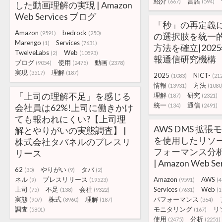
紹介
言語
(667)
(594)
した動画理解の実現 | Amazon
Web Services ブログ
「秒」の再定義
Amazon
bedrock
(9591)
(250)
の選択肢を統一
Marengo
Services
(1)
(7631)
方法を確立|2025
TwelveLabs
Web
(2)
(10593)
報通信研究機構
ブログ
使用
動画
(9054)
(2475)
(2378)
実現
理解
(3517)
(187)
2025
NICT-
(1083)
(21
情報
方法
(13931)
(1080
「上司の理解不足」を感じる
理解
研究
(187)
(2321)
統一
通信
会社員は62%!上司に働きかけ
(134)
(2491)
ても報われにくい?【上司理
AWS DMS 拡
解とやりがいの実態調査】 |
を使用したリソ
株式会社タバネルのプレスリ
フォーマンス分
リース
| Amazon Web S
62
やりがい
タバ
(30)
(9)
(2)
ネル
プレスリリース
Amazon
AWS
(9)
(19523)
(9591)
(4
上司
不足
会社
Services
Web
(75)
(138)
(9322)
(7631)
(1
実態
株式
理解
パフォーマンス
(907)
(8960)
(187)
(364)
調査
モニタリング
リ
(5801)
(167)
使用
分析
(2475)
(2251)