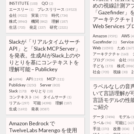
INSTITUTE
QO
(100)
(2)
めの視線計測ア
エースリー
プレスリリース
(1)
(19523)
「Gazefinder
会社
実装
時代
(9322)
(773)
(734)
アーキテクチャ | 
株式
機関
理解
(8960)
(842)
(187)
Web Services 
生活
発足
研究
(705)
(337)
(2321)
Amazon
AWS
(9591)
(4
Slackが「リアルタイムサーチ
Gazefinder
Service
(1)
API」と「Slack MCP Server」
Web
ため
(10593)
(2673
アーキテクチャ
を発表。生成AIがSlack上のや
(160)
ブログ
会社
(9054)
(932
りとりを基にコンテキストを
子ども
株式
(173)
(8960
理解可能 – Publickey
社会
視線
(705)
(30)
ai
API
MCP
(6994)
(1193)
(111)
Publickey
Server
ラベルなしの音
(3250)
(803)
Slack
やりとり
(170)
(18)
いて言語理解が可
コンテキスト
タイムサーチ
(34)
(1)
言語モデルの性
リアル
可能
理解
(297)
(4398)
(187)
ご紹介
生成
発表
(1692)
(8587)
データ
モデル
(7494)
(
Amazon Bedrock で
ラベル
可能に
(96)
(627
手法
改善
TwelveLabs Marengo を使用
(370)
(834)