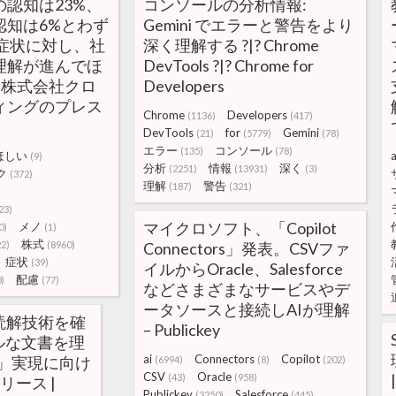
認知は23%、
コンソールの分析情報:
認知は6%とわず
Gemini でエラーと警告をより
の症状に対し、社
深く理解する ?|? Chrome
理解が進んでほ
DevTools ?|? Chrome for
| 株式会社クロ
Developers
ィングのプレス
Chrome
Developers
(1136)
(417)
DevTools
for
Gemini
(21)
(5779)
(78)
エラー
コンソール
(135)
(78)
ほしい
a
(9)
分析
情報
深く
(2251)
(13931)
(3)
ク
(372)
理解
警告
(187)
(321)
23)
マイクロソフト、「Copilot
メノ
0)
(1)
株式
22)
(8960)
Connectors」発表。CSVファ
症状
(39)
イルからOracle、Salesforce
配慮
)
(77)
などさまざまなサービスやデ
ータソースと接続しAIが理解
読解技術を確
– Publickey
ルな文書を理
ai
Connectors
Copilot
mi」実現に向け
(6994)
(8)
(202)
CSV
Oracle
(43)
(958)
リース |
Publickey
Salesforce
(3250)
(445)