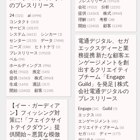
プレスリリース
(19523)
のプレスリリース
会社
分析
(9322)
(2251)
提供
株式
(16563)
(8960)
24
ai
(521)
(6994)
理解
考察
(187)
(38)
コンタクト
(213)
開始
顧客
(22402)
(1234)
サービス
(20137)
システム
シンカー
(6611)
(3)
電通デジタル、セガ
センター
データ
(2135)
(7494)
ニーズ
ヒトトナリ
エックスディーと業
(186)
(1)
プレスリリース
(19523)
務提携 新たな顧客エ
ベル
(99)
ンゲージメントを創
ホールディングス
(996)
出するクリエイティ
会社
推定
(9322)
(145)
ブチーム「Engage
提供
株式
(16563)
(8960)
Guild」を発足 | 株式
生成
通話
(1692)
(317)
会社電通デジタルの
開始
顧客
(22402)
(1234)
プレスリリース
【イー・ガーディア
Engage
Guild
(26)
(5)
ン】フィッシング対
エックス
(43)
策に!「フェイクサイ
エンゲージメント
(41)
トテイクダウン」提
クリエイティブチーム
(6)
供開始～悪質な模倣
セガ
ディー
(143)
(177)
デジタル
(3329)