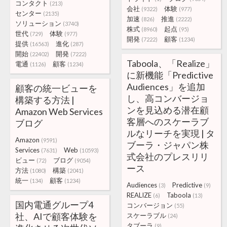
コンタクト
(213)
会社
体験
(9322)
(977)
センター
(2135)
加速
推進
(826)
(2222)
ソリューション
(3740)
株式
起点
(8960)
(95)
世代
体験
(729)
(977)
開発
顧客
(7222)
(1234)
提供
進化
(16563)
(287)
開始
開発
(22402)
(7222)
Taboola、「Realize」
電通
顧客
(1126)
(1234)
に新機能「Predictive
Audiences」を追加
顧客の統一ビューを
し、高コンバージョ
構築する方法 |
ンを見込める潜在顧
Amazon Web Services
客層へのスケーラブ
ブログ
ルなリーチを実現 | タ
Amazon
(9591)
ブーラ・ジャパン株
Services
Web
(7631)
(10593)
式会社のプレスリリ
ビュー
ブログ
(72)
(9054)
ース
方法
構築
(1080)
(2041)
統一
顧客
(134)
(1234)
Audiences
Predictive
(3)
(9)
REALIZE
Taboola
(6)
(13)
国内電通グループ4
コンバージョン
(55)
社、AIで顧客体験を
スケーラブル
(24)
タブーラ
(9)