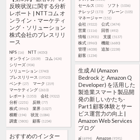
反映状況に関する分析
セールス
ソフト
(331)
(1036)
ナレッジ
ブレーン
レポート | NTTコム オ
(173)
(105)
マネージャー
(151)
ンライン・マーケティ
会社
公式
(9322)
(3474)
ング・ソリューション
営業
回答
(1116)
(492)
株式会社のプレスリリ
情報
支援
(13931)
(5137)
ース
株式
機能
(8960)
(6680)
管理
追加
(4038)
(2238)
NPS
NTT
(16)
(4050)
顧客
(1234)
オンライン
コム
(2109)
(424)
シリーズ
(904)
生成 AI (Amazon
ソリューション
(3740)
Bedrock と Amazon Q
プレスリリース
(19523)
ベンチ
マーク
Developer) を活用した
(27)
(219)
マーケティング
(2610)
製造業スマート製品開
レポート
会社
(1353)
(9322)
発の新しいかたち-
分析
反映
(2251)
(77)
Part1 顧客体験とサー
株式
業界
(8960)
(1027)
ビス運営力の向上 |
横断
状況
(194)
(1084)
Amazon Web Services
調査
顧客
(5801)
(1234)
ブログ
おすすめのインター
ai
Amazon
(6994)
(9591)