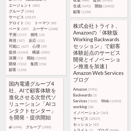
収集
提供
(464)
(16563)
エージェント
(481)
生成
開始
(1692)
(22402)
グループ
(2980)
顧客
(1234)
サービス
(20137)
デロイト
トーマツ
(31)
(89)
株式会社トライト、
ベータ
ユーザー
(287)
(2248)
Amazonの「体験版
予測
個性
(1157)
(25)
Working Backwards
再現
反応
(187)
(121)
セッション」で顧客
可能に
心理
(627)
(39)
体験起点のサービス
提供
構築
(16563)
(2041)
深層
開始
(72)
(22402)
開発とイノベーショ
開発
集団
(7222)
(256)
ン推進を加速 |
顧客
(1234)
Amazon Web Services
ブログ
国内電通グループ4
Amazon
社、AIで顧客体験を
(9591)
Backwards
(3)
進化させる次世代ソ
Services
Web
(7631)
(10593)
リューション「AIコ
working
(58)
ンタクトセンター」
イノベーション
(360)
を開発・提供開始
サービス
(20137)
セッション
(43)
ai
グループ
(6994)
(2980)
トライト
ブログ
(1)
(9054)