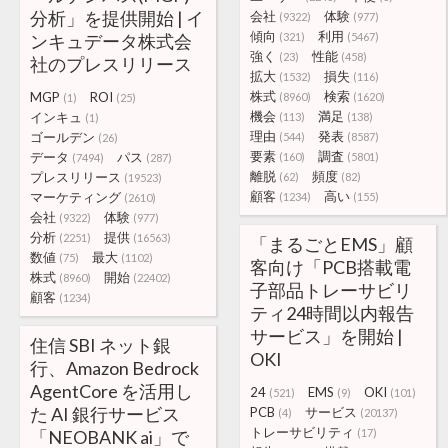
分析」を提供開始 | イ
会社
体験
(9322)
(977)
傾向
利用
ンキュデータ株式会
(321)
(5467)
強く
性能
(23)
(458)
社のプレスリリース
拡大
損失
(1532)
(116)
株式
検索
MGP
ROI
(8960)
(1620)
(1)
(25)
機会
満足
インキュ
(113)
(138)
(1)
理由
発表
ゴールデン
(544)
(8587)
(26)
要素
調査
データ
パス
(160)
(5801)
(7494)
(287)
離脱
頻度
プレスリリース
(62)
(82)
(19523)
顧客
高い
マーケティング
(1234)
(155)
(2610)
会社
体験
(9322)
(977)
分析
提供
(2251)
(16563)
「まるごとEMS」顧
数値
最大
(75)
(1102)
客向け「PCB搭載電
株式
開始
(8960)
(22402)
子部品トレーサビリ
顧客
(1234)
ティ24時間以内報告
サービス」を開始 |
住信 SBI ネット銀
OKI
行、Amazon Bedrock
AgentCore を活用し
24
EMS
OKI
(521)
(9)
(101)
た AI 銀行サービス
PCB
サービス
(4)
(20137)
トレーサビリティ
「NEOBANK ai」で
(17)