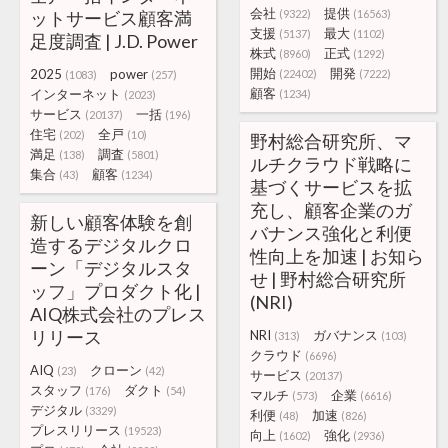
会社
提供
ットサービス顧客満
(9322)
(16563)
支援
最大
(5137)
(1102)
足度調査 | J.D. Power
株式
正式
(8960)
(1292)
開始
開発
2025
power
(22402)
(7222)
(1083)
(257)
顧客
インターネット
(1234)
(2023)
サービス
一括
(20137)
(196)
住宅
全戸
(202)
(10)
野村総合研究所、マ
満足
調査
(138)
(5801)
ルチクラウド戦略に
集合
顧客
(43)
(1234)
基づくサービスを拡
充し、顧客企業のガ
新しい顧客体験を創
バナンス強化と利便
造するデジタルクロ
性向上を加速 | お知ら
ーン「デジタルスタ
せ | 野村総合研究所
ッフ」プロダクト化 |
(NRI)
AIQ株式会社のプレス
リリース
NRI
ガバナンス
(313)
(103)
クラウド
(6696)
AIQ
クローン
(23)
(42)
サービス
(20137)
スタッフ
ダクト
(176)
(54)
マルチ
企業
(573)
(6616)
デジタル
(3329)
利便
加速
(48)
(826)
プレスリリース
(19523)
向上
強化
(1602)
(2936)