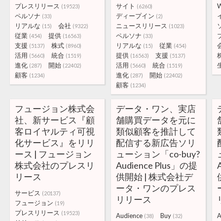
プレスリリース
サイト
(19523)
(6260)
ペルソナ
ディープイン
(33)
(2)
リアルな
会社
ニュースリリース
(15)
(9322)
(1023)
従業
提供
ペルソナ
(454)
(16563)
(33)
支援
株式
リアルな
従業
(5137)
(8960)
(15)
(454)
活用
統合
提供
支援
(5660)
(1519)
(16563)
(5137)
進化
開始
活用
統合
(287)
(22402)
(5660)
(1519)
顧客
進化
開始
(1234)
(287)
(22402)
顧客
(1234)
フュージョン株式会
データ・ワン、実店
社、新サービス『顧
舗購買データを元に
客ロイヤルティ可視
類似顧客を推計して
化サービス』をリリ
配信する新広告ソリ
ース | フュージョン
ューション「co-buy?
株式会社のプレスリ
Audience Plus」の提
リース
供開始 | 株式会社デ
ータ・ワンのプレス
サービス
(20137)
リリース
フュージョン
(19)
プレスリリース
(19523)
Audience
Buy
A
(38)
(32)