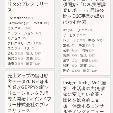
リタのプレスリリー
供開始/「D2C実態調
ス
査レポート」同時公
開～D2C事業の成功
Constellation
(13)
はわずか32
Growwwing
Portal
(2)
(130)
カスタマー
(262)
32
クニエ
(146)
(29)
コラボレーション
(146)
サービス
(20137)
サクセス
(85)
レポート
中心
(1353)
(209)
プレスリリース
(19523)
主義
事業
(37)
(3615)
ユニ
リタ
(91)
(52)
公開
同時
(4616)
(244)
会社
実現
(9322)
(3517)
実態
実現
(907)
(3517)
株式
業務
(8960)
(3301)
成功
提供
(1301)
(16563)
発表
顧客
(8587)
(1234)
診断
調査
(690)
(5801)
開始
顧客
(22402)
(1234)
売上アップの鍵は顧
客データ?LINE!森永
Insight Tech、VoC(顧
乳業がGEPPYの新ソ
客・生活者の声)を価
リューションを先行
値に変えたい企業・
導入開始 | マインドフ
団体を総合的に支
リー株式会社のプレ
援・伴走するコンサ
スリリース
ルティングメニュー