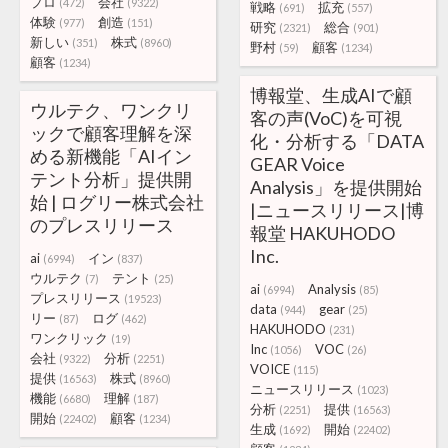
プロ
会社
(472)
(9322)
戦略
拡充
(691)
(557)
体験
創造
(977)
(151)
研究
総合
(2321)
(901)
新しい
株式
(351)
(8960)
野村
顧客
(59)
(1234)
顧客
(1234)
博報堂、生成AIで顧
ウルテク、ワンクリ
客の声(VoC)を可視
ックで顧客理解を深
化・分析する「DATA
める新機能「AIイン
GEAR Voice
テント分析」提供開
Analysis」を提供開始
始 | ログリー株式会社
|ニュースリリース|博
のプレスリリース
報堂 HAKUHODO
Inc.
ai
イン
(6994)
(837)
ウルテク
テント
(7)
(25)
ai
Analysis
(6994)
(85)
プレスリリース
(19523)
data
gear
(944)
(25)
リー
ログ
(87)
(462)
HAKUHODO
(231)
ワンクリック
(19)
Inc
VOC
(1056)
(26)
会社
分析
(9322)
(2251)
VOICE
(115)
提供
株式
(16563)
(8960)
ニュースリリース
(1023)
機能
理解
(6680)
(187)
分析
提供
(2251)
(16563)
開始
顧客
(22402)
(1234)
生成
開始
(1692)
(22402)