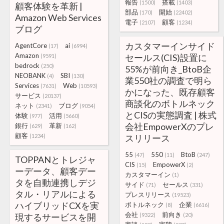
報告
搭載
(1500)
(1403)
顧客体験を革新 |
部品
開始
(170)
(22402)
Amazon Web Services
電子
顧客
(2107)
(1234)
ブログ
カスタマーインサイド
AgentCore
ai
(17)
(6994)
Amazon
セールス(CIS)設置に
(9591)
bedrock
(250)
55%が前向き_BtoB企
NEOBANK
SBI
(4)
(130)
業550社の調査で明ら
Services
Web
(7631)
(10593)
かになった、既存顧客
サービス
(20137)
商談化のボトルネック
ネット
ブログ
(2341)
(9054)
とCISの実態調査 | 株式
体験
活用
(977)
(5660)
会社EmpowerXのプレ
銀行
革新
(629)
(162)
顧客
(1234)
スリリース
55
550
BtoB
(47)
(11)
(247)
TOPPANとトレジャ
CIS
EmpowerX
(15)
(2)
ーデータ、顧客デー
カスタマーイン
(1)
タを自動連携しデジ
サイド
セールス
(71)
(331)
タル・リアルによる
プレスリリース
(19523)
ハイブリッドCXを実
ボトルネック
企業
(8)
(6616)
会社
前向き
現するサービスを開
(9322)
(20)