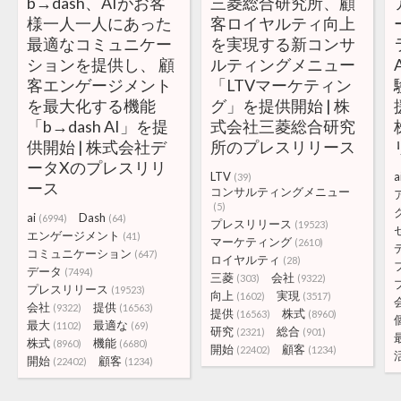
b→dash、AIがお客
三菱総合研究所、顧
様一人一人にあった
客ロイヤルティ向上
最適なコミュニケー
を実現する新コンサ
ションを提供し、 顧
ルティングメニュー
客エンゲージメント
「LTVマーケティン
を最大化する機能
グ」を提供開始 | 株
「b→dash AI」を提
式会社三菱総合研究
供開始 | 株式会社デ
所のプレスリリース
ータXのプレスリリ
LTV
a
(39)
ース
コンサルティングメニュー
(5)
ai
Dash
(6994)
(64)
プレスリリース
(19523)
エンゲージメント
(41)
マーケティング
(2610)
コミュニケーション
(647)
ロイヤルティ
(28)
データ
(7494)
三菱
会社
(303)
(9322)
プレスリリース
(19523)
向上
実現
(1602)
(3517)
会社
提供
(9322)
(16563)
提供
株式
(16563)
(8960)
最大
最適な
(1102)
(69)
研究
総合
(2321)
(901)
株式
機能
(8960)
(6680)
開始
顧客
(22402)
(1234)
開始
顧客
(22402)
(1234)