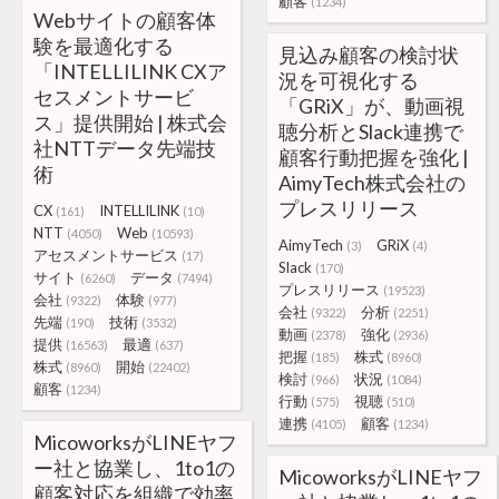
顧客
(1234)
Webサイトの顧客体
験を最適化する
見込み顧客の検討状
「INTELLILINK CXア
況を可視化する
セスメントサービ
「GRiX」が、動画視
ス」提供開始 | 株式会
聴分析とSlack連携で
社NTTデータ先端技
顧客行動把握を強化 |
術
AimyTech株式会社の
プレスリリース
CX
INTELLILINK
(161)
(10)
NTT
Web
(4050)
(10593)
AimyTech
GRiX
(3)
(4)
アセスメントサービス
(17)
Slack
(170)
サイト
データ
(6260)
(7494)
プレスリリース
(19523)
会社
体験
(9322)
(977)
会社
分析
(9322)
(2251)
先端
技術
(190)
(3532)
動画
強化
(2378)
(2936)
提供
最適
(16563)
(637)
把握
株式
(185)
(8960)
株式
開始
(8960)
(22402)
検討
状況
(966)
(1084)
顧客
(1234)
行動
視聴
(575)
(510)
連携
顧客
(4105)
(1234)
MicoworksがLINEヤフ
ー社と協業し、1to1の
MicoworksがLINEヤフ
顧客対応を組織で効率