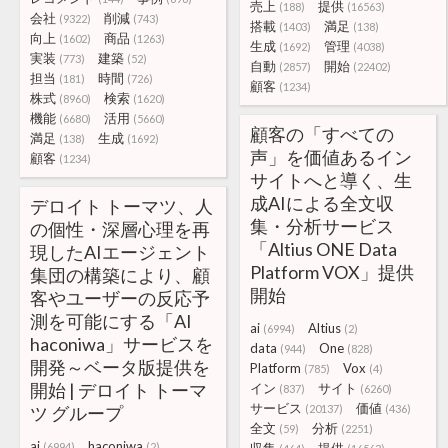
売上
提供
(188)
(16563)
会社
削減
(9322)
(743)
搭載
満足
(1403)
(138)
向上
商品
(1602)
(1263)
生成
管理
(1692)
(4038)
実装
建築
(773)
(52)
自動
開始
(2857)
(22402)
担当
時間
(181)
(726)
顧客
(1234)
株式
検索
(8960)
(1620)
機能
活用
(6680)
(5660)
顧客の「すべての
満足
生成
(138)
(1692)
声」を価値あるイン
顧客
(1234)
サイトへと導く、生
成AIによる全文収
デロイト トーマツ、人
集・分析サービス
の個性・深層心理を再
「Altius ONE Data
現したAIエージェント
Platform VOX」提供
集団の構築により、顧
開始
客やユーザーの反応予
測を可能にする「AI
ai
Altius
(6994)
(2)
haconiwa」サービスを
data
One
(944)
(828)
開発～ベータ版提供を
Platform
Vox
(785)
(4)
開始 | デロイト トーマ
イン
サイト
(837)
(6260)
サービス
価値
ツ グループ
(20137)
(436)
全文
分析
(59)
(2251)
ai
haconiwa
(6994)
(2)