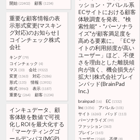
開始
顧客
(22402)
(1234)
ッション・アパレル系
ECサイトにおける顧客
重要な顧客情報の表
体験調査を発表、“検
示形式変更(マスキン
索性能“・”パーソナラ
グ対応)のお知らせ |
イズ”が顧客満足度を
コインチェック株式
高める要素に。「ECサ
会社
イトの利用頻度が高い
ユーザー」ほど、不便
キング
(79)
さを理由とした離脱傾
コインチェック
(4)
向が強く、機会損失が
マス
会社
(33)
(9322)
拡大! |株式会社ブレイ
変更
対応
(1363)
(5286)
形式
情報
(135)
(13931)
ンパッド(BrainPad
株式
表示
(8960)
(1187)
Inc.)
重要な
顧客
(264)
(1234)
brainpad
EC
(16)
(1532)
Inc
アパレル
(1056)
(101)
インキュデータ、顧
サイト
パッド
(6260)
(113)
客体験を数値で可視
パーソナライズ
(99)
化しROIを最大化する
ファッション
(363)
「マーケティングゴ
ブレイン
(165)
ールデンパス(MGP)
ユーザー
不便
(2248)
(8)