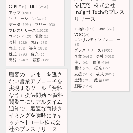
を拡充 | 株式会社
GEPPY
LINE
(1)
(2590)
Insight Techのプレス
アップ
(1361)
リリース
ソリューション
(3740)
データ
フリー
(7494)
(408)
Insight
tech
(144)
(793)
プレスリリース
(19523)
VOC
(26)
マインド
乳業
(27)
(11)
コンサルティングメニュー
会社
先行
(9322)
(196)
(5)
売上
導入
(188)
(3683)
プレスリリース
(19523)
株式
森永
(8960)
(16)
企業
会社
(6616)
(9322)
開始
顧客
(22402)
(1234)
伴走
価値
(61)
(436)
団体
拡充
(422)
(557)
顧客の「いま」を逃さ
支援
株式
(5137)
(8960)
生活
総合
ない営業アプローチを
(705)
(901)
顧客
(1234)
実現するツール「資料
なう」提供開始 〜資料
閲覧中にリアルタイム
通知で、最適な商談タ
イミングを瞬時にキャ
ッチ〜 | コーレ株式会
社のプレスリリース