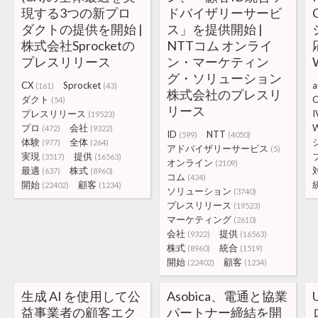
現する3つの新プロ
ドバイザリーサービ
ダクトの提供を開始 |
ス」を提供開始 |
株式会社Sprocketの
NTTコム オンライ
プレスリリース
ン・マーケティン
グ・ソリューション
CX
Sprocket
a
(161)
(43)
株式会社のプレスリ
ダクト
C
(54)
リース
プレスリリース
I
(19523)
プロ
会社
(472)
(9322)
ID
NTT
(599)
(4050)
体験
全体
(977)
(264)
アドバイザリーサービス
(5)
実現
提供
(3517)
(16563)
オンライン
(2109)
最適
株式
(637)
(8960)
コム
(424)
開始
顧客
(22402)
(1234)
ソリューション
(3740)
プレスリリース
(19523)
マーケティング
(2610)
会社
提供
(9322)
(16563)
株式
統合
(8960)
(1519)
開始
顧客
(22402)
(1234)
生成 AI を使用して公
Asobica、電通と協業
益事業者の顧客エク
パートナー締結を開