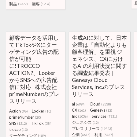
製品
顧客
(2377)
(1234)
顧客データを活用し
生成AIに対して、日本
てTikTokやXにター
企業は「自動化よりも
ゲティング広告の配
顧客理解」を重視 ジ
信が可能
ェネシス、CXにおけ
に!TROCCO
るAIの利用状況に関す
ACTION?、Looker
る調査結果発表 |
からSNSへの広告配
Genesys Cloud
信に対応 | 株式会社
Services, Inc.のプレス
primeNumberのプレ
リリース
スリリース
ai
Cloud
(6994)
(2338)
CX
Genesys
(161)
(12)
Action
Looker
(96)
(10)
Inc
Services
(1056)
(7631)
primeNumber
(20)
ジェネシス
(12)
SNS
TikTok
(1212)
(384)
プレスリリース
(19523)
trocco
(10)
企業
利用
(6616)
(5467)
ターゲティング
(189)