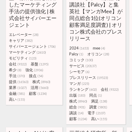
したマーケティング
講談社【Palcy】と集
手法の提供強化 | 株
英社【マンガMee】が
式会社サイバーエー
同点総合1位(オリコン
ジェント
顧客満足度調査) | オリ
コン株式会社のプレス
エレベーター
(28)
リリース
キャリア
(382)
サイバーエージェント
(706)
2024
mee
(1653)
(4)
マーケティング
(2610)
Palcy
オリコン
(1)
(28)
モビリティ
(123)
コミック
(100)
会社
基盤
(9322)
(1295)
サービス
(20137)
希少
強化
(8)
(2936)
シーモア
(6)
手法
接点
(370)
(54)
プレスリリース
(19523)
提供
株式
(16563)
(8960)
マンガ
(225)
業界
活用
(1027)
(5660)
ランキング
会社
(602)
(9322)
金融
顧客
(581)
(1234)
出版
同点
(183)
(1)
高い
(155)
株式
満足
(8960)
(138)
総合
調査
(901)
(5801)
講談
電子
(14)
(2107)
顧客
高い
(1234)
(155)