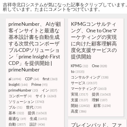
吉祥寺北口システムが気になった記事をクリップしています
析しています。たまにコメントをつけています。
primeNumber、 AIが顧
KPMGコンサルティ
客インサイトと最適な
ング、One to Oneマ
基本設計書を自動生成
ーケティングの実現
する次世代コンポーザ
に向けた顧客理解高
ブルCDPソリューショ
度化支援サービスの
ン「prime Insight-First
提供開始
CDP」を提供開始 |
KPMG
One
(32)
(828)
primeNumber
to
(3535)
コンサルティング
(538)
ai
CDP
first
(6994)
(64)
(360)
サービス
(20137)
Insight
Prime
(144)
(95)
マーケティング
(2610)
primeNumber
イン
(20)
(837)
実現
提供
(3517)
(16563)
コンポーザ
サイト
(4)
(6260)
支援
理解
(5137)
(187)
ソリューション
(3740)
開始
顧客
(22402)
(1234)
ブル
世代
(51)
(729)
高度
(386)
基本
提供
(322)
(16563)
最適な
生成
(69)
(1692)
ブレインパッド、ファ
自動
設計
(2857)
(406)