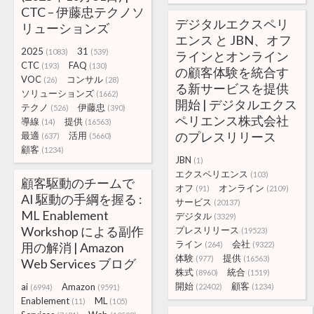
CTC – 伊藤忠テクノソ
デジタルエクスペリ
リューションズ
エンス と JBN、オフ
2025
31
(1083)
(539)
ラインとオンライン
CTC
FAQ
(193)
(130)
の顧客体験を統合す
VOC
コンサル
(26)
(28)
る新サービスを提供
ソリューションズ
(1662)
開始 | デジタルエクス
テクノ
伊藤忠
(526)
(390)
ペリエンス株式会社
導線
提供
(14)
(16563)
のプレスリリース
最適
活用
(637)
(5660)
顧客
(1234)
JBN
(1)
エクスペリエンス
(103)
顧客駆動のチームで
オフ
オンライン
(91)
(2109)
AI 駆動の手綱を握る :
サービス
(20137)
ML Enablement
デジタル
(3329)
Workshop による副作
プレスリリース
(19523)
ライン
会社
用の解消 | Amazon
(264)
(9322)
体験
提供
(977)
(16563)
Web Services ブログ
株式
統合
(8960)
(1519)
開始
顧客
ai
Amazon
(22402)
(1234)
(6994)
(9591)
Enablement
ML
(11)
(105)