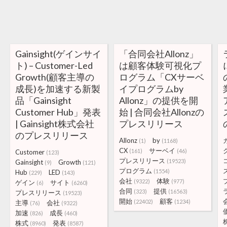
Gainsight(ゲインサイ
「合同会社Allonz」
ト) – Customer-Led
は顧客体験可視化プ
Growth(顧客主導の
ログラム「CXサーベ
成長)を加速する新製
イプログラムby
品「Gainsight
Allonz」の提供を開
Customer Hub」発表
始 | 合同会社Allonzの
| Gainsight株式会社
プレスリリース
のプレスリリース
Allonz
by
(1)
(1168)
CX
サーベイ
(161)
(46)
Customer
(123)
プレスリリース
(19523)
Gainsight
Growth
(9)
(121)
プログラム
(1554)
Hub
LED
(229)
(143)
会社
体験
(9322)
(977)
ゲイン
サイト
(6)
(6260)
合同
提供
(323)
(16563)
プレスリリース
(19523)
開始
顧客
(22402)
(1234)
主導
会社
(76)
(9322)
加速
成長
(826)
(460)
株式
発表
(8960)
(8587)