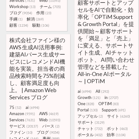
Services
Web
(7631)
(10593)
顧客サポートとアップ
Workshop
チーム
(13)
(705)
セルをAIで自動化・効
ブログ
作用
(9054)
(23)
率化「OPTiM Support
手綱
解消
(1)
(269)
& Growth Portal」を提
顧客
駆動
(1234)
(106)
供開始～顧客サポート
を「満足」と「売上」
株式会社ファイン様の
に変える、サポートサ
AWS 生成AI活用事例:
イト生成、AIチャット
建築AIパース生成サー
ボット、 AI問い合わせ
ビスにレコメンドAI機
管理などを搭載した
能を実装。担当者の商
All-in-One AIポータル
品検索時間を75%削減
～ | OPTiM
し、顧客満足度も向
上。 | Amazon Web
ai
All
(6994)
(292)
Services ブログ
Growth
in
(121)
(2707)
One
OPTiM
(828)
(83)
75
ai
(52)
(6994)
Portal
Support
(130)
(691)
Amazon
AWS
(9591)
(4619)
アップセル
サイト
(2)
(6260)
Services
Web
(7631)
(10593)
サポート
(3129)
サービス
パース
(20137)
(2)
チャット
ボット
(732)
(463)
ファイン
ブログ
(10)
(9054)
ポータル
効率
(402)
(1104)
レコメンド
事例
(144)
(898)