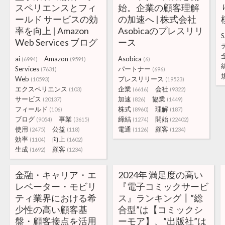
スペリエンスとフィ
始。企業の顧客理解
ールド サービスの効
の加速へ | 株式会社
率を向上 | Amazon
Asobicaのプレスリリ
S
Web Services ブログ
ース
ai
Amazon
Asobica
(6994)
(9591)
(6)
Services
パートナー
(7631)
(696)
Web
プレスリリース
(10593)
(19523)
エクスペリエンス
企業
会社
(103)
(6616)
(9322)
サービス
加速
協業
(20137)
(826)
(1449)
フィールド
株式
理解
(106)
(8960)
(187)
ブログ
事業
締結
開始
(9054)
(3615)
(1274)
(22402)
使用
公益
電通
顧客
(2475)
(118)
(1126)
(1234)
効率
向上
(1104)
(1602)
生成
顧客
(1692)
(1234)
金融・キャリア・エ
2024年 満足度の高い
レベーター・モビリ
『電子コミックサービ
ティ業界における希
ス』ランキング┃”総
少性の高い顧客基
合型”は【コミックシ
盤・顧客接点を活用
ーモア】、”出版社”は