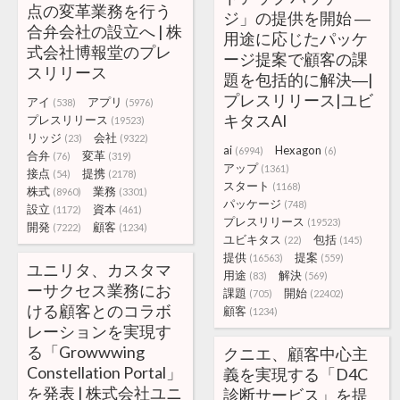
点の変革業務を行う
ジ」の提供を開始 ―
合弁会社の設立へ | 株
用途に応じたパッケ
式会社博報堂のプレ
ージ提案で顧客の課
スリリース
題を包括的に解決―|
プレスリリース|ユビ
アイ
アプリ
(538)
(5976)
キタスAI
プレスリリース
(19523)
リッジ
会社
(23)
(9322)
ai
Hexagon
(6994)
(6)
合弁
変革
(76)
(319)
アップ
(1361)
接点
提携
(54)
(2178)
スタート
(1168)
株式
業務
(8960)
(3301)
パッケージ
(748)
設立
資本
(1172)
(461)
プレスリリース
(19523)
開発
顧客
(7222)
(1234)
ユビキタス
包括
(22)
(145)
提供
提案
(16563)
(559)
ユニリタ、カスタマ
用途
解決
(83)
(569)
ーサクセス業務にお
課題
開始
(705)
(22402)
ける顧客とのコラボ
顧客
(1234)
レーションを実現す
る「Growwwing
クニエ、顧客中心主
Constellation Portal」
義を実現する「D4C
を発表 | 株式会社ユニ
診断サービス」を提