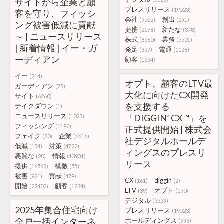
サイトから企業と顧
プレスリリース
(19523)
客を守り、フィッシ
会社
創出
(9322)
(291)
ング被害低減に貢献
提携
新たな
(2178)
(378)
～ | ニュースリリース
株式
業務
(8960)
(3301)
| 新着情報 | イー・ガ
発足
電通
(337)
(1126)
ーディアン
顧客
(1234)
イー
(214)
オプト、顧客のLTV最
ガーディアン
(78)
大化に向けたCX開発
サイト
(6260)
を支援する
テイクダウン
(1)
ニュースリリース
「DIGGIN’ CX™」を
(1023)
フィッシング
(1192)
正式提供開始 | 株式会
フェイク
企業
(80)
(6616)
社デジタルホールデ
低減
対策
(134)
(4722)
ィングスのプレスリ
悪質な
情報
(20)
(13931)
リース
提供
模倣
(16563)
(55)
被害
貢献
(921)
(479)
CX
diggin
(161)
(2)
開始
顧客
(22402)
(1234)
LTV
オプト
(39)
(190)
デジタル
(3329)
2025年集合住宅向け
プレスリリース
(19523)
全戸一括インターネ
ホールディングス
(996)