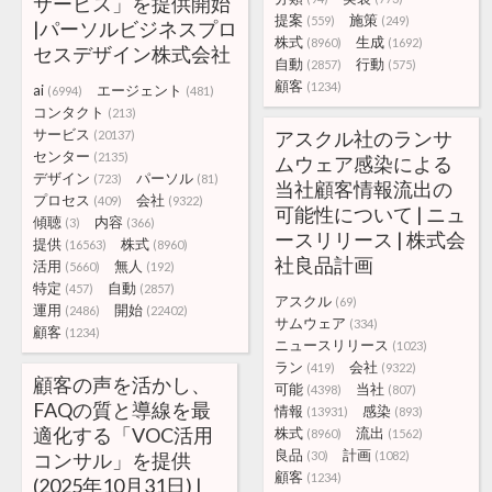
サービス」を提供開始
提案
施策
(559)
(249)
|パーソルビジネスプロ
株式
生成
(8960)
(1692)
セスデザイン株式会社
自動
行動
(2857)
(575)
顧客
(1234)
ai
エージェント
(6994)
(481)
コンタクト
(213)
サービス
アスクル社のランサ
(20137)
センター
(2135)
ムウェア感染による
デザイン
パーソル
(723)
(81)
当社顧客情報流出の
プロセス
会社
(409)
(9322)
可能性について | ニュ
傾聴
内容
(3)
(366)
ースリリース | 株式会
提供
株式
(16563)
(8960)
社良品計画
活用
無人
(5660)
(192)
特定
自動
(457)
(2857)
アスクル
(69)
運用
開始
(2486)
(22402)
サムウェア
(334)
顧客
(1234)
ニュースリリース
(1023)
ラン
会社
(419)
(9322)
顧客の声を活かし、
可能
当社
(4398)
(807)
FAQの質と導線を最
情報
感染
(13931)
(893)
適化する「VOC活用
株式
流出
(8960)
(1562)
良品
計画
コンサル」を提供
(30)
(1082)
顧客
(1234)
(2025年10月31日) |