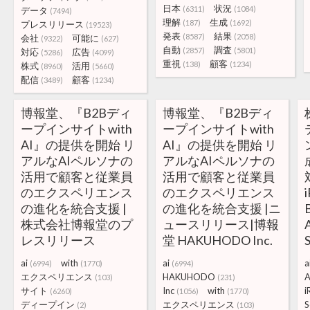
日本
状況
(6311)
(1084)
データ
(7494)
理解
生成
(187)
(1692)
プレスリリース
(19523)
発表
結果
(8587)
(2058)
会社
可能に
(9322)
(627)
自動
調査
(2857)
(5801)
対応
広告
(5286)
(4099)
重視
顧客
(138)
(1234)
株式
活用
(8960)
(5660)
配信
顧客
(3489)
(1234)
博報堂、『B2Bディ
博報堂、『B2Bディ
ープインサイトwith
ープインサイトwith
AI』の提供を開始 リ
AI』の提供を開始 リ
アルなAIペルソナの
アルなAIペルソナの
活用で顧客と従業員
活用で顧客と従業員
のエクスペリエンス
のエクスペリエンス
の進化を統合支援 |
の進化を統合支援 |ニ
株式会社博報堂のプ
ュースリリース|博報
レスリリース
堂 HAKUHODO Inc.
ai
with
ai
a
(6994)
(1770)
(6994)
エクスペリエンス
HAKUHODO
(103)
(231)
サイト
Inc
with
i
(6260)
(1056)
(1770)
ディープイン
エクスペリエンス
S
(2)
(103)