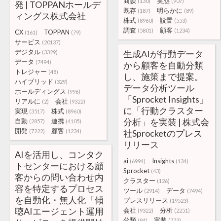
商談
実態
(130)
(907)
発 | TOPPANホールデ
既存
明らかに
(187)
(89)
ィングス株式会社
株式
設置
(8960)
(553)
調査
顧客
(5801)
(1234)
CX
TOPPAN
(161)
(79)
サービス
(20137)
デジタル
生成AIが行動データ
(3329)
データ
(7494)
から顧客を自動分類
トレジャー
(48)
し、施策まで提案。
ハイブリッド
(329)
データ分析ツール
ホールディングス
(996)
「Sprocket Insights」
リアルに
会社
(2)
(9322)
に「行動クラスター
実現
株式
(3517)
(8960)
分析」を実装 | 株式会
自動
連携
(2857)
(4105)
開発
顧客
(7222)
(1234)
社Sprocketのプレス
リリース
AIを活用し、コンタク
ai
Insights
(6994)
(134)
トセンターにおける顧
Sprocket
(43)
客からの問い合わせ内
クラスター
(126)
容を特定するプロセス
ツール
データ
(2914)
(7494)
を自動化・無人化「傾
プレスリリース
(19523)
聴AIエージェント運用
会社
分析
(9322)
(2251)
分類
実装
(94)
(773)