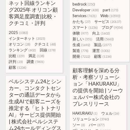
ネット回線ランキン
bedrock
(250)
グ2025年 オリコン顧
Developer
part
(438)
(173)
客満足度調査|比較・
Services
Web
(7631)
(10593)
かたち
サービス
クチコミ・評判
(27)
(20137)
スマート
ブログ
(1236)
(9054)
2025
(1083)
体験
向上
(977)
(1602)
インターネット
(2023)
新しい
活用
(351)
(5660)
オリコン
クチコミ
(28)
(48)
生成
製品
(1692)
(2377)
ランキング
回線
(602)
(278)
製造
運営
(778)
(1001)
比較
満足
(229)
(138)
開発
顧客
(7222)
(1234)
評判
調査
(23)
(5801)
顧客
(1234)
顧客理解を深める分
析・考察ソリューシ
ベルシステム24とシン
ョン「HAKURAKU」
カー、コンタクトセン
の提供を開始 | ソーウ
ターの通話データから
ェルバー株式会社の
生成AIで顧客ニーズを
プレスリリース
推定する「ヒトトナリ
HAKURAKU
ウェル
AI」サービス提供開始
(1)
(26)
ソリューション
(3740)
| 株式会社ベルシステ
ソー
バー
(8)
(877)
ム24ホールディングス