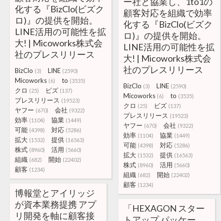
ー社と協業し、1to1の
化する『BizClo(ビズク
顧客対応を組織で効率
ロ)』の提供を開始。
化する『BizClo(ビズク
LINE活用の可能性を拡
ロ)』の提供を開始。
大! | Micoworks株式会
LINE活用の可能性を拡
社のプレスリリース
大! | Micoworks株式会
社のプレスリリース
BizClo
LINE
(3)
(2590)
Micoworks
to
(6)
(3535)
BizClo
LINE
(3)
(2590)
クロ
ビズ
(25)
(137)
Micoworks
to
(6)
(3535)
プレスリリース
(19523)
クロ
ビズ
(25)
(137)
ヤフー
会社
(670)
(9322)
プレスリリース
(19523)
効率
協業
(1104)
(1449)
ヤフー
会社
(670)
(9322)
可能
対応
(4398)
(5286)
効率
協業
(1104)
(1449)
拡大
提供
(1532)
(16563)
可能
対応
(4398)
(5286)
株式
活用
(8960)
(5660)
拡大
提供
(1532)
(16563)
組織
開始
(682)
(22402)
株式
活用
(8960)
(5660)
顧客
(1234)
組織
開始
(682)
(22402)
顧客
(1234)
博報堂とアイリッジ
が資本業務提携 アプ
「HEXAGON スター
リ開発を軸に顧客接
トアップ パッケー