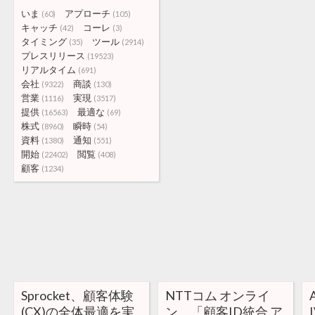
いま
アプローチ
(60)
(105)
キャッチ
コーレ
(42)
(3)
タイミング
ツール
(35)
(2914)
プレスリリース
(19523)
リアルタイム
(691)
会社
商談
(9322)
(130)
営業
実現
(1116)
(3517)
提供
最適な
(16563)
(69)
株式
瞬時
(8960)
(54)
資料
通知
(1380)
(551)
開始
閲覧
(22402)
(408)
顧客
(1234)
Sprocket、顧客体験
NTTコム オンライ
(CX)の全体最適を実
ン、「顧客ID統合 ア