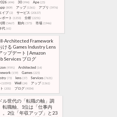
2026
30
Ape
(494)
(994)
(25)
App
アップ
アプリ
(809)
(1361)
(5976)
エイプ
サービス
(2)
(20137)
レポート
分析
(1353)
(2251)
利用
動向
市場
(5467)
(575)
(1946)
年代
(61)
ll-Architected Framework
ける Games Industry Lens
ップデート | Amazon
b Services ブログ
zon
Architected
(9591)
(14)
mework
Games
(159)
(225)
stry
lens
Services
(73)
(37)
(7631)
b
Well
アップ
(10593)
(24)
(1361)
ト
ブログ
(201)
(9054)
ドル世代の「転職の軸」調
。転職軸、1位は「仕事内
」。2位「年収アップ」と23