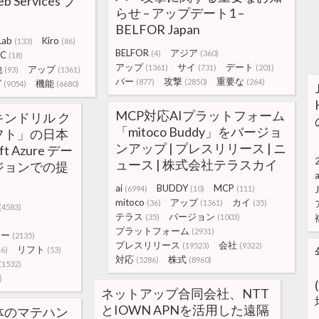
b Services ブ
らせ – アップデート1 –
BELFOR Japan
Lab
Kiro
(133)
(86)
BELFOR
アジア
(4)
(360)
EC
(18)
アップ
サイ
デート
(1361)
(731)
(201)
他
アップ
(93)
(1361)
バー
攻撃
重要な
(877)
(2850)
(264)
グ
機能
(9054)
(6680)
MCP対応AIプラットフォーム
ンドリル ク
「mitoco Buddy」をバージョ
フト」の日本
ンアップ | プレスリリース | ニ
t Azure デー
ュース | 株式会社テラスカイ
ジョンでの提
ai
BUDDY
MCP
(6994)
(10)
(111)
mitoco
アップ
カイ
(36)
(1361)
(35)
(4583)
テラス
バージョン
(35)
(1003)
プラットフォーム
(2931)
ター
(2135)
プレスリリース
会社
(19523)
(9322)
リフト
46)
(53)
対応
株式
(5286)
(8960)
(1532)
)
ネットアップ合同会社、NTT
とIOWN APNを活用した遠隔
体のマテハン