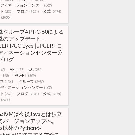
ディネーションセンター
(107)
ト
ブログ
公式
(201)
(9054)
(3474)
(2850)
撃グループAPT-C-60による
撃のアップデート –
CERT/CC Eyes | JPCERTコ
ディネーションセンター公
ブログ
APT
CC
165)
(78)
(284)
s
JPCERT
(198)
(309)
プ
グループ
(1361)
(2980)
ディネーションセンター
(107)
ト
ブログ
公式
(201)
(9054)
(3474)
(2850)
aalVMは今後Javaとは独立
てバージョンアップへ。
va以外のPythonや
vaScriptに注力する方針を