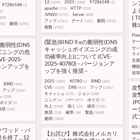
12
2025
97286548
ン
(1454)
(1083)
(2)
97286548
(2)
apache
HTTP
(573)
(359)
よ
9)
JVNVU
Server
(2727)
(803)
|
803)
アップ
デート
脆弱
(1361)
(201)
(3390)
脆弱
株
201)
(3390)
複数
(2781)
Plat
(緊急)BIND 9.xの脆弱性(DNS
サー
xの脆弱性(DNS
セン
キャッシュポイズニングの成
ズニングの危
ライ
功確率向上)について (CVE-
E-2025-
支援
2025-40780) – バージョンア
ージョンアップを
機能
ップを強く推奨 –
追加
2025
40780
BIND
(1083)
(1)
(241)
BIND
(241)
攻
CVE-
DNS
アップ
(1655)
(411)
(1361)
アップ
(1361)
キャッシュ
ジョン
攻
(173)
(228)
ン
(228)
ニング
バー
ポイズ
(6)
(877)
(3)
JP
ポイズ
(3)
向上
強く
成功
(1602)
(23)
(1301)
ー
推奨
(218)
推奨
確率
緊急
(218)
(34)
(1069)
式
脆弱
(3390)
60
(
『スクワッド・バ
【お詫び】株式会社メルカリ
eye
を終了…12
アッ