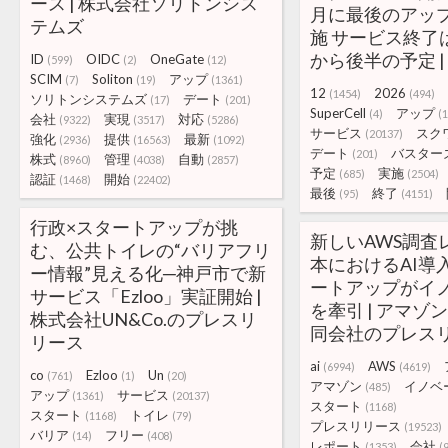
ース | 株式会社ソリトンシス
月に最後のアッ
テムズ
施 サービス終了は
から後半の予定 | g
ID
OIDC
OneGate
(599)
(2)
(12)
SCIM
Soliton
アップ
(7)
(19)
(1361)
12
2026
(1454)
(494)
ソリトンシステムズ
デート
(17)
(201)
SuperCell
アップ
(4)
(
会社
実現
対応
(9322)
(3517)
(5286)
サービス
スク
(20137)
強化
提供
最新
(2936)
(16563)
(1092)
デート
バスター
(201)
株式
管理
自動
(8960)
(4038)
(2857)
予定
実施
(685)
(2504)
認証
開始
(1468)
(22402)
最後
終了
(95)
(4151)
行政×スタートアップが挑
新しいAWS調査
む、公共トイレの“バリアフリ
本におけるAI導
ー情報”見える化─神戸市で新
ートアップがイ
サービス「Ezloo」実証開始 |
を牽引 | アマゾ
株式会社UN&Co.のプレスリ
同会社のプレス
リース
ai
AWS
(6994)
(4619)
co
Ezloo
Un
(761)
(1)
(20)
アマゾン
イノベ
(485)
アップ
サービス
(1361)
(20137)
スタート
(1168)
スタート
トイレ
(1168)
(79)
プレスリリース
(19523)
バリア
フリー
(14)
(408)
レポート
会社
(1353)
(