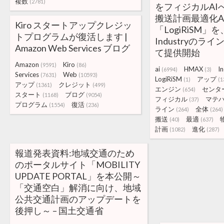
複数
(2781)
をフィジカルAI
搬送計画最適化A
Kiro スタートアップクレジッ
「LogiRiSM」
トプログラムが復活します |
Industryのラ
Amazon Web Services ブログ
て提供開始
Amazon
Kiro
(9591)
(86)
ai
HMAX
I
(6994)
(3)
Services
Web
(7631)
(10593)
LogiRiSM
アップ
(1)
(1
アップ
クレジット
(1361)
(499)
エンジン
センタ
(654)
スタート
ブログ
(1168)
(9054)
フィジカル
マテ
(37)
プログラム
復活
(1554)
(236)
ライン
全体
(264)
(264)
搬送
最適
(40)
(637)
計画
進化
(1082)
(287)
報道発表資料:地域交通のため
のポータルサイト「MOBILITY
UPDATE PORTAL」を本公開～
「交通空白」解消に向け、地域
公共交通計画のアップデートを
後押し～ – 国土交通省