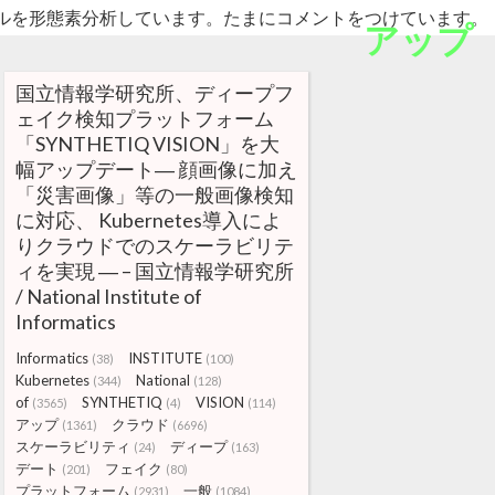
ルを形態素分析しています。たまにコメントをつけています。
アップ
国立情報学研究所、ディープフ
ェイク検知プラットフォーム
「SYNTHETIQ VISION」を大
幅アップデート― 顔画像に加え
「災害画像」等の一般画像検知
に対応、 Kubernetes導入によ
りクラウドでのスケーラビリテ
ィを実現 ― – 国立情報学研究所
/ National Institute of
Informatics
Informatics
INSTITUTE
(38)
(100)
Kubernetes
National
(344)
(128)
of
SYNTHETIQ
VISION
(3565)
(4)
(114)
アップ
クラウド
(1361)
(6696)
スケーラビリティ
ディープ
(24)
(163)
デート
フェイク
(201)
(80)
プラットフォーム
一般
(2931)
(1084)