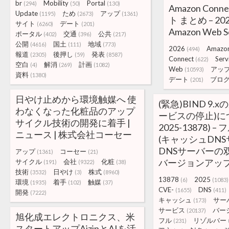
br
Mobility
Portal
(294)
(50)
(130)
Amazon Con
Update
ため
アップ
(1195)
(2673)
(1361)
ト まとめ – 20
サイト
デート
(6260)
(201)
Amazon Web 
ポータル
交通
公共
(402)
(396)
(217)
公開
国土
地域
(4616)
(111)
(773)
2026
Amazo
(494)
報道
後押し
発表
(2305)
(59)
(8587)
Connect
Serv
(622)
空白
解消
計画
(4)
(269)
(1082)
Web
アッ
(10593)
資料
(1380)
デート
ブロ
(201)
日やけ止めから環境触媒へ 使
(緊急)BIND 9.
わなくなった化粧品のアップ
ービスの停止)につ
サイクル技術の開発に着手 |
2025-13878)
ニュース | 株式会社コーセー
(キャッシュDNS
DNSサーバーの
アップ
コーセー
(1361)
(21)
バージョンアップ
サイクル
会社
化粧
(191)
(9322)
(38)
技術
日やけ
株式
(3532)
(3)
(8960)
13878
2025
(6)
(1083)
環境
着手
触媒
(1935)
(102)
(37)
CVE-
DNS
(1655)
(411)
開発
(7222)
キャッシュ
サー
(173)
サービス
バー
(20137)
旭化成エレクトロニクス、米
フル
リゾルバー
(231)
スタートアップAizipとAIを活