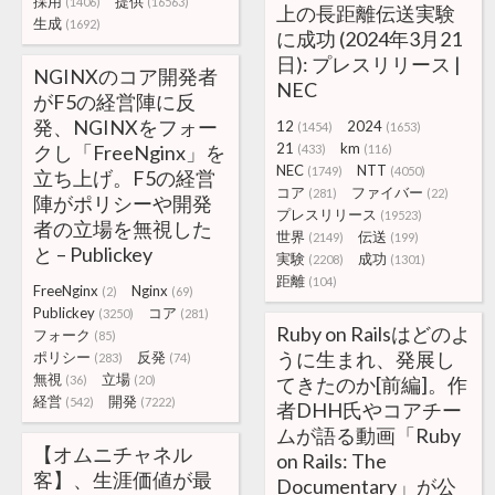
採用
提供
(1406)
(16563)
上の長距離伝送実験
生成
(1692)
に成功 (2024年3月21
日): プレスリリース |
NGINXのコア開発者
NEC
がF5の経営陣に反
発、NGINXをフォー
12
2024
(1454)
(1653)
21
km
クし「FreeNginx」を
(433)
(116)
NEC
NTT
(1749)
(4050)
立ち上げ。F5の経営
コア
ファイバー
(281)
(22)
陣がポリシーや開発
プレスリリース
(19523)
者の立場を無視した
世界
伝送
(2149)
(199)
と – Publickey
実験
成功
(2208)
(1301)
距離
(104)
FreeNginx
Nginx
(2)
(69)
Publickey
コア
(3250)
(281)
Ruby on Railsはどのよ
フォーク
(85)
うに生まれ、発展し
ポリシー
反発
(283)
(74)
無視
立場
(36)
(20)
てきたのか[前編]。作
経営
開発
(542)
(7222)
者DHH氏やコアチー
ムが語る動画「Ruby
【オムニチャネル
on Rails: The
客】、生涯価値が最
Documentary」が公