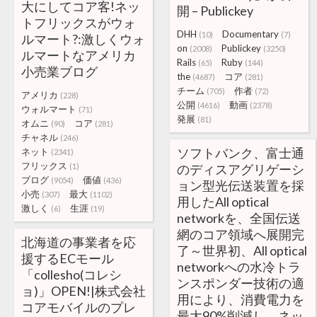
大にしてコア客!ネッ
開 – Publickey
トフリックスがウォ
DHH
Documentary
(10)
(7)
ルマート?:激しくウォ
on
Publickey
(2008)
(3250)
ルマートなアメリカ
Rails
Ruby
(65)
(144)
小売業ブログ
the
コア
(4687)
(281)
チーム
作者
(705)
(72)
アメリカ
(228)
公開
動画
(4616)
(2378)
ウォルマート
(71)
発展
(81)
オムニ
コア
(90)
(281)
チャネル
(246)
ソフトバンク、富士通
ネット
(2341)
フリックス
(1)
のディスアグリゲーシ
ブログ
価値
(9054)
(436)
ョン型光伝送装置を採
小売
最大
(307)
(1102)
用したAll optical
激しく
生涯
(6)
(19)
networkを、全国伝送
網のコア領域へ展開完
北海道の事業者を応
了～世界初、All optical
援するECモール
networkへの水冷トラ
「collesho(コレシ
ンスポンダー技術の適
ョ)」OPEN!|株式会社
用により、消費電力を
コアモバイルのプレ
最大90%削減し、ネッ