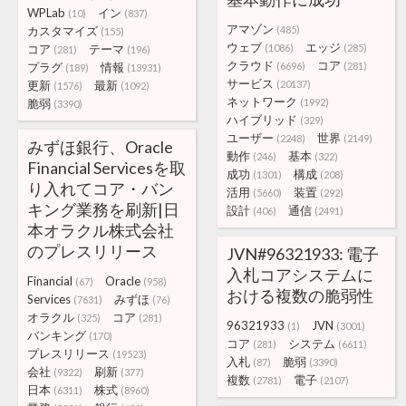
WPLab
イン
(10)
(837)
アマゾン
カスタマイズ
(485)
(155)
ウェブ
エッジ
コア
テーマ
(1086)
(285)
(281)
(196)
クラウド
コア
プラグ
情報
(6696)
(281)
(189)
(13931)
サービス
更新
最新
(20137)
(1576)
(1092)
ネットワーク
脆弱
(1992)
(3390)
ハイブリッド
(329)
ユーザー
世界
(2248)
(2149)
みずほ銀行、Oracle
動作
基本
(246)
(322)
Financial Servicesを取
成功
構成
(1301)
(208)
り入れてコア・バン
活用
装置
(5660)
(292)
キング業務を刷新|日
設計
通信
(406)
(2491)
本オラクル株式会社
のプレスリリース
JVN#96321933: 電子
入札コアシステムに
Financial
Oracle
(67)
(958)
おける複数の脆弱性
Services
みずほ
(7631)
(76)
オラクル
コア
(325)
(281)
96321933
JVN
(1)
(3001)
バンキング
(170)
コア
システム
(281)
(6611)
プレスリリース
(19523)
入札
脆弱
(87)
(3390)
会社
刷新
(9322)
(377)
複数
電子
(2781)
(2107)
日本
株式
(6311)
(8960)