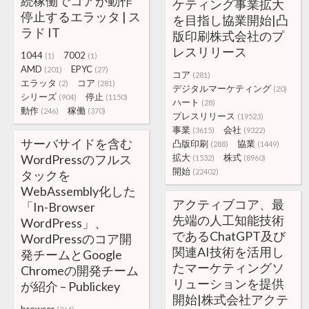
続稼働でコアが動作
ケティング事業拡大
停止するエラッタ | ス
を目指し協業開始|凸
ラド IT
版印刷株式会社のプ
レスリリース
1044
7002
(1)
(1)
AMD
EPYC
(201)
(27)
コア
(281)
エラッタ
コア
(2)
(281)
デジタルマーケティング
(20)
シリーズ
停止
(904)
(1150)
ハート
(28)
動作
稼働
(246)
(370)
プレスリリース
(19523)
事業
会社
(3615)
(9322)
サーバサイドを含む
凸版印刷
協業
(288)
(1449)
WordPressのフルス
拡大
株式
(1532)
(8960)
開始
(22402)
タックを
WebAssembly化した
アクティブコア、最
「In-Browser
先端の人工知能技術
WordPress」、
であるChatGPT及び
WordPressのコア開
関連AI技術を活用し
発チームとGoogle
たマーケティングソ
Chromeの開発チーム
リューションを提供
が紹介 – Publickey
開始|株式会社アクテ