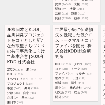
提供
支援
(16563)
(5137)
明確
機能
(69)
(6680)
活動
連携
(913)
(4105)
開始
顧客
(22402)
(1234)
JR東日本とKDDI、
世界最小級に伝送損
品川開発プロジェク
失を低減した低クロ
トをコアとした新た
ストークマルチコア
な分散型まちづくり
ファイバを開発 | 株
の共同事業化に向け
式会社KDDI総合研
て基本合意 | 2020年 |
究所
KDDI株式会社
KDDI
クロス
(1616)
(1006)
コア
トーク
(281)
(135)
2020
JR
(1858)
(492)
ファイバ
マルチ
(47)
(573)
KDDI
(1616)
世界
伝送
(2149)
(199)
まちづくり
コア
(17)
(281)
1
低減
損失
(134)
(116)
プロジェクト
(1276)
最小
株式会社
(76)
(19472)
事業
共同
(3615)
(2298)
研究所
総合
(756)
(901)
分散
合意
(289)
(585)
開発
(7222)
品川
基本
(29)
(322)
東日本
(484)