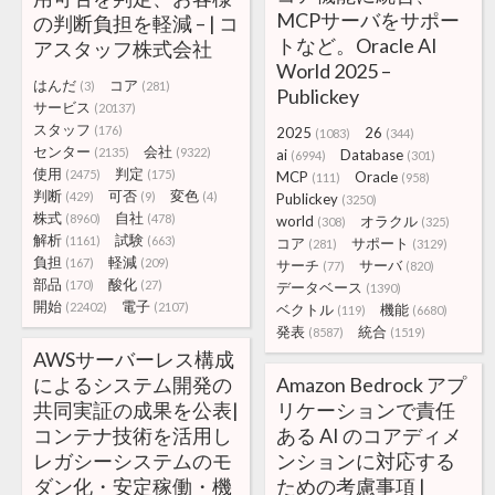
MCPサーバをサポー
の判断負担を軽減 – | コ
トなど。Oracle AI
アスタッフ株式会社
World 2025 –
はんだ
コア
(3)
(281)
Publickey
サービス
(20137)
スタッフ
(176)
2025
26
(1083)
(344)
センター
会社
(2135)
(9322)
ai
Database
(6994)
(301)
使用
判定
(2475)
(175)
MCP
Oracle
(111)
(958)
判断
可否
変色
(429)
(9)
(4)
Publickey
(3250)
株式
自社
(8960)
(478)
world
オラクル
(308)
(325)
解析
試験
(1161)
(663)
コア
サポート
(281)
(3129)
負担
軽減
(167)
(209)
サーチ
サーバ
(77)
(820)
部品
酸化
(170)
(27)
データベース
(1390)
開始
電子
(22402)
(2107)
ベクトル
機能
(119)
(6680)
発表
統合
(8587)
(1519)
AWSサーバーレス構成
によるシステム開発の
Amazon Bedrock アプ
共同実証の成果を公表|
リケーションで責任
コンテナ技術を活用し
ある AI のコアディメ
レガシーシステムのモ
ンションに対応する
ダン化・安定稼働・機
ための考慮事項 |