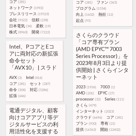
コア
(281)
コア
ファン
(281)
(365)
ネットワーク
(1992)
プログラム
(1554)
プレスリリース
(19523)
向上
熱狂
(1602)
(12)
会社
信頼
(9322)
(238)
起点
(95)
日本電気
柔軟
(34)
(19)
株式
開発
(8960)
(7222)
さくらのクラウド
「コア専有プラン
Intel、PコアとEコ
(AMD EPYC™ 7003
アに両対応の新拡張
Series Processor)」を
命令セット
2023年8月3日より提
「AVX10」 | スラド
供開始 | さくらインタ
ーネット
AVX
Intel
(3)
(416)
コア
セット
(281)
(287)
2023
7003
(1936)
(1)
命令
対応
(304)
(5286)
AMD
EPYC
(201)
(27)
拡張
(646)
processor
Series
(32)
(111)
さくら
(479)
電通デジタル、顧客
インターネット
(2023)
向けコアアプリ等デ
クラウド
コア
(6696)
(281)
ジタルサービスの利
プラン
専有
(930)
(21)
提供
開始
(16563)
(22402)
用活性化を支援する