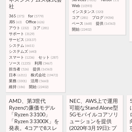
社
Web
(10593)
インスタンス
(320)
365
for
(375)
(5779)
コア
ブログ
(281)
(9054)
JBS
Office
(63)
(626)
ベース
提供
(668)
(16563)
アウト
コア
(232)
(281)
開始
(22402)
サポート
(3129)
サービス
(20137)
システム
(6611)
システムズ
(640)
スマート
セット
(1236)
(287)
ソース
利用
(1235)
(5467)
担当者
提供
(526)
(16563)
日本
株式会社
(6311)
(19472)
業務
活用
(3301)
(5660)
維持
開始
(186)
(22402)
AMD、第3世代
NEC、AWS上で運用
Ryzenの廉価モデル
可能なStand Alone型
「Ryzen 3 3100」
5Gモバイルコアソリ
「Ryzen 3 3300X」を
ューションを提供
発表。4コアで8スレ
(2020年3月19日): プ