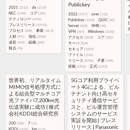
Publickey
2021
dx
(2113)
(1155)
NEC
コア
(1749)
(281)
2022
over
(1917)
(151)
テクノロジー
(4376)
Publickey
QUIC
(3250)
(43)
プレスリリース
(19523)
Server
SMB
(803)
(56)
プロセス
事業
(409)
(3615)
VPN
Windows
(287)
(3530)
人材
強化
(471)
(2936)
アクセス
コア
(3438)
(281)
成長
組織
(460)
(682)
サーバ
(820)
観点
(36)
セキュア
(1010)
ファイル
(1141)
リリース
不要
(8746)
(359)
搭載
正式
(1403)
(1292)
世界初、リアルタイム
5Gコア利用プライベ
MIMO信号処理方式に
ート4Gによる、ビル
よる結合型マルチコア
テナント向け高セキ
光ファイバ7,200km光
ュリティ通信サービ
伝送実験に成功 | 株式
スと、ビル運営管理
会社KDDI総合研究所
システムのサービス
実証を開始 | プレス
200
7
(209)
(23)
リリース | Panasonic
KDDI
km
(1616)
(116)