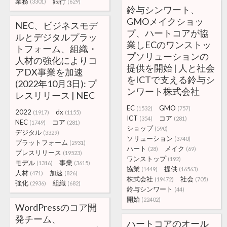
業務
銀行
(3301)
(629)
鈴与シンワート、
GMOメイクショッ
NEC、ビジネスモデ
プ、ハートコアが協
ルとデジタルプラッ
業しECのワンストッ
トフォーム、組織・
プソリューションの
人材の強化によりコ
提供を開始 | 人と社会
アDX事業を加速
をICTで支える鈴与シ
(2022年10月3日): プ
ンワート株式会社
レスリリース | NEC
EC
GMO
(1532)
(757)
2022
dx
(1917)
(1155)
ICT
コア
(354)
(281)
NEC
コア
(1749)
(281)
ショップ
(590)
デジタル
(3329)
ソリューション
(3740)
プラットフォーム
(2931)
ハート
メイク
(28)
(69)
プレスリリース
(19523)
ワンストップ
(192)
モデル
事業
(1316)
(3615)
協業
提供
(1449)
(16563)
人材
加速
(471)
(826)
株式会社
社会
(19472)
(705)
強化
組織
(2936)
(682)
鈴与シンワート
(44)
開始
(22402)
WordPressのコア開
発チーム、
ハートコアのオール