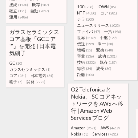
接続
既存
(1130)
(187)
100
IOWN
(706)
(85)
確立
自動
(121)
(2857)
NTT
コア
(4050)
(281)
運用
(2486)
テラ
(100)
ニュースリリース
(1023)
ガラスセラミックス
ファイバ
一括
(47)
(196)
世界
中継
コア基板「GCコア
(2149)
(129)
伝送
単一
(199)
(38)
™」を開発 | 日本電
増幅
変換
(15)
(248)
気硝子
容量
成功
(336)
(1301)
技術
既存
(3532)
(187)
GC
(10)
毎秒
波長
(34)
(30)
ガラスセラミックス
(1)
距離
(104)
コア
日本電気
(281)
(34)
硝子
開発
(5)
(7222)
O2 Telefonica と
Nokia、 5G コアネッ
トワークを AWS へ移
行 | Amazon Web
Services ブログ
Amazon
AWS
(9591)
(4619)
Nokia
Services
(63)
(7631)