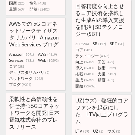
国産
性能
(225)
(458)
回答精度を向上させ
最適
開始
(637)
(22402)
るコア技術を搭載し
た生成AIの導入支援
AWS での 5G コアネ
を開始 | SBテクノロ
ットワークディザス
ジー (SBT)
タリカバリ | Amazon
Web Services ブログ
ai
SB
SBT
(6994)
(117)
(90)
コア
(281)
Amazon
AWS
(9591)
(4619)
テクノロジー
(4376)
Services
Web
(7631)
(10593)
向上
回答
(1602)
(492)
コア
(281)
導入
技術
(3683)
(3532)
ディザスタリカバリ
(9)
搭載
支援
(1403)
(5137)
ネットワーク
(1992)
生成
精度
(1692)
(435)
ブログ
(9054)
開始
(22402)
柔軟性と高信頼性を
UZ(ウズ) – 熱狂的コア
併せ持つ5Gコアネッ
ファンを起点にし
トワークを開発|日本
た、LTV向上プログラ
電気株式会社のプレ
ム
スリリース
LTV
UZ
ウズ
(39)
(2)
(3)