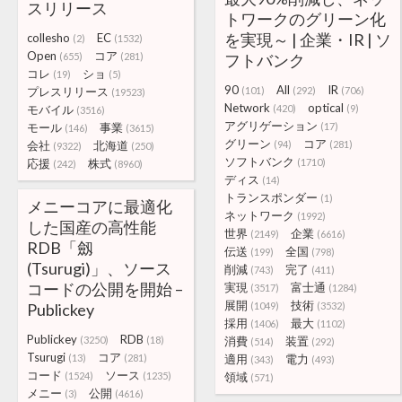
スリリース
トワークのグリーン化
を実現～ | 企業・IR | ソ
collesho
EC
(2)
(1532)
Open
コア
(655)
(281)
フトバンク
コレ
ショ
(19)
(5)
90
All
IR
プレスリリース
(101)
(292)
(706)
(19523)
Network
optical
モバイル
(420)
(9)
(3516)
アグリゲーション
モール
事業
(17)
(146)
(3615)
グリーン
コア
会社
北海道
(94)
(281)
(9322)
(250)
ソフトバンク
応援
株式
(1710)
(242)
(8960)
ディス
(14)
トランスポンダー
(1)
メニーコアに最適化
ネットワーク
(1992)
した国産の高性能
世界
企業
(2149)
(6616)
RDB「劔
伝送
全国
(199)
(798)
(Tsurugi)」、ソース
削減
完了
(743)
(411)
コードの公開を開始 –
実現
富士通
(3517)
(1284)
展開
技術
Publickey
(1049)
(3532)
採用
最大
(1406)
(1102)
Publickey
RDB
(3250)
(18)
消費
装置
(514)
(292)
Tsurugi
コア
(13)
(281)
適用
電力
(343)
(493)
コード
ソース
(1524)
(1235)
領域
(571)
メニー
公開
(3)
(4616)