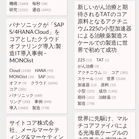
機構
毎秒
(1440)
(34)
新しいがん治療と期
研究
通信
(2321)
(2491)
待されるTATのコア
原料となるアクチニ
パナソニックが「SAP
ウム225の小型加速器
S/4HANA Cloud」を
による治験薬製造ス
コアとしたクラウド
ケールでの製造に世
オファリング導入:製
界で初めて成功
造IT導入事例 –
MONOist
225
TAT
(13)
(1)
がん治療
(9)
Cloud
HANA
(2338)
(99)
アクチニウム
コア
(1)
(281)
MONOist
SAP
(24)
(451)
スケール
世界
(118)
(2149)
オファ
クラウド
(9)
(6696)
加速器
原料
(12)
(55)
コア
(281)
小型
成功
(255)
(1301)
パナソニック
(689)
期待
治験薬
(262)
(2)
リング
事例
(200)
(898)
製造
(778)
導入
製造
(3683)
(778)
世界に先駆け、マル
サイトコア株式会
チコアファイバによ
社、メールマーケテ
る光海底ケーブルの
ィング&マーケティン