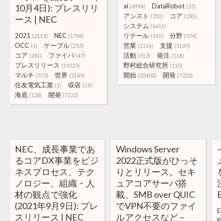
ai
DataRobot
10月4日): プレスリリ
(6994)
(35)
アシスト
コア
(351)
(281)
ース | NEC
システム
(6611)
2021
NEC
リテール
分野
(2113)
(1749)
(141)
(574)
OCC
ケーブル
営業
支援
(1)
(253)
(1116)
(5137)
コア
ファイバ
活動
発注
(281)
(47)
(913)
(118)
プレスリリース
野村総合研究所
(19523)
(113)
マルチ
世界
開始
開発
(573)
(2149)
(22402)
(7222)
住友電気工業
収容
(1)
(19)
海底
開発
(128)
(7222)
NEC、成長事業であ
Windows Server
るコアDX事業をビジ
2022正式版がひっそ
ネスプロセス、テク
りとリリース。セキ
ノロジー、組織・人
ュアコアサーバ搭
材の観点で強化
載、SMB over QUIC
(2021年9月9日): プレ
でVPN不要のファイ
E
スリリース | NEC
ルアクセスなど –
R