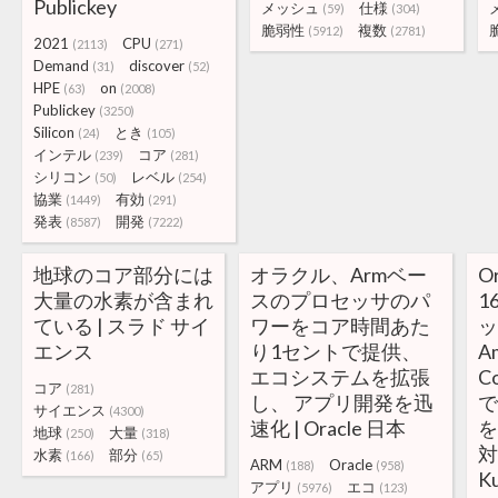
Publickey
メッシュ
仕様
(59)
(304)
脆弱性
複数
(5912)
(2781)
2021
CPU
(2113)
(271)
Demand
discover
(31)
(52)
HPE
on
(63)
(2008)
Publickey
(3250)
Silicon
とき
(24)
(105)
インテル
コア
(239)
(281)
シリコン
レベル
(50)
(254)
協業
有効
(1449)
(291)
発表
開発
(8587)
(7222)
地球のコア部分には
オラクル、Armベー
O
大量の水素が含まれ
スのプロセッサのパ
1
ている | スラド サイ
ワーをコア時間あた
ッ
エンス
り1セントで提供、
A
エコシステムを拡張
C
コア
(281)
し、 アプリ開発を迅
で
サイエンス
(4300)
速化 | Oracle 日本
を
地球
大量
(250)
(318)
対
水素
部分
(166)
(65)
ARM
Oracle
(188)
(958)
K
アプリ
エコ
(5976)
(123)