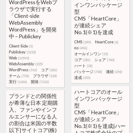
WordPressをWebブ
インワンパッケージ
ラウザで実行する
型
「Client-side
CMS「HeartCore」
WebAssembly
が連続シェア
WordPress」を開発
No.1(※1)を達成
中 – Publickey
CMS
HeartCore
(249)
(6)
Client-Side
(5)
no
(496)
Publickey
(3250)
オールインワン
(53)
Web
(10593)
コア
シェア
(281)
(740)
WebAssembly
(205)
ハート
(28)
WordPress
コア
(556)
(281)
パッケージ
連続
(748)
(296)
チーム
ブラウザ
(705)
(524)
達成
(305)
実行
開発
(1026)
(7222)
ハートコアのオール
ブランドとの関係性
インワンパッケージ
が希薄な日本 定期購
型
入、ファンやインフ
CMS「HeartCore」
ルエンサーになる人
が連続シェア
の割合は米国の半数
No.1(※1)を達成|ハー
以下|サイトコア(株)
トコア株式会社のプ