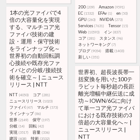
200
Amazon
(209)
(9591)
1本の光ファイバで4
EC
EFAv
en
(1532)
(1)
(50)
倍の大容量化を実現
GPU
NVIDIA
(260)
(273)
Services
Tensor
する、マルチコア光
(7631)
(15)
Web
イン
(10593)
(837)
ファイバ技術の建
コア
スタンス
(281)
(96)
設・運用・保守技術
ネットワーキング
(7)
をラインナップ化～
ブログ
搭載
(9054)
(1403)
世界初の自動回転調
新しい
(351)
心接続や既存光ファ
イバとの分岐/接続技
世界初、超長波長帯一
術を確立～ | ニュース
括変換を用いた100テ
リリース | NTT
ラビット毎秒超の長距
離光増幅中継伝送に成
NTT
コア
(4050)
(281)
功～IOWN/6Gに向け
ニュースリリース
(1023)
て単一コア光ファイバ
ファイバ
マルチ
(47)
(573)
ラインナップ
(86)
における既存技術の3
世界
保守
(2149)
(197)
倍超の大容量化へ～ |
分岐
回転
(14)
(42)
ニュースリリース |
実現
容量
(3517)
(336)
NTT
建設
技術
(408)
(3532)