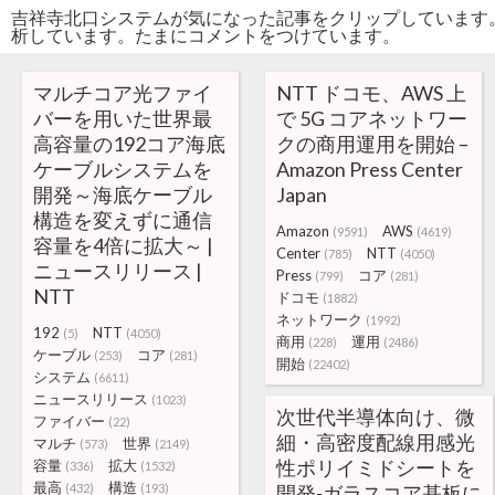
吉祥寺北口システムが気になった記事をクリップしています
析しています。たまにコメントをつけています。
マルチコア光ファイ
NTT ドコモ、AWS 上
バーを用いた世界最
で 5G コアネットワー
高容量の192コア海底
クの商用運用を開始 –
ケーブルシステムを
Amazon Press Center
開発～海底ケーブル
Japan
構造を変えずに通信
Amazon
AWS
(9591)
(4619)
容量を4倍に拡大～ |
Center
NTT
(785)
(4050)
ニュースリリース |
Press
コア
(799)
(281)
NTT
ドコモ
(1882)
ネットワーク
(1992)
192
NTT
(5)
(4050)
商用
運用
(228)
(2486)
ケーブル
コア
(253)
(281)
開始
(22402)
システム
(6611)
ニュースリリース
(1023)
次世代半導体向け、微
ファイバー
(22)
細・高密度配線用感光
マルチ
世界
(573)
(2149)
性ポリイミドシートを
容量
拡大
(336)
(1532)
最高
構造
(432)
(193)
開発-ガラスコア基板に