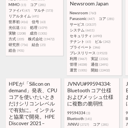
Newsroom Japan
MIMO
コア
(15)
(281)
ファイバ
マルチ
(47)
(573)
Newsroom
(760)
リアルタイム
(691)
Panasonic
コア
(447)
(281)
世界初
信号
(416)
(63)
サービス
(20137)
光伝送
処理
(11)
(1079)
システム
(6611)
実験
成功
(2208)
(1301)
セキュリティ
(6990)
方式
株式会社
(205)
(19472)
テナント
ビル
(65)
(242)
研究所
結合
(756)
(25)
プライベート
(346)
総合
(901)
プレスリリース
(19523)
利用
実証
(5467)
(2326)
管理
通信
(4038)
(2491)
運営
開始
(1001)
(22402)
HPEが「Silicon on
JVNVU#99594334:
demand」発表、CPU
Bluetooth コア仕様
コアを使いたいとき
およびメッシュ仕様
だけシリコンレベル
に複数の脆弱性
で有効に。インテル
99594334
9
(3)
と協業で開発。HPE
Bluetooth
B
(141)
Discover 2021 –
JVNVU
コア
(2727)
(281)