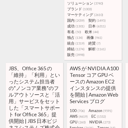
ソリューション
(3740)
ブランド
(1003)
マーケティング
(2610)
国内
契約
(2059)
(1495)
成功
日本
(1301)
(6311)
有名
欧米
(50)
(44)
独占
画像
(134)
(961)
統合
絶賛
(1519)
(7)
締結
解析
(1274)
(1161)
販売
(3998)
JBS、Office 365 の
AWS が NVIDIA A100
「維持」「利用」とい
Tensor コア GPU ベ
ったシステム担当者
ースの Amazon EC2
の”ノンコア業務”のフ
インスタンスの提供
ルアウトソースと「活
を開始 | Amazon Web
用」サービスをセット
Services ブログ
した「スマートサポー
100
Amazon
(706)
(9591)
ト for Office 365」提
AWS
EC
(4619)
(1532)
供開始 | JBS 日本ビジ
GPU
NVIDIA
(260)
(273)
ネスシステムズ株式会
Services
Tensor
(7631)
(15)