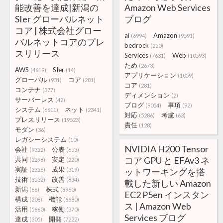
能改善を達成|新潟の
Amazon Web Services
SIer グローバルネット
ブログ
コア | 株式会社グロー
ai
Amazon
(6994)
(9591)
バルネットコアのプレ
bedrock
(250)
スリリース
Services
Web
(7631)
(10593)
ため
(2673)
AWS
SIer
(4619)
(14)
アプリケーション
(1059)
グローバル
コア
(931)
(281)
コア
(281)
コンテナ
(377)
ディメンション
(2)
サーバーレス
(42)
ブログ
事項
(9054)
(92)
システム
ネット
(6611)
(2341)
対応
考慮
(5286)
(63)
プレスリリース
(19523)
責任
(128)
モダン
(36)
レガシーシステム
(10)
NVIDIA H200 Tensor
会社
公表
(9322)
(653)
コア GPU と EFAv3 ネ
共同
安定
(2298)
(220)
実証
成果
(2326)
(319)
ットワーキングを搭
技術
改善
(3532)
(834)
載した新しい Amazon
新潟
株式
(66)
(8960)
EC2 P5en インスタン
構成
機能
(208)
(6680)
ス | Amazon Web
活用
稼働
(5660)
(370)
Services ブログ
達成
開発
(305)
(7222)