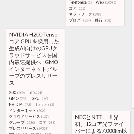
Telefonica
Web
(1)
(10593)
コア
(281)
ネットワーク
(1992)
ブログ
移行
(9054)
(901)
NVIDIA H200 Tensor
コア GPU を採用した
生成AI向けのGPUク
ラウドサービスを国
内最速提供へ | GMO
インターネットグル
ープのプレスリリー
ス
200
ai
(209)
(6994)
GMO
GPU
(757)
(260)
NVIDIA
Tensor
(273)
(15)
インターネット
(2023)
NECとNTT、世界
クラウドサービス
(137)
グループ
コア
(2980)
(281)
初、12コア光ファイ
プレスリリース
(19523)
バーによる7,000km以