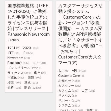
国際標準規格（IEEE
カスタマーサクセス活
1901-2020）に準拠
動支援システム
した半導体IPコアの
「CustomerCore」の
ライセンス供与を開
新バージョン1.1を提
始 | プレスリリース |
供開始 — カスタム変
Panasonic Newsroom
数機能とAPI連携機能
Japan
により「今サポートす
べき顧客」が明確に —
1901
2020
(2)
(1858)
| お知らせ |
IEEE
IP
(51)
(375)
CustomerCore(カスタ
Newsroom
(760)
マーコア)
Panasonic
コア
(447)
(281)
プレスリリース
(19523)
1.1
API
(50)
(1193)
ライセンス
供与
(364)
(23)
CustomerCore
(4)
半導体
国際
(480)
(693)
お知らせ
(4668)
標準
準拠
(497)
(110)
カスタマー
(262)
規格
開始
(233)
(22402)
カスタム
コア
(155)
(281)
サクセス
(85)
サポート
(3129)
システム
(6611)
バージョン
変数
(1003)
(28)