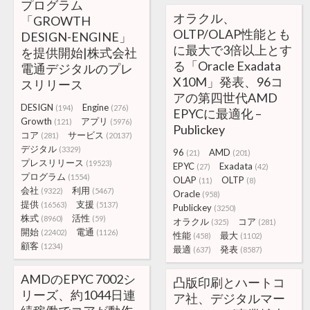
プログラム
オラクル、
「GROWTH
OLTP/OLAP性能とも
DESIGN-ENGINE」
に最大で3倍以上とす
を提供開始|株式会社
る「Oracle Exadata
電通デジタルのプレ
X10M」発表、96コ
スリリース
アの第四世代AMD
DESIGN
Engine
(194)
(276)
EPYCに最適化 –
Growth
アプリ
(121)
(5976)
Publickey
コア
サービス
(281)
(20137)
デジタル
(3329)
96
AMD
(21)
(201)
プレスリリース
(19523)
EPYC
Exadata
(27)
(42)
プログラム
(1554)
OLAP
OLTP
(11)
(8)
会社
利用
(9322)
(5467)
Oracle
(958)
提供
支援
(16563)
(5137)
Publickey
(3250)
株式
活性
(8960)
(59)
オラクル
コア
(325)
(281)
開始
電通
(22402)
(1126)
性能
最大
(458)
(1102)
顧客
(1234)
最適
発表
(637)
(8587)
AMDのEPYC 7002シ
凸版印刷とハートコ
リーズ、約1044日連
ア社、デジタルマー