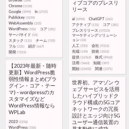
browser
(264)
ィブコアのプレスリ
Chrome
(1136)
リース
Google
in
(5999)
(2707)
Publickey
(3250)
ai
ChatGPT
(6994)
(261)
WebAssembly
(205)
アクティブ
コア
(151)
(281)
WordPress
コア
(556)
(281)
プレスリリース
(19523)
サーバサイド
(14)
マーケティングソリューシ
ョン
スタック
チーム
(18)
(121)
(705)
人工
会社
フル
紹介
(535)
(9322)
(231)
(667)
先端
技術
開発
(190)
(3532)
(7222)
提供
株式
(16563)
(8960)
活用
知能
(5660)
(387)
【2023年最新・随時
開始
関連
(22402)
(1071)
更新】WordPress脆
弱性情報まとめ(プラ
世界初、アマゾン ウ
グイン・コア・テー
ェブ サービスを活用
マ) – wordpressのカ
したハイブリッドク
スタマイズなど
ラウド構成の5Gコア
WordPress情報なら
ネットワークの冗長
WPLab
設計とエッジ向け5G
ユーザー通信装置の
2023
(1936)
WordPress
(556)
基本動作に成功