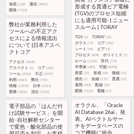
海底
通信
(128)
(2491)
形成する貫通ビア電極
開発
(7222)
(TGV)のプロセス短縮
にも適用可能- | ニュー
弊社が業務利用した
スルーム | TORAY
ツールへの不正アク
TGV
TORAY
セスによる情報流出
(3)
(29)
ガラス
コア
(75)
(281)
について |日本アスペ
シート
ビア
(94)
(4)
クトコア
プロセス
ポリイミド
(409)
(1)
ルーム
世代
(1233)
(729)
アクセス
(3438)
半導体
可能
(480)
(4398)
アスペクト
コア
(6)
(281)
密度
形成
微細
(37)
(64)
(17)
ツール
不正
(2914)
(3747)
感光
短縮
貫通
(1)
(157)
(12)
利用
弊社
(5467)
(553)
適用
配線
(343)
(39)
情報
日本
(13931)
(6311)
開発
電極
(7222)
(17)
業務
流出
(3301)
(1562)
オラクル、「Oracle
電子部品の「はんだ付
AI Database 26ai」発
け試験サービス」を開
表。AIベクトルサー
始 -自社解析センター
チをデータベースの
で変色・酸化部品の使
コア機能に統合、
用可否を判定、お客様