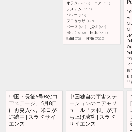
Pu
オラクル
コア
(325)
(281)
システム
(6611)
16
パワー
(157)
Am
プロセッサ
(167)
Cl
ベース
拡張
(668)
(646)
CP
提供
日本
(16563)
(6311)
Je
時間
開発
(726)
(7222)
Ku
Or
Pu
プ
メ
提
期
開
中国・長征5号Bのコ
中国独自の宇宙ステ
アステージ、5月8日
ーションのコアモジ
に再突入へ。米ロが
ュール「天和」が打
追跡中 | スラド サイ
ち上げ成功 | スラド
エンス
サイエンス