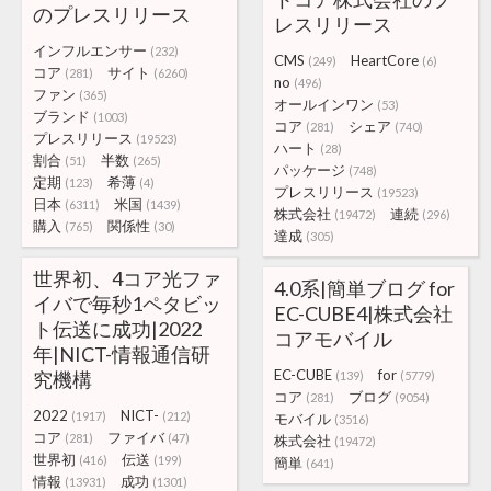
のプレスリリース
レスリリース
インフルエンサー
(232)
CMS
HeartCore
(249)
(6)
コア
サイト
(281)
(6260)
no
(496)
ファン
(365)
オールインワン
(53)
ブランド
(1003)
コア
シェア
(281)
(740)
プレスリリース
(19523)
ハート
(28)
割合
半数
(51)
(265)
パッケージ
(748)
定期
希薄
(123)
(4)
プレスリリース
(19523)
日本
米国
(6311)
(1439)
株式会社
連続
(19472)
(296)
購入
関係性
(765)
(30)
達成
(305)
世界初、4コア光ファ
4.0系|簡単ブログ for
イバで毎秒1ペタビッ
EC-CUBE4|株式会社
ト伝送に成功|2022
コアモバイル
年|NICT-情報通信研
EC-CUBE
for
究機構
(139)
(5779)
コア
ブログ
(281)
(9054)
2022
NICT-
(1917)
(212)
モバイル
(3516)
コア
ファイバ
(281)
(47)
株式会社
(19472)
世界初
伝送
(416)
(199)
簡単
(641)
情報
成功
(13931)
(1301)