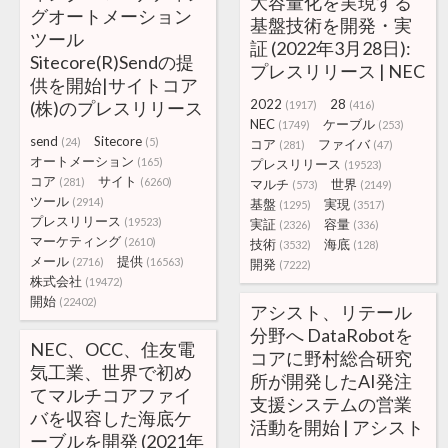
大容量化を実現する
グオートメーション
基盤技術を開発・実
ツール
証 (2022年3月28日):
Sitecore(R)Sendの提
プレスリリース | NEC
供を開始|サイトコア
2022
28
(株)のプレスリリース
(1917)
(416)
NEC
ケーブル
(1749)
(253)
send
Sitecore
(24)
(5)
コア
ファイバ
(281)
(47)
オートメーション
(165)
プレスリリース
(19523)
コア
サイト
(281)
(6260)
マルチ
世界
(573)
(2149)
ツール
(2914)
基盤
実現
(1295)
(3517)
プレスリリース
(19523)
実証
容量
(2326)
(336)
マーケティング
(2610)
技術
海底
(3532)
(128)
メール
提供
(2716)
(16563)
開発
(7222)
株式会社
(19472)
開始
(22402)
アシスト、リテール
分野へ DataRobotを
NEC、OCC、住友電
コアに野村総合研究
気工業、世界で初め
所が開発したAI発注
てマルチコアファイ
支援システムの営業
バを収容した海底ケ
活動を開始 | アシスト
ーブルを開発 (2021年