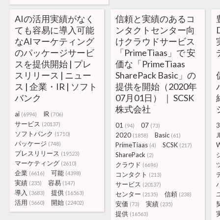
AIの活用実績がなく
信頼と実績のあるコ
ても容易に導入可能
ンタクトセンター向
なAIマーケティング
けクラウドサービス
のパッケージサービ
「PrimeTiaas」で 安
スを提供開始 | プレ
価な「PrimeTiaas
スリリース | ニュー
SharePack Basic」の
ス | 企業・IR | ソフト
提供を開始（2020年
バンク
07月01日） ｜ SCSK
株式会社
ai
IR
(6994)
(706)
サービス
(20137)
01
07
3
(94)
(73)
ソフトバンク
(1710)
2020
Basic
J
(1858)
(61)
パッケージ
(748)
PrimeTiaas
SCSK
W
(4)
(217)
プレスリリース
(19523)
SharePack
(2)
マーケティング
(2610)
クラウド
(6696)
企業
可能
(6616)
(4398)
コンタクト
(213)
実績
容易
(235)
(147)
サービス
(20137)
導入
提供
(3683)
(16563)
センター
信頼
(2135)
(238)
活用
開始
(5660)
(22402)
安価
実績
(73)
(235)
提供
(16563)