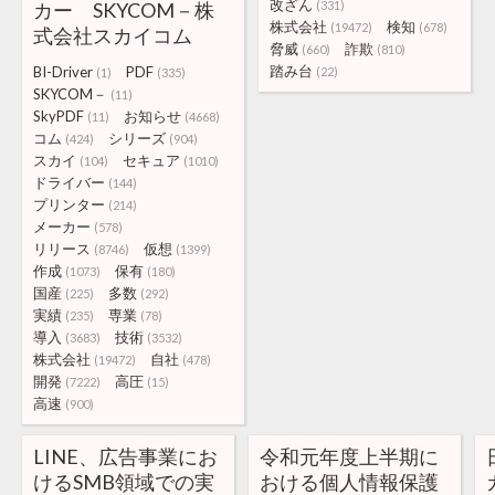
改ざん
カー SKYCOM－株
(331)
株式会社
検知
(19472)
(678)
式会社スカイコム
脅威
詐欺
(660)
(810)
踏み台
BI-Driver
PDF
(22)
(1)
(335)
SKYCOM－
(11)
SkyPDF
お知らせ
(11)
(4668)
コム
シリーズ
(424)
(904)
スカイ
セキュア
(104)
(1010)
ドライバー
(144)
プリンター
(214)
メーカー
(578)
リリース
仮想
(8746)
(1399)
作成
保有
(1073)
(180)
国産
多数
(225)
(292)
実績
専業
(235)
(78)
導入
技術
(3683)
(3532)
株式会社
自社
(19472)
(478)
開発
高圧
(7222)
(15)
高速
(900)
LINE、広告事業にお
令和元年度上半期に
けるSMB領域での実
おける個人情報保護