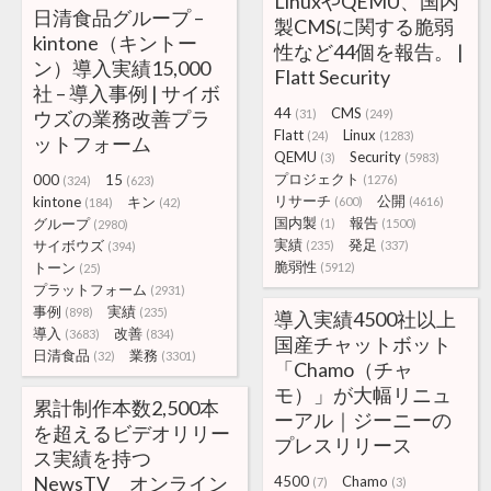
LinuxやQEMU、国内
日清食品グループ –
製CMSに関する脆弱
kintone（キントー
性など44個を報告。 |
ン）導入実績15,000
Flatt Security
社 – 導入事例 | サイボ
44
CMS
ウズの業務改善プラ
(31)
(249)
Flatt
Linux
(24)
(1283)
ットフォーム
QEMU
Security
(3)
(5983)
プロジェクト
000
15
(1276)
(324)
(623)
リサーチ
公開
kintone
キン
(600)
(4616)
(184)
(42)
国内製
報告
グループ
(1)
(1500)
(2980)
実績
発足
サイボウズ
(235)
(337)
(394)
脆弱性
トーン
(5912)
(25)
プラットフォーム
(2931)
事例
実績
(898)
(235)
導入実績4500社以上
導入
改善
(3683)
(834)
国産チャットボット
日清食品
業務
(32)
(3301)
「Chamo（チャ
モ）」が大幅リニュ
累計制作本数2,500本
ーアル｜ジーニーの
を超えるビデオリリー
プレスリリース
ス実績を持つ
NewsTV オンライン
4500
Chamo
(7)
(3)