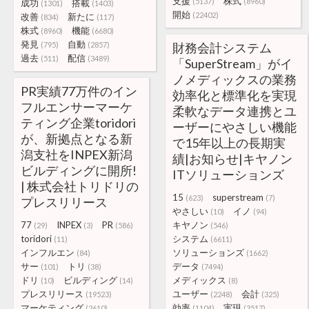
支援
株式
(5137)
(8960)
成功
搭載
(1301)
(1403)
開始
(22402)
改善
新たに
(834)
(117)
株式
機能
(8960)
(6680)
発見
自動
(795)
(2857)
財務会計システム
過去
配信
(511)
(3489)
「SuperStream」がイ
ノメディックスの業務
PR実績77万件のイン
効率化と標準化を実現
フルエンサーマーケ
柔軟なデータ連携とユ
ティング企業toridori
ーザーにやさしい機能
が、新拠点となる新
で15年以上の長期実
潟支社をINPEX新潟
績|お知らせ|キヤノン
ビルディングに開所!
ITソリューションズ
| 株式会社トリドリの
15
superstream
(623)
(7)
プレスリリース
やさしい
イノ
(10)
(94)
77
INPEX
PR
キヤノン
(29)
(3)
(586)
(546)
toridori
システム
(11)
(6611)
インフルエン
ソリューションズ
(84)
(1662)
サー
トリ
データ
(101)
(38)
(7494)
ドリ
ビルディング
メディックス
(10)
(14)
(8)
プレスリリース
ユーザー
会計
(19523)
(2248)
(325)
マーケティング
効率
実現
(2610)
(1104)
(3517)