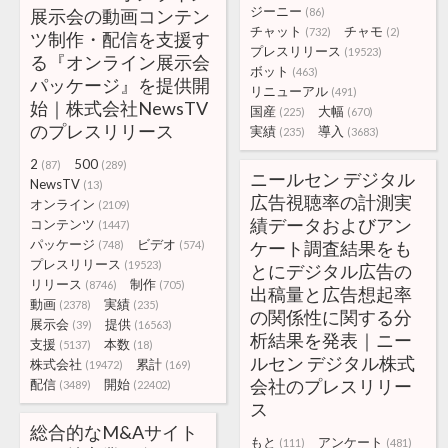
ジーニー
展示会の動画コンテン
(86)
チャット
チャモ
(732)
(2)
ツ制作・配信を支援す
プレスリリース
(19523)
る『オンライン展示会
ボット
(463)
パッケージ』を提供開
リニューアル
(491)
始｜株式会社NewsTV
国産
大幅
(225)
(670)
のプレスリリース
実績
導入
(235)
(3683)
2
500
(87)
(289)
ニールセン デジタル
NewsTV
(13)
広告視聴率の計測実
オンライン
(2109)
績データおよびアン
コンテンツ
(1447)
パッケージ
ビデオ
ケート調査結果をも
(748)
(574)
プレスリリース
(19523)
とにデジタル広告の
リリース
制作
(8746)
(705)
出稿量と広告想起率
動画
実績
(2378)
(235)
の関係性に関する分
展示会
提供
(39)
(16563)
析結果を発表｜ニー
支援
本数
(5137)
(18)
ルセン デジタル株式
株式会社
累計
(19472)
(169)
会社のプレスリリー
配信
開始
(3489)
(22402)
ス
総合的なM&Aサイト
もと
アンケート
(111)
(481)