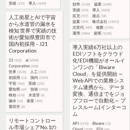
実績
導入
(235)
(3683)
効率
協業
(1104)
(1449)
実績
導入
(235)
(3683)
拡充
接点
人工衛星とAIで宇宙
(557)
(54)
提案
株式会社
(559)
(19472)
から水道管の漏水を
次世代
複数
(685)
(2781)
検知 世界で実績の技
運用
顧客
(2486)
(1234)
術が愛知県豊田市で
国内初採用 – J21
導入実績6万社以上の
Corporation
EDIソフトをクラウド
化!EDI機能がオールイ
21
ai
(433)
(6994)
Corporation
ンワンの「Biware
(468)
世界
人工
(2149)
(535)
Cloud」を提供開始 ～
初採用
国内
(10)
(2059)
Web APIでの業務シス
宇宙
実績
(540)
(235)
テム連携から、データ
愛知県
技術
(64)
(3532)
変換、通信までをジョ
検知
水道管
(678)
(6)
ブフローで自動化～ プ
漏水
衛星
(10)
(389)
レスルーム|インターコ
豊田市
(8)
ム
リモートコントロー
API
Biware
(1193)
(13)
ル市場シェアNo.1の
Cloud
EDI
(2338)
(64)