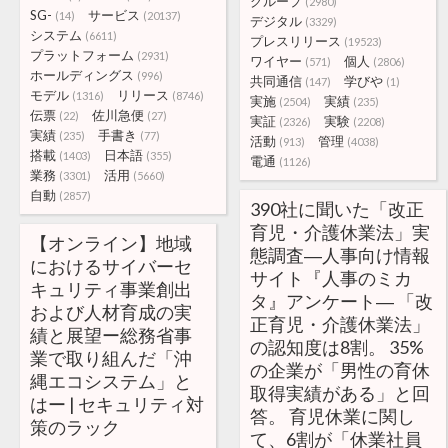
グループ
(2980)
SG-
サービス
(14)
(20137)
デジタル
(3329)
システム
(6611)
プレスリリース
(19523)
プラットフォーム
(2931)
ワイヤー
個人
(571)
(2806)
ホールディングス
(996)
共同通信
学びや
(147)
(1)
モデル
リリース
(1316)
(8746)
実施
実績
(2504)
(235)
伝票
佐川急便
(22)
(27)
実証
実験
(2326)
(2208)
実績
手書き
(235)
(77)
活動
管理
(913)
(4038)
搭載
日本語
(1403)
(355)
電通
(1126)
業務
活用
(3301)
(5660)
自動
(2857)
390社に聞いた「改正
育児・介護休業法」実
【オンライン】地域
態調査―人事向け情報
におけるサイバーセ
サイト『人事のミカ
キュリティ事業創出
タ』アンケート― 「改
および人材育成の実
正育児・介護休業法」
績と展望ー総務省事
の認知度は8割。 35%
業で取り組んだ「沖
の企業が「男性の育休
縄エコシステム」と
取得実績がある」と回
はー | セキュリティ対
答。 育児休業に関し
策のラック
て、6割が「休業社員