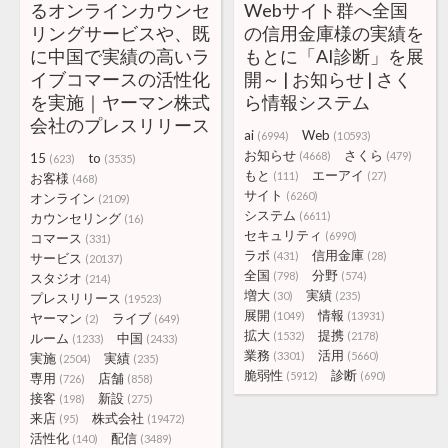
るオンラインカウンセ
Webサイト群へ全国
リングサービスや、既
の信用金庫様の実績を
に中国で実績の高いラ
もとに「AI診断」を展
イブコマースの活性化
開～ | お知らせ | さく
を実施｜ヤーマン株式
ら情報システム
会社のプレスリリース
ai
Web
(6994)
(10593)
お知らせ
さくら
(4668)
(479)
15
to
(623)
(3535)
もと
エーアイ
(111)
(27)
お客様
(468)
サイト
(6260)
オンライン
(2109)
システム
(6611)
カウンセリング
(16)
セキュリティ
(6990)
コマース
(331)
ラボ
信用金庫
(431)
(28)
サービス
(20137)
全国
分野
(798)
(574)
スタジオ
(214)
増大
実績
(30)
(235)
プレスリリース
(19523)
展開
情報
(1049)
(13931)
ヤーマン
ライブ
(2)
(649)
拡大
提携
(1532)
(2178)
ルーム
中国
(1233)
(2433)
業務
活用
(3301)
(5660)
実施
実績
(2504)
(235)
脆弱性
診断
(5912)
(690)
専用
店舗
(726)
(858)
接客
新設
(198)
(275)
来店
株式会社
(95)
(19472)
活性化
配信
(140)
(3489)