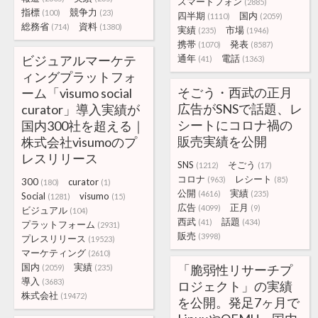
スマートフォン
(2885)
指標
競争力
(100)
(23)
四半期
国内
(1110)
(2059)
総務省
資料
(714)
(1380)
実績
市場
(235)
(1946)
携帯
発表
(1070)
(8587)
ビジュアルマーケテ
通年
電話
(41)
(1363)
ィングプラットフォ
そごう・西武の正月
ーム「visumo social
広告がSNSで話題、レ
curator」導入実績が
シートにコロナ禍の
国内300社を超える｜
販売実績を公開
株式会社visumoのプ
レスリリース
SNS
そごう
(1212)
(17)
コロナ
レシート
(963)
(85)
300
curator
(180)
(1)
公開
実績
(4616)
(235)
Social
visumo
(1281)
(15)
広告
正月
(4099)
(9)
ビジュアル
(104)
西武
話題
(41)
(434)
プラットフォーム
(2931)
販売
(3998)
プレスリリース
(19523)
マーケティング
(2610)
国内
実績
「脆弱性リサーチプ
(2059)
(235)
導入
(3683)
ロジェクト」の実績
株式会社
(19472)
を公開。発足7ヶ月で