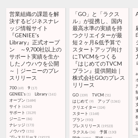
営業組織の課題を解
「GO」と「ラクス
決するビジネスナレ
ル」が提携し、国内
ッジ情報サイト
最高水準の実績を持
『GENIEE’s
つクリエイターが最
Library』正式オープ
短２ヶ月&低予算で
ン ～9,700社以上の
スタートアップ向け
サポート実績を生か
にTVCMをつくる
したノウハウを公開
『はじめてのTVCM
～｜ジーニーのプレ
プラン』提供開始｜
a
スリリース
株式会社GOのプレス
リリース
700
9
(69)
(17)
GENIEE's
Library
(1)
(161)
GO
TVCM
(339)
(51)
オープン
(1684)
はじめて
アップ
(9)
(1361)
サイト
(6260)
クリエイター
(324)
サポート
(3129)
スタート
(1168)
ジーニー
(86)
プラン
(930)
ナレッジ
(173)
プレスリリース
(19523)
ノウハウ
(151)
ラクスル
予算
(36)
(130)
プレスリリース
(19523)