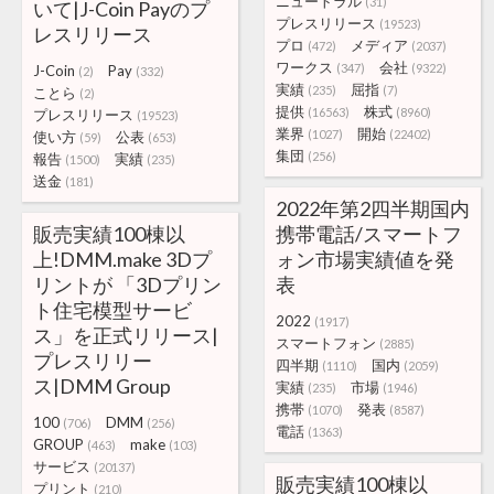
ニュートラル
(31)
いて|J-Coin Payのプ
プレスリリース
(19523)
レスリリース
プロ
メディア
(472)
(2037)
ワークス
会社
(347)
(9322)
J-Coin
Pay
(2)
(332)
実績
屈指
(235)
(7)
ことら
(2)
提供
株式
(16563)
(8960)
プレスリリース
(19523)
業界
開始
(1027)
(22402)
使い方
公表
(59)
(653)
集団
(256)
報告
実績
(1500)
(235)
送金
(181)
2022年第2四半期国内
販売実績100棟以
携帯電話/スマートフ
上!DMM.make 3Dプ
ォン市場実績値を発
リントが 「3Dプリン
表
ト住宅模型サービ
2022
(1917)
ス」を正式リリース|
スマートフォン
(2885)
プレスリリー
四半期
国内
(1110)
(2059)
ス|DMM Group
実績
市場
(235)
(1946)
携帯
発表
(1070)
(8587)
100
DMM
(706)
(256)
電話
(1363)
GROUP
make
(463)
(103)
サービス
(20137)
販売実績100棟以
プリント
(210)