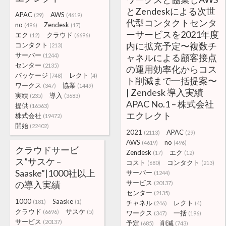
とZendeskによる次世
APAC
AWS
(29)
(4619)
代型コンタクトセンタ
no
Zendesk
(496)
(17)
ーサービスを2021年度
エク
クラウド
(12)
(6696)
内に拡充予定〜複数チ
コンタクト
(213)
サーバー
(1244)
ャネルによる顧客接点
センター
(2135)
の運用効率化からコス
パッケージ
レクト
(748)
(4)
ト削減まで一括提案〜
ワークス
協業
(347)
(1449)
| Zendesk 導入実績
実績
導入
(235)
(3683)
APAC No.1 – 株式会社
提供
(16563)
エクレクト
株式会社
(19472)
開始
(22402)
2021
APAC
(2113)
(29)
AWS
no
(4619)
(496)
クラウドサービ
Zendesk
エク
(17)
(12)
ス”サスケ –
コスト
コンタクト
(680)
(213)
Saaske”|1000社以上
サーバー
(1244)
サービス
の導入実績
(20137)
センター
(2135)
1000
Saaske
(181)
(1)
チャネル
レクト
(246)
(4)
クラウド
サスケ
(6696)
(5)
ワークス
一括
(347)
(196)
サービス
(20137)
予定
削減
(685)
(743)