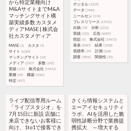
から特定業種向け
デジタル
(3329)
M&AサイトまでM&A
データ
(7494)
マッチングサイト構
ニールセン
(174)
築実績多数 カスタメ
プレスリリース
(19523)
出稿
分析
ディアMASE | 株式会
(74)
(2251)
実績
広告
(235)
(4099)
社カスタメディア
想起
株式会社
(6)
(19472)
発表
結果
MASE
カスタ
(8587)
(2058)
(3)
(9)
視聴率
計測
サイト
(59)
(268)
(6260)
調査
関係性
マッチングサイト
(5801)
(30)
(14)
メディア
多数
(2037)
(292)
実績
株式会社
(235)
(19472)
業種
構築
(69)
(2041)
特定
(457)
ライブ配信専用ルーム
さくら情報システムと
「ライブスタジオ」を
エーアイセキュリティ
7月15日に新設 店舗に
ラボ、AIを活用した脆
来店できないお客様に
弱性診断分野で業務提
向け、1to1で接客でき
携拡大 ～増大する