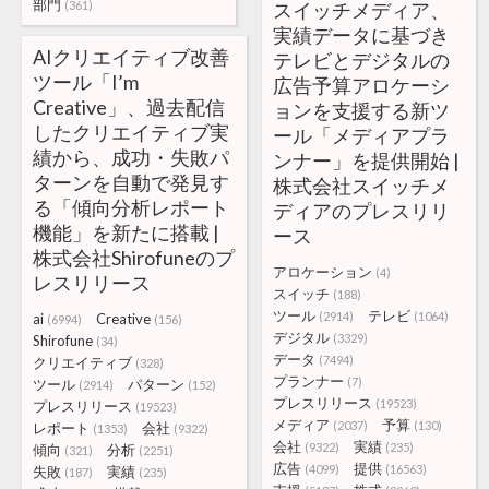
部門
(361)
スイッチメディア、
実績データに基づき
AIクリエイティブ改善
テレビとデジタルの
ツール「I’m
広告予算アロケーシ
Creative」、過去配信
ョンを支援する新ツ
したクリエイティブ実
ール「メディアプラ
績から、成功・失敗パ
ンナー」を提供開始 |
ターンを自動で発見す
株式会社スイッチメ
る「傾向分析レポート
ディアのプレスリリ
機能」を新たに搭載 |
ース
株式会社Shirofuneのプ
アロケーション
(4)
レスリリース
スイッチ
(188)
ツール
テレビ
(2914)
(1064)
ai
Creative
(6994)
(156)
デジタル
(3329)
Shirofune
(34)
データ
(7494)
クリエイティブ
(328)
プランナー
(7)
ツール
パターン
(2914)
(152)
プレスリリース
(19523)
プレスリリース
(19523)
メディア
予算
(2037)
(130)
レポート
会社
(1353)
(9322)
会社
実績
(9322)
(235)
傾向
分析
(321)
(2251)
広告
提供
(4099)
(16563)
失敗
実績
(187)
(235)