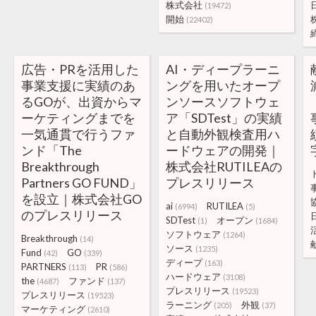
株式会社
(19472)
開始
(22402)
広告・PRを活用した
AI・ディープラーニ
事業支援に実績のあ
ングを用いたオープ
るGOが、出資からマ
ンソースソフトウェ
ーケティングまでを
ア「SDTest」の実績
一気通貫で行うファ
と自動外観検査用ハ
ンド「The
ードウェアの開発｜
Breakthrough
株式会社RUTILEAの
Partners GO FUND」
プレスリリース
を設立｜株式会社GO
ai
RUTILEA
(6994)
(5)
のプレスリリース
SDTest
オープン
(1)
(1684)
ソフトウェア
(1264)
Breakthrough
(14)
ソース
(1235)
Fund
GO
(42)
(339)
ディープ
(163)
PARTNERS
PR
(113)
(586)
ハードウェア
(3108)
the
ファンド
(4687)
(137)
プレスリリース
(19523)
プレスリリース
(19523)
ラーニング
外観
(205)
(37)
マーケティング
(2610)