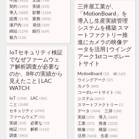
中国
全国
(2433)
(798)
三井屋工業が、
契約
実績
(1495)
(235)
導入
影響
「MotionBoard」を
(3683)
(1214)
提携
業務
(2178)
(3301)
導入し生産実績管理
瀬戸内
発信
(16)
(329)
システムを構築 スマ
締結
銀行
(1274)
(629)
ートファクトリー推
魅力
(126)
進にカメラの映像デ
ータを活用 | ウイング
IoTセキュリティ検証
アーク1stコーポレー
でなぜファームウェ
トサイト
ア解析調査が必要な
のか、8年の実績から
MotionBoard
st
(32)
(163)
見えたこと | LAC
ウイングアーク
(37)
カメラ
(840)
WATCH
コーポレートサイト
(58)
IoT
LAC
システム
(1594)
(341)
(6611)
こと
スマートファクトリー
(2148)
(7)
セキュリティ
データ
三井
(6990)
(7494)
(189)
ファームウェア
実績
導入
(92)
(235)
(3683)
実績
必要な
工業
推進
(235)
(53)
(275)
(2222)
検証
解析
映像
構築
(955)
(1161)
(705)
(2041)
調査
活用
生産
(5801)
(5660)
(646)