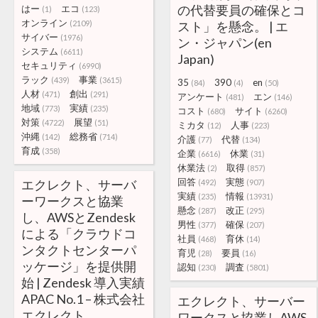
の代替要員の確保とコ
はー
エコ
(1)
(123)
オンライン
(2109)
スト」を懸念。 | エ
サイバー
(1976)
ン・ジャパン(en
システム
(6611)
Japan)
セキュリティ
(6990)
ラック
事業
(439)
(3615)
35
390
en
(84)
(4)
(50)
人材
創出
(471)
(291)
アンケート
エン
(481)
(146)
地域
実績
(773)
(235)
コスト
サイト
(680)
(6260)
対策
展望
(4722)
(51)
ミカタ
人事
(12)
(223)
沖縄
総務省
(142)
(714)
介護
代替
(77)
(134)
育成
(358)
企業
休業
(6616)
(31)
休業法
取得
(2)
(857)
回答
実態
エクレクト、サーバ
(492)
(907)
実績
情報
(235)
(13931)
ーワークスと協業
懸念
改正
(287)
(295)
し、AWSとZendesk
男性
確保
(377)
(207)
による「クラウドコ
社員
育休
(468)
(14)
ンタクトセンターパ
育児
要員
(28)
(16)
ッケージ」を提供開
認知
調査
(230)
(5801)
始 | Zendesk 導入実績
APAC No.1 – 株式会社
エクレクト、サーバー
エクレクト
ワークスと協業しAWS