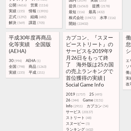
国内
実績
(2059)
(235)
公開
営業
(4616)
(1116)
提供
提携
(16563)
(2178)
実績
情報
(235)
(13931)
最短
最高
(116)
(432)
正式
組織
(1292)
(682)
株式会社
水準
(19472)
(116)
解決
課題
(569)
(705)
開始
(22402)
平成30年度再商品
カプコン、『スヌー
化等実績 全国版
ピーストリート』の
(AEHA)
サービスを2019年9
シ
月26日をもって終
30
AEHA
エ
(994)
(1)
了 海外版は25カ国
全国
商品
ソ
(798)
(1263)
の売上ランキングで
実績
平成
働
(235)
(211)
首位獲得の実績 |
実
Social Game Info
改
2019
25
(1757)
(495)
26
Game
(344)
(3151)
Info
カプコン
(2911)
(54)
サービス
(20137)
ストリート
(48)
スヌーピー
(5)
ランキング
(602)