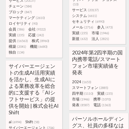
サービス
(20137)
(10)
チェーン
(584)
サービス
(20137)
ブロック
(847)
システム
(6611)
マーケティング
(2610)
セキュリティ
(6990)
ロイヤリティ
(90)
メール
参入
(2716)
(473)
会員
会社
(586)
(9322)
実績
市場
(235)
(1946)
実績
応援
(235)
(242)
新規
法人
(632)
(2821)
提供
株式
(16563)
(8960)
構築
機能
(2041)
(6680)
2024年第2四半期の国
独自
(134)
内携帯電話/スマート
フォン市場実績値を
サイバーエージェン
発表
トの生成AI活用実績
を活かし、生成AIに
2024
(1653)
よる業務改革を総合
スマートフォン
(2885)
的に支援する「AIシ
四半期
実績
(1110)
(235)
フトサービス」の提
市場
携帯
(1946)
(1070)
供を開始 | 株式会社AI
発表
電話
(8587)
(1363)
Shift
パーソルホールディン
ai
Shift
(6994)
(58)
グス、社員の多様なは
サイバーエージェント
(706)