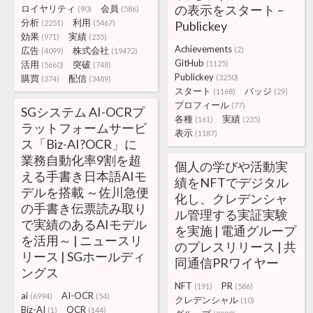
の表示をスタート –
ロイヤリティ
会員
(90)
(586)
分析
利用
(2251)
(5467)
Publickey
効果
実績
(971)
(235)
Achievements
広告
株式会社
(2)
(4099)
(19472)
GitHub
活用
突破
(1125)
(5660)
(748)
Publickey
購買
配信
(3250)
(374)
(3489)
スタート
バッジ
(1168)
(29)
プロフィール
(77)
SGシステム AI-OCRプ
各種
実績
(161)
(235)
ラットフォームサービ
表示
(1187)
ス「Biz-AI?OCR」に
業務自動化率9割を超
個人の学びや活動実
える手書き日本語AIモ
績をNFTでデジタル
デルを搭載 ～佐川急便
化し、クレデンシャ
の手書き伝票読み取り
ル管理する実証実験
で実績のあるAIモデル
を実施 | 電通グループ
を活用～ | ニュースリ
のプレスリリース | 共
リース | SGホールディ
同通信PRワイヤー
ングス
NFT
PR
(191)
(586)
ai
AI-OCR
(6994)
(54)
クレデンシャル
(10)
Biz-AI
OCR
(1)
(144)