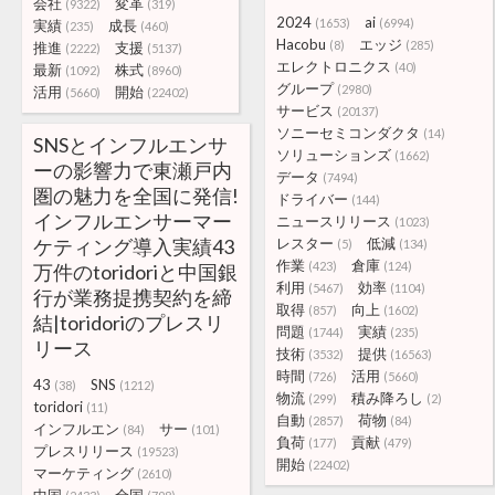
会社
変革
(9322)
(319)
2024
ai
(1653)
(6994)
実績
成長
(235)
(460)
Hacobu
エッジ
(8)
(285)
推進
支援
(2222)
(5137)
エレクトロニクス
(40)
最新
株式
(1092)
(8960)
グループ
(2980)
活用
開始
(5660)
(22402)
サービス
(20137)
ソニーセミコンダクタ
(14)
SNSとインフルエンサ
ソリューションズ
(1662)
ーの影響力で東瀬戸内
データ
(7494)
圏の魅力を全国に発信!
ドライバー
(144)
インフルエンサーマー
ニュースリリース
(1023)
ケティング導入実績43
レスター
低減
(5)
(134)
作業
倉庫
(423)
(124)
万件のtoridoriと中国銀
利用
効率
(5467)
(1104)
行が業務提携契約を締
取得
向上
(857)
(1602)
結|toridoriのプレスリ
問題
実績
(1744)
(235)
リース
技術
提供
(3532)
(16563)
時間
活用
(726)
(5660)
43
SNS
(38)
(1212)
物流
積み降ろし
(299)
(2)
toridori
(11)
自動
荷物
(2857)
(84)
インフルエン
サー
(84)
(101)
負荷
貢献
(177)
(479)
プレスリリース
(19523)
開始
(22402)
マーケティング
(2610)