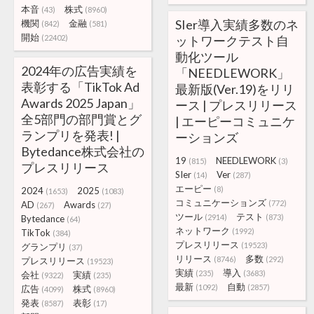
本音
株式
(43)
(8960)
SIer導入実績多数のネ
機関
金融
(842)
(581)
開始
(22402)
ットワークテスト自
動化ツール
2024年の広告実績を
「NEEDLEWORK」
表彰する「TikTok Ad
最新版(Ver.19)をリリ
Awards 2025 Japan」
ース | プレスリリース
全5部門の部門賞とグ
| エーピーコミュニケ
ランプリを発表! |
ーションズ
Bytedance株式会社の
19
NEEDLEWORK
(815)
(3)
プレスリリース
SIer
Ver
(14)
(287)
エーピー
(8)
2024
2025
(1653)
(1083)
コミュニケーションズ
(772)
AD
Awards
(267)
(27)
ツール
テスト
(2914)
(873)
Bytedance
(64)
ネットワーク
(1992)
TikTok
(384)
プレスリリース
(19523)
グランプリ
(37)
リリース
多数
(8746)
(292)
プレスリリース
(19523)
実績
導入
(235)
(3683)
会社
実績
(9322)
(235)
最新
自動
(1092)
(2857)
広告
株式
(4099)
(8960)
発表
表彰
(8587)
(17)