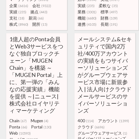
企業
会社
実績
柔軟な
(6616)
(9322)
(235)
(35)
実績
拠点
業務
標準
(235)
(443)
(3301)
(497)
支社
新潟
機能
財務
(18)
(66)
(6680)
(109)
株式
開所
連携
長期
(8960)
(15)
(4105)
(191)
1億人超のPonta会員
メールシステム&セキ
とWeb3サービスをつ
ュリティで国内2万
なぐ独自ブロックチ
社/400万アカウント
ェーン「MUGEN
の実績をもつサイバ
Chain」を構築 ～
ーソリューションズ
「MUGEN Portal」上
がグループウェアサ
に、第一弾の「みん
ービス市場に新規参
なの応援実績」機能
入 | 法人向けクラウド
を提供 ～|ニュース|
メールサービスのサ
株式会社ロイヤリテ
イバーソリューショ
ィ マーケティング
ンズ
Chain
Mugen
400
アカウント
(67)
(4)
(114)
(1399)
Ponta
Portal
クラウド
(66)
(130)
(6696)
Web
グループウェアサービス
(10593)
(1)
サイバーソリューションズ