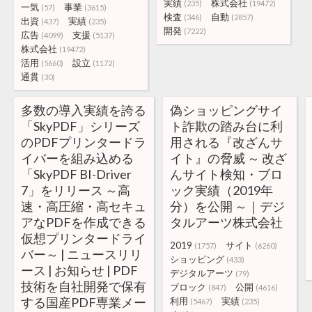
実績
株式会社
(235)
(19472)
一気
事業
(57)
(3615)
検査
自動
(346)
(2857)
出資
実績
(437)
(235)
開発
(7222)
広告
支援
(4099)
(5137)
株式会社
(19472)
活用
設立
(5660)
(1172)
通貫
(30)
多数の導入実績を誇る
偽ショッピングサイ
「SkyPDF」シリーズ
ト詐欺の踏み台に利
のPDFプリンタードラ
用される『改ざんサ
イバーを組み込める
イト』の脅威 ～ 改ざ
「SkyPDF BI-Driver
んサイト検知・ブロ
7」をリリース ～高
ック実績（2019年
速・高圧縮・高セキュ
分）を公開 ～｜デジ
アなPDFを作成できる
タルアーツ株式会社
仮想プリンタードライ
2019
サイト
(1757)
(6260)
バー～ | ニュースリリ
ショッピング
(433)
ース | お知らせ | PDF
デジタルアーツ
(79)
技術を自社開発で保有
ブロック
公開
(847)
(4616)
する国産PDF専業メー
利用
実績
(5467)
(235)