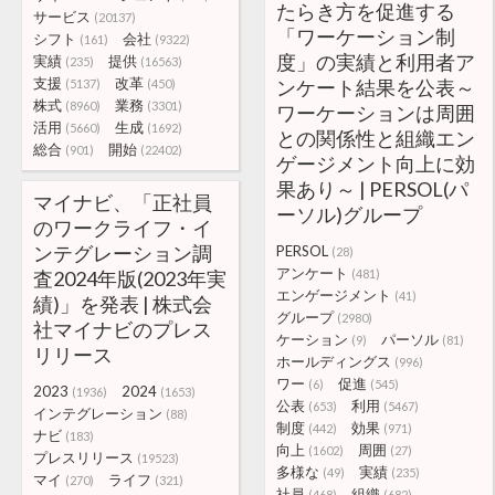
たらき方を促進する
サービス
(20137)
「ワーケーション制
シフト
会社
(161)
(9322)
度」の実績と利用者ア
実績
提供
(235)
(16563)
支援
改革
ンケート結果を公表～
(5137)
(450)
株式
業務
(8960)
(3301)
ワーケーションは周囲
活用
生成
(5660)
(1692)
との関係性と組織エン
総合
開始
(901)
(22402)
ゲージメント向上に効
果あり～ | PERSOL(パ
マイナビ、「正社員
ーソル)グループ
のワークライフ・イ
ンテグレーション調
PERSOL
(28)
アンケート
査2024年版(2023年実
(481)
エンゲージメント
(41)
績)」を発表 | 株式会
グループ
(2980)
社マイナビのプレス
ケーション
パーソル
(9)
(81)
リリース
ホールディングス
(996)
ワー
促進
(6)
(545)
2023
2024
(1936)
(1653)
公表
利用
(653)
(5467)
インテグレーション
(88)
制度
効果
(442)
(971)
ナビ
(183)
向上
周囲
(1602)
(27)
プレスリリース
(19523)
多様な
実績
(49)
(235)
マイ
ライフ
(270)
(321)
社員
組織
(468)
(682)