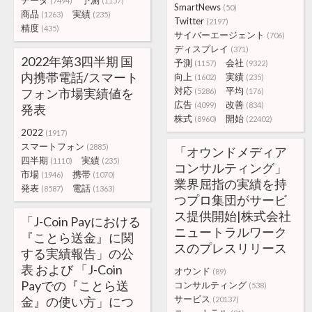
データ
予測
(7494)
(1157)
SmartNews
(50)
商品
実績
(1263)
(235)
Twitter
(2197)
精度
(435)
サイバーエージェント
(706)
ディスプレイ
(371)
2022年第3四半期 国
予測
会社
(1157)
(9322)
内携帯電話/スマート
向上
実績
(1602)
(235)
対応
平均
フォン市場実績値を
(5286)
(176)
広告
改善
(4099)
(834)
発表
株式
開始
(8960)
(22402)
2022
(1917)
スマートフォン
(2885)
「オウンドメディア
四半期
実績
(1110)
(235)
コンサルティング」
市場
携帯
(1946)
(1070)
業界屈指の実績を持
発表
電話
(8587)
(1363)
つプロ集団がサービ
ス提供開始|株式会社
「J-Coin Payにおける
ニュートラルワーク
『ことら送金』に関
スのプレスリリース
する実績報告」の公
表 および 「J-Coin
オウンド
(89)
Payでの『ことら送
コンサルティング
(538)
サービス
金』の使い方」につ
(20137)