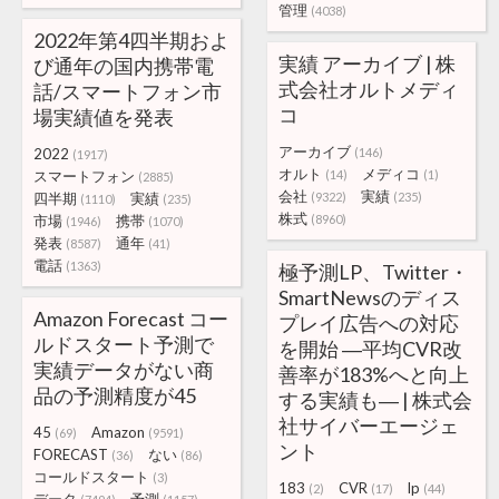
管理
(4038)
2022年第4四半期およ
実績 アーカイブ | 株
び通年の国内携帯電
式会社オルトメディ
話/スマートフォン市
コ
場実績値を発表
アーカイブ
2022
(146)
(1917)
オルト
メディコ
スマートフォン
(14)
(1)
(2885)
会社
実績
四半期
実績
(9322)
(235)
(1110)
(235)
株式
市場
携帯
(8960)
(1946)
(1070)
発表
通年
(8587)
(41)
電話
(1363)
極予測LP、Twitter・
SmartNewsのディス
Amazon Forecast コー
プレイ広告への対応
ルドスタート予測で
を開始 ―平均CVR改
実績データがない商
善率が183%へと向上
品の予測精度が45
する実績も― | 株式会
社サイバーエージェ
45
Amazon
(69)
(9591)
ント
FORECAST
ない
(36)
(86)
コールドスタート
(3)
183
CVR
lp
(2)
(17)
(44)