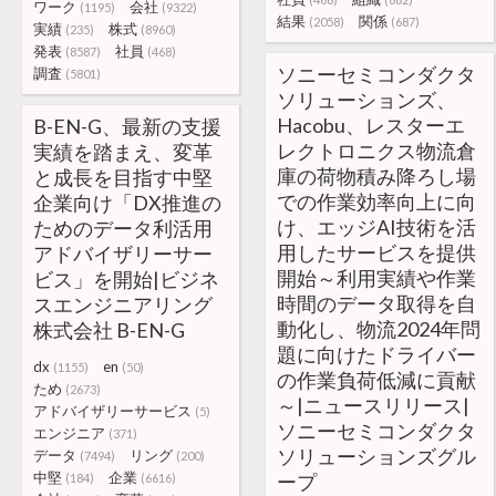
ワーク
会社
(1195)
(9322)
結果
関係
(2058)
(687)
実績
株式
(235)
(8960)
発表
社員
(8587)
(468)
ソニーセミコンダクタ
調査
(5801)
ソリューションズ、
Hacobu、レスターエ
B-EN-G、最新の支援
レクトロニクス物流倉
実績を踏まえ、変革
庫の荷物積み降ろし場
と成長を目指す中堅
での作業効率向上に向
企業向け「DX推進の
け、エッジAI技術を活
ためのデータ利活用
用したサービスを提供
アドバイザリーサー
開始～利用実績や作業
ビス」を開始|ビジネ
時間のデータ取得を自
スエンジニアリング
動化し、物流2024年問
株式会社 B-EN-G
題に向けたドライバー
dx
en
(1155)
(50)
の作業負荷低減に貢献
ため
(2673)
～|ニュースリリース|
アドバイザリーサービス
(5)
ソニーセミコンダクタ
エンジニア
(371)
ソリューションズグル
データ
リング
(7494)
(200)
中堅
企業
ープ
(184)
(6616)