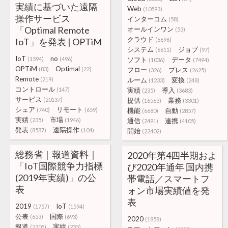
実績に基づいた遠隔
Web
(10593)
操作サービス
インターコム
(58)
「Optimal Remote
オールインワン
(53)
クラウド
IoT」を発表 | OPTiM
(6696)
システム
ジョブ
(6611)
(97)
IoT
no
(1594)
(496)
ソフト
データ
(1036)
(7494)
OPTiM
Optimal
(83)
(22)
フロー
プレス
(326)
(2625)
Remote
(219)
ルーム
変換
(1233)
(248)
コントロール
(147)
実績
導入
(235)
(3683)
サービス
(20137)
提供
業務
(16563)
(3301)
シェア
リモート
(740)
(659)
機能
自動
(6680)
(2857)
実績
市場
(235)
(1946)
通信
連携
(2491)
(4105)
発表
遠隔操作
(8587)
(104)
開始
(22402)
総務省｜報道資料｜
2020年第4四半期およ
「IoT国際競争力指標
び2020年通年 国内携
(2019年実績)」の公
帯電話／スマートフ
表
ォン市場実績値を発
表
2019
IoT
(1757)
(1594)
公表
国際
(653)
(693)
2020
(1858)
報道
実績
(2305)
(235)