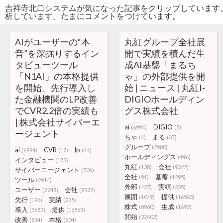
吉祥寺北口システムが気になった記事をクリップしています
析しています。たまにコメントをつけています。
AIがユーザーの“本
丸紅グループ全社展
音”を深掘りするイン
開で実績を積んだ生
タビューツール
成AI基盤「まるち
「N1AI」の本格提供
ゃ」の外部提供を開
を開始、先行導入し
始 | ニュース | 丸紅I-
た金融機関のLP改善
DIGIOホールディン
でCVR2.2倍の実績も
グス株式会社
| 株式会社サイバーエ
ai
DIGIO
(6994)
(5)
ージェント
ちゃ
まる
(4)
(37)
グループ
(2980)
ai
CVR
lp
(6994)
(17)
(44)
ホールディングス
(996)
インタビュー
(173)
丸紅
会社
(138)
(9322)
サイバーエージェント
(706)
全社
基盤
(91)
(1295)
ツール
(2914)
外部
実績
(427)
(235)
ユーザー
会社
(2248)
(9322)
展開
提供
(1049)
(16563)
先行
実績
(196)
(235)
株式
生成
(8960)
(1692)
導入
提供
(3683)
(16563)
開始
(22402)
改善
本格
(834)
(604)