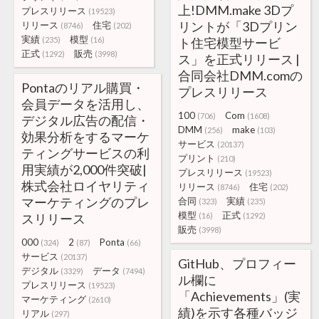
上!DMM.make 3Dプ
プレスリリース
(19523)
リントが「3Dプリン
リリース
住宅
(8746)
(202)
実績
模型
(235)
(16)
ト住宅模型サービ
正式
販売
(1292)
(3998)
ス」を正式リリース |
合同会社DMM.comの
Pontaのリアル購買・
プレスリリース
会員データを活用し、
100
Com
(706)
(1608)
デジタル広告の配信・
DMM
make
(256)
(103)
効果分析をするマーケ
サービス
(20137)
ティングサービスの利
プリント
(210)
用実績が2,000件突破|
プレスリリース
(19523)
株式会社ロイヤリティ
リリース
住宅
(8746)
(202)
マーケティングのプレ
合同
実績
(323)
(235)
模型
正式
スリリース
(16)
(1292)
販売
(3998)
000
2
Ponta
(324)
(87)
(66)
サービス
(20137)
GitHub、プロフィー
デジタル
データ
(3329)
(7494)
ル欄に
プレスリリース
(19523)
「Achievements」(実
マーケティング
(2610)
績)を示す各種バッジ
リアル
(297)