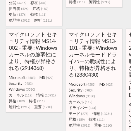
特権
脆弱性
(111)
(5912)
公開
存在
(4616)
(304)
担当者
昇格
(526)
(189)
更新
特権
(1576)
(111)
脆弱性
解析
(5912)
(1161)
マイクロソフト セキ
マイクロソフト セキ
ュリティ情報 MS14-
ュリティ情報 MS13-
002 – 重要 : Windows
101 – 重要 : Windows
カーネルの脆弱性に
カーネルモード ドラ
より、特権が昇格さ
イバーの脆弱性によ
れる (2914368)
り、特権が昇格され
る (2880430)
Microsoft
MS
(4583)
(429)
Security
(5983)
Microsoft
MS
(4583)
(429)
Windows
(3530)
Security
(5983)
カーネル
情報
(119)
(13931)
Windows
(3530)
昇格
特権
(189)
(111)
カーネル
(119)
B
脆弱性
重要
(5912)
(1210)
ドライバー
(144)
J
モード
情報
(278)
(13931)
M
昇格
特権
(189)
(111)
S
脆弱性
重要
(5912)
(1210)
T