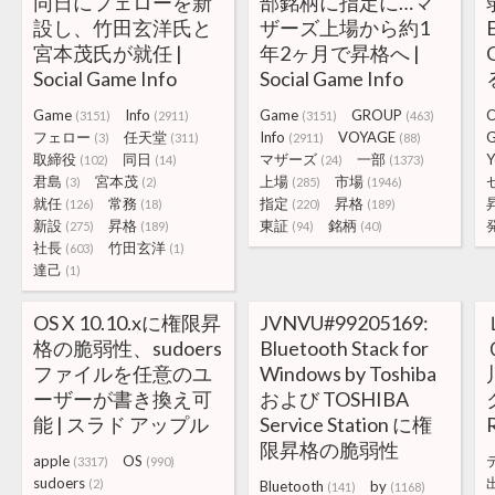
同日にフェローを新
部銘柄に指定に…マ
設し、竹田玄洋氏と
ザーズ上場から約1
宮本茂氏が就任 |
年2ヶ月で昇格へ |
Social Game Info
Social Game Info
Game
Info
Game
GROUP
C
(3151)
(2911)
(3151)
(463)
フェロー
任天堂
Info
VOYAGE
G
(3)
(311)
(2911)
(88)
取締役
同日
マザーズ
一部
Y
(102)
(14)
(24)
(1373)
君島
宮本茂
上場
市場
(3)
(2)
(285)
(1946)
就任
常務
指定
昇格
(126)
(18)
(220)
(189)
新設
昇格
東証
銘柄
(275)
(189)
(94)
(40)
社長
竹田玄洋
(603)
(1)
達己
(1)
OS X 10.10.xに権限昇
JVNVU#99205169:
格の脆弱性、sudoers
Bluetooth Stack for
ファイルを任意のユ
Windows by Toshiba
ーザーが書き換え可
および TOSHIBA
能 | スラド アップル
Service Station に権
限昇格の脆弱性
apple
OS
(3317)
(990)
sudoers
(2)
Bluetooth
by
(141)
(1168)