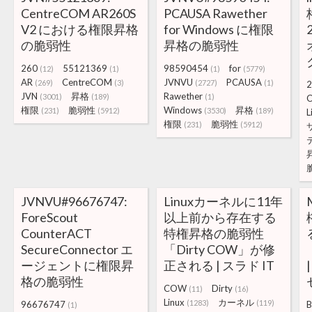
CentreCOM AR260S
PCAUSA Rawether
V2 における権限昇格
for Windows に権限
の脆弱性
昇格の脆弱性
260
55121369
98590454
for
(12)
(1)
(1)
(5779)
AR
CentreCOM
JVNVU
PCAUSA
(269)
(3)
(2727)
(1)
2
JVN
昇格
Rawether
(3001)
(189)
(1)
C
権限
脆弱性
Windows
昇格
(231)
(5912)
(3530)
(189)
L
権限
脆弱性
(231)
(5912)
JVNVU#96676747:
Linuxカーネルに11年
ForeScout
以上前から存在する
CounterACT
特権昇格の脆弱性
SecureConnector エ
「Dirty COW」が修
ージェントに権限昇
正される | スラド IT
格の脆弱性
COW
Dirty
(11)
(16)
Linux
カーネル
(1283)
(119)
96676747
B
(1)