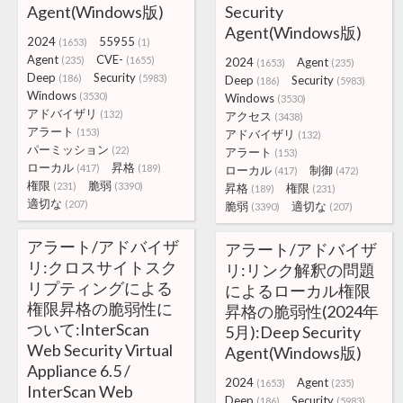
Agent(Windows版)
Security
Agent(Windows版)
2024
55955
(1653)
(1)
Agent
CVE-
(235)
(1655)
2024
Agent
(1653)
(235)
Deep
Security
(186)
(5983)
Deep
Security
(186)
(5983)
Windows
(3530)
Windows
(3530)
アドバイザリ
(132)
アクセス
(3438)
アラート
(153)
アドバイザリ
(132)
パーミッション
(22)
アラート
(153)
ローカル
昇格
(417)
(189)
ローカル
制御
(417)
(472)
権限
脆弱
(231)
(3390)
昇格
権限
(189)
(231)
適切な
(207)
脆弱
適切な
(3390)
(207)
アラート/アドバイザ
アラート/アドバイザ
リ:クロスサイトスク
リ:リンク解釈の問題
リプティングによる
によるローカル権限
権限昇格の脆弱性に
昇格の脆弱性(2024年
ついて:InterScan
5月):Deep Security
Web Security Virtual
Agent(Windows版)
Appliance 6.5 /
2024
Agent
(1653)
(235)
InterScan Web
Deep
Security
(186)
(5983)