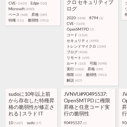
クロ セキュリティブ
CVE-
Edge
(1655)
(550)
ログ
Microsoft
(4583)
ベース
昇格
(668)
(189)
2020
8794
(1858)
(2)
特権
脆弱性
(111)
(5912)
CVE-
(1655)
OpenSMTPD
(7)
コード
(1524)
セキュリティ
(6990)
トレンドマイクロ
(2240)
ブログ
(9054)
リモート
(659)
ルート
可能
(163)
(4398)
実行
昇格
(1026)
(189)
権限
脆弱性
(231)
(5912)
解説
(427)
sudoに10年以上前
JVNVU#90495537:
J
から存在した特権昇
OpenSMTPD に権限
O
格の脆弱性が修正さ
昇格と任意コード実
れる | スラド IT
行の脆弱性
10
sudo
90495537
90
(1687)
(17)
(2)