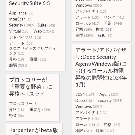
Security Suite 6.5
Windows
(3530)
アドバイザリ
(132)
Appliance
(72)
アラート
リンク
(153)
(441)
InterScan
(14)
ローカル
問題
(417)
(1744)
Security
Suite
(5983)
(242)
昇格
権限
(189)
(231)
Virtual
Web
(165)
(10593)
脆弱
解釈
(3390)
(32)
アドバイザリ
(132)
アラート
(153)
クロスサイトスクリプティ
アラート/アドバイザ
ング
(128)
リ:Deep Security
昇格
権限
(189)
(231)
Agent(Windows版)に
脆弱
(3390)
おけるローカル権限
昇格の脆弱性(2024年
ブロッコリーが
1月)
「重要な野菜」に
昇格へ | スラド
2024
Agent
(1653)
(235)
Deep
Security
(186)
(5983)
ブロッコリー
(8)
Windows
(3530)
昇格
重要な
(189)
(264)
アドバイザリ
(132)
野菜
(56)
アラート
(153)
ローカル
昇格
(417)
(189)
Karpenter が beta 版
権限
脆弱
(231)
(3390)