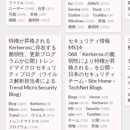
ファイル
(1141)
for
JVNVU
(5779)
(2727)
ユーザー
任意
(2248)
(217)
Service
Stack
(898)
(125)
可能
昇格
(4398)
(189)
Station
Toshiba
(123)
(14)
権限
脆弱性
(231)
(5912)
Windows
昇格
(3530)
(189)
権限
脆弱性
(231)
(5912)
特権が昇格される
セキュリティ情報
Kerberosに存在する
MS14-
脆弱性、更新プログ
068「Kerberos の脆
ラムが公開 | トレン
弱性により特権が昇
ドマイクロ セキュリ
格される」を公開 –
ティ ブログ （ウイル
日本のセキュリティ
n
ス解析担当者による
チーム – Site Home –
Trend Micro Security
TechNet Blogs
Blog）
Blogs
Home
(533)
(658)
Japan
Kerberos
(8176)
(8)
Blog
Kerberos
(6685)
(8)
MS
Security
(429)
(5983)
Micro
Security
(607)
(5983)
site
TechNet
(447)
(202)
Trend
ウイルス
(617)
(877)
チーム
公開
(705)
(4616)
トレンドマイクロ
(2240)
情報
昇格
(13931)
(189)
プログラム
(1554)