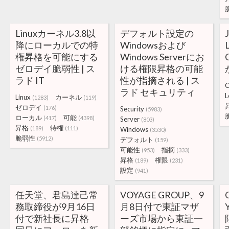
Linuxカーネル3.8以
デフォルト設定の
降にローカルでの特
Windowsおよび
権昇格を可能にする
Windows Serverにお
ゼロデイ脆弱性 | ス
ける権限昇格の可能
ラド IT
性が指摘される | ス
C
ラド セキュリティ
L
Linux
カーネル
(1283)
(119)
ゼロデイ
(176)
Security
(5983)
ローカル
可能
(417)
(4398)
Server
(803)
昇格
特権
(189)
(111)
Windows
(3530)
脆弱性
(5912)
デフォルト
(159)
可能性
指摘
(953)
(333)
昇格
権限
(189)
(231)
設定
(941)
任天堂、君島達己常
VOYAGE GROUP、9
務取締役が9月16日
月8日付で東証マザ
付で新社長に昇格
ーズ市場から東証一