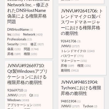
Network Inc. – 修正さ
れたDNSHostName
JVNVU#92641706: ト
偽装による権限昇格
レンドマイクロ製パ
問題
スワードマネージャ
ーにおける権限昇格
DNSHostName
(1)
の脆弱性
Inc
Network
(1056)
(420)
Professionals
(15)
92641706
(3)
Security
修正
(5983)
(827)
JVNVU
(2727)
偽装
問題
(131)
(1744)
トレンドマイクロ
(2240)
昇格
権限
(189)
(231)
パスワード
(771)
マネージャー
(151)
JVNVU#92669710:
昇格
権限
(189)
(231)
Qt製Windowsアプリ
脆弱性
(5912)
ケーションにおける
JVNVU#94851904:
権限昇格の脆弱性
Tychonにおける権限
92669710
(2)
昇格の脆弱性
JVNVU
Qt
(2727)
(11)
Windows
(3530)
94851904
(1)
アプリケーション
(1059)
JVNVU
Tychon
(2727)
(2)