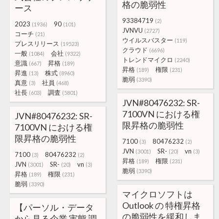
格の脆弱性
ース
93384719
(2)
2023
90
(1936)
(101)
JVNVU
(2727)
コーチ
(21)
ウイルスバスター
(119)
プレスリリース
(19523)
クラウド
(6696)
一般
会社
(1084)
(9322)
トレンドマイクロ
(2240)
意識
昇格
(667)
(189)
昇格
権限
(189)
(231)
昇進
株式
(13)
(8960)
脆弱
(3390)
真意
社員
(3)
(468)
社長
調査
(603)
(5801)
JVN#80476232: SR-
7100VN における権
JVN#80476232: SR-
限昇格の脆弱性
7100VN における権
限昇格の脆弱性
7100
80476232
(3)
(2)
JVN
SR-
vn
(3001)
(20)
(3)
7100
80476232
(3)
(2)
昇格
権限
(189)
(231)
JVN
SR-
vn
(3001)
(20)
(3)
脆弱
(3390)
昇格
権限
(189)
(231)
脆弱
(3390)
マイクロソフトは
Outlook の 特権昇格
【パーソル・データ
の脆弱性を緩和しま
から見る企業 実態 調