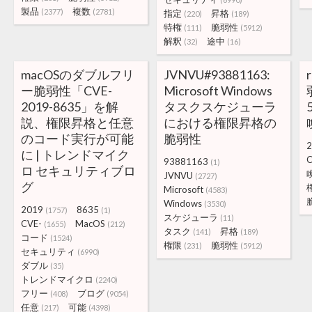
製品
複数
(2377)
(2781)
指定
昇格
(220)
(189)
特権
脆弱性
(111)
(5912)
解釈
途中
(32)
(16)
macOSのダブルフリ
JVNVU#93881163:
ー脆弱性「CVE-
Microsoft Windows
2019-8635」を解
タスクスケジューラ
説、権限昇格と任意
における権限昇格の
のコード実行が可能
脆弱性
2
に | トレンドマイク
C
93881163
(1)
ロ セキュリティブロ
JVNVU
(2727)
グ
Microsoft
(4583)
Windows
(3530)
2019
8635
(1757)
(1)
スケジューラ
(11)
CVE-
MacOS
(1655)
(212)
タスク
昇格
(141)
(189)
コード
(1524)
権限
脆弱性
(231)
(5912)
セキュリティ
(6990)
ダブル
(35)
トレンドマイクロ
(2240)
フリー
ブログ
(408)
(9054)
任意
可能
(217)
(4398)