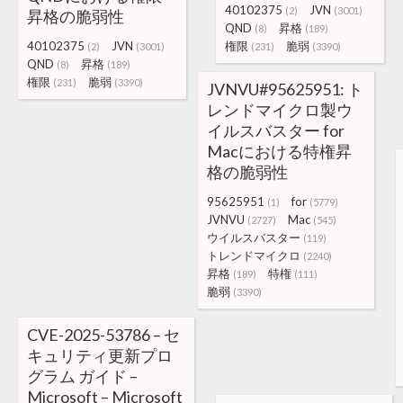
40102375
JVN
(2)
(3001)
昇格の脆弱性
QND
昇格
(8)
(189)
40102375
JVN
権限
脆弱
(2)
(3001)
(231)
(3390)
QND
昇格
(8)
(189)
権限
脆弱
(231)
(3390)
JVNVU#95625951: ト
レンドマイクロ製ウ
イルスバスター for
Macにおける特権昇
格の脆弱性
95625951
for
(1)
(5779)
JVNVU
Mac
(2727)
(545)
ウイルスバスター
(119)
トレンドマイクロ
(2240)
昇格
特権
(189)
(111)
脆弱
(3390)
CVE-2025-53786 – セ
キュリティ更新プロ
グラム ガイド –
Microsoft – Microsoft