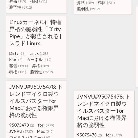
昇格
権限
(189)
(231)
昇格
権限
(189)
(231)
脆弱性
(5912)
脆弱性
(5912)
Linuxカーネルに特権
昇格の脆弱性「Dirty
Pipe」が報告される |
スラド Linux
Dirty
Linux
(16)
(1283)
Pipe
カーネル
(5)
(119)
報告
昇格
(1500)
(189)
特権
脆弱性
(111)
(5912)
JVNVU#95075478: ト
レンドマイクロ製ウ
JVNVU#95075478: ト
イルスバスター for
レンドマイクロ製ウ
Macにおける権限昇
イルスバスター for
格の脆弱性
Macにおける権限昇
格の脆弱性
95075478
for
(2)
(5779)
JVNVU
Mac
(2727)
(545)
95075478
for
(2)
(5779)
ウイルスバスター
(119)