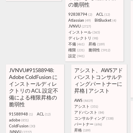
の脆弱性
92838794
ACL
(2)
(12)
Atlassian
BitBucket
(49)
(4)
JVNVU
(2727)
インストール
(365)
ディレクトリ
(98)
不備
昇格
(461)
(189)
権限
脆弱性
(231)
(5912)
設定
(941)
JVNVU#91588948:
アシスト、AWSアド
Adobe ColdFusion に
バンストコンサルテ
インストールディレ
ィングパートナーに
クトリの ACL 設定不
昇格 | アシスト
備による権限昇格の
AWS
(4619)
脆弱性
アシスト
(351)
アドバンスト
(84)
91588948
ACL
(1)
(12)
コンサルティング
(538)
adobe
(851)
パートナー
(696)
ColdFusion
(30)
昇格
(189)
JVNVU
(2727)