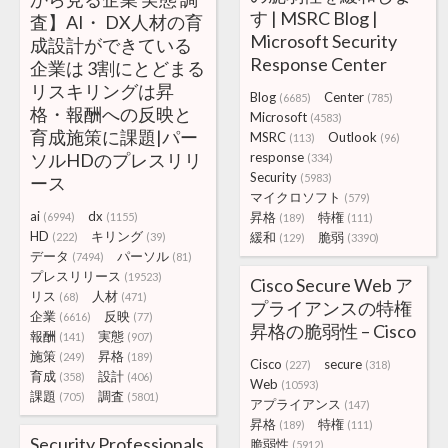
す | MSRC Blog |
査】AI・ DX人材の育
Microsoft Security
成設計ができている
Response Center
企業は 3割にとどまる
リスキリングは昇
Blog
Center
(6685)
(785)
格・報酬への反映と
Microsoft
(4583)
育成施策に課題|パー
MSRC
Outlook
(113)
(96)
ソルHDのプレスリリ
response
(334)
Security
(5983)
ース
マイクロソフト
(579)
ai
dx
昇格
特権
(6994)
(1155)
(189)
(111)
HD
キリング
緩和
脆弱
(222)
(39)
(129)
(3390)
データ
パーソル
(7494)
(81)
プレスリリース
(19523)
Cisco Secure Web ア
リス
人材
(68)
(471)
プライアンスの特権
企業
反映
(6616)
(77)
昇格の脆弱性 – Cisco
報酬
実態
(141)
(907)
施策
昇格
(249)
(189)
Cisco
secure
(227)
(318)
育成
設計
(358)
(406)
Web
(10593)
課題
調査
(705)
(5801)
アプライアンス
(147)
昇格
特権
(189)
(111)
Security Professionals
脆弱性
(5912)