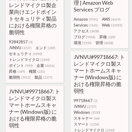
理 | Amazon Web
レンドマイクロ製企
Services ブログ
業向けエンドポイン
トセキュリティ製品
Amazon
AWS
(9591)
(4619)
における権限昇格の
Services
Web
(7631)
(10593)
アクセス
脆弱性
(3438)
ブログ
昇格
(9054)
(189)
92842857
(3)
環境
管理
(1935)
(4038)
JVNVU
エンド
(2727)
(289)
セキュリティ
(6990)
JVNVU#99718667: ト
トレンドマイクロ
(2240)
レンドマイクロ製ス
ポイント
企業
(990)
(6616)
マートホームスキャ
昇格
権限
(189)
(231)
ナー (Windows版) に
脆弱性
製品
(5912)
(2377)
おける権限昇格の脆
弱性
JVNVU#99718667: ト
レンドマイクロ製ス
99718667
(2)
マートホームスキャ
JVNVU
(2727)
ナー (Windows版) に
Windows
(3530)
おける権限昇格の脆
スキャナー
(64)
スマート
弱性
(1236)
トレンドマイクロ
(2240)