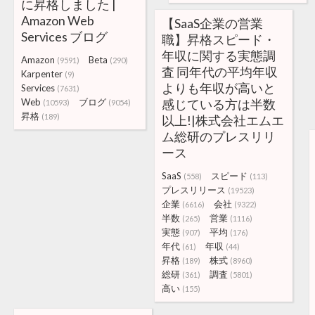
に昇格しました |
Amazon Web
【SaaS企業の営業
Services ブログ
職】昇格スピード・
年収に関する実態調
Amazon
Beta
(9591)
(290)
査 同年代の平均年収
Karpenter
(9)
よりも年収が高いと
Services
(7631)
Web
ブログ
感じている方は半数
(10593)
(9054)
昇格
(189)
以上!|株式会社エムエ
ム総研のプレスリリ
ース
SaaS
スピード
(558)
(113)
プレスリリース
(19523)
企業
会社
(6616)
(9322)
半数
営業
(265)
(1116)
実態
平均
(907)
(176)
年代
年収
(61)
(44)
昇格
株式
(189)
(8960)
総研
調査
(361)
(5801)
高い
(155)