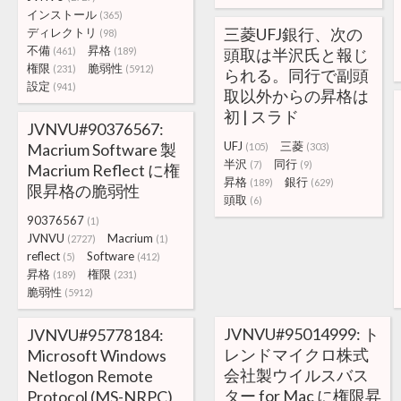
インストール
(365)
三菱UFJ銀行、次の
ディレクトリ
(98)
不備
昇格
(461)
(189)
頭取は半沢氏と報じ
権限
脆弱性
(231)
(5912)
られる。同行で副頭
設定
(941)
取以外からの昇格は
初 | スラド
JVNVU#90376567:
UFJ
三菱
Macrium Software 製
(105)
(303)
半沢
同行
(7)
(9)
Macrium Reflect に権
昇格
銀行
(189)
(629)
限昇格の脆弱性
頭取
(6)
90376567
(1)
JVNVU
Macrium
(2727)
(1)
reflect
Software
(5)
(412)
昇格
権限
(189)
(231)
脆弱性
(5912)
JVNVU#95014999: ト
JVNVU#95778184:
レンドマイクロ株式
Microsoft Windows
会社製ウイルスバス
Netlogon Remote
ター for Mac に権限昇
Protocol (MS-NRPC)