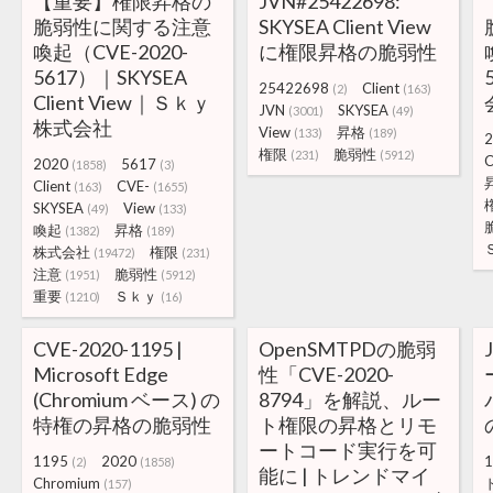
【重要】権限昇格の
JVN#25422698:
脆弱性に関する注意
SKYSEA Client View
喚起（CVE-2020-
に権限昇格の脆弱性
5617）｜SKYSEA
25422698
Client
(2)
(163)
Client View｜Ｓｋｙ
JVN
SKYSEA
(3001)
(49)
株式会社
View
昇格
(133)
(189)
2
権限
脆弱性
(231)
(5912)
C
2020
5617
(1858)
(3)
Client
CVE-
(163)
(1655)
SKYSEA
View
(49)
(133)
喚起
昇格
(1382)
(189)
株式会社
権限
(19472)
(231)
注意
脆弱性
(1951)
(5912)
重要
Ｓｋｙ
(1210)
(16)
CVE-2020-1195 |
OpenSMTPDの脆弱
Microsoft Edge
性「CVE-2020-
(Chromium ベース) の
8794」を解説、ルー
特権の昇格の脆弱性
ト権限の昇格とリモ
ートコード実行を可
1195
2020
1
(2)
(1858)
能に | トレンドマイ
Chromium
(157)