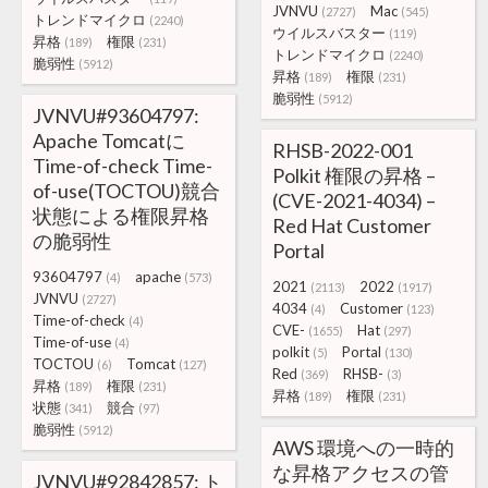
JVNVU
Mac
(2727)
(545)
トレンドマイクロ
(2240)
ウイルスバスター
(119)
昇格
権限
(189)
(231)
トレンドマイクロ
(2240)
脆弱性
(5912)
昇格
権限
(189)
(231)
脆弱性
(5912)
JVNVU#93604797:
Apache Tomcatに
RHSB-2022-001
Time-of-check Time-
Polkit 権限の昇格 –
of-use(TOCTOU)競合
(CVE-2021-4034) –
状態による権限昇格
Red Hat Customer
の脆弱性
Portal
93604797
apache
(4)
(573)
2021
2022
(2113)
(1917)
JVNVU
(2727)
4034
Customer
(4)
(123)
Time-of-check
(4)
CVE-
Hat
(1655)
(297)
Time-of-use
(4)
polkit
Portal
(5)
(130)
TOCTOU
Tomcat
(6)
(127)
Red
RHSB-
(369)
(3)
昇格
権限
(189)
(231)
昇格
権限
(189)
(231)
状態
競合
(341)
(97)
脆弱性
(5912)
AWS 環境への一時的
な昇格アクセスの管
JVNVU#92842857: ト