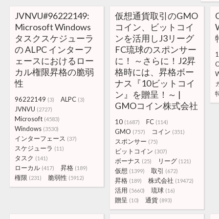
JVNVU#96222149:
仮想通貨取引のGMO
Microsoft Windows
コイン、ビットコイ
タスクスケジューラ
ンを活用しJ3リーグ
の ALPC インターフ
FC琉球のスポンサー
1
ェースにおけるロー
に！ ～さらに！J2昇
C
カル権限昇格の脆弱
格時には、昇格ボー
W
性
ナス『10ビットコイ
ン』を贈呈！～ |
96222149
ALPC
(3)
(3)
GMOコイン株式会社
JVNVU
(2727)
Microsoft
(4583)
10
FC
(1687)
(114)
Windows
(3530)
GMO
コイン
(757)
(351)
インターフェース
(37)
スポンサー
(75)
スケジューラ
(11)
ビットコイン
(307)
タスク
(141)
ボーナス
リーグ
(25)
(121)
ローカル
昇格
(417)
(189)
仮想
取引
(1399)
(672)
権限
脆弱性
(231)
(5912)
昇格
株式会社
(189)
(19472)
活用
琉球
(5660)
(16)
贈呈
通貨
(10)
(893)