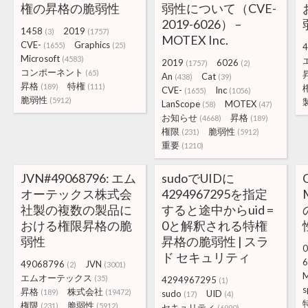
権の昇格の脆弱性
弱性について（CVE-
2019-6026） –
1458
2019
(3)
(1757)
MOTEX Inc.
CVE-
Graphics
(1655)
(25)
4
Microsoft
(4583)
2019
6026
(1757)
(2)
コンポーネント
(65)
An
Cat
(438)
(39)
昇格
特権
(189)
(111)
CVE-
Inc
(1655)
(1056)
脆弱性
(5912)
LanScope
MOTEX
(58)
(47)
お知らせ
昇格
(4668)
(189)
権限
脆弱性
(231)
(5912)
重要
(1210)
JVN#49068796: エム
sudoでUIDに
オーテックス株式会
4294967295を指定
社製の複数の製品に
すると途中からuid =
おける権限昇格の脆
0と解釈される特権
弱性
昇格の脆弱性 | スラ
0
ド セキュリティ
6
49068796
JVN
(2)
(3001)
M
エムオーテックス
(35)
4294967295
(1)
s
昇格
株式会社
(189)
(19472)
sudo
UID
(17)
(4)
権限
脆弱性
(231)
(5912)
セキュリティ
(6990)