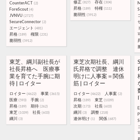
修正
存在
(827)
(304)
CounterACT
(2)
昇格
特権
(189)
(111)
ForeScout
S
(4)
脆弱性
(5912)
JVNVU
(2727)
SecureConnector
(2)
エージェント
(481)
昇格
権限
(189)
(231)
脆弱性
(5912)
東芝、綱川副社長が
東芝次期社長、綱川
社長昇格へ 医療事
氏昇格で調整 連休
業を育てた手腕に期
明けに人事案＝関係
待 | ロイター
筋 | ロイター
ロイター
事業
ロイター
人事案
(4622)
(3615)
(4622)
(2)
医療
手腕
昇格
東芝
(593)
(2)
(189)
(1039)
昇格
期待
次期
社長
(189)
(262)
(173)
(603)
E
東芝
社長
綱川
調整
(1039)
(603)
(3)
(218)
P
綱川
連休明け
関係
(3)
(1)
(687)
S