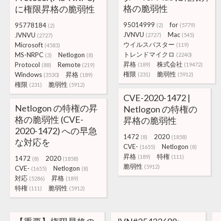
格の脆弱性
に権限昇格の脆弱性
95014999
for
95778184
(2)
(5779)
(2)
JVNVU
Mac
JVNVU
(2727)
(545)
(2727)
ウイルスバスター
Microsoft
(119)
(4583)
トレンドマイクロ
MS-NRPC
Netlogon
(2240)
(3)
(8)
昇格
株式会社
Protocol
Remote
(189)
(19472)
(88)
(219)
権限
脆弱性
Windows
昇格
(231)
(5912)
(3530)
(189)
権限
脆弱性
(231)
(5912)
CVE-2020-1472 |
Netlogon の特権の昇
Netlogon の特権の
格の脆弱性 (CVE-
昇格の脆弱性
2020-1472) への早急
1472
2020
(8)
(1858)
な対応を
CVE-
Netlogon
(1655)
(8)
昇格
特権
(189)
(111)
1472
2020
(8)
(1858)
脆弱性
(5912)
CVE-
Netlogon
(1655)
(8)
対応
昇格
(5286)
(189)
特権
脆弱性
(111)
(5912)