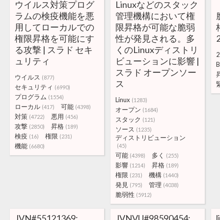
ウイルス対策プログ
Linuxなどのスタック
ラムの検疫機能を悪
管理機構において権
用してローカルでの
限昇格が可能な脆弱
権限昇格を可能にす
性が発見される。多
る攻撃 | スラド セキ
くのLinuxディストリ
2
ュリティ
ビューションに影響 |
B
スラド オープンソー
ウイルス
(877)
ス
セキュリティ
(6990)
プログラム
(1554)
Linux
(1283)
ローカル
可能
(417)
(4398)
オープン
(1684)
対策
悪用
(4722)
(456)
スタック
(121)
攻撃
昇格
(2850)
(189)
ソース
(1235)
検疫
権限
(16)
(231)
ディストリビューション
機能
(45)
(6680)
可能
多く
(4398)
(255)
影響
昇格
(1214)
(189)
権限
機構
(231)
(1440)
発見
管理
(795)
(4038)
脆弱性
(5912)
JVN#55121369:
JVNVU#98590454: