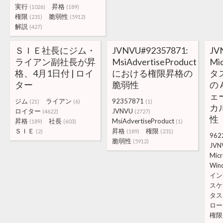
実行
昇格
(1026)
(189)
権限
脆弱性
(231)
(5912)
解説
(427)
ＳＩＥ社長にジム・
JVNVU#92357871:
JV
ライアン副社長が昇
MsiAdvertiseProduct
Mi
格、4月1日付 | ロイ
における権限昇格の
タ
ター
脆弱性
の 
ェ
ジム
ライアン
92357871
(21)
(6)
(1)
カ
ロイター
JVNVU
(4622)
(2727)
性
昇格
社長
MsiAdvertiseProduct
(189)
(603)
(1)
ＳＩＥ
昇格
権限
(2)
(189)
(231)
962
脆弱性
(5912)
JVN
Micr
Win
イン
スケ
タス
ロー
権限