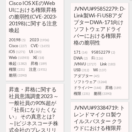
Cisco IOS XEのWeb
JVNVU#95852279: D-
UIにおける権限昇格
Link製Wi-Fi USBアダ
の脆弱性(CVE-2023-
プターDWA-171向け
20198)に関する注意
ソフトウェアドライ
喚起
バーにおける権限昇
20198
2023
(5)
(1936)
格の脆弱性
Cisco
CVE-
(227)
(1655)
iOS
UI
(1271)
(245)
171
95852279
(14)
(2)
Web
XE
(10593)
(18)
DWA
Fi
(2)
(126)
喚起
昇格
(1382)
(189)
JVNVU
Link
(2727)
(183)
権限
注意
(231)
(1951)
USB
Wi
(312)
(137)
脆弱
(3390)
アダプター
(45)
ソフトウェア
(1264)
ドライバー
昇格
(144)
(189)
昇進・昇格に関する
権限
脆弱
(231)
(3390)
社員意識調査2023 ～
一般社員の90%超が
JVNVU#93384719: ト
「社長になりたくな
レンドマイクロ製ウ
い」 その真意とは?
イルスバスター クラ
～|ビジネスコーチ株
ウドにおける権限昇
式会社のプレスリリ