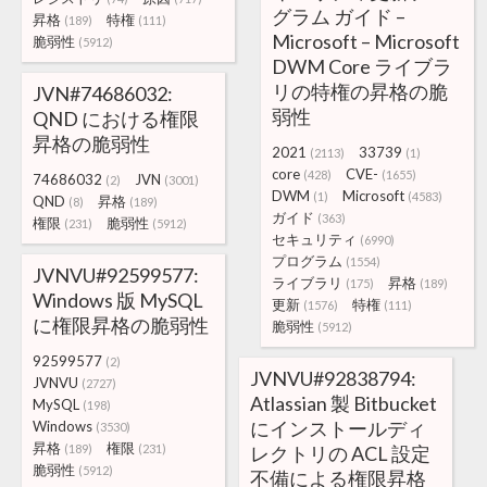
グラム ガイド –
昇格
特権
(189)
(111)
Microsoft – Microsoft
脆弱性
(5912)
DWM Core ライブラ
リの特権の昇格の脆
JVN#74686032:
弱性
QND における権限
昇格の脆弱性
2021
33739
(2113)
(1)
core
CVE-
(428)
(1655)
74686032
JVN
(2)
(3001)
DWM
Microsoft
(1)
(4583)
QND
昇格
(8)
(189)
ガイド
(363)
権限
脆弱性
(231)
(5912)
セキュリティ
(6990)
プログラム
(1554)
JVNVU#92599577:
ライブラリ
昇格
(175)
(189)
Windows 版 MySQL
更新
特権
(1576)
(111)
に権限昇格の脆弱性
脆弱性
(5912)
92599577
(2)
JVNVU#92838794:
JVNVU
(2727)
Atlassian 製 Bitbucket
MySQL
(198)
にインストールディ
Windows
(3530)
昇格
権限
(189)
(231)
レクトリの ACL 設定
脆弱性
(5912)
不備による権限昇格