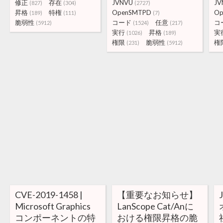
修正
存在
JVNVU
JV
(827)
(304)
(2727)
昇格
特権
OpenSMTPD
Op
(189)
(111)
(7)
脆弱性
コード
任意
コ
(5912)
(1524)
(217)
実行
昇格
実
(1026)
(189)
権限
脆弱性
権
(231)
(5912)
CVE-2019-1458 |
【重要なお知らせ】
Microsoft Graphics
LanScope Cat/Anに
コンポーネントの特
おける権限昇格の脆