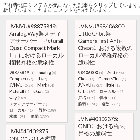
吉祥寺北口システムが気になった記事をクリップしています
析しています。たまにコメントをつけています。
JVNVU#98875819:
JVNVU#98406800:
Analog Way製メディ
Little Orbit製
アサーバー「Picturall
GamersFirst Anti-
Quad Compact Mark
Cheatにおける複数の
II」におけるローカル
ローカル特権昇格の
権限昇格の脆弱性
脆弱性
98875819
analog
98406800
Anti
(1)
(5)
(1)
(195)
Compact
II
Cheat
GamersFirst
(25)
(67)
(5)
(1)
JVNVU
Mark
JVNVU
little
(2727)
(34)
(2727)
(12)
Picturall
Quad
Orbit
ローカル
(1)
(3)
(30)
(417)
way
昇格
特権
(109)
(189)
(111)
メディアサーバー
脆弱
複数
(1)
(3390)
(2781)
ローカル
昇格
(417)
(189)
権限
脆弱
(231)
(3390)
JVN#40102375:
QNDにおける権限
JVN#40102375:
昇格の脆弱性
QNDにおける権限