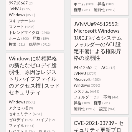
99718667
(2)
ホーム
昇格
(300)
(189)
JVNVU
(2727)
権限
脆弱性
(231)
(5912)
Windows
(3530)
スキャナー
(64)
JVNVU#94512552:
スマート
(1236)
Microsoft Windows
トレンドマイクロ
(2240)
10におけるシステム
ホーム
昇格
(300)
(189)
フォルダーのACL設
権限
脆弱性
(231)
(5912)
定不備による権限昇
格の脆弱性
Windowsに特権昇格
の新たなゼロデイ脆
94512552
ACL
(2)
(12)
弱性、原因はレジス
JVNVU
(2727)
トリハイブファイル
Microsoft
(4583)
のアクセス権 | スラド
Windows
(3530)
システム
セキュリティ
(6611)
フォルダー
不備
(18)
(461)
Windows
(3530)
昇格
権限
(189)
(231)
アクセス権
(9)
脆弱性
設定
(5912)
(941)
セキュリティ
(6990)
ゼロデイ
ハイブ
(176)
(12)
CVE-2021-33739 – セ
ファイル
(1141)
キュリティ更新プロ
レジストリ
原因
(74)
(717)