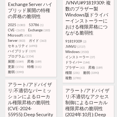
JVNVU#91819309: 複
Exchange Server ハイ
数のブラザー製
ブリッド展開の特権
Windows版ドライバ
の昇格の脆弱性
ーインストーラーに
2025
53786
(1083)
(1)
おける権限昇格につ
CVE-
Exchange
(1655)
(183)
ながる脆弱性
Microsoft
(4583)
Server
ガイド
(803)
(363)
91819309
(2)
セキュリティ
(6990)
JVNVU
(2727)
ハイブリッド
(329)
Windows
(3530)
プログラム
(1554)
インストーラー
(37)
展開
昇格
(1049)
(189)
ドライバー
(144)
更新
特権
(1576)
(111)
ブラザー
昇格
(43)
(189)
脆弱
(3390)
権限
脆弱
(231)
(3390)
複数
(2781)
アラート/アドバイザ
リ:不適切なパーミッ
アラート/アドバイザ
ションによるローカ
リ:不適切なアクセス
ル権限昇格の脆弱性
制御によるローカル
(CVE-2024-
権限昇格の脆弱性
55955):Deep Security
(2024年10月):Deep