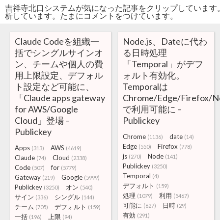
吉祥寺北口システムが気になった記事をクリップしています
析しています。たまにコメントをつけています。
Claude Codeを組織一
Node.js、Dateに代わ
括でシングルサインオ
る日時処理
ン、チームや個人の費
「Temporal」がデフ
用上限設定、デフォル
ォルト有効化。
ト設定など可能に、
Temporalは
「Claude apps gateway
Chrome/Edge/Firefox/No
for AWS/Google
で利用可能に –
Cloud」登場 –
Publickey
Publickey
Chrome
date
(1136)
(14)
Edge
Firefox
(550)
(778)
Apps
AWS
(313)
(4619)
js
Node
(270)
(141)
Claude
Cloud
(74)
(2338)
Publickey
(3250)
Code
for
(507)
(5779)
Temporal
(4)
Gateway
Google
(219)
(5999)
デフォルト
(159)
Publickey
オン
(3250)
(540)
処理
利用
(1079)
(5467)
サイン
シングル
(336)
(144)
可能に
日時
(627)
(29)
チーム
デフォルト
(705)
(159)
有効
(291)
一括
上限
(196)
(94)