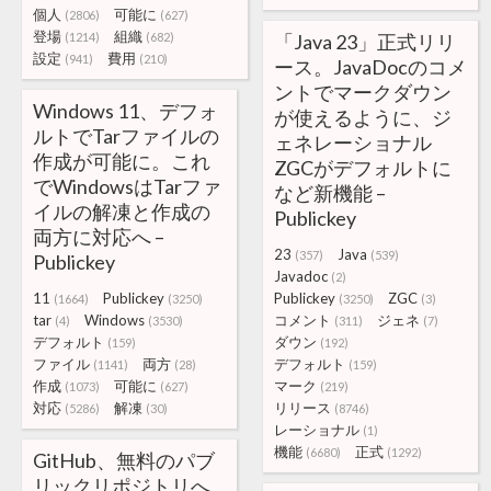
個人
可能に
(2806)
(627)
登場
組織
(1214)
(682)
「Java 23」正式リリ
設定
費用
(941)
(210)
ース。JavaDocのコメ
ントでマークダウン
Windows 11、デフォ
が使えるように、ジ
ルトでTarファイルの
ェネレーショナル
作成が可能に。これ
ZGCがデフォルトに
でWindowsはTarファ
など新機能 –
イルの解凍と作成の
Publickey
両方に対応へ –
23
Java
(357)
(539)
Publickey
Javadoc
(2)
11
Publickey
Publickey
ZGC
(1664)
(3250)
(3250)
(3)
tar
Windows
コメント
ジェネ
(4)
(3530)
(311)
(7)
デフォルト
ダウン
(159)
(192)
ファイル
両方
デフォルト
(1141)
(28)
(159)
作成
可能に
マーク
(1073)
(627)
(219)
対応
解凍
リリース
(5286)
(30)
(8746)
レーショナル
(1)
機能
正式
(6680)
(1292)
GitHub、無料のパブ
リックリポジトリへ