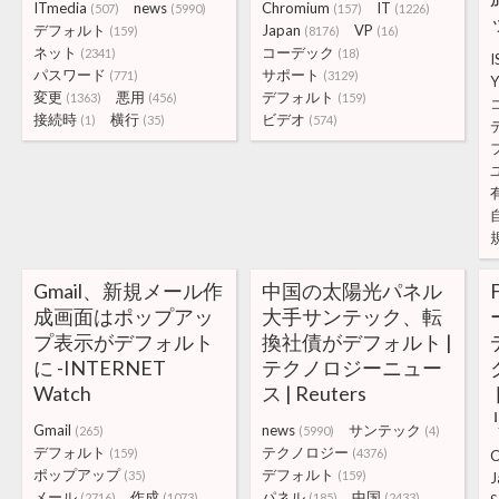
ITmedia
news
Chromium
IT
(507)
(5990)
(157)
(1226)
デフォルト
Japan
VP
(159)
(8176)
(16)
ネット
コーデック
(2341)
(18)
I
パスワード
サポート
(771)
(3129)
変更
悪用
デフォルト
(1363)
(456)
(159)
接続時
横行
ビデオ
(1)
(35)
(574)
Gmail、新規メール作
中国の太陽光パネル
成画面はポップアッ
大手サンテック、転
プ表示がデフォルト
換社債がデフォルト |
に -INTERNET
テクノロジーニュー
Watch
ス | Reuters
Gmail
news
サンテック
(265)
(5990)
(4)
デフォルト
テクノロジー
(159)
(4376)
C
ポップアップ
デフォルト
(35)
(159)
J
メール
作成
パネル
中国
(2716)
(1073)
(185)
(2433)