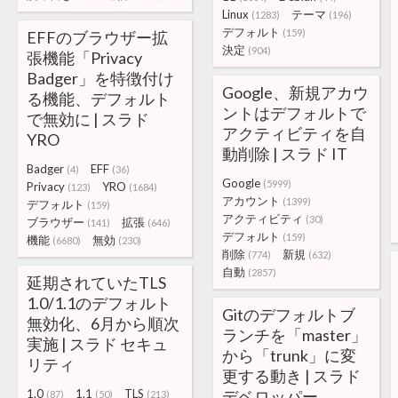
Linux
テーマ
(1283)
(196)
デフォルト
(159)
EFFのブラウザー拡
決定
(904)
張機能「Privacy
Badger」を特徴付け
Google、新規アカウ
る機能、デフォルト
ントはデフォルトで
で無効に | スラド
アクティビティを自
YRO
動削除 | スラド IT
Badger
EFF
(4)
(36)
Google
(5999)
Privacy
YRO
(123)
(1684)
アカウント
(1399)
デフォルト
(159)
アクティビティ
(30)
ブラウザー
拡張
(141)
(646)
デフォルト
(159)
機能
無効
(6680)
(230)
削除
新規
(774)
(632)
自動
(2857)
延期されていたTLS
1.0/1.1のデフォルト
Gitのデフォルトブ
無効化、6月から順次
ランチを「master」
実施 | スラド セキュ
から「trunk」に変
リティ
更する動き | スラド
1.0
1.1
TLS
デベロッパー
(87)
(50)
(213)