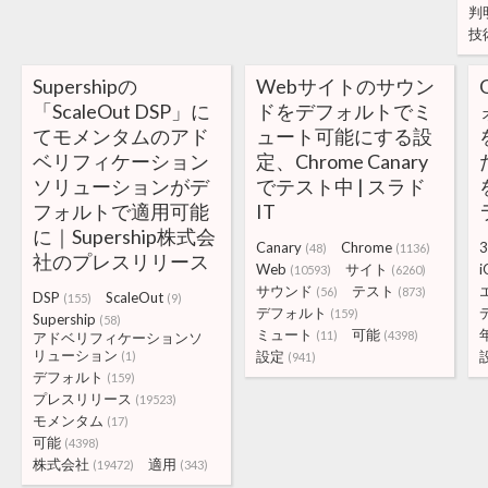
判
技
Supershipの
Webサイトのサウン
「ScaleOut DSP」に
ドをデフォルトでミ
てモメンタムのアド
ュート可能にする設
ベリフィケーション
定、Chrome Canary
ソリューションがデ
でテスト中 | スラド
フォルトで適用可能
IT
に｜Supership株式会
Canary
Chrome
3
(48)
(1136)
社のプレスリリース
Web
サイト
i
(10593)
(6260)
サウンド
テスト
(56)
(873)
DSP
ScaleOut
(155)
(9)
デフォルト
(159)
Supership
(58)
ミュート
可能
(11)
(4398)
アドベリフィケーションソ
リューション
設定
(1)
(941)
デフォルト
(159)
プレスリリース
(19523)
モメンタム
(17)
可能
(4398)
株式会社
適用
(19472)
(343)