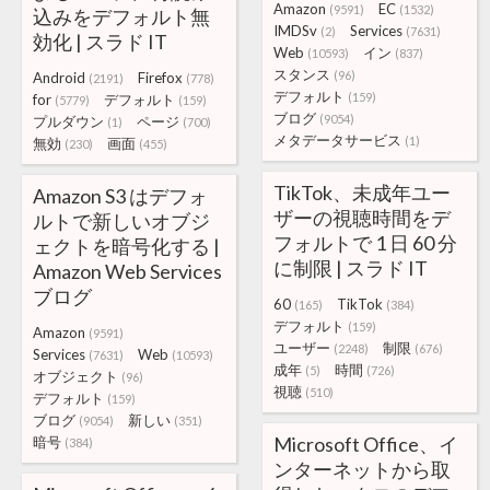
Amazon
EC
(9591)
(1532)
込みをデフォルト無
IMDSv
Services
(2)
(7631)
効化 | スラド IT
Web
イン
(10593)
(837)
スタンス
(96)
Android
Firefox
(2191)
(778)
デフォルト
(159)
for
デフォルト
(5779)
(159)
ブログ
(9054)
プルダウン
ページ
(1)
(700)
メタデータサービス
(1)
無効
画面
(230)
(455)
TikTok、未成年ユー
Amazon S3 はデフォ
ザーの視聴時間をデ
ルトで新しいオブジ
フォルトで 1 日 60 分
ェクトを暗号化する |
に制限 | スラド IT
Amazon Web Services
ブログ
60
TikTok
(165)
(384)
デフォルト
(159)
Amazon
(9591)
ユーザー
制限
(2248)
(676)
Services
Web
(7631)
(10593)
成年
時間
(5)
(726)
オブジェクト
(96)
視聴
(510)
デフォルト
(159)
ブログ
新しい
(9054)
(351)
Microsoft Office、イ
暗号
(384)
ンターネットから取