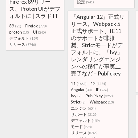
Firefox 89リリー
設定
(941)
ス、Proton UIがデフ
ォルトに | スラド IT
「Angular 12」正式リ
リース。Webpack 5
89
Firefox
(25)
(778)
正式サポート、IE11
proton
UI
(10)
(245)
のサポートが非推
デフォルト
(159)
奨、Strictモードがデ
リリース
(8746)
フォルトに、「Ivy」
レンダリングエンジ
ンへの移行が事実上
完了など – Publickey
11
12
(1664)
(1454)
Angular
IE
(30)
(236)
Ivy
Publickey
(7)
(3250)
Strict
Webpack
(2)
(13)
エンジン
(654)
サポート
(3129)
デフォルト
(159)
モード
(278)
リリース
(8746)