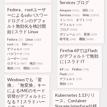
Services ブログ
Fedora、rootユーザ
Amazon
EBS
(9591)
(72)
ーによるsshパスワー
Services
Web
(7631)
(10593)
ドログインのデフォ
イン
オプト
(837)
(190)
デフォルト
(159)
ルト無効化を検討開
ブログ
(9054)
始 | スラド Linux
ボリューム
新規
(67)
(632)
暗号化
機能
Fedora
Linux
(346)
(6680)
(25)
(1283)
root
SSH
(56)
(66)
デフォルト
(159)
Firefox 69ではFlash
パスワード
(771)
がデフォルトで無効
ユーザー
(2248)
に | スラド IT
ログイン
検討
(487)
(966)
無効
開始
(230)
(22402)
69
Firefox
(26)
(778)
Flash
(337)
Windowsでも「変
デフォルト
(159)
無効
(230)
換」「無変換」キー
によるIMEのモード
Kubernetes 1.13リリ
切替がデフォルトに
ース。Container
なる？ | スラド ハー
Storage Interface仕様