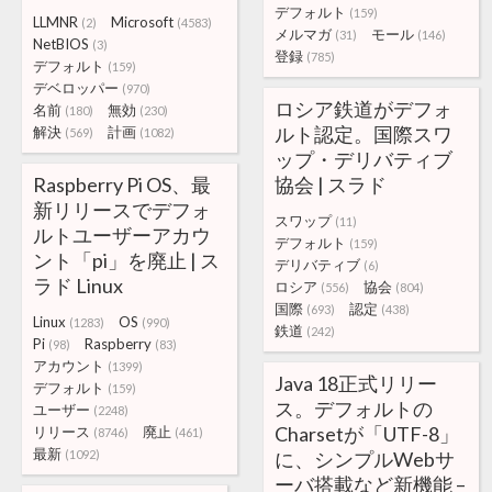
デフォルト
(159)
LLMNR
Microsoft
(2)
(4583)
メルマガ
モール
(31)
(146)
NetBIOS
(3)
登録
(785)
デフォルト
(159)
デベロッパー
(970)
ロシア鉄道がデフォ
名前
無効
(180)
(230)
ルト認定。国際スワ
解決
計画
(569)
(1082)
ップ・デリバティブ
Raspberry Pi OS、最
協会 | スラド
新リリースでデフォ
スワップ
(11)
ルトユーザーアカウ
デフォルト
(159)
ント「pi」を廃止 | ス
デリバティブ
(6)
ラド Linux
ロシア
協会
(556)
(804)
国際
認定
(693)
(438)
Linux
OS
(1283)
(990)
鉄道
(242)
Pi
Raspberry
(98)
(83)
アカウント
(1399)
Java 18正式リリー
デフォルト
(159)
ス。デフォルトの
ユーザー
(2248)
Charsetが「UTF-8」
リリース
廃止
(8746)
(461)
最新
(1092)
に、シンプルWebサ
ーバ搭載など新機能 –