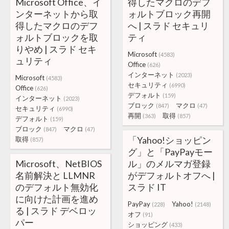
Microsoft Office、イ
得したマクロのデフ
ンターネットから取
ォルトブロック再開
得したマクロのデフ
へ | スラド セキュリ
ォルトブロックを取
ティ
りやめ | スラド セキ
Microsoft
(4583)
ュリティ
Office
(626)
インターネット
(2023)
Microsoft
(4583)
セキュリティ
(6990)
Office
(626)
デフォルト
(159)
インターネット
(2023)
ブロック
マクロ
(847)
(47)
セキュリティ
(6990)
再開
取得
(363)
(857)
デフォルト
(159)
ブロック
マクロ
(847)
(47)
「Yahoo!ショッピン
取得
(857)
グ」と「PayPayモー
Microsoft、NetBIOS
ル」のメルマガ登録
名前解決と LLMNR
がデフォルトオフへ |
のデフォルト無効化
スラド IT
に向けた計画を進め
PayPay
Yahoo!
(228)
(2148)
る | スラド デベロッ
オフ
(91)
パー
ショッピング
(433)