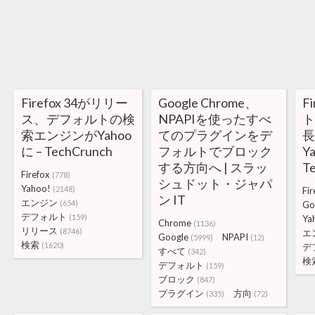
Firefox 34がリリー
Google Chrome、
F
ス、デフォルトの検
NPAPIを使ったすべ
索エンジンがYahoo
てのプラグインをデ
長
に – TechCrunch
フォルトでブロック
Y
する方向へ | スラッ
T
Firefox
(778)
シュドット・ジャパ
Yahoo!
(2148)
Fir
ン IT
エンジン
(654)
Go
デフォルト
(159)
Ya
Chrome
(1136)
リリース
(8746)
エ
Google
NPAPI
(5999)
(12)
検索
(1620)
デ
すべて
(342)
検
デフォルト
(159)
ブロック
(847)
プラグイン
方向
(335)
(72)