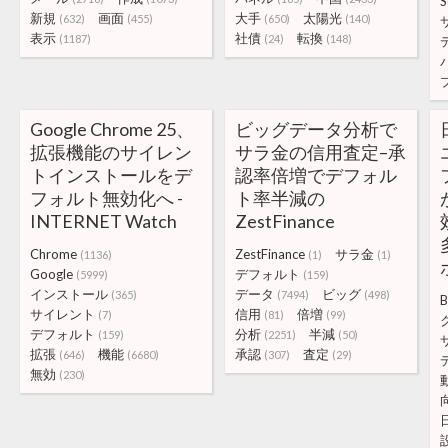
S
新規
画面
大手
太陽光
(632)
(455)
(650)
(140)
表示
社債
転換
(1187)
(24)
(148)
Google Chrome 25、
ビッグデータ分析で
拡張機能のサイレン
サラ金の信用査定–承
トインストールをデ
認率倍増でデフォル
フォルト無効化へ -
ト率半減の
INTERNET Watch
ZestFinance
Chrome
ZestFinance
サラ金
(1136)
(1)
(1)
Google
デフォルト
(5999)
(159)
インストール
データ
ビッグ
(365)
(7494)
(498)
B
サイレント
信用
倍増
(7)
(81)
(99)
デフォルト
分析
半減
(159)
(2251)
(50)
拡張
機能
承認
査定
(646)
(6680)
(307)
(29)
無効
(230)