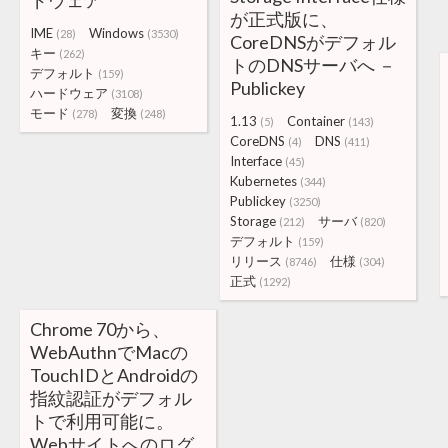
ドウェア
が正式版に、
IME
Windows
(28)
(3530)
CoreDNSがデフォル
キー
(262)
トのDNSサーバへ －
デフォルト
(159)
Publickey
ハードウェア
(3108)
モード
変換
(278)
(248)
1.13
Container
(5)
(143)
CoreDNS
DNS
(4)
(411)
Interface
(45)
Kubernetes
(344)
Publickey
(3250)
Storage
サーバ
(212)
(820)
デフォルト
(159)
リリース
仕様
(8746)
(304)
正式
(1292)
Chrome 70から、
WebAuthnでMacの
TouchIDとAndroidの
指紋認証がデフォル
トで利用可能に。
Webサイトへのログ