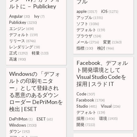
プル
ルトに － Publickey
apple
iOS
(3317)
(1271)
Angular
Ivy
(30)
(7)
アップル
(1551)
Publickey
(3250)
ソフト
(1036)
エンジン
(654)
デフォルト
(159)
デフォルト
(159)
ブラウザ
(524)
リリース
(8746)
メール
変更
(2716)
(1363)
レンダリング
(58)
指標
検討
(100)
(966)
正式
軽量
(1292)
(133)
高速
(900)
Facebook、デフォル
ト開発環境として
Windowsの 「デフォ
Visual Studio Codeを
ルトの印刷モニタ
採用 | スラド IT
ー」として登録され
る悪意のあるダウン
Code
(507)
Facebook
(1704)
ローダー DePriMonを
Studio
Visual
(481)
(236)
検出 | ESET
デフォルト
(159)
採用
環境
DePriMon
ESET
(1406)
(1935)
(1)
(61)
開発
Windows
(7222)
(3530)
ダウン
(192)