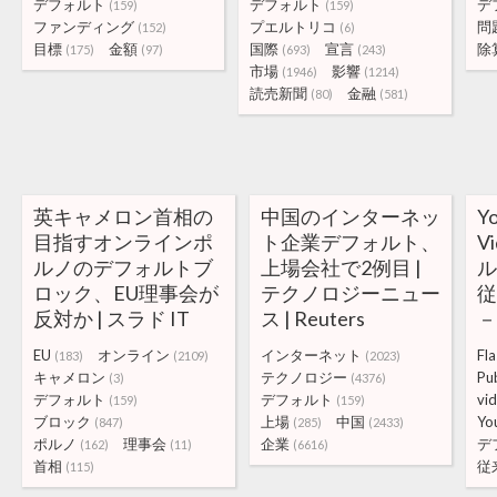
デフォルト
デフォルト
デ
(159)
(159)
ファンディング
プエルトリコ
問
(152)
(6)
目標
金額
国際
宣言
除
(175)
(97)
(693)
(243)
市場
影響
(1946)
(1214)
読売新聞
金融
(80)
(581)
英キャメロン首相の
中国のインターネッ
Y
目指すオンラインポ
ト企業デフォルト、
V
ルノのデフォルトブ
上場会社で2例目 |
ロック、EU理事会が
テクノロジーニュー
従
反対か | スラド IT
ス | Reuters
－ 
EU
オンライン
インターネット
Fl
(183)
(2109)
(2023)
キャメロン
テクノロジー
Pu
(3)
(4376)
デフォルト
デフォルト
vi
(159)
(159)
ブロック
上場
中国
Yo
(847)
(285)
(2433)
ポルノ
理事会
企業
デ
(162)
(11)
(6616)
首相
従
(115)