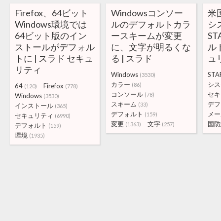
Firefox、64ビット
Windowsコンソー
米
Windows環境では
ルのデフォルトカラ
シ
64ビット版のイン
ースキームが変更
ST
ストールがデフォル
に、文字が明るくな
ルト
トに | スラド セキュ
る | スラド
ュ
リティ
Windows
STA
(3530)
カラー
シス
(86)
64
Firefox
(120)
(778)
コンソール
セキ
(78)
Windows
(3530)
スキーム
デフ
(33)
インストール
(365)
デフォルト
メー
(159)
セキュリティ
(6990)
変更
文字
国防
(1363)
(257)
デフォルト
(159)
環境
(1935)