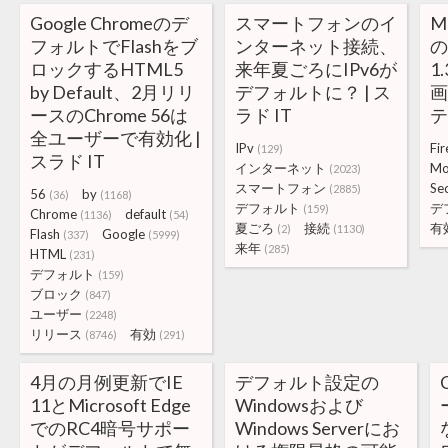
Google Chromeのデ
スマートフォンのイ
Mo
フォルトでFlashをブ
ンターネット接続、
の
ロックするHTML5
来年夏ごろにIPv6が
1
by Default、2月リリ
デフォルトに？ | ス
画
ースのChrome 56は
ラド IT
全ユーザーで有効化 |
IPv
Fir
(129)
スラド IT
インターネット
Mo
(2023)
スマートフォン
Sec
(2885)
56
by
(36)
(1168)
デフォルト
デ
(159)
Chrome
default
(1136)
(54)
夏ごろ
接続
有
(2)
(1130)
Flash
Google
(337)
(5999)
来年
(285)
HTML
(231)
デフォルト
(159)
ブロック
(847)
ユーザー
(2248)
リリース
有効
(8746)
(291)
4月の月例更新でIE
デフォルト設定の
11とMicrosoft Edge
Windowsおよび
でのRC4暗号サポー
Windows Serverにお