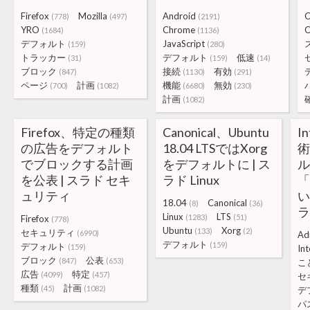
Firefox
Mozilla
Android
(778)
(497)
(2191)
YRO
Chrome
(1684)
(1136)
デフォルト
JavaScript
(159)
(280)
トラッカー
デフォルト
低速
(31)
(159)
(14)
ブロック
接続
有効
(847)
(1130)
(291)
ページ
計画
機能
無効
(700)
(1082)
(6680)
(230)
計画
(1082)
Firefox、特定の種類
Canonical、Ubuntu
I
の広告をデフォルト
18.04 LTSではXorg
術
でブロックする計画
をデフォルトに | ス
を公表 | スラド セキ
ラド Linux
「
ュリティ
い
18.04
Canonical
(8)
(36)
ラ
Linux
LTS
(1283)
(51)
Firefox
(778)
Ubuntu
Xorg
(133)
(2)
セキュリティ
(6990)
Ad
デフォルト
(159)
デフォルト
(159)
Int
ブロック
公表
(847)
(653)
こ
広告
特定
(4099)
(457)
セ
種類
計画
(45)
(1082)
デ
パ