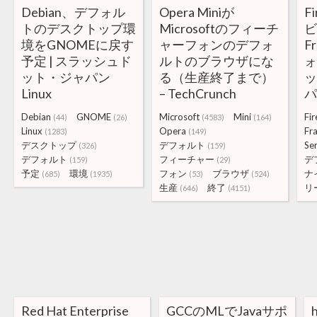
Debian、デフォル
Opera Miniが
F
トのデスクトップ環
Microsoftのフィーチ
ビ
境をGNOMEに戻す
ャーフォンのデフォ
F
予定 | スラッシュド
ルトのブラウザにな
ォ
ット・ジャパン
る（生産終了まで）
Linux
– TechCrunch
パ
Debian
GNOME
Microsoft
Mini
Fir
(44)
(26)
(4583)
(164)
Linux
Opera
Fr
(1283)
(149)
デスクトップ
デフォルト
Se
(326)
(159)
デフォルト
フィーチャー
デ
(159)
(29)
予定
環境
フォン
ブラウザ
ナ
(685)
(1935)
(53)
(524)
生産
終了
リ
(646)
(4151)
Red Hat Enterprise
GCCのMLでJavaサポ