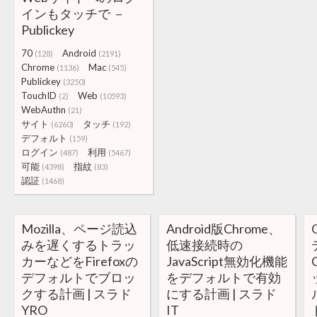
インもタッチで －
Publickey
70
Android
(128)
(2191)
Chrome
Mac
(1136)
(545)
Publickey
(3250)
TouchID
Web
(2)
(10593)
WebAuthn
(21)
サイト
タッチ
(6260)
(192)
デフォルト
(159)
ログイン
利用
(487)
(5467)
可能
指紋
(4398)
(83)
認証
(1468)
Mozilla、ページ読込
Android版Chrome、
みを遅くするトラッ
低速接続時の
カーなどをFirefoxの
JavaScript無効化機能
デフォルトでブロッ
をデフォルトで有効
クする計画 | スラド
にする計画 | スラド
YRO
IT