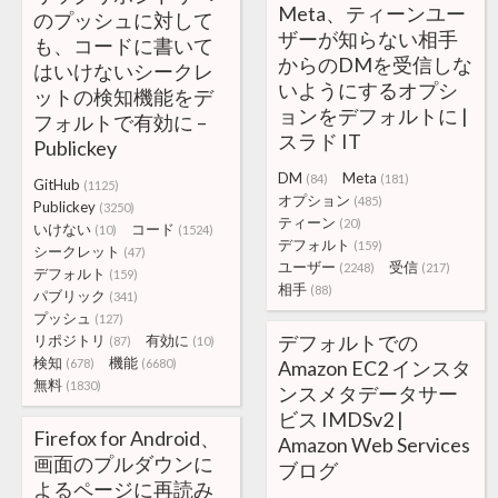
Meta、ティーンユー
のプッシュに対して
ザーが知らない相手
も、コードに書いて
からのDMを受信しな
はいけないシークレ
いようにするオプシ
ットの検知機能をデ
ョンをデフォルトに |
フォルトで有効に –
スラド IT
Publickey
DM
Meta
(84)
(181)
GitHub
(1125)
オプション
(485)
Publickey
(3250)
ティーン
(20)
いけない
コード
(10)
(1524)
デフォルト
(159)
シークレット
(47)
ユーザー
受信
(2248)
(217)
デフォルト
(159)
相手
(88)
パブリック
(341)
プッシュ
(127)
デフォルトでの
リポジトリ
有効に
(87)
(10)
検知
機能
(678)
(6680)
Amazon EC2 インスタ
無料
(1830)
ンスメタデータサー
ビス IMDSv2 |
Firefox for Android、
Amazon Web Services
画面のプルダウンに
ブログ
よるページに再読み