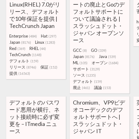
Linux(RHEL) 7.0がリ
ートの廃止とGoのデ
リース、デフォルト
フォルトサポートに
で10年保証を提供 |
ついて議論される |
h
TechCrunch Japan
スラッシュドット・
ジャパン オープンソ
Enterprise
Hat
(484)
(297)
ース
Japan
Linux
(8176)
(1283)
Red
RHEL
(369)
(44)
GCC
GO
(8)
(339)
TechCrunch
(1148)
Japan
Java
(8176)
(539)
デフォルト
(159)
ML
オープン
(105)
(1684)
リリース
保証
(8746)
(152)
サポート
(3129)
提供
(16563)
ソース
(1235)
デフォルト
(159)
廃止
議論
(461)
(153)
デフォルトのパスワ
Chromium、VP9ビデ
ード悪用が横行、ネ
オコーデックのデフ
ット接続時に必ず変
ォルトサポートへ |
更を – ITmedia ニュ
スラッシュドット・
ース
ジャパン IT