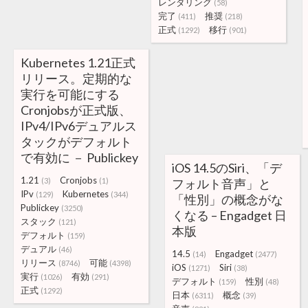
レンダリング
(58)
完了
推奨
(411)
(218)
正式
移行
(1292)
(901)
Kubernetes 1.21正式
リリース。定期的な
実行を可能にする
Cronjobsが正式版、
IPv4/IPv6デュアルス
タックがデフォルト
で有効に － Publickey
iOS 14.5のSiri、「デ
1.21
Cronjobs
(3)
(1)
フォルト音声」と
IPv
Kubernetes
(129)
(344)
「性別」の概念がな
Publickey
(3250)
くなる – Engadget 日
スタック
(121)
本版
デフォルト
(159)
デュアル
(46)
14.5
Engadget
(14)
(2477)
リリース
可能
(8746)
(4398)
iOS
Siri
(1271)
(38)
実行
有効
(1026)
(291)
デフォルト
性別
(159)
(48)
正式
(1292)
日本
概念
(6311)
(39)