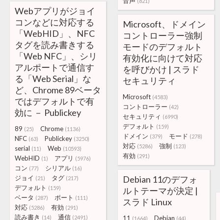
音声
(821)
Webアプリがジョイ
コンなどに対応する
Microsoft、ドメイン
「WebHID」、NFC
コントローラー強制
タグを読み書きする
モードのデフォルト
「Web NFC」、シリ
有効化に向けて対応
アルポートで通信す
を呼びかけ | スラド
る「Web Serial」な
セキュリティ
ど、Chrome 89ベータ
Microsoft
(4583)
ではデフォルトで有
コントローラー
(42)
効に － Publickey
セキュリティ
(6990)
デフォルト
(159)
89
Chrome
(25)
(1136)
ドメイン
モード
(379)
(278)
NFC
Publickey
(63)
(3250)
対応
強制
(5286)
(123)
serial
Web
(11)
(10593)
有効
(291)
WebHID
アプリ
(1)
(5976)
コン
シリアル
(77)
(16)
ジョイ
タグ
Debian 11のデフォ
(21)
(217)
デフォルト
(159)
ルトテーマが決定 |
ベータ
ポート
(287)
(111)
スラド Linux
対応
有効
(5286)
(291)
読み書き
通信
(14)
(2491)
11
Debian
(1664)
(44)