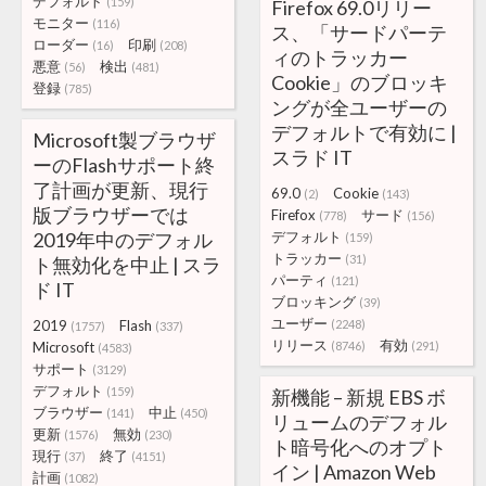
デフォルト
(159)
Firefox 69.0リリー
モニター
(116)
ス、「サードパーテ
ローダー
印刷
(16)
(208)
ィのトラッカー
悪意
検出
(56)
(481)
Cookie」のブロッキ
登録
(785)
ングが全ユーザーの
デフォルトで有効に |
Microsoft製ブラウザ
スラド IT
ーのFlashサポート終
了計画が更新、現行
69.0
Cookie
(2)
(143)
版ブラウザーでは
Firefox
サード
(778)
(156)
2019年中のデフォル
デフォルト
(159)
トラッカー
(31)
ト無効化を中止 | スラ
パーティ
(121)
ド IT
ブロッキング
(39)
ユーザー
2019
Flash
(2248)
(1757)
(337)
リリース
有効
Microsoft
(8746)
(291)
(4583)
サポート
(3129)
デフォルト
(159)
新機能 – 新規 EBS ボ
ブラウザー
中止
(141)
(450)
リュームのデフォル
更新
無効
(1576)
(230)
ト暗号化へのオプト
現行
終了
(37)
(4151)
イン | Amazon Web
計画
(1082)