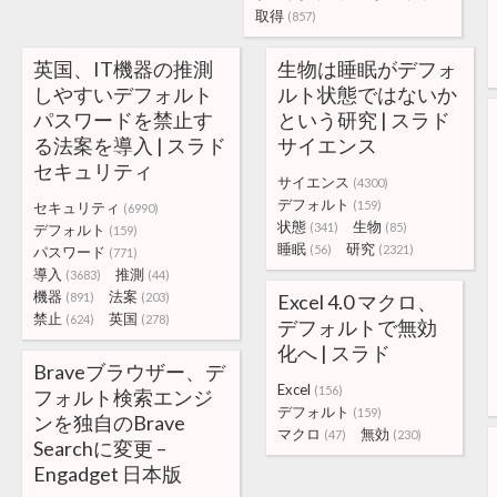
取得
(857)
英国、IT機器の推測
生物は睡眠がデフォ
しやすいデフォルト
ルト状態ではないか
パスワードを禁止す
という研究 | スラド
る法案を導入 | スラド
サイエンス
セキュリティ
サイエンス
(4300)
デフォルト
(159)
セキュリティ
(6990)
状態
生物
(341)
(85)
デフォルト
(159)
睡眠
研究
(56)
(2321)
パスワード
(771)
導入
推測
(3683)
(44)
機器
法案
(891)
(203)
Excel 4.0 マクロ、
禁止
英国
(624)
(278)
デフォルトで無効
化へ | スラド
Braveブラウザー、デ
Excel
(156)
フォルト検索エンジ
デフォルト
(159)
ンを独自のBrave
マクロ
無効
(47)
(230)
Searchに変更 –
Engadget 日本版