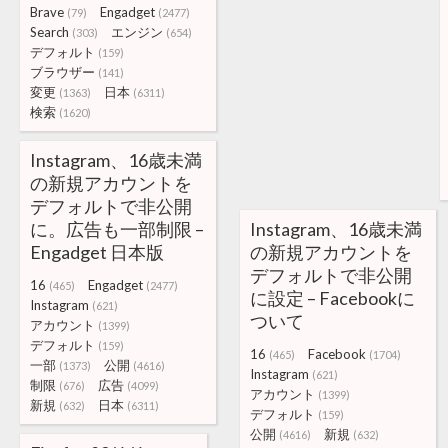
Brave
Engadget
(79)
(2477)
Search
エンジン
(303)
(654)
デフォルト
(159)
ブラウザー
(141)
変更
日本
(1363)
(6311)
検索
(1620)
Instagram、16歳未満
の新規アカウントを
デフォルトで非公開
に。広告も一部制限 –
Instagram、16歳未満
Engadget 日本版
の新規アカウントを
デフォルトで非公開
16
Engadget
(465)
(2477)
に設定 – Facebookに
Instagram
(621)
ついて
アカウント
(1399)
デフォルト
(159)
16
Facebook
(465)
(1704)
一部
公開
(1373)
(4616)
Instagram
(621)
制限
広告
(676)
(4099)
アカウント
(1399)
新規
日本
(632)
(6311)
デフォルト
(159)
公開
新規
(4616)
(632)