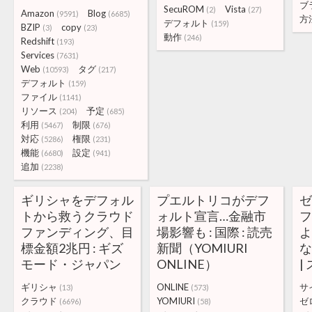
ブ
SecuROM
Vista
(2)
(27)
Amazon
Blog
(9591)
(6685)
方
デフォルト
(159)
BZIP
copy
(3)
(23)
動作
(246)
Redshift
(193)
Services
(7631)
Web
タグ
(10593)
(217)
デフォルト
(159)
ファイル
(1141)
リソース
予定
(204)
(685)
利用
制限
(5467)
(676)
対応
権限
(5286)
(231)
機能
設定
(6680)
(941)
追加
(2238)
ギリシャをデフォル
プエルトリコがデフ
トから救うクラウド
ォルト宣言…金融市
ファンディング、目
場影響も : 国際 : 読売
標金額2兆円 : ギズ
新聞（YOMIURI
モード・ジャパン
ONLINE）
|
ギリシャ
ONLINE
サ
(13)
(573)
クラウド
YOMIURI
ゼ
(6696)
(58)