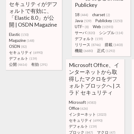
セキュリティがデフ
Publickey
ォルトで有効に、
18
charset
(444)
(2)
「Elastic 8.0」が公
Java
Publickey
(539)
(3250)
開 | OSDN Magazine
UTF-
Web
(8)
(10593)
サーバ
シンプル
(820)
(114)
Elastic
(150)
デフォルト
(159)
Magazine
(148)
リリース
搭載
(8746)
(1403)
OSDN
(82)
機能
正式
(6680)
(1292)
セキュリティ
(6990)
デフォルト
(159)
Microsoft Office、イ
公開
有効
(4616)
(291)
ンターネットから取
得したマクロをデフ
ォルトブロックへ | ス
ラド セキュリティ
Microsoft
(4583)
Office
(626)
インターネット
(2023)
セキュリティ
(6990)
デフォルト
(159)
ブロック
マクロ
(847)
(47)