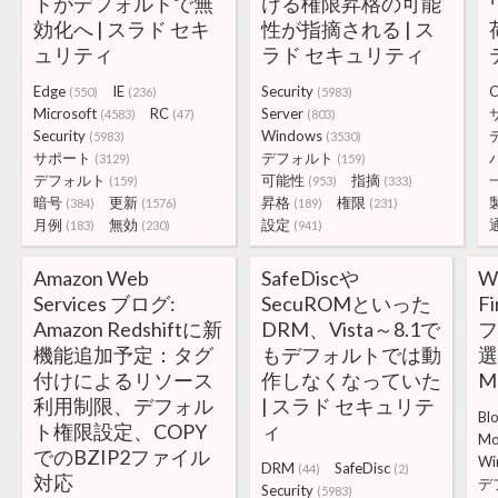
トがデフォルトで無
ける権限昇格の可能
効化へ | スラド セキ
性が指摘される | ス
ュリティ
ラド セキュリティ
Edge
IE
Security
C
(550)
(236)
(5983)
Microsoft
RC
Server
(4583)
(47)
(803)
Security
Windows
(5983)
(3530)
サポート
デフォルト
(3129)
(159)
デフォルト
可能性
指摘
(159)
(953)
(333)
暗号
更新
昇格
権限
(384)
(1576)
(189)
(231)
月例
無効
設定
(183)
(230)
(941)
Amazon Web
SafeDiscや
W
Services ブログ:
SecuROMといった
Fi
Amazon Redshiftに新
DRM、Vista～8.1で
機能追加予定：タグ
もデフォルトでは動
選
付けによるリソース
作しなくなっていた
M
利用制限、デフォル
| スラド セキュリテ
Bl
ト権限設定、COPY
ィ
Mo
でのBZIP2ファイル
Wi
DRM
SafeDisc
(44)
(2)
対応
デ
Security
(5983)