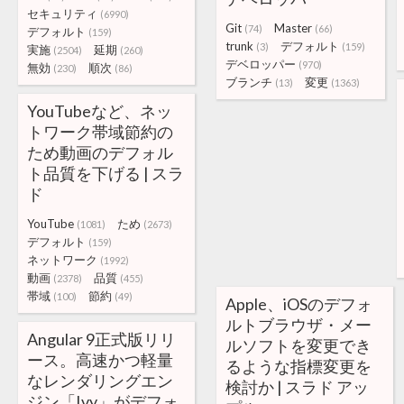
セキュリティ
(6990)
Git
Master
(74)
(66)
デフォルト
(159)
trunk
デフォルト
(3)
(159)
実施
延期
(2504)
(260)
デベロッパー
(970)
無効
順次
(230)
(86)
ブランチ
変更
(13)
(1363)
YouTubeなど、ネッ
トワーク帯域節約の
ため動画のデフォル
ト品質を下げる | スラ
ド
YouTube
ため
(1081)
(2673)
デフォルト
(159)
ネットワーク
(1992)
動画
品質
(2378)
(455)
帯域
節約
(100)
(49)
Apple、iOSのデフォ
ルトブラウザ・メー
Angular 9正式版リリ
ルソフトを変更でき
ース。高速かつ軽量
るような指標変更を
なレンダリングエン
検討か | スラド アッ
ジン「Ivy」がデフォ