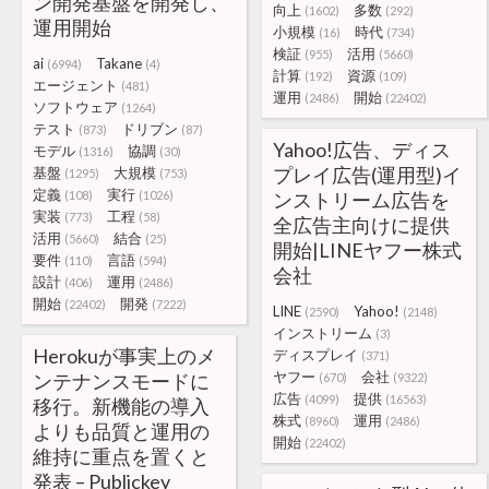
ン開発基盤を開発し、
向上
多数
(1602)
(292)
運用開始
小規模
時代
(16)
(734)
検証
活用
(955)
(5660)
ai
Takane
(6994)
(4)
計算
資源
(192)
(109)
エージェント
(481)
運用
開始
(2486)
(22402)
ソフトウェア
(1264)
テスト
ドリブン
(873)
(87)
Yahoo!広告、ディス
モデル
協調
(1316)
(30)
プレイ広告(運用型)イ
基盤
大規模
(1295)
(753)
定義
実行
(108)
(1026)
ンストリーム広告を
実装
工程
(773)
(58)
全広告主向けに提供
活用
結合
(5660)
(25)
開始|LINEヤフー株式
要件
言語
(110)
(594)
会社
設計
運用
(406)
(2486)
開始
開発
(22402)
(7222)
LINE
Yahoo!
(2590)
(2148)
インストリーム
(3)
Herokuが事実上のメ
ディスプレイ
(371)
ヤフー
会社
ンテナンスモードに
(670)
(9322)
広告
提供
(4099)
(16563)
移行。新機能の導入
株式
運用
(8960)
(2486)
よりも品質と運用の
開始
(22402)
維持に重点を置くと
発表 – Publickey