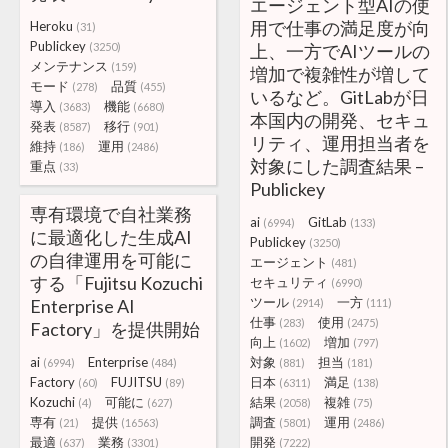
エージェント型AIの使
用で仕事の満足度が向
Heroku
(31)
Publickey
(3250)
上、一方でAIツールの
メンテナンス
(159)
増加で複雑性が増して
モード
品質
(278)
(455)
いるなど。GitLabが日
導入
機能
(3683)
(6680)
本国内の開発、セキュ
発表
移行
(8587)
(901)
リティ、運用担当者を
維持
運用
(186)
(2486)
対象にした調査結果 –
重点
(33)
Publickey
専有環境で自社業務
ai
GitLab
(6994)
(133)
に最適化した生成AI
Publickey
(3250)
の自律運用を可能に
エージェント
(481)
する「Fujitsu Kozuchi
セキュリティ
(6990)
ツール
一方
Enterprise AI
(2914)
(111)
仕事
使用
(283)
(2475)
Factory」を提供開始
向上
増加
(1602)
(797)
ai
Enterprise
対象
担当
(6994)
(484)
(881)
(181)
Factory
FUJITSU
日本
満足
(60)
(89)
(6311)
(138)
Kozuchi
可能に
結果
複雑
(4)
(627)
(2058)
(75)
専有
提供
調査
運用
(21)
(16563)
(5801)
(2486)
最適
業務
開発
(637)
(3301)
(7222)