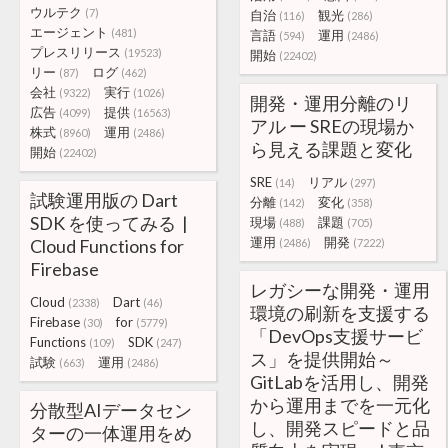
ウルテク
(7)
自治
観光
(116)
(286)
エージェント
(481)
言語
運用
(594)
(2486)
プレスリリース
(19523)
開始
(22402)
リー
ログ
(87)
(462)
会社
実行
(9322)
(1026)
開発・運用分離のリ
広告
提供
(4099)
(16563)
アル ー SREの現場か
株式
運用
(8960)
(2486)
ら見える課題と変化
開始
(22402)
SRE
リアル
(14)
(297)
試験運用版の Dart
分離
変化
(142)
(358)
SDK を使ってみる |
現場
課題
(488)
(705)
運用
開発
Cloud Functions for
(2486)
(7222)
Firebase
レガシーな開発・運用
Cloud
Dart
(2338)
(46)
環境の刷新を支援する
Firebase
for
(30)
(5779)
「DevOps支援サービ
Functions
SDK
(109)
(247)
ス」を提供開始～
試験
運用
(663)
(2486)
GitLabを活用し、開発
から運用までを一元化
分散型AIデータセン
し、開発スピードと品
ターの一体運用をめ