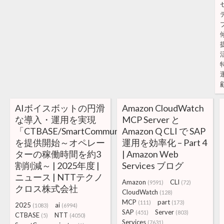
AIボイスボットの円滑
Amazon CloudWatch
な導入・運用を実現
MCP Server と
「CTBASE/SmartCommunicator」
Amazon Q CLI で SAP
を提供開始～オペレー
運用を効率化 – Part 4
ターの稼働時間を約3
| Amazon Web
割削減～ | 2025年度 |
Services ブログ
ニュース | NTTテクノ
Amazon
CLI
(9591)
(72)
クロス株式会社
CloudWatch
(128)
MCP
part
(111)
(173)
2025
ai
(1083)
(6994)
SAP
Server
(451)
(803)
CTBASE
NTT
(5)
(4050)
Services
(7631)