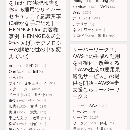
Policy
Routing
(114)
(20)
をTadrillで実現報告を
Services
WAN
(7631)
(50)
称える運用でサイバー
Web
(10593)
セキュリティ意識変革
グローバル
(931)
に確かな手ごたえ |
シナリオ
(59)
HENNGE One お客様
ネットワーク
(1992)
事例 | HENNGE株式会
ブログ
運用
(9054)
(2486)
社(へんげ) -テクノロジ
ーの解放で世の中を変
サーバーワークス、
えていく
AWS上の生成AI運用
を可視化・改善する
br
HENNGE
(294)
(71)
「AWS生成AI運用最
One
tadrill
(828)
(4)
適化サービス」の提
へん
(59)
供を開始 – AWS伴走
サイバーセキュリティ
(291)
支援ならサーバーワ
テクノロジー
(4376)
メール
世の中
(2716)
(22)
ークス
事例
会社
(898)
(9322)
ai
AWS
報告
変革
(6994)
(4619)
(1500)
(319)
サーバー
実現
意識
(1244)
(3517)
(667)
サービス
手ごたえ
攻撃
(20137)
(1)
(2850)
ワークス
伴走
株式
標的
(347)
(61)
(8960)
(532)
提供
支援
確かな
精度
(16563)
(5137)
(1)
(435)