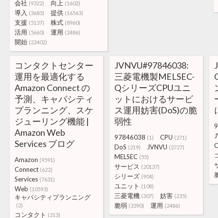
会社
向上
(9322)
(1602)
導入
提供
(3683)
(16563)
支援
株式
(5137)
(8960)
活用
運用
(5660)
(2486)
開始
(22402)
コンタクトセンター
JVNVU#97846038:
運用を最適化する
三菱電機製MELSEC-
Amazon Connect の
QシリーズCPUユニ
予測、キャパシティ
ットにおけるサービ
プランニング、スケ
ス運用妨害(DoS)の脆
ジューリング機能 |
弱性
9
Amazon Web
97846038
CPU
(1)
(271)
Services ブログ
DoS
JVNVU
(219)
(2727)
MELSEC
(55)
Amazon
(9591)
サービス
(20137)
Connect
(622)
シリーズ
(904)
Services
(7631)
ユニット
(108)
Web
(10593)
三菱電機
妨害
(307)
(235)
キャパシティプランニング
脆弱
運用
(2)
(3390)
(2486)
コンタクト
(213)