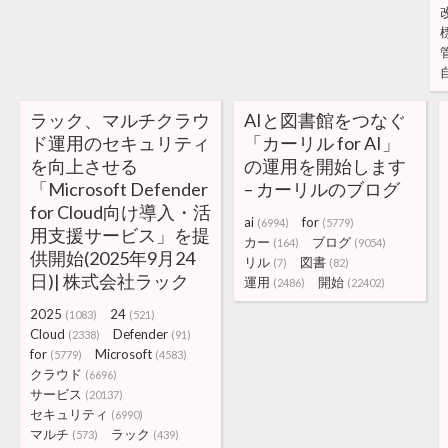
ラック、マルチクラウ
AIと図書館をつなぐ
ド運用のセキュリティ
「カーリル for AI」
を向上させる
の運用を開始します
「Microsoft Defender
– カーリルのブログ
for Cloud向け導入・活
ai
for
(6994)
(5779)
用支援サービス」を提
カー
ブログ
(164)
(9054)
供開始(2025年9月24
リル
図書
(7)
(82)
日)| 株式会社ラック
運用
開始
(2486)
(22402)
2025
24
(1083)
(521)
Cloud
Defender
(2338)
(91)
for
Microsoft
(5779)
(4583)
クラウド
(6696)
サービス
(20137)
セキュリティ
(6990)
マルチ
ラック
(573)
(439)