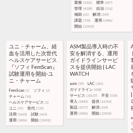
業務
標準
(3301)
(497)
管理
自治
(4038)
(116)
補助
解消
(61)
(269)
課題
運用
(705)
(2486)
開始
(22402)
ユニ・チャーム、経
ASM製品導入時の不
血を活用した次世代
安を解消する、運用
ヘルスケアサービス
ガイドラインサービ
『ソフィ FemScan』
スを提供開始 | LAC
試験運用を開始-ユ
WATCH
ニ・チャーム
asm
LAC
(59)
(341)
ガイドライン
(438)
FemScan
ソフィ
(1)
(2)
サービス
不安
(20137)
(104)
チャーム
(14)
導入
提供
(3683)
(16563)
ヘルスケアサービス
(2)
製品
解消
(2377)
(269)
ユニ
世代
(91)
(729)
運用
開始
(2486)
(22402)
活用
試験
(5660)
(663)
a
運用
開始
(2486)
(22402)