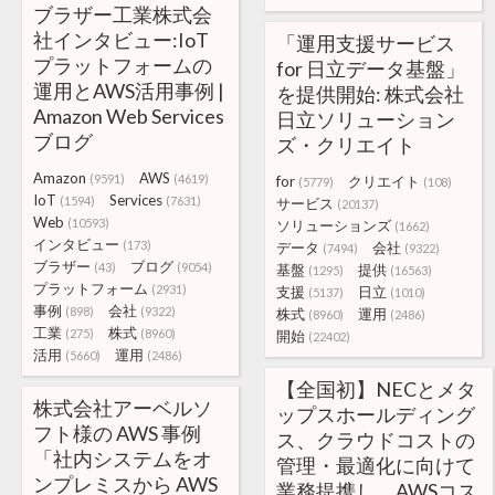
ブラザー工業株式会
社インタビュー:IoT
「運用支援サービス
プラットフォームの
for 日立データ基盤」
運用とAWS活用事例 |
を提供開始: 株式会社
Amazon Web Services
日立ソリューション
ブログ
ズ・クリエイト
Amazon
AWS
(9591)
(4619)
for
クリエイト
(5779)
(108)
IoT
Services
(1594)
(7631)
サービス
(20137)
Web
(10593)
ソリューションズ
(1662)
インタビュー
(173)
データ
会社
(7494)
(9322)
ブラザー
ブログ
(43)
(9054)
基盤
提供
(1295)
(16563)
プラットフォーム
(2931)
支援
日立
(5137)
(1010)
事例
会社
(898)
(9322)
株式
運用
(8960)
(2486)
工業
株式
(275)
(8960)
開始
(22402)
活用
運用
(5660)
(2486)
【全国初】NECとメタ
株式会社アーベルソ
ップスホールディング
フト様の AWS 事例
ス、クラウドコストの
「社内システムをオ
管理・最適化に向けて
ンプレミスから AWS
業務提携し、AWSコス