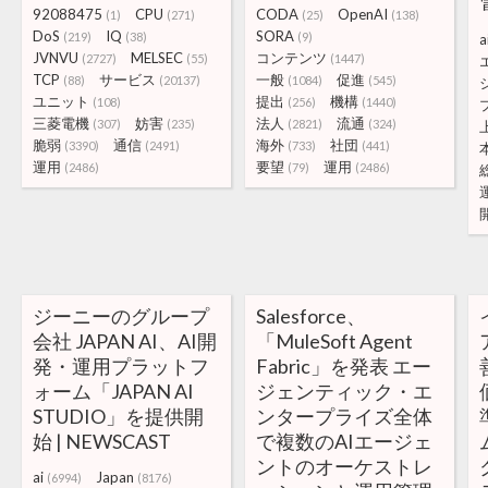
92088475
CPU
CODA
OpenAI
(1)
(271)
(25)
(138)
DoS
IQ
SORA
(219)
(38)
(9)
a
JVNVU
MELSEC
コンテンツ
(2727)
(55)
(1447)
TCP
サービス
一般
促進
(88)
(20137)
(1084)
(545)
ユニット
提出
機構
(108)
(256)
(1440)
三菱電機
妨害
法人
流通
(307)
(235)
(2821)
(324)
脆弱
通信
海外
社団
(3390)
(2491)
(733)
(441)
運用
要望
運用
(2486)
(79)
(2486)
ジーニーのグループ
Salesforce、
会社 JAPAN AI、AI開
「MuleSoft Agent
発・運用プラットフ
Fabric」を発表 エー
ォーム「JAPAN AI
ジェンティック・エ
STUDIO」を提供開
ンタープライズ全体
始 | NEWSCAST
で複数のAIエージェ
ントのオーケストレ
ai
Japan
(6994)
(8176)