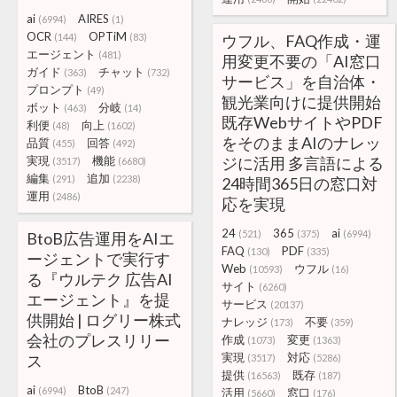
ai
AIRES
(6994)
(1)
OCR
OPTiM
(144)
(83)
ウフル、FAQ作成・運
エージェント
(481)
用変更不要の「AI窓口
ガイド
チャット
(363)
(732)
サービス」を自治体・
プロンプト
(49)
観光業向けに提供開始
ボット
分岐
(463)
(14)
既存WebサイトやPDF
利便
向上
(48)
(1602)
をそのままAIのナレッ
品質
回答
(455)
(492)
実現
機能
ジに活用 多言語による
(3517)
(6680)
編集
追加
(291)
(2238)
24時間365日の窓口対
運用
(2486)
応を実現
24
365
ai
(521)
(375)
(6994)
BtoB広告運用をAIエ
FAQ
PDF
(130)
(335)
ージェントで実行す
Web
ウフル
(10593)
(16)
る『ウルテク 広告AI
サイト
(6260)
エージェント』を提
サービス
(20137)
供開始 | ログリー株式
ナレッジ
不要
(173)
(359)
会社のプレスリリー
作成
変更
(1073)
(1363)
実現
対応
ス
(3517)
(5286)
提供
既存
(16563)
(187)
ai
BtoB
(6994)
(247)
活用
窓口
(5660)
(176)