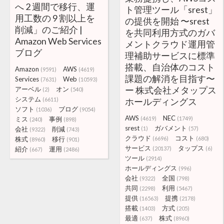
へ 2 週間で移行、運
ト管理ツール「srest」
用工数の 9 割以上を
の提供を開始 〜srest
削減」のご紹介 |
を共同利用方式のガバ
Amazon Web Services
メントクラウド運用管
ブログ
理補助サービスに標準
搭載、自治体のコスト
Amazon
AWS
(9591)
(4619)
課題の解消を目指す〜
Services
Web
(7631)
(10593)
ー 株式会社メタップス
アーベル
オン
(2)
(540)
システム
(6611)
ホールディングス
ソフト
ブログ
(1036)
(9054)
AWS
NEC
ミス
事例
(4619)
(1749)
(240)
(898)
srest
ガバメント
会社
削減
(1)
(57)
(9322)
(743)
クラウド
コスト
株式
移行
(6696)
(680)
(8960)
(901)
サービス
タップス
紹介
運用
(20137)
(6)
(667)
(2486)
ツール
(2914)
ホールディングス
(996)
会社
全国
(9322)
(798)
共同
利用
(2298)
(5467)
提供
提携
(16563)
(2178)
搭載
方式
(1403)
(205)
最適
株式
(637)
(8960)