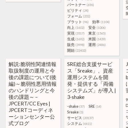
パートナー
(696)
ビリティ
(24)
フォーム
(232)
プラット
効率
(96)
(1104)
向上
安全
(1602)
(1006)
実現
東京
(3517)
(1565)
生成
米国
(1692)
(1439)
販売
運用
(3998)
(2486)
開始
(22402)
解説:脆弱性関連情報
SRE総合支援サービ
取扱制度の運用と今
ス「Sreake」、資産
後の課題について(後
運用システムを開
編)～脆弱性悪用情報
発・提供する「両備
のハンドリングと今
システムズ」が導入 |
後の課題～ –
3-shake
9
JPCERT/CC Eyes |
-shake
SRE
(37)
(14)
JPCERTコーディネ
Sreake
(3)
ーションセンター公
サービス
(20137)
式ブログ
システム
(6611)