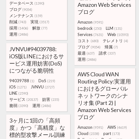
データベース
(1390)
Amazon Web Services
ブログ
(9054)
ブログ
メンテナンス
(159)
削減
実現
Amazon
(743)
(3517)
(9591)
採用
解放
bedrock
LLM
(1406)
(77)
(250)
(131)
運用
Services
Web
(2486)
(7631)
(10593)
コスト
テレメトリ
(680)
(4)
ブログ
帰属
(9054)
(7)
JVNVU#94039788:
最適
請求
(637)
(337)
iOS版LINEにおけるサ
運用
(2486)
ービス運用妨害(DoS)
につながる脆弱性
AWS Cloud WAN
Routing Policy:実運用
94039788
DoS
(1)
(219)
iOS
JVNVU
(1271)
(2727)
におけるグローバル
LINE
(2590)
ネットワークのシナ
サービス
妨害
(20137)
(235)
リオ集 (Part 2) |
脆弱
運用
(3390)
(2486)
Amazon Web Services
ブログ
3ヶ月に1回の「高頻
度」かつ「高精度」な
Amazon
AWS
(9591)
(4619)
Cloud
part
標的型攻撃メール訓練
(2338)
(173)