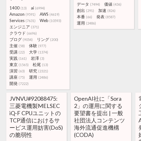
データ
価値
(7494)
(436)
1400
ai
(13)
(6994)
創出
加速
(291)
(826)
Amazon
AWS
(9591)
(4619)
本番
発表
(66)
(8587)
Services
Web
(7631)
(10593)
運用
(2486)
エンジニア
(371)
クラウド
(6696)
ブログ
リング
(9054)
(200)
主催
体験
(58)
(977)
受講
大学
(22)
(1374)
実践
岩澤
(161)
(3)
東京
松尾
(1565)
(13)
演習
研究
(63)
(2321)
講座
運用
(75)
(2486)
開発
(7222)
JVNVU#92088475:
OpenAI社に「Sora
三菱電機製MELSEC
2」の運用に関する
iQ-F CPUユニットの
要望書を提出 | 一般
TCP通信におけるサ
社団法人コンテンツ
ービス運用妨害(DoS)
海外流通促進機構
の脆弱性
(CODA)