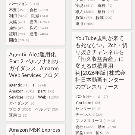
バージョン
(1003)
実現
寄稿
(3517)
(59)
不要
会社
(359)
(9322)
導入
移行
(3683)
(901)
利用
削減
(5467)
(743)
負荷
軽減
(177)
(209)
大幅
提供
(670)
(16563)
運用
(2486)
操作
株式
(499)
(8960)
証明
運用
(200)
(2486)
YouTube規制が来て
開始
(22402)
も死なない。2ch・切
り抜きチャンネルを
Agentic AIの運用化
「恒久収益資産」に
Part 2: ペルソナ別の
変える鉄壁運用
ガイダンス | Amazon
術|2026年版 | 株式会
Web Services ブログ
社日本動画センター
agentic
ai
(41)
(6994)
のプレスリリース
Amazon
part
(9591)
(173)
2026
ch
Services
Web
(494)
(70)
(7631)
(10593)
YouTube
ガイダンス
(1081)
(66)
センター
ブログ
ペルソナ
(2135)
(9054)
(33)
チャンネル
運用
(321)
(2486)
プレスリリース
(19523)
会社
動画
(9322)
(2378)
Amazon MSK Express
収益
恒久
(282)
(2)