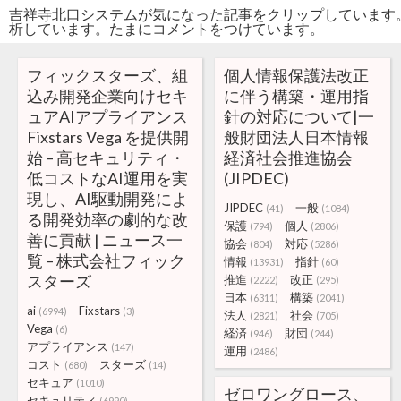
吉祥寺北口システムが気になった記事をクリップしています
析しています。たまにコメントをつけています。
フィックスターズ、組
個人情報保護法改正
込み開発企業向けセキ
に伴う構築・運用指
ュアAIアプライアンス
針の対応について|一
Fixstars Vega を提供開
般財団法人日本情報
始 – 高セキュリティ・
経済社会推進協会
低コストなAI運用を実
(JIPDEC)
現し、AI駆動開発によ
JIPDEC
一般
(41)
(1084)
る開発効率の劇的な改
保護
個人
(794)
(2806)
善に貢献 | ニュース一
協会
対応
(804)
(5286)
覧 – 株式会社フィック
情報
指針
(13931)
(60)
スターズ
推進
改正
(2222)
(295)
日本
構築
(6311)
(2041)
ai
Fixstars
(6994)
(3)
法人
社会
(2821)
(705)
Vega
(6)
経済
財団
(946)
(244)
アプライアンス
(147)
運用
(2486)
コスト
スターズ
(680)
(14)
セキュア
(1010)
ゼロワングロース、
セキュリティ
(6990)