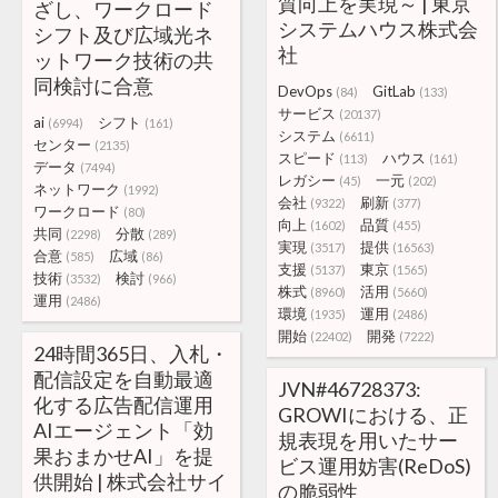
質向上を実現～ | 東京
ざし、ワークロード
システムハウス株式会
シフト及び広域光ネ
社
ットワーク技術の共
同検討に合意
DevOps
GitLab
(84)
(133)
サービス
(20137)
ai
シフト
(6994)
(161)
システム
(6611)
センター
(2135)
スピード
ハウス
(113)
(161)
データ
(7494)
レガシー
一元
(45)
(202)
ネットワーク
(1992)
会社
刷新
(9322)
(377)
ワークロード
(80)
向上
品質
(1602)
(455)
共同
分散
(2298)
(289)
実現
提供
(3517)
(16563)
合意
広域
(585)
(86)
支援
東京
(5137)
(1565)
技術
検討
(3532)
(966)
株式
活用
(8960)
(5660)
運用
(2486)
環境
運用
(1935)
(2486)
開始
開発
(22402)
(7222)
24時間365日、入札・
配信設定を自動最適
JVN#46728373:
化する広告配信運用
GROWIにおける、正
AIエージェント「効
規表現を用いたサー
果おまかせAI」を提
ビス運用妨害(ReDoS)
供開始 | 株式会社サイ
の脆弱性