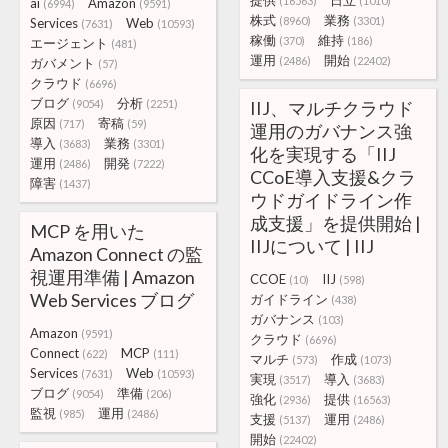
提供
日立
(16563)
(1010)
ai
Amazon
(6994)
(9591)
株式
業務
(8960)
(3301)
Services
Web
(7631)
(10593)
稼働
維持
(370)
(186)
エージェント
(481)
運用
開始
(2486)
(22402)
ガバメント
(57)
クラウド
(6696)
ブログ
分析
(9054)
(2251)
IIJ、マルチクラウド
原因
寄稿
(717)
(59)
運用のガバナンス強
導入
業務
(3683)
(3301)
化を実現する「IIJ
運用
開発
(2486)
(7222)
CCoE導入支援&クラ
障害
(1437)
ウドガイドライン作
成支援」を提供開始 |
MCP を用いた
IIJについて | IIJ
Amazon Connect の監
視運用準備 | Amazon
CCOE
IIJ
(10)
(598)
Web Services ブログ
ガイドライン
(438)
ガバナンス
(103)
Amazon
(9591)
クラウド
(6696)
Connect
MCP
(622)
(111)
マルチ
作成
(573)
(1073)
Services
Web
(7631)
(10593)
実現
導入
(3517)
(3683)
ブログ
準備
(9054)
(206)
強化
提供
(2936)
(16563)
監視
運用
(985)
(2486)
支援
運用
(5137)
(2486)
開始
(22402)