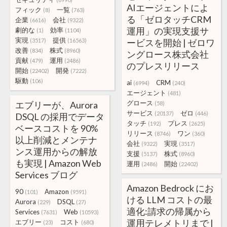
AIエージェントによ
フィック
一覧
(8)
(763)
る「ゼロタッチCRM
企業
会社
(6616)
(9322)
運用」の実現支援サ
劇的な
効率
(1)
(1104)
実現
提供
(3517)
(16563)
ービスを開始 | ゼロワ
改善
株式
(834)
(8960)
ングロース株式会社
貢献
運用
(479)
(2486)
のプレスリリース
開始
開発
(22402)
(7222)
駆動
(106)
ai
CRM
(6994)
(240)
エージェント
(481)
グロース
エブリーが、Aurora
(58)
サービス
ゼロ
(20137)
(446)
DSQL の採用でデータ
タッチ
プレス
(192)
(2625)
ベースコストを 90%
リリース
ワン
(8746)
(360)
以上削減とメンテナ
会社
実現
(9322)
(3517)
ンス運用からの解放
支援
株式
(5137)
(8960)
も実現 | Amazon Web
運用
開始
(2486)
(22402)
Services ブログ
Amazon Bedrock にお
90
Amazon
(101)
(9591)
ける LLM コストの最
Aurora
DSQL
(229)
(27)
適化:請求の帰属から
Services
Web
(7631)
(10593)
運用テレメトリまで |
エブリー
コスト
(23)
(680)