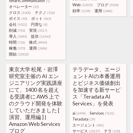
SmartCommunicator
(1)
Web
ブログ
(10593)
(9054)
オペレーター
(35)
効率
運用
(1104)
(2486)
クロス
テクノ
(1006)
(526)
ボイス
ボット
(90)
(463)
会社
円滑な
(9322)
(8)
削減
実現
(743)
(3517)
導入
提供
(3683)
(16563)
時間
株式
(726)
(8960)
稼働
運用
(370)
(2486)
開始
(22402)
東京大学 松尾・岩澤
テラデータ、エージ
研究室主催の AI エン
ェントAIの本番運用
ジニアリング実践講座
とビジネス価値創出
にて、1400 名を超え
を加速する新サービ
る受講者に AWS 上で
ス「Teradata AI
のクラウド開発を体験
Services」を発表
していただきました [
ai
Services
(6994)
(7631)
演習、運用編 ] |
Teradata
(29)
Amazon Web Services
エージェント
(481)
ブログ
サービス
テラ
(20137)
(100)