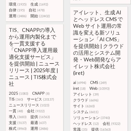
環境
生成
(1935)
(1692)
自律
自社
(195)
(478)
アイレット、生成 AI
運用
開始
(2486)
(22402)
とヘッドレス CMS で
Web サイト運用の常
TIS、CNAPPの導入
識を変える新ソリュ
から運用内製化まで
ーション「AI CMS」
を一貫支援する
を提供開始 | クラウド
「CNAPP導入運用最
の活用とシステム開
適化支援サービス」
発・Web開発ならア
を提供開始 | ニュース
イレット株式会社
リリース | 2025年度 |
(iret)
ニュース | TIS株式会
ai
CMS
社
(6994)
(249)
iret
Web
(18)
(10593)
2025
CNAPP
(1083)
(8)
アイレット
(39)
TIS
サービス
(360)
(20137)
クラウド
(6696)
ニュースリリース
(1023)
サイト
(6260)
一貫
会社
(48)
(9322)
システム
(6611)
導入
提供
(3683)
(16563)
ソリューション
(3740)
支援
最適
(5137)
(637)
ヘッドレス
会社
(12)
(9322)
株式
運用
(8960)
(2486)
常識
提供
(35)
(16563)