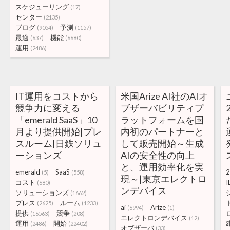
スケジューリング
(17)
センター
(2135)
ブログ
予測
(9054)
(1157)
最適
機能
(637)
(6680)
運用
(2486)
IT運用をコストから
米国Arize AI社のAIオ
競争力に変える
ブザーバビリティプ
「emerald SaaS」10
ラットフォームを国
月より提供開始|プレ
内初のパートナーと
スルーム|日鉄ソリュ
して販売開始～生成
ーションズ
AIの安全性の向上
と、運用効率化を実
emerald
SaaS
2
(5)
(558)
現～|東京エレクトロ
コスト
I
(680)
ンデバイス
ソリューションズ
(1662)
プレス
ルーム
(2625)
(1233)
ai
Arize
(6994)
(1)
提供
競争
(16563)
(208)
エレクトロンデバイス
(12)
運用
開始
(2486)
(22402)
オブザーバ
(33)