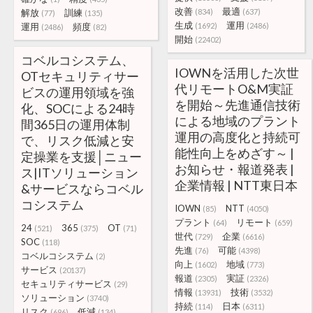
改善
最適
解放
訓練
(834)
(637)
(77)
(135)
生成
運用
運用
頻度
(1692)
(2486)
(2486)
(82)
開始
(22402)
コベルコシステム、
IOWNを活用した次世
OTセキュリティサー
代リモートO&M実証
ビスの運用領域を強
を開始～先進通信技術
化、SOCによる24時
による地域のプラント
間365日の運用体制
運用の高度化と持続可
で、リスク低減と安
能性向上をめざす～ |
定操業を支援│ニュー
お知らせ・報道発表 |
ス|ITソリューション
企業情報 | NTT東日本
&サービスならコベル
コシステム
IOWN
NTT
(85)
(4050)
プラント
リモート
(64)
(659)
24
365
OT
(521)
(375)
(71)
世代
企業
(729)
(6616)
SOC
(118)
先進
可能
(76)
(4398)
コベルコシステム
(2)
向上
地域
(1602)
(773)
サービス
(20137)
報道
実証
(2305)
(2326)
セキュリティサービス
(29)
情報
技術
(13931)
(3532)
ソリューション
(3740)
持続
日本
(114)
(6311)
リスク
低減
(696)
(134)