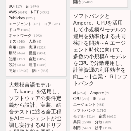
開始
(22402)
80
ai
(117)
(6994)
AWS
NTT
(4619)
(4050)
ソフトバンクと
Publickey
(3250)
Ampere、CPUを活用
エージェント
コア
(481)
(281)
して小規模AIモデルの
ドコモ
(1882)
運用を効率化する共同
ネットワーク
(1992)
ミス
人為
(240)
(6)
検証を開始～AIエージ
商用
実現
(228)
(3517)
ェント時代に向けて、
期間
構築
(466)
(2041)
多数の小規模AIモデル
短縮
自動
(157)
(2857)
をCPUで分散運用し、
設計
運用
(406)
(2486)
計算資源の利用効率を
開始
防止
(22402)
(553)
向上～ | 企業・IR | ソフ
トバンク
大規模言語モデル
「Takane」を活用し、
ai
Ampere
(6994)
(9)
ソフトウェアの要件定
CPU
IR
(271)
(706)
義から設計、実装、結
エージェント
(481)
ソフトバンク
合テストに渡る全工程
(1710)
モデル
企業
(1316)
(6616)
をAIエージェントが協
共同
分散
(2298)
(289)
調し実行するAIドリブ
利用
効率
(5467)
(1104)