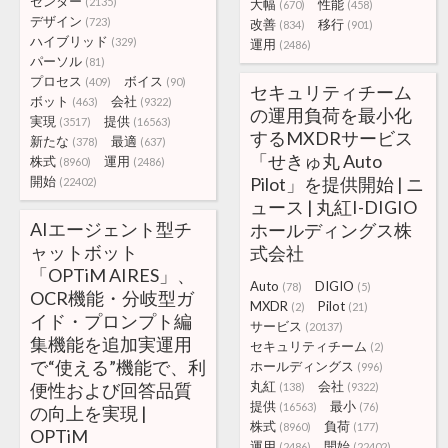
センター
(2135)
大幅
性能
(670)
(458)
デザイン
(723)
改善
移行
(834)
(901)
ハイブリッド
(329)
運用
(2486)
パーソル
(81)
プロセス
ボイス
(409)
(90)
セキュリティチーム
ボット
会社
(463)
(9322)
の運用負荷を最小化
実現
提供
(3517)
(16563)
するMXDRサービス
新たな
最適
(378)
(637)
「せきゅ丸 Auto
株式
運用
(8960)
(2486)
開始
Pilot」を提供開始 | ニ
(22402)
ュース | 丸紅I-DIGIO
AIエージェント型チ
ホールディングス株
ャットボット
式会社
「OPTiM AIRES」、
Auto
DIGIO
(78)
(5)
OCR機能・分岐型ガ
MXDR
Pilot
(2)
(21)
イド・プロンプト編
サービス
(20137)
集機能を追加実運用
セキュリティチーム
(2)
で“使える”機能で、利
ホールディングス
(996)
丸紅
会社
便性および回答品質
(138)
(9322)
提供
最小
(16563)
(76)
の向上を実現 |
株式
負荷
(8960)
(177)
OPTiM
運用
開始
(2486)
(22402)