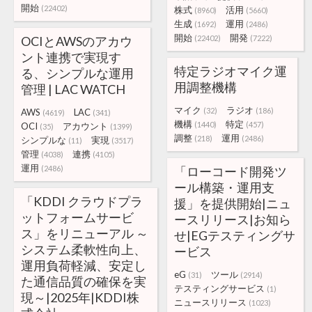
開始
(22402)
株式
活用
(8960)
(5660)
生成
運用
(1692)
(2486)
開始
開発
OCIとAWSのアカウ
(22402)
(7222)
ント連携で実現す
特定ラジオマイク運
る、シンプルな運用
用調整機構
管理 | LAC WATCH
マイク
ラジオ
(32)
(186)
AWS
LAC
(4619)
(341)
機構
特定
(1440)
(457)
OCI
アカウント
(35)
(1399)
調整
運用
(218)
(2486)
シンプルな
実現
(11)
(3517)
管理
連携
(4038)
(4105)
運用
(2486)
「ローコード開発ツ
ール構築・運用支
「KDDI クラウドプラ
援」を提供開始|ニュ
ットフォームサービ
ースリリース|お知ら
ス」をリニューアル ～
せ|EGテスティングサ
システム柔軟性向上、
ービス
運用負荷軽減、安定し
eG
ツール
(31)
(2914)
た通信品質の確保を実
テスティングサービス
(1)
現～|2025年|KDDI株
ニュースリリース
(1023)