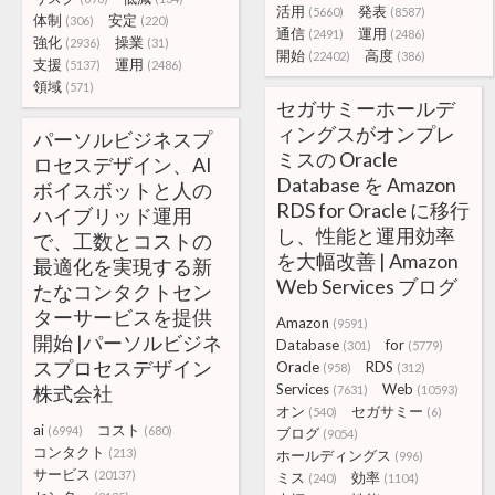
活用
発表
(5660)
(8587)
体制
安定
(306)
(220)
通信
運用
(2491)
(2486)
強化
操業
(2936)
(31)
開始
高度
(22402)
(386)
支援
運用
(5137)
(2486)
領域
(571)
セガサミーホールデ
ィングスがオンプレ
パーソルビジネスプ
ミスの Oracle
ロセスデザイン、AI
Database を Amazon
ボイスボットと人の
RDS for Oracle に移行
ハイブリッド運用
し、性能と運用効率
で、工数とコストの
を大幅改善 | Amazon
最適化を実現する新
Web Services ブログ
たなコンタクトセン
ターサービスを提供
Amazon
(9591)
開始 |パーソルビジネ
Database
for
(301)
(5779)
スプロセスデザイン
Oracle
RDS
(958)
(312)
Services
Web
株式会社
(7631)
(10593)
オン
セガサミー
(540)
(6)
ai
コスト
(6994)
(680)
ブログ
(9054)
コンタクト
(213)
ホールディングス
(996)
サービス
(20137)
ミス
効率
(240)
(1104)