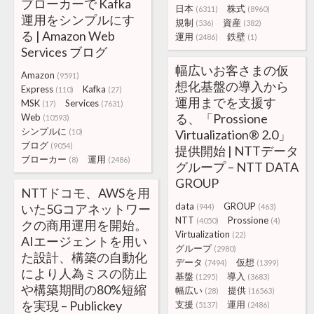
ブローカーで Kafka
日本
株式
(6311)
(8960)
運用をシンプルにす
規制
資産
(536)
(382)
る | Amazon Web
運用
鉄壁
(2486)
(1)
Services ブログ
幅広いお客さまの仮
Amazon
(9591)
想化基盤の導入から
Express
Kafka
(110)
(27)
運用までを支援す
MSK
Services
(17)
(7631)
る、「Prossione
Web
(10593)
シンプルに
(10)
Virtualization® 2.0」
ブログ
(9054)
提供開始 | NTTデータ
ブローカー
運用
(8)
(2486)
グループ – NTT DATA
GROUP
NTTドコモ、AWSを用
data
GROUP
いた5Gコアネットワー
(944)
(463)
NTT
Prossione
(4050)
(4)
クの商用運用を開始。
Virtualization
(22)
AIエージェントを用い
グループ
(2980)
た設計、構築の自動化
データ
仮想
(7494)
(1399)
により人為ミスの防止
基盤
導入
(1295)
(3683)
や構築期間の80%短縮
幅広い
提供
(28)
(16563)
を実現 – Publickey
支援
運用
(5137)
(2486)