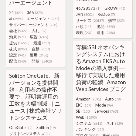
バーエージェント
46728373
GROWI
(1)
(42)
24
365
(521)
(375)
JVN
ReDoS
(3001)
(7)
ai
エージェント
(6994)
(481)
サービス
妨害
(20137)
(235)
サイバーエージェント
(706)
正規
脆弱
(143)
(3390)
会社
入札
(9322)
(87)
表現
運用
(207)
(2486)
効果
広告
(971)
(4099)
提供
最適
(16563)
(637)
寄稿:SBI ネオバンキ
株式
自動
(8960)
(2857)
ングシステムにおけ
設定
運用
(941)
(2486)
る Amazon EKS Auto
配信
開始
(3489)
(22402)
Mode の導入事例 ―
移行で実現した運用
Soliton OneGate、新
負荷の軽減 | Amazon
バージョンを提供開
Web Services ブログ
始 – 利用者の操作不
要で、証明書運用の
Amazon
Auto
(9591)
(78)
工数を大幅削減 – | ニ
EKS
Mode
(167)
(96)
ュース | 株式会社ソリ
SBI
Services
(130)
(7631)
トンシステムズ
Web
(10593)
システム
ネオ
(6611)
(129)
OneGate
Soliton
(12)
(19)
バンキング
(170)
ソリトンシステムズ
(17)
ブログ
事例
(9054)
(898)