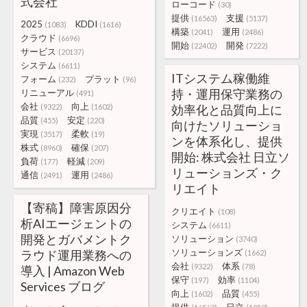
式会社
ローコード
(30)
提供
支援
(16563)
(5137)
2025
KDDI
(1083)
(1616)
構築
運用
(2041)
(2486)
クラウド
(6696)
開始
開発
(22402)
(7222)
サービス
(20137)
システム
(6611)
ITシステム稼働維
フォーム
プラット
(232)
(96)
持・運用保守業務の
リニューアル
(491)
会社
向上
(9322)
(1602)
効率化と品質向上に
品質
安定
(455)
(220)
向けたソリューショ
実現
柔軟
(3517)
(19)
ンを体系化し、提供
株式
確保
(8960)
(207)
開始: 株式会社 日立ソ
負荷
軽減
(177)
(209)
リューションズ・ク
通信
運用
(2491)
(2486)
リエイト
【寄稿】障害原因分
クリエイト
(108)
析AIエージェントの
システム
(6611)
開発とガバメントク
ソリューション
(3740)
ソリューションズ
ラウド運用業務への
(1662)
会社
体系
(9322)
(78)
導入 | Amazon Web
保守
効率
(197)
(1104)
Services ブログ
向上
品質
(1602)
(455)