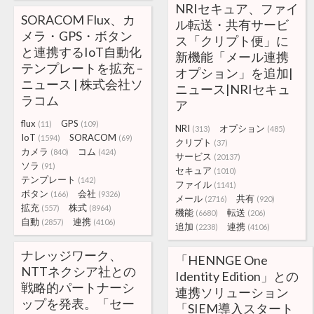
NRIセキュア、ファイ
SORACOM Flux、カ
ル転送・共有サービ
メラ・GPS・ボタン
ス「クリプト便」に
と連携するIoT自動化
新機能「メール連携
テンプレートを拡充 –
オプション」を追加|
ニュース | 株式会社ソ
ニュース|NRIセキュ
ラコム
ア
flux
GPS
(11)
(109)
NRI
オプション
(313)
(485)
IoT
SORACOM
(1594)
(69)
クリプト
(37)
カメラ
コム
(840)
(424)
サービス
(20137)
ソラ
(91)
セキュア
(1010)
テンプレート
(142)
ファイル
(1141)
ボタン
会社
(166)
(9326)
メール
共有
(2716)
(920)
拡充
株式
(557)
(8964)
機能
転送
(6680)
(206)
自動
連携
(2857)
(4106)
追加
連携
(2238)
(4106)
ナレッジワーク、
「HENNGE One
NTTネクシア社との
Identity Edition」との
戦略的パートナーシ
連携ソリューション
ップを発表。「セー
「SIEM導入スタート