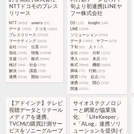
NTTドコモのプレス
旬より初連携|LINEヤ
リリース
フー株式会社
NTT
unerry
DS
Insight
(4050)
(51)
(123)
(144)
データ
ドコモ
LINE
(7495)
(1882)
(2590)
プレスリリース
ソリューション
(19523)
(3740)
マーケティング
データ
ヤフー
(2610)
(7495)
(670)
会社
位置
下旬
人々
(9326)
(437)
(61)
(73)
強化
情報
会社
分析
(2936)
(13938)
(9326)
(2251)
支援
株式
導入
来店
(5137)
(8964)
(3683)
(95)
検討
社会
株式
機能
(966)
(705)
(8964)
(6680)
解決
課題
興味
行動
(569)
(705)
(77)
(575)
連携
開始
購買
起点
(4106)
(22403)
(374)
(95)
連携
関心
(4106)
(102)
関連
(1071)
【アドインテ】テレビ
サイオステクノロジ
視聴データとリテール
ーと網屋が協業強
メディアを連携、
化、「LifeKeeper」
TVCMの購買計測サー
×「ALog」連携ソリ
ビスをソニーグループ
ューションを提供|イ