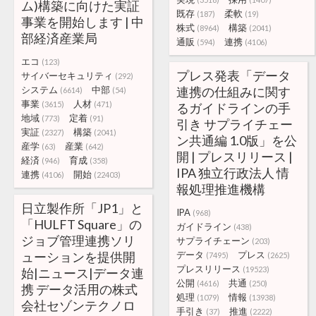
ム)構築に向けた実証
既存
柔軟
(187)
(19)
事業を開始します | 中
株式
構築
(8964)
(2041)
部経済産業局
通販
連携
(594)
(4106)
エコ
(123)
プレス発表「データ
サイバーセキュリティ
(292)
システム
中部
連携の仕組みに関す
(6614)
(54)
事業
人材
(3615)
(471)
るガイドラインの手
地域
定着
(773)
(91)
引き サプライチェー
実証
構築
(2327)
(2041)
ン共通編 1.0版」を公
産学
産業
(63)
(642)
開 | プレスリリース |
経済
育成
(946)
(358)
IPA 独立行政法人 情
連携
開始
(4106)
(22403)
報処理推進機構
日立製作所「JP1」と
IPA
(968)
「HULFT Square」の
ガイドライン
(438)
ジョブ管理連携ソリ
サプライチェーン
(203)
ューションを提供開
データ
プレス
(7495)
(2625)
プレスリリース
(19523)
始|ニュース|データ連
公開
共通
(4616)
(250)
携 データ活用の株式
処理
情報
(1079)
(13938)
会社セゾンテクノロ
手引き
推進
(37)
(2222)