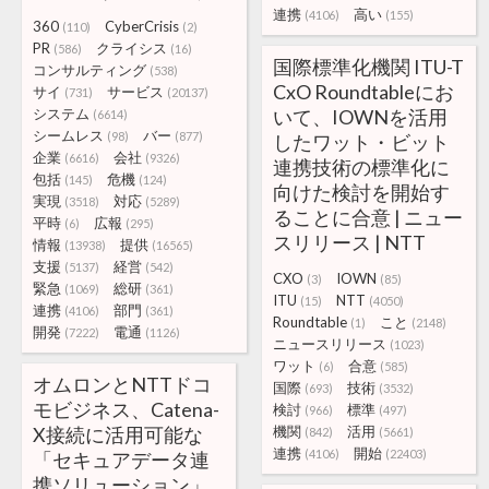
連携
高い
(4106)
(155)
360
CyberCrisis
(110)
(2)
PR
クライシス
(586)
(16)
国際標準化機関 ITU-T
コンサルティング
(538)
CxO Roundtableにお
サイ
サービス
(731)
(20137)
システム
いて、IOWNを活用
(6614)
シームレス
バー
(98)
(877)
したワット・ビット
企業
会社
(6616)
(9326)
連携技術の標準化に
包括
危機
(145)
(124)
向けた検討を開始す
実現
対応
(3518)
(5289)
ることに合意 | ニュー
平時
広報
(6)
(295)
スリリース | NTT
情報
提供
(13938)
(16565)
支援
経営
(5137)
(542)
CXO
IOWN
(3)
(85)
緊急
総研
(1069)
(361)
ITU
NTT
(15)
(4050)
連携
部門
(4106)
(361)
Roundtable
こと
(1)
(2148)
開発
電通
(7222)
(1126)
ニュースリリース
(1023)
ワット
合意
(6)
(585)
オムロンとNTTドコ
国際
技術
(693)
(3532)
モビジネス、Catena-
検討
標準
(966)
(497)
X接続に活用可能な
機関
活用
(842)
(5661)
連携
開始
(4106)
(22403)
「セキュアデータ連
携ソリューション」