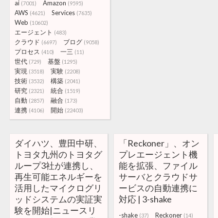
ai
Amazon
(7001)
(9595)
AWS
Services
(4621)
(7635)
Web
(10602)
エージェント
(483)
クラウド
ブログ
(6697)
(9058)
プロセス
一三
(410)
(11)
世代
基盤
(729)
(1295)
実現
実験
(3518)
(2208)
技術
構築
(3532)
(2041)
研究
統合
(2321)
(1519)
自動
融合
(2857)
(173)
連携
開始
(4106)
(22403)
ダイハツ、豊田中研、
「Reckoner」、オン
トヨタ九州のトヨタグ
プレエージェント機
ループ3社が連携し、
能を拡張、ファイル
再生可能エネルギーを
サーバとクラウドサ
活用したマイクログリ
ービスの自動連携に
ッドシステムの実証実
対応 | 3-shake
験を開始|ニュースリ
-shake
Reckoner
(37)
(14)