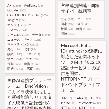
官民連携関連 – 国家
API
Audience
(1193)
(38)
Google
サイバー統括室
(6002)
HAKUHODO
Inc
(231)
(1056)
サイ
バー
(731)
(877)
Insights
(134)
国家
官民
(137)
(48)
オンライン
(2109)
統括
連携
(23)
(4106)
システム
(6614)
関連
(1071)
シームレス
データ
(98)
(7495)
ニュースリリース
(1023)
マーケティング
Microsoft Entra
(2610)
先行
北米
(196)
(98)
ID/Intuneとの連携に
接続
日本
(1130)
(6311)
対応した企業ネット
活用
生活
(5661)
(705)
ワーク向け「802.1X
行動
連携
(575)
(4106)
認証サービス」の提
開始
高度
(22403)
(386)
供を開始 :
NTTBP|NTTブロー
画像AI連携プラットフ
ドバンドプラットフ
ォーム「Bind Vision」
ォーム
にカメラ映像を活用し
た新機能追加 リアルタ
802
Entra
ID
(10)
(7)
(599)
イム映像と記録機能を
Intune
Microsoft
(12)
(4583)
強化し現場業務を支援|
NTT
NTTBP
(4050)
(14)