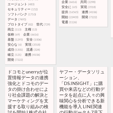
企業
共同
(6616)
(2298)
エージェント
(483)
安全に
実現
(65)
(3518)
セキュリティー
(152)
提供
連携
(16565)
(4106)
ソフトバンク
(1710)
開始
開発
(22403)
(7222)
データ
(7495)
電通
(1126)
プロトタイプ
世代
(82)
(729)
両立
主権
(113)
(13)
仮称
企業
(69)
(6616)
基盤
安全
(1295)
(1006)
安心な
実現
(6)
(3518)
成功
流通
(1301)
(324)
確立
連携
(121)
(4106)
開発
(7222)
ドコモとunerryが位
ヤフー・データソリュ
置情報データの連携
ーション、
強化とドコモのデー
「DS.INSIGHT」に購
タの掛け合わせによ
買や来店などの行動デ
り社会課題の解決と
ータを起点に人々の興
マーケティングを支
味関心を分析できる新
援する取り組みの検
機能を導入 LINE関連
討を開始 | 株式会社
の行動データも7月下