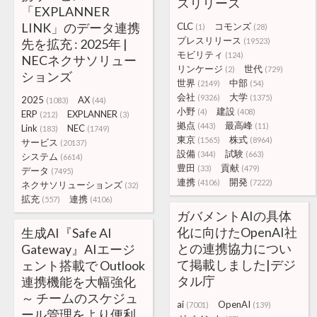
スリリース
「EXPLANNER
LINK」のデータ連携
CLC
コモンズ
(1)
(28)
プレスリリース
先を拡充 : 2025年 |
(19523)
モビリティ
(124)
NECネクサソリュー
リンケージ
世代
(2)
(729)
ションズ
世界
中部
(2149)
(54)
会社
大学
(9326)
(1375)
2025
AX
(1083)
(44)
小野
建設
(4)
(408)
ERP
EXPLANNER
(212)
(3)
拠点
最高峰
(443)
(11)
Link
NEC
(183)
(1749)
東京
株式
(1565)
(8964)
サービス
(20137)
設備
試験
(344)
(663)
システム
(6614)
豊田
貢献
(33)
(479)
データ
(7495)
連携
開発
(4106)
(7222)
ネクサソリューションズ
(32)
拡充
連携
(557)
(4106)
ガバメントAIの具体
化に向けたOpenAI社
生成AI『Safe AI
との連携協力につい
Gateway』AIエージ
て掲載しました|デジ
ェント搭載で Outlook
タル庁
連携機能を大幅強化
～ チームのスケジュ
ai
OpenAI
(7001)
(139)
ール管理をより便利