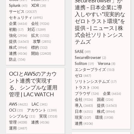
SecureBrowser」が
Splunk
XDR
(45)
(28)
連携 – 日本企業に導
サービス
(20137)
入しやすい”現実的な
セキュリティ
(6991)
ゼロトラスト環境”を
企業
会社
(6616)
(9326)
提供 – | ニュース | 株
初動
対応
(17)
(5289)
式会社ソリトンシス
強化
拡大
(2936)
(1532)
テムズ
提供
攻撃
(16565)
(2851)
株式
標的
(8964)
(532)
SASE
(49)
連携
開始
(4106)
(22403)
SecureBrowser
(2)
防止
(554)
Soliton
Verona
(19)
(8)
エンタープライズ
(510)
OCIとAWSのアカウ
ゼロ
(447)
ント連携で実現す
ソリトンシステムズ
(17)
る、シンプルな運用
トラスト
(304)
管理 | LAC WATCH
ブラウザ
企業
(524)
(6616)
会社
国産
(9326)
(226)
AWS
LAC
(4621)
(341)
導入
提供
(3683)
(16565)
OCI
アカウント
(35)
(1399)
日本
株式
(6311)
(8964)
シンプルな
実現
(11)
(3518)
現実
環境
(107)
(1938)
管理
連携
(4038)
(4106)
連携
(4106)
運用
(2487)