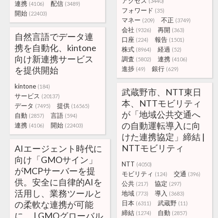
アクセス
(3440)
連携
配信
(4106)
(3489)
フォワード
(35)
開始
(22403)
マネー
不正
(209)
(3749)
会社
再開
(9326)
(363)
自然言語でデータ連
口座
報告
(224)
(1501)
携を自動化、kintone
株式
経過
(8964)
(52)
向け新連携サービス
調査
連携
(5802)
(4106)
を提供開始
進捗
銀行
(49)
(629)
kintone
(184)
武蔵野市、NTT東日
サービス
(20137)
本、NTTモビリティ
データ
提供
(7495)
(16565)
が「地域公共交通へ
自動
言語
(2857)
(594)
の自動運転導入に向
連携
開始
(4106)
(22403)
けた連携協定」締結 |
NTTモビリティ
AIエージェント時代に
向け「GMOサイン」
NTT
(4050)
がMCPサーバーを提
モビリティ
交通
(124)
(396)
供。安全に自律的AIを
公共
協定
(217)
(297)
活用し、業務ツールと
地域
導入
(773)
(3683)
の柔軟な連携が可能
日本
武蔵野
(6311)
(11)
締結
自動
(1274)
(2857)
に。 | GMOグローバル