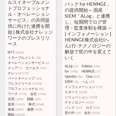
ルスイネーブルメン
パック for HENNGE」
トプロフェッショナ
の提供開始～ 国産
ル・オペレーション
SIEM「ALog」と連携
サービス」の共同提
し、短期間でログ管
供に向けた連携を開
理・監査体制を構築 ～
始 | 株式会社ナレッジ
| インフォメーション |
ワークのプレスリリ
HENNGE株式会社(へ
ース
んげ) -テクノロジーの
解放で世の中を変えて
NTT
(4050)
いく
イネーブルメント
(14)
オペレーションサービス
(2)
ALog
Edition
(21)
(190)
クシア
セールス
(7)
(331)
for
HENNGE
(5782)
(71)
ナレッジ
(173)
Identity
One
(84)
(828)
パートナーシップ
(261)
SIEM
へん
(36)
(59)
プレスリリース
(19523)
インフォメーション
(273)
プロフェッショナル
(61)
スタート
(1168)
ワーク
会社
(1195)
(9326)
ソリューション
(3740)
共同
戦略
(2298)
(691)
テクノロジー
(4376)
提供
株式
(16565)
(8964)
パック
ログ
(257)
(462)
発表
連携
(8589)
(4106)
世の中
会社
(22)
(9326)
開始
(22403)