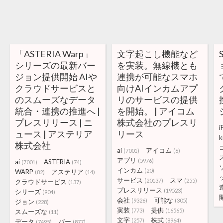
「ASTERIA Warp」
文字起こし機能など
シリーズの最新バー
を実装。無線機とも
ジョン提供開始 AIや
連携が可能なスマホ
クラウドサービスと
向けAIインカムアプ
のスムーズなデータ
リのサービスの提供
統合・連携の推進へ |
を開始。 | アイコム
プレスリリース | ニ
株式会社のプレスリ
i
ュース | アステリア
リース
k
株式会社
ai
アイコム
(7001)
(6)
アプリ
(5976)
ai
ASTERIA
(7001)
(74)
インカム
(20)
WARP
アステリア
(82)
(14)
サービス
スマ
(20137)
(255)
クラウドサービス
(137)
プレスリリース
(19523)
シリーズ
(904)
会社
可能な
(9326)
(305)
ジョン
(228)
実装
提供
(773)
(16565)
スムーズな
(11)
文字
株式
(257)
(8964)
データ
バー
(7495)
(877)