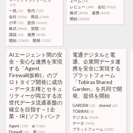
マーケティングサービス
ォーム
(14)
(27)
レビュー
会社
(249)
(9326)
一気
世代
(57)
(729)
株式
連携
(8964)
(4106)
会社
商品
(9326)
(1264)
開始
(22403)
小学
提供
(29)
(16565)
株式
習慣
(8964)
(50)
講談
連携
(14)
(4106)
開始
開発
(22403)
(7222)
AIエージェント間の安
電通デジタルと電
全・安心な連携を実現
通、企業間データ連
する「Agent
携を安全に実現する
Firewall(仮称)」のプ
プラットフォーム
ロトタイプ開発に成功
「Tobiras Shared
～データ主権とセキュ
Garden」を共同で開
リティーが両立する次
発、提供を開始
世代データ流通基盤の
GARDEN
shared
(13)
(24)
確立を目指す～ | 企
TOBIRAS
(5)
業・IR | ソフトバンク
デジタル
(3329)
データ
(7495)
Agent
ai
(239)
(7001)
プラットフォーム
(2931)
Firewall
IR
(69)
(706)