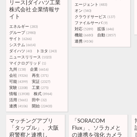
リース|ダイハツ工業
エージェント
(483)
株式会社 企業情報サ
オン
(540)
イト
クラウドサービス
(137)
ファイルサーバ
(9)
エネルギー
(283)
対応
拡張
(5289)
(646)
グループ
(2980)
機能
自動
(6680)
(2857)
サイト
(6266)
連携
(4106)
システム
(6614)
ダイハツ
トヨタ
(40)
(243)
ニュースリリース
(1023)
マイクログリッド
(1)
九州
企業
(158)
(6616)
会社
再生
(9326)
(371)
可能
実証
(4399)
(2327)
実験
工業
(2208)
(275)
情報
株式
(13938)
(8964)
活用
田中
(5661)
(32)
連携
開始
(4106)
(22403)
マッチングアプリ
「SORACOM
「タップル」、大阪
Flux」、ソラカメと
府警察と連携し
の連携を強化 カメラ