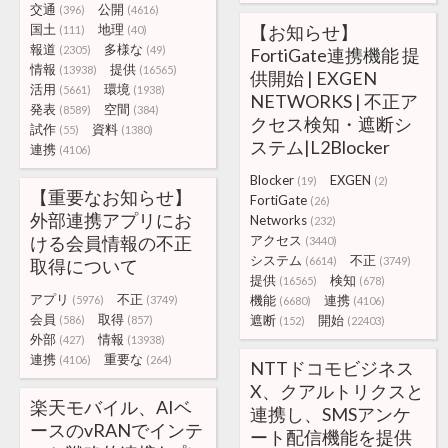
交通
公開
(396)
(4616)
国土
地理
【お知らせ】
(111)
(40)
報道
多様な
(2305)
(49)
FortiGate連携機能 提
情報
提供
(13938)
(16565)
供開始 | EXGEN
活用
環境
(5661)
(1938)
NETWORKS | 不正ア
発表
空間
(8589)
(384)
クセス検知・遮断シ
試作
資料
(55)
(1380)
ステム|L2Blocker
連携
(4106)
Blocker
EXGEN
(19)
(2)
【重要なお知らせ】
FortiGate
(26)
外部連携アプリにお
Networks
(232)
ける会員情報の不正
アクセス
(3440)
システム
不正
(6614)
(3749)
取得について
提供
検知
(16565)
(678)
アプリ
不正
機能
連携
(5976)
(3749)
(6680)
(4106)
会員
取得
遮断
開始
(586)
(857)
(152)
(22403)
外部
情報
(427)
(13938)
連携
重要な
(4106)
(264)
NTTドコモビジネス
X、クアルトリクスと
楽天モバイル、AIベ
連携し、SMSアンケ
ースのvRANでインテ
ート配信機能を提供