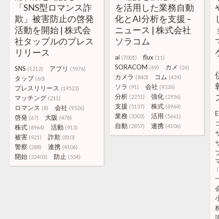
「SNS型ロマンス詐
を活用した業務自動
欺」被害防止の啓発
化とAI分析を支援 –
活動を開始 | 株式会
ニュース | 株式会社
社タップルのプレス
ソラコム
リリース
ai
flux
(7001)
(11)
SORACOM
カメ
(69)
(26)
SNS
アプリ
(1212)
(5976)
カメラ
コム
(840)
(424)
タップ
(60)
ソラ
会社
(91)
(9326)
プレスリリース
(19523)
分析
強化
(2251)
(2936)
マッチング
(211)
支援
株式
(5137)
(8964)
ロマンス
会社
(8)
(9326)
E
業務
活用
(3303)
(5661)
啓発
大阪
(67)
(478)
自動
連携
(2857)
(4106)
株式
活動
(8964)
(913)
被害
詐欺
(921)
(810)
警察
連携
(288)
(4106)
開始
防止
(22403)
(554)
(