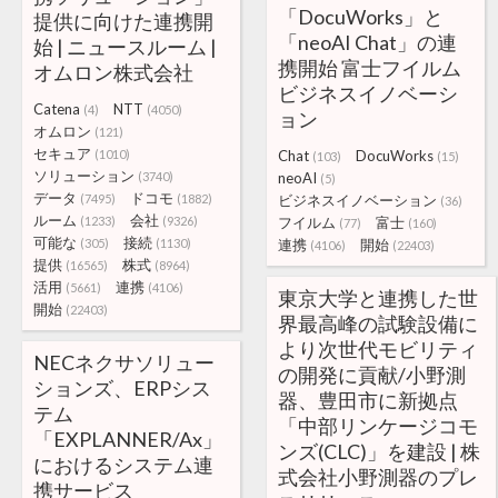
「DocuWorks」と
提供に向けた連携開
「neoAI Chat」の連
始 | ニュースルーム |
携開始 富士フイルム
オムロン株式会社
ビジネスイノベーシ
Catena
NTT
(4)
(4050)
ョン
オムロン
(121)
セキュア
(1010)
Chat
DocuWorks
(103)
(15)
ソリューション
(3740)
neoAI
(5)
データ
ドコモ
(7495)
(1882)
ビジネスイノベーション
(36)
ルーム
会社
(1233)
(9326)
フイルム
富士
(77)
(160)
可能な
接続
(305)
(1130)
連携
開始
(4106)
(22403)
提供
株式
(16565)
(8964)
活用
連携
(5661)
(4106)
東京大学と連携した世
開始
(22403)
界最高峰の試験設備に
より次世代モビリティ
NECネクサソリュー
の開発に貢献/小野測
ションズ、ERPシス
器、豊田市に新拠点
テム
「中部リンケージコモ
「EXPLANNER/Ax」
ンズ(CLC)」を建設 | 株
におけるシステム連
式会社小野測器のプレ
携サービス