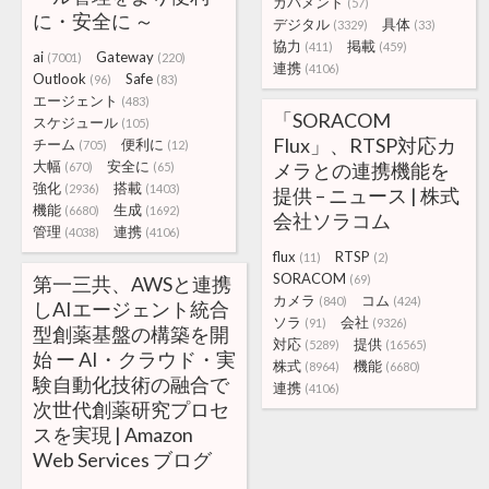
ガバメント
(57)
に・安全に ～
デジタル
具体
(3329)
(33)
協力
掲載
(411)
(459)
ai
Gateway
(7001)
(220)
連携
(4106)
Outlook
Safe
(96)
(83)
エージェント
(483)
「SORACOM
スケジュール
(105)
Flux」、RTSP対応カ
チーム
便利に
(705)
(12)
大幅
安全に
メラとの連携機能を
(670)
(65)
強化
搭載
(2936)
(1403)
提供 – ニュース | 株式
機能
生成
(6680)
(1692)
会社ソラコム
管理
連携
(4038)
(4106)
flux
RTSP
(11)
(2)
SORACOM
第一三共、AWSと連携
(69)
カメラ
コム
(840)
(424)
しAIエージェント統合
ソラ
会社
(91)
(9326)
型創薬基盤の構築を開
対応
提供
(5289)
(16565)
始 ー AI・クラウド・実
株式
機能
(8964)
(6680)
験自動化技術の融合で
連携
(4106)
次世代創薬研究プロセ
スを実現 | Amazon
Web Services ブログ