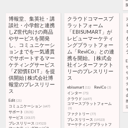
博報堂、集英社・講
クラウドコマースプ
談社・小学館と連携
ラットフォーム
しZ世代向けの商品
「EBISUMART」が
やサービスを開発
レビューマーケティ
し、コミュニケーシ
ングプラットフォー
ョンまでを一気通貫
ム「ReviCo」との連
でサポートするマー
携を開始。 | 株式会
E
ケティングサービス
社インターファクト
「Z習慣EDIT」を提
リーのプレスリリー
供開始 | 株式会社博
ス
報堂のプレスリリー
ebisumart
ReviCo
(11)
(3)
ス
インター
(75)
クラウド
(6697)
Edit
(21)
コマースプラットフォーム
コミュニケーション
(647)
(9)
サポート
(3131)
ファクトリー
(77)
サービス
(20137)
プレスリリース
(19523)
プレスリリース
(19523)
マーケティングプラットフ