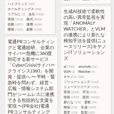
ハイブリッド
(329)
ホールディングス
(996)
生成AI技術で柔軟性
リアルに
会社
(2)
(9326)
の高い異常監視を実
実現
株式
(3518)
(8964)
現「ANOMALY
自動
連携
(2857)
(4106)
WATCHER」とVLM
開発
顧客
(7222)
(1234)
の連携により新たな
検知手法を提供|ニュ
電通PRコンサルティン
ースリリース|キヤノ
グと電通総研、 企業の
ンITソリューション
サイバー危機に360度
ズ
対応する新サービス
「CyberCrisis(サイバー
ai
anomaly
(7001)
(14)
クライシス)360」を開
VLM
Watcher
(2)
(9)
発・提供へ 〜 平時・緊
キヤノン
(546)
急時を問わず、経営・
ソリューションズ
(1662)
ニュースリリース
(1023)
広報・情報システム部
実現
手法
(3518)
(370)
門が シームレスに連携
技術
提供
(3532)
(16565)
できる包括的な支援を
新たな
柔軟
(378)
(19)
実現 〜|PR会社|電通
検知
生成
(678)
(1692)
PRコンサルティング
異常
監視
(174)
(985)