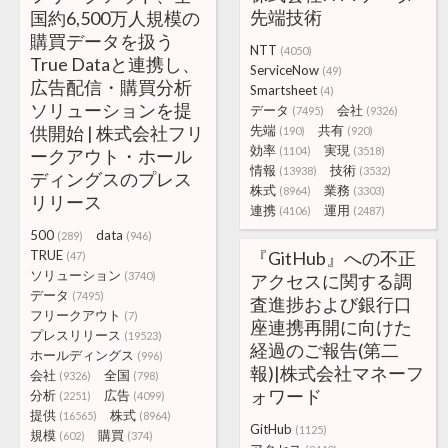
先端技術
国約6,500万人規模の
購買データを扱う
NTT
(4050)
True Dataと連携し、
ServiceNow
(49)
広告配信・購買分析
Smartsheet
(4)
ソリューションを提
データ
会社
(7495)
(9326)
供開始 | 株式会社フリ
先端
共有
(190)
(920)
効率
実現
(1104)
(3518)
ークアウト・ホール
情報
技術
(13938)
(3532)
ディングスのプレス
株式
業務
(8964)
(3303)
リリース
連携
運用
(4106)
(2487)
500
data
(289)
(946)
TRUE
『GitHub』への不正
(47)
ソリューション
(3740)
アクセスに関する調
データ
(7495)
査進捗および銀行口
フリークアウト
(7)
座連携再開に向けた
プレスリリース
(19523)
経過のご報告(第二
ホールディングス
(996)
報)|株式会社マネーフ
会社
全国
(9326)
(798)
ォワード
分析
広告
(2251)
(4099)
提供
株式
(16565)
(8964)
GitHub
(1125)
規模
購買
(602)
(374)