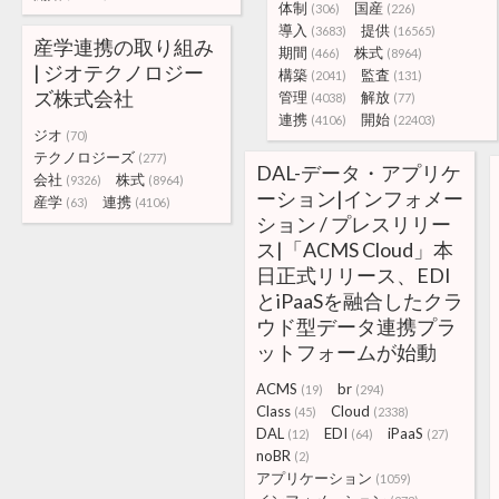
体制
国産
(306)
(226)
導入
提供
(3683)
(16565)
産学連携の取り組み
期間
株式
(466)
(8964)
| ジオテクノロジー
構築
監査
(2041)
(131)
ズ株式会社
管理
解放
(4038)
(77)
連携
開始
(4106)
(22403)
ジオ
(70)
テクノロジーズ
(277)
DAL-データ・アプリケ
会社
株式
(9326)
(8964)
ーション|インフォメー
産学
連携
(63)
(4106)
ション / プレスリリー
ス|「ACMS Cloud」本
日正式リリース、EDI
とiPaaSを融合したクラ
ウド型データ連携プラ
ットフォームが始動
ACMS
br
(19)
(294)
Class
Cloud
(45)
(2338)
DAL
EDI
iPaaS
(12)
(64)
(27)
noBR
(2)
アプリケーション
(1059)