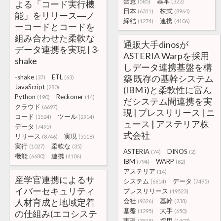
合意
基本
(585)
(322)
よる「コード実行機
日本
株式
(6311)
(8964)
能」をリリース―ノ
締結
連携
(1274)
(4106)
ーコードとコードを
組み合わせた柔軟な
通販大手dinosが
データ連携を実現 | 3-
ASTERIA Warpを採用
shake
しデータ連携基盤を構
-shake
ETL
築 既存の基幹システム
(37)
(63)
JavaScript
(280)
(IBM i)と柔軟性に富ん
Python
Reckoner
(190)
(14)
だシステム間連携を実
クラウド
(6697)
現 | プレスリリース | ニ
コード
ツール
(1524)
(2914)
ュース | アステリア株
データ
(7495)
式会社
リリース
実現
(8746)
(3518)
実行
柔軟な
(1027)
(35)
ASTERIA
DINOS
(74)
(2)
機能
連携
(6680)
(4106)
IBM
WARP
(794)
(82)
アステリア
(14)
産学官連携によるサ
システム
データ
(6614)
(7495)
イバーセキュリティ
プレスリリース
(19523)
人材育成と地域定着
会社
基幹
(9326)
(238)
基盤
大手
(1295)
(650)
の仕組み(エコシステ
実現
採用
(3518)
(1407)