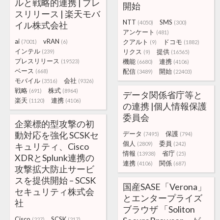
ルと戦略的連携 | プレ
開始
スリリース | 楽天モバ
NTT
SMS
(4050)
(300)
イル株式会社
アンケート
(481)
ai
vRAN
クアルト
ドコモ
(7001)
(6)
(9)
(1882)
インテル
リクス
提供
(239)
(9)
(16565)
プレスリリース
機能
連携
(19523)
(6680)
(4106)
ベース
配信
開始
(668)
(3489)
(22403)
モバイル
会社
(3516)
(9326)
戦略
株式
(691)
(8964)
データ関係省庁等と
楽天
連携
(1120)
(4106)
の連携 |個人情報保護
委員会
企業標的型攻撃の初
動対応を強化 SCSKセ
データ
保護
(7495)
(794)
個人
委員
(2809)
(242)
キュリティ、Cisco
情報
省庁
(13938)
(25)
XDRとSplunk連携の
連携
関係
(4106)
(687)
攻撃拡大防止サービ
スを提供開始 – SCSK
国産SASE「Verona」
セキュリティ株式会
とエンタープライズ
社
ブラウザ 「Soliton
Cisco
SCSK
(227)
(217)