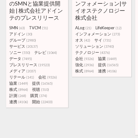
のSMNと協業提供開
ンフォメーション|サ
始 | 株式会社アドイン
イオステクノロジー
テのプレスリリース
株式会社
SMN
TVCM
ALog
LifeKeeper
(63)
(51)
(21)
(12)
アドイン
インフォメーション
(30)
(273)
グループ
オス
サイ
(2980)
(42)
(731)
サービス
ソリューション
(20137)
(3740)
ソニー
テレビ
テクノロジー
(550)
(1064)
(4376)
データ
会社
協業
(7495)
(9326)
(1449)
プレスリリース
強化
提供
(19523)
(2936)
(16565)
メディア
株式
連携
(2037)
(8964)
(4106)
リテール
会社
(141)
(9326)
協業
提供
(1449)
(16565)
株式
視聴
(8964)
(510)
計測
購買
(268)
(374)
連携
開始
(4106)
(22403)