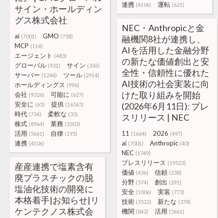
連携
運転
(4106)
(621)
サイン・ホールディン
グス株式会社
NEC・Anthropicと金
ai
GMO
(7001)
(758)
融機関8社が連携し、
MCP
(114)
AIを活用した金融分野
エージェント
(483)
の新たな価値創出と安
グローバル
サイン
(931)
(336)
全性・信頼性に優れた
サーバー
ツール
(1244)
(2914)
AI技術の社会実装に向
ホールディングス
(996)
けた取り組みを開始
会社
可能に
(9326)
(627)
安全に
提供
(2026年6月11日): プレ
(65)
(16565)
時代
柔軟な
(734)
(35)
スリリース | NEC
株式
業務
(8964)
(3303)
活用
自律
11
2026
(5661)
(195)
(1664)
(497)
連携
ai
Anthropic
(4106)
(7001)
(40)
NEC
(1749)
プレスリリース
(19523)
産産連携で塩素含有
価値
信頼
(436)
(238)
廃プラスチックの脱
分野
創出
(574)
(291)
塩油化技術の開発に
安全
実装
(1006)
(773)
本格着手|お知らせ|リ
技術
新たな
(3532)
(378)
ケンテクノス株式会
機関
活用
(842)
(5661)