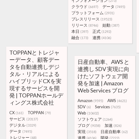
インフォメーション
(273)
クラウド
データ
(6697)
(7495)
プラットフォーム
(2931)
プレスリリース
(19523)
リリース
始動
(8746)
(387)
本日
正式
(397)
(1292)
融合
連携
(173)
(4106)
TOPPANとトレジャ
ーデータ、顧客デー
日産自動車、AWS と
タを自動連携しデジ
連携し SDV 実現に向
タル・リアルによる
けたソフトウェア開
ハイブリッドCXを実
発を加速 | Amazon
現するサービスを開
Web Services ブログ
発 | TOPPANホールデ
Amazon
AWS
(9595)
(4621)
ィングス株式会社
SDV
Services
(6)
(7635)
CX
TOPPAN
Web
(161)
(79)
(10602)
サービス
ソフトウェア
(20137)
(1264)
デジタル
ブログ
加速
(3329)
(9058)
(826)
データ
実現
日産自動車
(7495)
(3518)
(62)
トレジャー
連携
開発
(48)
(4106)
(7222)