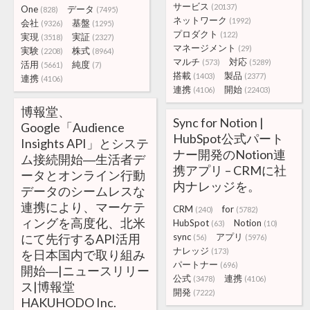
サービス
(20137)
One
データ
(828)
(7495)
ネットワーク
(1992)
会社
基盤
(9326)
(1295)
プロダクト
(122)
実現
実証
(3518)
(2327)
マネージメント
(29)
実験
株式
(2208)
(8964)
マルチ
対応
(573)
(5289)
活用
純度
(5661)
(7)
搭載
製品
(1403)
(2377)
連携
(4106)
連携
開始
(4106)
(22403)
博報堂、
Sync for Notion |
Google「Audience
HubSpot公式パート
Insights API」とシステ
ナー開発のNotion連
ム接続開始―生活者デ
携アプリ – CRMに社
ータとオンライン行動
内ナレッジを。
データのシームレスな
連携により、マーケテ
CRM
for
(240)
(5782)
ィングを高度化、北米
HubSpot
Notion
(63)
(10)
にて先行するAPI活用
sync
アプリ
(56)
(5976)
ナレッジ
(173)
を日本国内で取り組み
パートナー
(696)
開始―|ニュースリリー
公式
連携
(3478)
(4106)
ス|博報堂
開発
(7222)
HAKUHODO Inc.