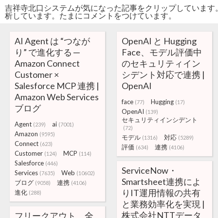
吉祥寺北口システムが気になった記事をクリップしています
析しています。たまにコメントをつけています。
AI Agent は “つなが
OpenAI と Hugging
り” で進化する ─
Face、モデル評価中
Amazon Connect
のセキュリティイン
Customer ×
シデント対応で連携 |
Salesforce MCP 連携 |
OpenAI
Amazon Web Services
face
Hugging
(77)
(17)
ブログ
OpenAI
(139)
セキュリティインシデント
Agent
ai
(239)
(7001)
(72)
Amazon
(9595)
モデル
対応
(1316)
(5289)
Connect
(623)
評価
連携
(634)
(4106)
Customer
MCP
(124)
(114)
Salesforce
(446)
ServiceNow・
Services
Web
(7635)
(10602)
Smartsheet連携によ
ブログ
連携
(9058)
(4106)
りIT運用情報の共有
進化
(288)
と業務効率化を実現 |
株式会社NTTデータ
フリークアウト、全