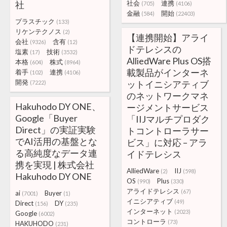
社
社会
連携
(705)
(4106)
金融
開始
(584)
(22403)
プラスチック
(133)
リケンテクノス
(2)
【連携開始】アライ
会社
含有
(9326)
(12)
ドテレシスの
塩素
技術
(17)
(3532)
AlliedWare Plus OS搭
本格
株式
(604)
(8964)
載製品がインターネ
着手
連携
(102)
(4106)
開発
ットイニシアティブ
(7222)
のネットワークマネ
Hakuhodo DY ONE、
ージメントサービス
Google「Buyer
「IIJマルチプロダク
Direct」の実証実験
トコントローラサー
でAI活用の基盤とな
ビス」に対応 – アラ
る高純度なデータ連
イドテレシス
携を実現 | 株式会社
AlliedWare
IIJ
(2)
(598)
Hakuhodo DY ONE
OS
Plus
(990)
(330)
アライドテレシス
(67)
ai
Buyer
(7001)
(1)
イニシアティブ
(49)
Direct
DY
(156)
(235)
インターネット
(2023)
Google
(6002)
コントローラ
(73)
HAKUHODO
(231)