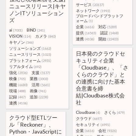
サービス
ニュースリリース|キヤ
(20137)
ネットワーク
(1992)
ノンITソリューション
ブロードバンドプラットフ
ズ
ォーム
(1)
企業
対応
(6616)
(5289)
ai
BIND
(7001)
(241)
提供
認証
(16565)
(1468)
VISION
カメラ
(114)
(840)
連携
開始
(4106)
(22403)
キヤノン
(546)
ソリューションズ
(1662)
日本発のクラウドセ
ニュースリリース
(1023)
キュリティ企業
プラットフォーム
(2931)
リアルタイム
「Cloudbase」、「さ
(692)
強化
支援
(2936)
(5137)
くらのクラウド」と
映像
業務
(705)
(3303)
の連携に向けた基本
機能
活用
(6680)
(5661)
合意書を締
現場
画像
(488)
(961)
結|Cloudbase株式会
記録
追加
(447)
(2238)
社
連携
(4106)
Cloudbase
さくら
(4)
(479)
クラウド型ETLツー
クラウド
(6697)
ル「Reckoner」、
セキュリティ
(6991)
Python・JavaScriptに
企業
会社
(6616)
(9326)