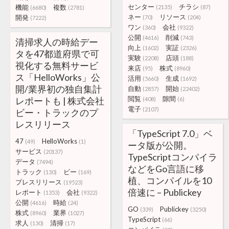
センター
チラシ
機能
複数
(2135)
(87)
(6680)
(2781)
ネー
リソース
開発
(70)
(204)
(7222)
ワン
会社
(360)
(9322)
公開
削減
(4616)
(743)
清掃求人の時給デー
向上
実証
(1602)
(2326)
タを47都道府県で可
実験
店頭
(2208)
(188)
視化する無料サービ
来店
株式
(95)
(8960)
ス「HelloWorks」公
活用
生成
(5660)
(1692)
開/業界初の独自集計
自動
開始
(2857)
(22402)
閲覧
隙間
レポートも | 株式会社
(408)
(6)
電子
(2107)
ビー・トラックのプ
レスリリース
「TypeScript 7.0」ベ
47
HelloWorks
(49)
(1)
ータ版が公開。
サービス
(20137)
TypeScriptコンパイラ
データ
(7494)
などをGo言語に移
トラック
ビー
(130)
(169)
植、コンパイルを10
プレスリリース
(19523)
倍速に – Publickey
レポート
会社
(1353)
(9322)
公開
時給
(4616)
(24)
GO
Publickey
(339)
(3250)
株式
業界
(8960)
(1027)
TypeScript
(66)
求人
清掃
(130)
(17)