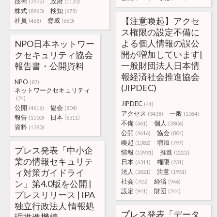
技術
政府
(3532)
(1120)
株式
検知
(8960)
(678)
【注意喚起】アクセ
社員
脅威
(468)
(660)
ス権限の設定不備に
よる個人情報の誤公
NPO日本ネットワー
開が増加しています|
クセキュリティ協会
一般財団法人日本情
報告書・公開資料
報経済社会推進協会
NPO
(87)
(JIPDEC)
ネットワークセキュリティ
(24)
JIPDEC
(41)
公開
協会
(4616)
(804)
アクセス
一般
(3438)
(1084)
報告
日本
(1500)
(6311)
不備
個人
(461)
(2806)
資料
(1380)
公開
協会
(4616)
(804)
喚起
増加
(1382)
(797)
プレス発表「中小企
情報
推進
(13931)
(2222)
業の情報セキュリテ
日本
権限
(6311)
(231)
ィ対策ガイドライ
法人
注意
(2821)
(1951)
社会
経済
ン」第4.0版を公開 |
(705)
(946)
設定
財団
(941)
(244)
プレスリリース | IPA
独立行政法人 情報処
プレス発表「データ