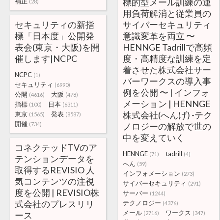
標的型メール訓練の運
補正
(28)
用負荷解消と従業員の
セキュリティの新指
サイバーセキュリティ
標「日本度」公開発
意識変革を両立 〜
表会(東京・大阪)を開
HENNGE Tadrillで高頻
催します|NCPC
度・高精度な訓練を定
着させた株式会社サー
NCPC
(1)
バーワークスの導入事
セキュリティ
(6990)
例を公開 〜 | インフォ
公開
大阪
(4616)
(478)
メーション | HENNGE
指標
日本
(100)
(6311)
株式会社(へんげ) -テク
東京
発表
(1565)
(8587)
開催
(734)
ノロジーの解放で世の
中を変えていく
コネクテッドTVのア
HENNGE
tadrill
(71)
(4)
テンションデータを
へん
(59)
取得するREVISIO 人
インフォメーション
(273)
気コンテンツの注視
サイバーセキュリティ
(291)
度を公開 | REVISIO株
サーバー
(1244)
式会社のプレスリリ
テクノロジー
(4376)
メール
ワークス
ース
(2716)
(347)