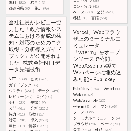
コンパイラ
(58)
無料
独自
(1830)
(134)
コンパイル
(41)
都道府県
集計
(85)
(96)
ベータ
公開
(287)
(4616)
移植
言語
(88)
(594)
当社社員がレビュー協
力した「政府情報シス
Vercel、Webブラウ
テムにおける脅威の検
ザ上のターミナルエ
知・対応のためのログ
ミュレータ
取得・分析導入ガイド
「wterm」をオープ
ブック」が公開されま
ンソースで公開。
した | 株式会社NTTデ
WebAssembly製で
ータ先端技術
Webページに埋め込
み可能 – Publickey
NTT
ため
(4050)
(2673)
ガイドブック
(47)
Publickey
Vercel
(3250)
(43)
システム
データ
(6611)
(7494)
Web
(10593)
レビュー
ログ
(249)
(462)
WebAssembly
(205)
会社
先端
(9322)
(190)
wterm
オープン
(3)
(1684)
公開
分析
(4616)
(2251)
ソース
(1235)
協力
取得
(411)
(857)
ターミナルエミュレータ
(4)
対応
導入
(5286)
(3683)
ブラウザ
ページ
(524)
(700)
当社
情報
(807)
(13931)
公開
可能
(4616)
(4398)