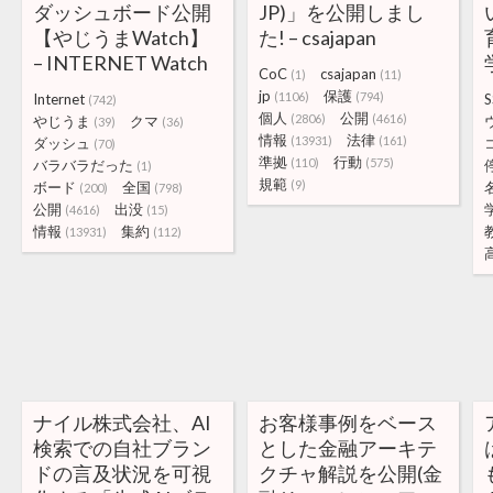
ダッシュボード公開
JP)」を公開しまし
【やじうまWatch】
た! – csajapan
– INTERNET Watch
CoC
csajapan
(1)
(11)
jp
保護
(1106)
(794)
Internet
S
(742)
個人
公開
(2806)
(4616)
やじうま
クマ
(39)
(36)
情報
法律
(13931)
(161)
ダッシュ
(70)
準拠
行動
(110)
(575)
バラバラだった
(1)
規範
(9)
ボード
全国
(200)
(798)
公開
出没
(4616)
(15)
情報
集約
(13931)
(112)
ナイル株式会社、AI
お客様事例をベース
検索での自社ブラン
とした金融アーキテ
ドの言及状況を可視
クチャ解説を公開(金