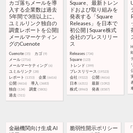
カゴ落ちメールを導
Square、最新トレン
入する企業数は過去
ドおよび取り組みを
5年間で3倍以上に。
発表する「Square
ユミルリンク独自の
Releases」を日本で
調査レポートを公開|
初公開 | Square株式
メールマーケティン
会社のプレスリリー
グのCuenote
ス
H
R
Cuenote
カゴ
Releases
(35)
(9)
(734)
メール
Square
(2716)
(123)
メールマーケティング
トレンド
(6)
(399)
ユミルリンク
プレスリリース
(28)
(19523)
レポート
企業
会社
公開
(1353)
(6616)
(9322)
(4616)
公開
導入
日本
最新
(4616)
(3683)
(6311)
(1092)
独自
調査
株式
発表
(134)
(5801)
(8960)
(8587)
過去
(511)
金融機関向け生成 AI
脆弱性開示ポリシー