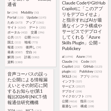
Claude CodeやGitHub
通省
Copilotに「このアプ
br
Mobility
(294)
(50)
リをデプロイせよ」
Portal
Update
(130)
(1195)
と指示すればAIが最
ため
アップ
(2673)
(1361)
適なインフラ構成や
サイト
デート
(6260)
(201)
サービスでデプロイ
ポータル
交通
(402)
(396)
してくれる「Azure
公共
公開
(217)
(4616)
Skills Plugin」公開 –
国土
地域
(111)
(773)
報道
後押し
(2305)
(59)
Publickey
発表
空白
(8587)
(4)
ai
Azure
解消
計画
(6994)
(759)
(269)
(1082)
Claude
Code
資料
(74)
(507)
(1380)
Copilot
GitHub
(202)
(1125)
plugin
Publickey
(61)
(3250)
音声コーパスの誤っ
SKILLS
アプリ
(36)
(5976)
た公開による情報漏
インフラ
(537)
えいとその対応に関
サービス
(20137)
するお知らせ(第1
デプロイ
(204)
報)|2026年|NICT-情
マイクロソフト
(579)
公開
指示
報通信研究機構
(4616)
(124)
最適な
構成
(69)
(208)
2026
NICT-
(494)
(212)