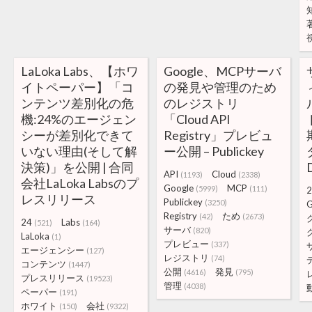
LaLoka Labs、【ホワ
Google、MCPサーバ
イトペーパー】「コ
の発見や管理のため
ンテンツ差別化の危
のレジストリ
機:24%のエージェン
「Cloud API
シーが差別化できて
Registry」プレビュ
いない理由(そして解
ー公開 – Publickey
決策)」を公開 | 合同
API
Cloud
(1193)
(2338)
会社LaLoka Labsのプ
Google
MCP
(5999)
(111)
2
レスリリース
Publickey
(3250)
Registry
ため
(42)
(2673)
24
Labs
(521)
(164)
サーバ
(820)
LaLoka
(1)
プレビュー
(337)
エージェンシー
(127)
レジストリ
(74)
コンテンツ
(1447)
公開
発見
(4616)
(795)
プレスリリース
(19523)
管理
(4038)
ペーパー
(191)
ホワイト
会社
(150)
(9322)