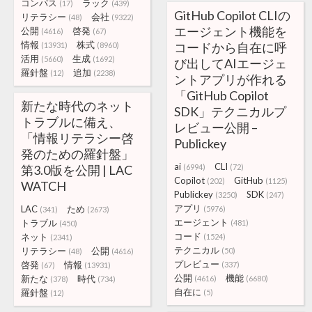
コンパス
ラック
(17)
(439)
GitHub Copilot CLIの
リテラシー
会社
(48)
(9322)
エージェント機能を
公開
啓発
(4616)
(67)
情報
株式
コードから自在に呼
(13931)
(8960)
活用
生成
(5660)
(1692)
び出してAIエージェ
羅針盤
追加
(12)
(2238)
ントアプリが作れる
「GitHub Copilot
新たな時代のネット
SDK」テクニカルプ
トラブルに備え、
レビュー公開 –
「情報リテラシー啓
Publickey
発のための羅針盤」
ai
CLI
第3.0版を公開 | LAC
(6994)
(72)
Copilot
GitHub
(202)
(1125)
WATCH
Publickey
SDK
(3250)
(247)
アプリ
LAC
ため
(5976)
(341)
(2673)
エージェント
トラブル
(481)
(450)
コード
ネット
(1524)
(2341)
テクニカル
リテラシー
公開
(50)
(48)
(4616)
プレビュー
啓発
情報
(337)
(67)
(13931)
公開
機能
新たな
時代
(4616)
(6680)
(378)
(734)
自在に
羅針盤
(5)
(12)