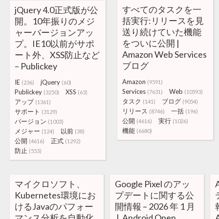
すべてのタスクを一
jQuery 4.0正式版が公
括実行:リリースを見
開。10年振りのメジ
送り続けていた機能
ャーバージョンアッ
をついに公開 |
プ。IE10以前がサポ
Amazon Web Services
ート外、XSS防止など
ブログ
– Publickey
Amazon
IE
jQuery
(9591)
(236)
(60)
Services
Web
Publickey
XSS
(7631)
(10593)
(3250)
(63)
タスク
ブログ
アップ
(141)
(9054)
(1361)
リリース
一括
サポート
(8746)
(196)
(3129)
公開
実行
バージョン
(4616)
(1026)
(1003)
機能
メジャー
以前
(6680)
(124)
(38)
公開
正式
(4616)
(1292)
防止
(553)
マイクロソフト、
Google Pixel のアッ
Kubernetes環境にお
プデートに関する公
けるJavaのパフォー
開情報 – 2026 年 1 月
マンス分析を自動化
| Android Open