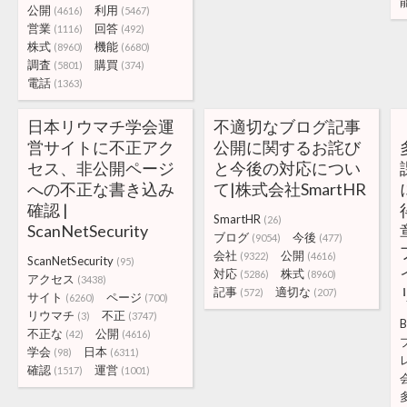
公開
利用
(4616)
(5467)
営業
回答
(1116)
(492)
株式
機能
(8960)
(6680)
調査
購買
(5801)
(374)
電話
(1363)
日本リウマチ学会運
不適切なブログ記事
営サイトに不正アク
公開に関するお詫び
セス、非公開ページ
と今後の対応につい
への不正な書き込み
て|株式会社SmartHR
確認 |
SmartHR
(26)
ScanNetSecurity
ブログ
今後
(9054)
(477)
会社
公開
(9322)
(4616)
ScanNetSecurity
(95)
対応
株式
(5286)
(8960)
アクセス
(3438)
記事
適切な
(572)
(207)
サイト
ページ
(6260)
(700)
リウマチ
不正
(3)
(3747)
B
不正な
公開
(42)
(4616)
学会
日本
(98)
(6311)
確認
運営
(1517)
(1001)