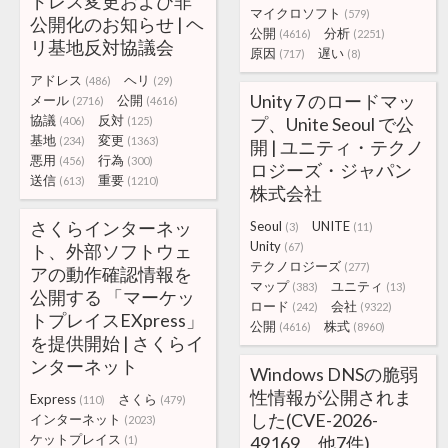
ドレス変更および非
マイクロソフト
(579)
公開化のお知らせ | ヘ
公開
分析
(4616)
(2251)
リ基地反対協議会
原因
遅い
(717)
(8)
アドレス
ヘリ
(486)
(29)
Unity 7 のロードマッ
メール
公開
(2716)
(4616)
協議
反対
プ、Unite Seoul で公
(406)
(125)
基地
変更
(234)
(1363)
開 | ユニティ・テクノ
悪用
行為
(456)
(300)
ロジーズ・ジャパン
送信
重要
(613)
(1210)
株式会社
さくらインターネッ
Seoul
UNITE
(3)
(11)
Unity
ト、外部ソフトウェ
(67)
テクノロジーズ
(277)
アの動作確認情報を
マップ
ユニティ
(383)
(13)
公開する 「マーケッ
ロード
会社
(242)
(9322)
トプレイスEXpress」
公開
株式
(4616)
(8960)
を提供開始 | さくらイ
ンターネット
Windows DNSの脆弱
性情報が公開されま
Express
さくら
(110)
(479)
した(CVE-2026-
インターネット
(2023)
ケットプレイス
49169、他7件)
(1)