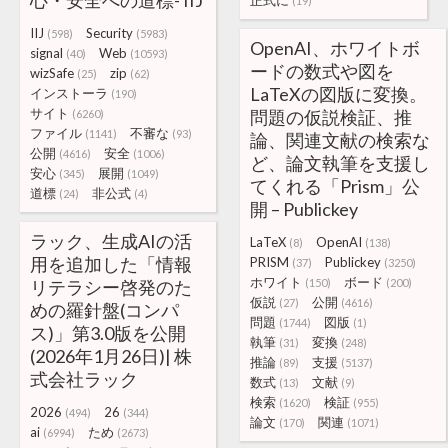
心・安全への道標- IIJ
正式に
(19)
IIJ
Security
(598)
(5983)
OpenAI、ホワイトボ
signal
Web
(40)
(10593)
ードの数式や図を
wizSafe
zip
(25)
(62)
LaTeXの図版に変換。
インストーラ
(190)
サイト
問題の仮説検証、推
(6260)
ファイル
不審な
(1141)
(93)
論、関連文献の検索な
公開
安全
(4616)
(1006)
ど、論文執筆を支援し
安心
展開
(345)
(1049)
てくれる「Prism」公
道標
非公式
(24)
(4)
開 – Publickey
ラック、生成AIの活
LaTeX
OpenAI
(8)
(138)
用を追加した「情報
PRISM
Publickey
(37)
(3250)
ホワイト
ボード
リテラシー啓発のた
(150)
(200)
仮説
公開
(27)
(4616)
めの羅針盤(コンパ
問題
図版
(1744)
(1)
ス)」第3.0版を公開
執筆
変換
(31)
(248)
(2026年1月26日)| 株
推論
支援
(89)
(5137)
式会社ラック
数式
文献
(13)
(9)
検索
検証
(1620)
(955)
2026
26
(494)
(344)
論文
関連
(170)
(1071)
ai
ため
(6994)
(2673)