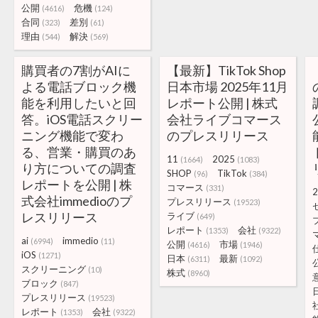
公開
危機
(4616)
(124)
合同
差別
(323)
(61)
理由
解決
(544)
(569)
購買者の7割がAIに
【最新】TikTok Shop
よる電話ブロック機
日本市場 2025年11月
能を利用したいと回
レポート公開 | 株式
答。iOS電話スクリー
会社ライブコマース
ニング機能で変わ
のプレスリリース
る、営業・購買のあ
11
2025
(1664)
(1083)
り方についての調査
SHOP
TikTok
(96)
(384)
レポートを公開 | 株
コマース
(331)
2
式会社immedioのプ
プレスリリース
(19523)
レスリリース
ライブ
(649)
レポート
会社
(1353)
(9322)
ai
immedio
(6994)
(11)
公開
市場
(4616)
(1946)
iOS
(1271)
日本
最新
(6311)
(1092)
スクリーニング
(10)
株式
(8960)
ブロック
(847)
プレスリリース
(19523)
レポート
会社
(1353)
(9322)