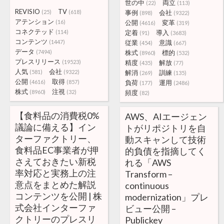
世の中
両立
(22)
(113)
REVISIO
TV
(25)
(618)
事例
会社
(898)
(9322)
アテンション
(16)
公開
変革
(4616)
(319)
コネクテッド
(114)
定着
導入
(91)
(3683)
コンテンツ
(1447)
従業
意識
(454)
(667)
データ
(7494)
株式
標的
(8960)
(532)
プレスリリース
(19523)
精度
解放
(435)
(77)
人気
会社
(581)
(9322)
解消
訓練
(269)
(135)
公開
取得
(4616)
(857)
負荷
運用
(177)
(2486)
株式
注視
(8960)
(32)
頻度
(82)
【食料品の消費税0%
AWS、AIエージェン
議論に備える】イン
トがリポジトリを自
ターファクトリー、
動スキャンして技術
食料品EC事業者が押
的負債を指摘してく
さえておきたい新税
れる「AWS
率対応と実務上の注
Transform –
意点をまとめた解説
continuous
コンテンツを公開 | 株
modernization」プレ
式会社インターファ
ビュー公開 –
クトリーのプレスリ
Publickey