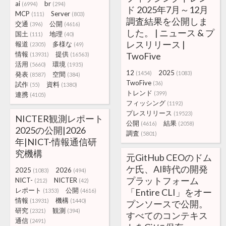
ai
br
(6994)
(294)
ド 2025年7月～12月
MCP
Server
(111)
(803)
調査結果を公開しま
交通
公開
(396)
(4616)
した。 | ニュース & プ
国土
地理
(111)
(40)
レスリリース |
報道
多様な
(2305)
(49)
情報
提供
TwoFive
(13931)
(16563)
活用
環境
(5660)
(1935)
12
2025
(1454)
(1083)
発表
空間
(8587)
(384)
TwoFive
(36)
試作
資料
(55)
(1380)
トレンド
(399)
連携
(4105)
フィッシング
(1192)
プレスリリース
(19523)
NICTER観測レポート
公開
結果
(4616)
(2058)
2025の公開|2026
調査
(5801)
年|NICT-情報通信研
究機構
元GitHub CEOのドム
ケ氏、AI時代の開発
2025
2026
(1083)
(494)
プラットフォーム
NICT-
NICTER
(212)
(42)
レポート
公開
「Entire CLI」をオー
(1353)
(4616)
情報
機構
(13931)
(1440)
プンソースで公開。
研究
観測
(2321)
(394)
すべてのコンテキス
通信
(2491)