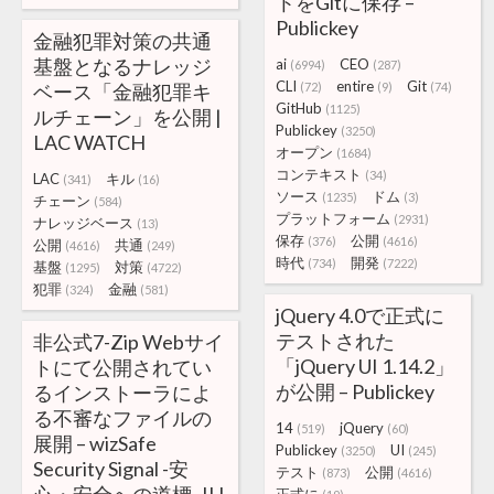
トをGitに保存 –
Publickey
金融犯罪対策の共通
基盤となるナレッジ
ai
CEO
(6994)
(287)
CLI
entire
Git
ベース「金融犯罪キ
(72)
(9)
(74)
GitHub
(1125)
ルチェーン」を公開 |
Publickey
(3250)
LAC WATCH
オープン
(1684)
コンテキスト
(34)
LAC
キル
(341)
(16)
ソース
ドム
(1235)
(3)
チェーン
(584)
プラットフォーム
(2931)
ナレッジベース
(13)
保存
公開
(376)
(4616)
公開
共通
(4616)
(249)
時代
開発
(734)
(7222)
基盤
対策
(1295)
(4722)
犯罪
金融
(324)
(581)
jQuery 4.0で正式に
テストされた
非公式7-Zip Webサイ
「jQuery UI 1.14.2」
トにて公開されてい
が公開 – Publickey
るインストーラによ
る不審なファイルの
14
jQuery
(519)
(60)
展開 – wizSafe
Publickey
UI
(3250)
(245)
Security Signal -安
テスト
公開
(873)
(4616)