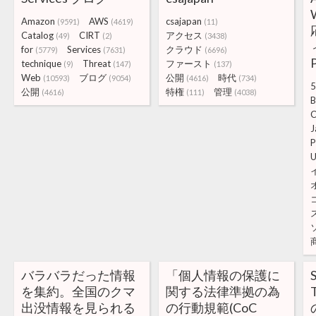
Amazon
AWS
csajapan
(9591)
(4619)
(11)
Catalog
CIRT
アクセス
(49)
(2)
(3438)
for
Services
クラウド
(5779)
(7631)
(6696)
technique
Threat
ファースト
(9)
(147)
(137)
Web
ブログ
公開
時代
(10593)
(9054)
(4616)
(734)
5
公開
特権
管理
(4616)
(111)
(4038)
B
C
J
P
U
バラバラだった情報
「個人情報の保護に
を集約。全国のクマ
関する法律準拠の為
出没情報を見られる
の行動規範(CoC