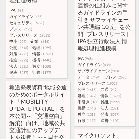
理推進機構
連携の仕組みに関す
IPA
(968)
るガイドラインの手
ガイドライン
(438)
引き サプライチェー
セキュリティ
(6990)
ン共通編 1.0版」を公
プレス
(2625)
開 | プレスリリース |
プレスリリース
(19523)
IPA 独立行政法人 情
中小
企業
(229)
(6616)
報処理推進機構
公開
処理
(4616)
(1079)
対策
情報
(4722)
(13931)
IPA
(968)
推進
機構
(2222)
(1440)
ガイドライン
(438)
法人
独立
(2821)
(1018)
サプライチェーン
(203)
発表
行政
(8587)
(1177)
データ
プレス
(7494)
(2625)
プレスリリース
(19523)
報道発表資料:地域交通
公開
共通
(4616)
(249)
のためのポータルサイ
処理
情報
(1079)
(13931)
ト「MOBILITY
手引き
推進
(37)
(2222)
UPDATE PORTAL」を
機構
法人
(1440)
(2821)
独立
発表
本公開～「交通空白」
(1018)
(8587)
行政
連携
(1177)
(4105)
解消に向け、地域公共
交通計画のアップデー
マイクロソフト、
トを後押し～ – 国土交