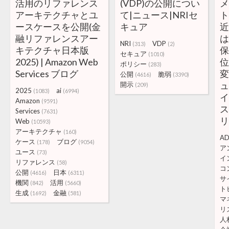
活用のリファレンス
(VDP)の公開につい
アーキテクチャとユ
て|ニュース|NRIセ
ースケースを公開(金
キュア
融リファレンスアー
NRI
VDP
(313)
(2)
キテクチャ日本版
保
セキュア
(1010)
2025) | Amazon Web
ポリシー
(283)
Services ブログ
公開
脆弱
(4616)
(3390)
開示
(209)
2025
ai
(1083)
(6994)
イ
Amazon
(9591)
ス
Services
(7631)
Web
(10593)
アーキテクチャ
(160)
A
ケース
ブログ
(178)
(9054)
ア
ユース
(73)
イ
リファレンス
(58)
コ
公開
日本
(4616)
(6311)
サ
機関
活用
(842)
(5660)
ト
生成
金融
(1692)
(581)
マ
リ
人