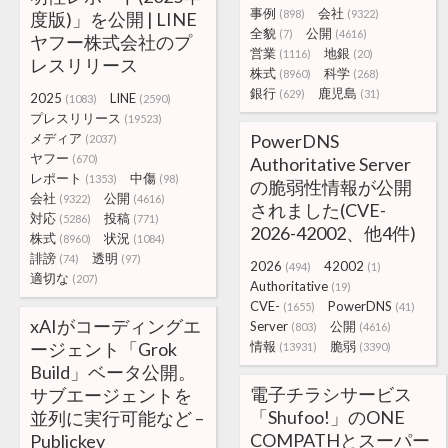
事例
会社
(898)
(9322)
度版)」を公開 | LINE
全貌
公開
(7)
(4616)
ヤフー株式会社のプ
営業
地銀
(1116)
(20)
レスリリース
株式
科学
(8960)
(268)
銀行
鹿児島
(629)
(31)
2025
LINE
(1083)
(2590)
プレスリリース
(19523)
メディア
PowerDNS
(2037)
ヤフー
(670)
Authoritative Server
レポート
中傷
(1353)
(98)
の脆弱性情報が公開
会社
公開
(9322)
(4616)
されました(CVE-
対応
投稿
(5286)
(771)
2026-42002、他4件)
株式
状況
(8960)
(1084)
誹謗
透明
(74)
(97)
2026
42002
(494)
(1)
適切な
(207)
Authoritative
(19)
CVE-
PowerDNS
(1655)
(41)
xAIがコーディングエ
Server
公開
(803)
(4616)
ージェント「Grok
情報
脆弱
(13931)
(3390)
Build」ベータ公開。
電子チラシサービス
サブエージェントを
「Shufoo!」のONE
並列に実行可能など –
COMPATHとスーパー
Publickey