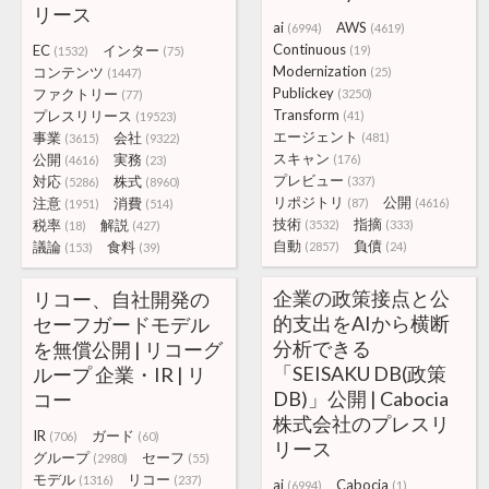
リース
ai
AWS
(6994)
(4619)
Continuous
EC
インター
(19)
(1532)
(75)
Modernization
コンテンツ
(25)
(1447)
Publickey
ファクトリー
(3250)
(77)
Transform
プレスリリース
(41)
(19523)
エージェント
事業
会社
(481)
(3615)
(9322)
スキャン
公開
実務
(176)
(4616)
(23)
プレビュー
対応
株式
(337)
(5286)
(8960)
リポジトリ
公開
注意
消費
(87)
(4616)
(1951)
(514)
技術
指摘
税率
解説
(3532)
(333)
(18)
(427)
自動
負債
議論
食料
(2857)
(24)
(153)
(39)
企業の政策接点と公
リコー、自社開発の
的支出をAIから横断
セーフガードモデル
分析できる
を無償公開 | リコーグ
「SEISAKU DB(政策
ループ 企業・IR | リ
DB)」公開 | Cabocia
コー
株式会社のプレスリ
IR
ガード
(706)
(60)
リース
グループ
セーフ
(2980)
(55)
モデル
リコー
(1316)
(237)
ai
Cabocia
(6994)
(1)