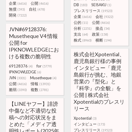
企業
公開
(6616)
(4616)
DB
SEISAKU
(183)
(1)
無償
自社
(593)
(478)
プレスリリース
(19523)
開発
(7222)
企業
会社
(6616)
(9322)
公的
公開
(11)
(4616)
JVN#69128376:
分析
接点
(2251)
(54)
支出
政策
(64)
(158)
Musetheque V4 情報
株式
横断
(8960)
(194)
公開 for
IPKNOWLEDGEにお
株式会社Xpotential、
ける複数の脆弱性
鹿児島銀行様の事例
69128376
for
(4)
(5779)
インタビュー「鹿児
IPKNOWLEDGE
(6)
島銀行が挑む、地銀
JVN
Musetheque
(3001)
(4)
営業の『型化』と
公開
情報
(4616)
(13931)
『科学』の全貌」を
脆弱
複数
(3390)
(2781)
公開 | 株式会社
Xpotentialのプレスリ
【LINEヤフー】誹謗
リース
中傷など不適切な投
稿への対応状況をま
Xpotential
(3)
とめた「メディア透
インタビュー
(173)
明性レポート(2025年
プレスリリース
(19523)