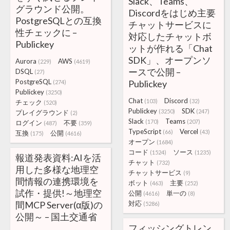
Slack、Teams、
グラウンド公開。
Discordをはじめ主要
PostgreSQLとの互換
チャットサービスに
性チェックに –
対応したチャットボ
Publickey
ットが作れる「Chat
SDK」、オープンソ
Aurora
AWS
(229)
(4619)
ースで公開 –
DSQL
(27)
PostgreSQL
Publickey
(274)
Publickey
(3250)
Chat
Discord
(103)
(32)
チェック
(520)
Publickey
SDK
(3250)
(247)
プレイグラウンド
(2)
Slack
Teams
(170)
(207)
ログイン
不要
(487)
(359)
TypeScript
Vercel
(66)
(43)
互換
公開
(175)
(4616)
オープン
(1684)
コード
ソース
(1524)
(1235)
報道発表資料:AIを活
チャット
(732)
用した多様な地理空
チャットサービス
(9)
間情報の連携環境を
ボット
主要
(463)
(252)
試作・提供!～地理空
公開
単一の
(4616)
(8)
間MCP Server(α版)の
対応
(5286)
公開～ – 国土交通省
フィッシングトレン