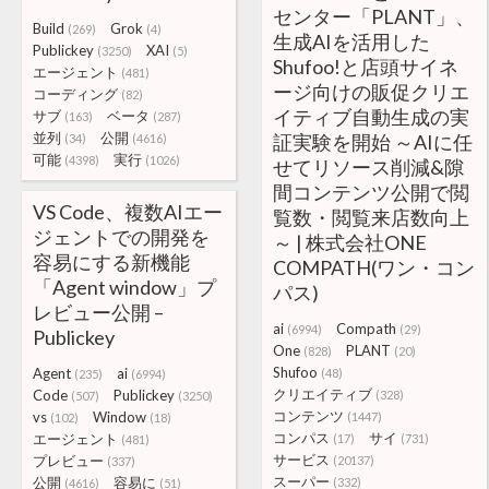
センター「PLANT」、
Build
Grok
(269)
(4)
生成AIを活用した
Publickey
XAI
(3250)
(5)
Shufoo!と店頭サイネ
エージェント
(481)
ージ向けの販促クリエ
コーディング
(82)
イティブ自動生成の実
サブ
ベータ
(163)
(287)
並列
公開
証実験を開始 ～AIに任
(34)
(4616)
可能
実行
(4398)
(1026)
せてリソース削減&隙
間コンテンツ公開で閲
VS Code、複数AIエー
覧数・閲覧来店数向上
ジェントでの開発を
～ | 株式会社ONE
容易にする新機能
COMPATH(ワン・コン
「Agent window」プ
パス)
レビュー公開 –
ai
Compath
(6994)
(29)
Publickey
One
PLANT
(828)
(20)
Shufoo
Agent
ai
(48)
(235)
(6994)
クリエイティブ
Code
Publickey
(328)
(507)
(3250)
コンテンツ
vs
Window
(1447)
(102)
(18)
コンパス
サイ
エージェント
(17)
(731)
(481)
サービス
プレビュー
(20137)
(337)
スーパー
公開
容易に
(332)
(4616)
(51)