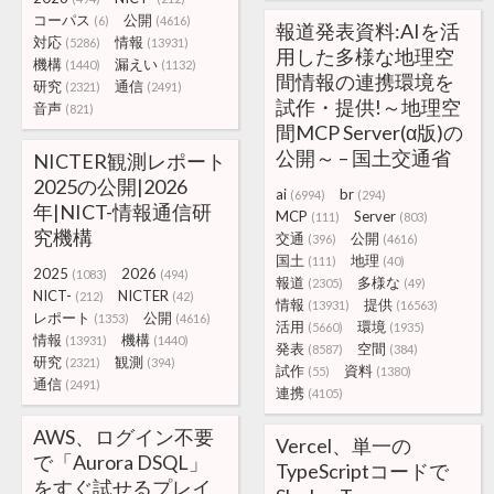
コーパス
公開
(6)
(4616)
報道発表資料:AIを活
対応
情報
(5286)
(13931)
用した多様な地理空
機構
漏えい
(1440)
(1132)
間情報の連携環境を
研究
通信
(2321)
(2491)
試作・提供!～地理空
音声
(821)
間MCP Server(α版)の
公開～ – 国土交通省
NICTER観測レポート
2025の公開|2026
ai
br
(6994)
(294)
年|NICT-情報通信研
MCP
Server
(111)
(803)
究機構
交通
公開
(396)
(4616)
国土
地理
(111)
(40)
2025
2026
(1083)
(494)
報道
多様な
(2305)
(49)
NICT-
NICTER
(212)
(42)
情報
提供
(13931)
(16563)
レポート
公開
(1353)
(4616)
活用
環境
(5660)
(1935)
情報
機構
(13931)
(1440)
発表
空間
(8587)
(384)
研究
観測
(2321)
(394)
試作
資料
(55)
(1380)
通信
(2491)
連携
(4105)
AWS、ログイン不要
Vercel、単一の
で「Aurora DSQL」
TypeScriptコードで
をすぐ試せるプレイ