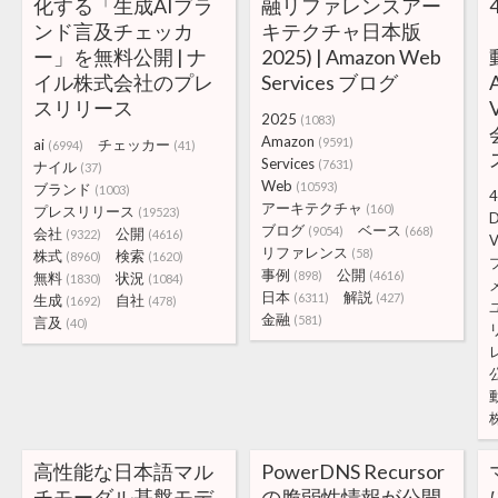
化する「生成AIブラ
融リファレンスアー
ンド言及チェッカ
キテクチャ日本版
ー」を無料公開 | ナ
2025) | Amazon Web
イル株式会社のプレ
Services ブログ
スリリース
2025
(1083)
Amazon
(9591)
ai
チェッカー
(6994)
(41)
Services
(7631)
ナイル
(37)
Web
(10593)
ブランド
(1003)
4
アーキテクチャ
(160)
プレスリリース
(19523)
D
ブログ
ベース
(9054)
(668)
会社
公開
(9322)
(4616)
V
リファレンス
(58)
株式
検索
(8960)
(1620)
事例
公開
(898)
(4616)
無料
状況
(1830)
(1084)
日本
解説
(6311)
(427)
生成
自社
(1692)
(478)
金融
(581)
言及
(40)
高性能な日本語マル
PowerDNS Recursor
チモーダル基盤モデ
の脆弱性情報が公開