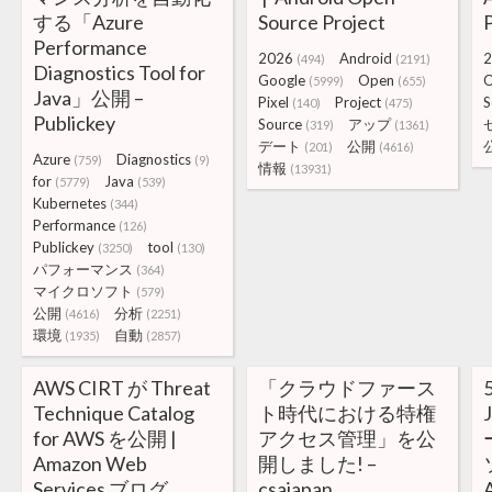
する「Azure
Source Project
Performance
2026
Android
2
(494)
(2191)
Diagnostics Tool for
Google
Open
(5999)
(655)
Java」公開 –
Pixel
Project
S
(140)
(475)
Publickey
Source
アップ
(319)
(1361)
デート
公開
(201)
(4616)
Azure
Diagnostics
(759)
(9)
情報
(13931)
for
Java
(5779)
(539)
Kubernetes
(344)
Performance
(126)
Publickey
tool
(3250)
(130)
パフォーマンス
(364)
マイクロソフト
(579)
公開
分析
(4616)
(2251)
環境
自動
(1935)
(2857)
AWS CIRT が Threat
「クラウドファース
Technique Catalog
ト時代における特権
for AWS を公開 |
アクセス管理」を公
Amazon Web
開しました! –
Services ブログ
csajapan