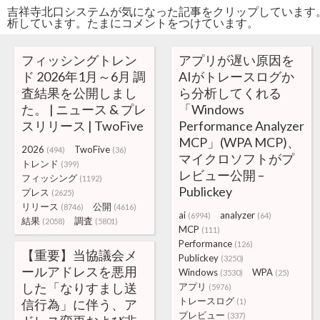
吉祥寺北口システムが気になった記事をクリップしています
析しています。たまにコメントをつけています。
フィッシングトレン
アプリが遅い原因を
ド 2026年1月～6月 調
AIがトレースログか
査結果を公開しまし
ら分析してくれる
た。 | ニュース & プレ
「Windows
スリリース | TwoFive
Performance Analyzer
MCP」(WPA MCP)、
2026
TwoFive
(494)
(36)
マイクロソフトがプ
トレンド
(399)
レビュー公開 –
フィッシング
(1192)
Publickey
プレス
(2625)
リリース
公開
(8746)
(4616)
ai
analyzer
(6994)
(64)
結果
調査
(2058)
(5801)
MCP
(111)
Performance
(126)
【重要】当協議会メ
Publickey
(3250)
ールアドレスを悪用
Windows
WPA
(3530)
(25)
した「なりすまし送
アプリ
(5976)
トレースログ
信行為」に伴う、ア
(1)
プレビュー
(337)