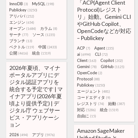
「ACP(Agent Client
InnoDB
MySQL
(3)
(198)
Protocol)レジスト
Publickey
(3250)
リ」始動。Gemini CLI
アリババ
(252)
エンジン
(654)
やGitHub Copilot、
オープン
カラム
(1684)
(8)
OpenCodeなどが対応
サーチ
ソース
(77)
(1235)
– Publickey
ブランチ
(13)
ベクトル
中国
(119)
(2433)
ACP
Agent
(7)
(235)
公開
統合
(4616)
(1519)
ai
CLI
(6994)
(72)
Client
Copilot
(163)
(202)
Gemini
GitHub
2026年夏頃、マイナ
(78)
(1125)
OpenCode
(2)
ポータルアプリにデ
Protocol
(88)
ジタル認証アプリを
Publickey
(3250)
統合する予定です | マ
エージェント
(481)
イナアプリ(2026年夏
コードエディタ
(9)
頃より提供予定) | デ
レジストリ
始動
(74)
(387)
ジタル庁 ウェブサー
対応
統合
(5286)
(1519)
自由に
ビス・アプリケーシ
(15)
ョン
Amazon SageMaker
2026
アプリ
(494)
(5976)
Unified Studio と