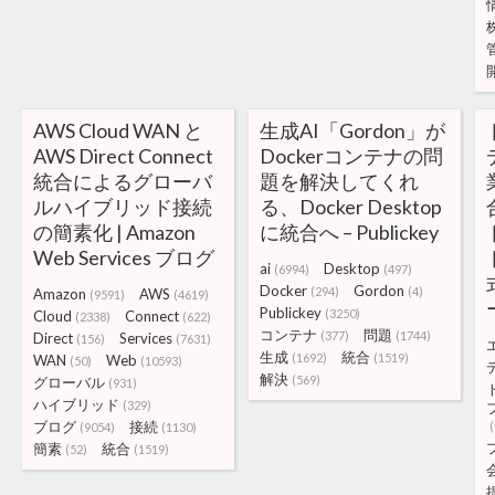
AWS Cloud WAN と
生成AI「Gordon」が
AWS Direct Connect
Dockerコンテナの問
統合によるグローバ
題を解決してくれ
ルハイブリッド接続
る、Docker Desktop
の簡素化 | Amazon
に統合へ – Publickey
Web Services ブログ
ai
Desktop
(6994)
(497)
Docker
Gordon
(294)
(4)
Amazon
AWS
(9591)
(4619)
Publickey
(3250)
Cloud
Connect
(2338)
(622)
コンテナ
問題
(377)
(1744)
Direct
Services
(156)
(7631)
生成
統合
(1692)
(1519)
WAN
Web
(50)
(10593)
解決
(569)
グローバル
(931)
ハイブリッド
(329)
ブログ
接続
(
(9054)
(1130)
簡素
統合
(52)
(1519)