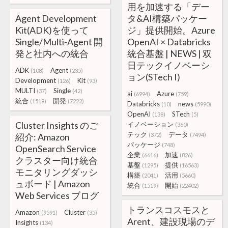
用を加速する「デー
Agent Development
タ&AI構築パッケー
Kit(ADK)を使って
ジ」提供開始。Azure
Single/Multi-Agent 開
OpenAI × Databricks
発と社内への統合
統合基盤 | NEWS | 双
日テックイノベーシ
ADK
Agent
(108)
(235)
ョン(STech I)
Development
Kit
(126)
(93)
MULTI
Single
(37)
(42)
ai
Azure
(6994)
(759)
統合
開発
(1519)
(7222)
Databricks
news
(10)
(5990)
OpenAI
STech
(138)
(5)
Cluster Insights のご
イノベーション
(360)
テック
データ
紹介: Amazon
(372)
(7494)
パッケージ
(748)
OpenSearch Service
企業
加速
(6616)
(826)
クラスター向け統合
基盤
提供
(1295)
(16563)
モニタリングダッシ
構築
活用
(2041)
(5660)
ュボード | Amazon
統合
開始
(1519)
(22402)
Web Services ブログ
トランスコスモスと
Amazon
Cluster
(9591)
(35)
Arent、建設現場のデ
Insights
(134)