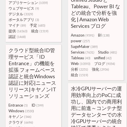
アプリケーション
(1059)
Tableau、Power BI な
ウェブサービス
(9)
どの統合で分析を強
デジタル
(3329)
化 | Amazon Web
ポータルアプリ
(3)
Services ブログ
マイナ
予定
(89)
(685)
提供
統合
(16563)
(1519)
Amazon
BI
(9591)
(138)
認証
(1468)
power
(257)
SageMaker
(389)
クラウド型統合ID管
Services
Studio
(7631)
(481)
理サービス「ID
Tableau
unified
(40)
(42)
Entrance」の機能を
Web
ブログ
(10593)
(9054)
拡張 フォームベース
分析
強化
(2251)
(2936)
統合
認証と統合Windows
(1519)
認証に対応|ニュース
水冷GPUサーバーの運
リリース|キヤノンIT
用効率向上のPoCに成
ソリューションズ
功し、国内での商用利
Entrance
ID
(5)
(599)
用に前進～コンテナ型
Windows
(3530)
データセンターでの水
キヤノン
(546)
冷GPUサーバーの統合
クラウド
(6696)