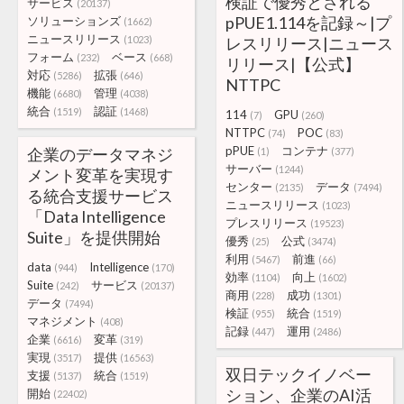
検証で優秀とされる
サービス
(20137)
pPUE1.114を記録～|プ
ソリューションズ
(1662)
ニュースリリース
(1023)
レスリリース|ニュース
フォーム
ベース
(232)
(668)
リリース|【公式】
対応
拡張
(5286)
(646)
NTTPC
機能
管理
(6680)
(4038)
統合
認証
(1519)
(1468)
114
GPU
(7)
(260)
NTTPC
POC
(74)
(83)
pPUE
コンテナ
企業のデータマネジ
(1)
(377)
サーバー
(1244)
メント変革を実現す
センター
データ
(2135)
(7494)
る統合支援サービス
ニュースリリース
(1023)
「Data Intelligence
プレスリリース
(19523)
Suite」を提供開始
優秀
公式
(25)
(3474)
利用
前進
(5467)
(66)
data
Intelligence
(944)
(170)
効率
向上
(1104)
(1602)
Suite
サービス
(242)
(20137)
商用
成功
(228)
(1301)
データ
(7494)
検証
統合
(955)
(1519)
マネジメント
(408)
記録
運用
(447)
(2486)
企業
変革
(6616)
(319)
実現
提供
(3517)
(16563)
双日テックイノベー
支援
統合
(5137)
(1519)
ション、企業のAI活
開始
(22402)