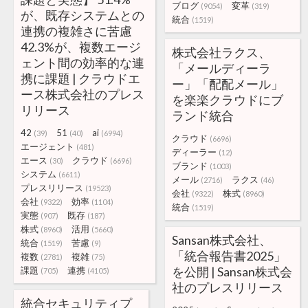
ブログ
変革
(9054)
(319)
が、既存システムとの
統合
(1519)
連携の複雑さに苦慮
42.3%が、複数エージ
株式会社ラクス、
ェント間の効率的な連
「メールディーラ
携に課題 | クラウドエ
ー」「配配メール」
ース株式会社のプレス
を楽楽クラウドにブ
リリース
ランド統合
42
51
ai
(39)
(40)
(6994)
クラウド
(6696)
エージェント
(481)
ディーラー
(12)
エース
クラウド
(30)
(6696)
ブランド
(1003)
システム
(6611)
メール
ラクス
(2716)
(46)
プレスリリース
(19523)
会社
株式
(9322)
(8960)
会社
効率
(9322)
(1104)
統合
(1519)
実態
既存
(907)
(187)
株式
活用
(8960)
(5660)
Sansan株式会社、
統合
苦慮
(1519)
(9)
「統合報告書2025」
複数
複雑
(2781)
(75)
を公開 | Sansan株式会
課題
連携
(705)
(4105)
社のプレスリリース
統合セキュリティプ