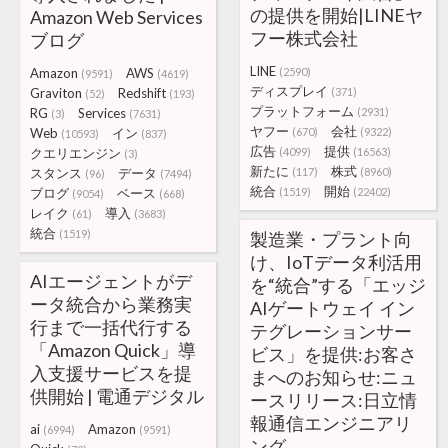
の提供を開始|LINEヤ
Amazon Web Services
フー株式会社
ブログ
LINE
Amazon
AWS
(2590)
(9591)
(4619)
ディスプレイ
Graviton
Redshift
(371)
(52)
(193)
プラットフォーム
RG
Services
(2931)
(3)
(7631)
ヤフー
会社
Web
イン
(670)
(9322)
(10593)
(837)
広告
提供
クエリエンジン
(4099)
(16563)
(3)
新たに
株式
スタンス
データ
(117)
(8960)
(96)
(7494)
統合
開始
ブログ
ベース
(1519)
(22402)
(9054)
(668)
レイク
導入
(61)
(3683)
統合
(1519)
製造業・プラント向
け、IoTデータ利活用
AIエージェントがデ
を“統合”する「エッジ
ータ統合から業務実
AIゲートウェイ イン
行まで一括代行する
テグレーションサー
「Amazon Quick」導
ビス」を提供:お客さ
入支援サービスを提
まへのお知らせ:ニュ
供開始 | 電通デジタル
ースリリース:日立情
報通信エンジニアリ
ai
Amazon
(6994)
(9591)
ング