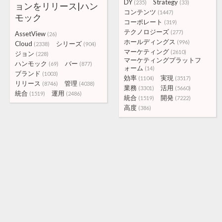
DY
Strategy
(235)
(33)
ョンをリリース|ハン
コンテンツ
(1447)
モック
コーポレート
(319)
テクノロジーズ
(277)
AssetView
(26)
ホールディングス
(996)
Cloud
シリーズ
(2338)
(904)
マーケティング
(2610)
ジョン
(228)
マーケティングプラットフ
ハンモック
バー
(69)
(877)
ォーム
(14)
ブランド
(1003)
効率
実現
(1104)
(3517)
リリース
管理
(8746)
(4038)
業務
活用
(3301)
(5660)
統合
運用
(1519)
(2486)
統合
開発
(1519)
(7222)
高度
(386)