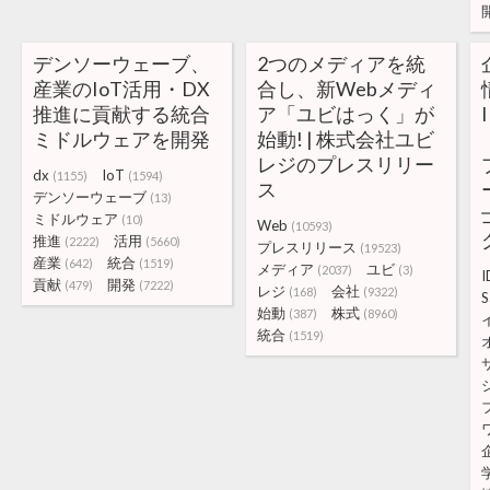
デンソーウェーブ、
2つのメディアを統
産業のIoT活用・DX
合し、新Webメディ
推進に貢献する統合
ア「ユビはっく」が
ミドルウェアを開発
始動! | 株式会社ユビ
レジのプレスリリー
dx
IoT
(1155)
(1594)
ス
デンソーウェーブ
(13)
ミドルウェア
(10)
Web
(10593)
推進
活用
(2222)
(5660)
プレスリリース
(19523)
産業
統合
(642)
(1519)
メディア
ユビ
(2037)
(3)
I
貢献
開発
(479)
(7222)
レジ
会社
(168)
(9322)
S
始動
株式
(387)
(8960)
統合
(1519)