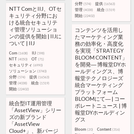
分野
提供
(574)
(16563)
NTT ComとIIJ、OTセ
管理
統合
(4038)
(1519)
キュリティ分野にお
開始
(22402)
ける統合セキュリテ
ィ管理ソリューショ
コンテンツを活用し
ンの提供を開始 | IIJに
たマーケティング業
ついて | IIJ
務の効率化・高度化
を実現「STRATEGY
Com
IIJ
(1608)
(598)
BLOOM CONTENT」
NTT
OT
(4050)
(71)
を開発― 博報堂DYホ
セキュリティ
(6990)
ールディングス、博
ソリューション
(3740)
分野
提供
報堂テクノロジーズ
(574)
(16563)
管理
統合
(4038)
(1519)
統合マーケティング
開始
(22402)
プラットフォーム
BLOOMにて― | コー
統合型IT運用管理
ポレートニュース | 博
「AssetView」シリー
報堂DYホールディン
ズの新ブランド
グス
「AssetView
Bloom
Content
Cloud+」、新バージ
(20)
(316)