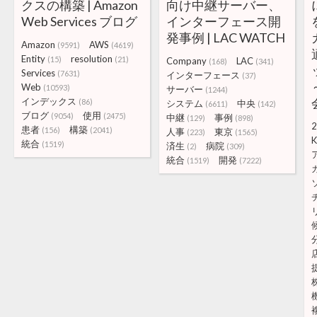
クスの構築 | Amazon
向け中継サーバー、
Web Services ブログ
インターフェース開
発事例 | LAC WATCH
Amazon
AWS
(9591)
(4619)
Entity
resolution
(15)
(21)
Company
LAC
(168)
(341)
Services
(7631)
インターフェース
(37)
Web
(10593)
サーバー
(1244)
インデックス
(86)
システム
中央
(6611)
(142)
ブログ
使用
(9054)
(2475)
中継
事例
(129)
(898)
2
患者
構築
(156)
(2041)
人事
東京
(223)
(1565)
K
統合
(1519)
済生
病院
(2)
(309)
統合
開発
(1519)
(7222)