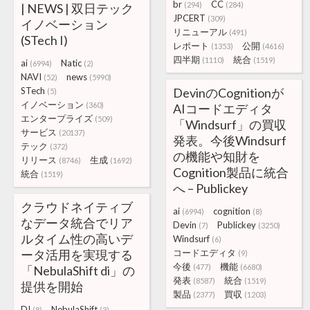
br
CC
(294)
(284)
| NEWS | 双日テック
JPCERT
(309)
イノベーション
リニューアル
(491)
(STech I)
レポート
公開
(1353)
(4616)
四半期
統合
(1110)
(1519)
ai
Natic
(6994)
(2)
NAVI
news
(52)
(5990)
STech
DevinのCognitionが
(5)
イノベーション
(360)
AIコードエディタ
エンタープライズ
(509)
「Windsurf」の買収
サービス
(20137)
発表。今後Windsurf
テック
(372)
の機能や知財を
リリース
生成
(8746)
(1692)
Cognition製品に統合
統合
(1519)
へ – Publickey
クラウドネイティブ
ai
cognition
(6994)
(8)
なデータ統合でリア
Devin
Publickey
(7)
(3250)
ルタイム性の高いデ
Windsurf
(6)
ータ活用を実現する
コードエディタ
(9)
今後
機能
(477)
(6680)
「NebulaShift di」の
発表
統合
(8587)
(1519)
提供を開始
製品
買収
(2377)
(1203)
DI
NebulaShift
(8)
(3)