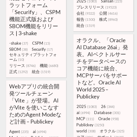
2025
Sansan
(1083)
(223)
ラットフォーム
プレスリリース
(19523)
「Securify」、CSPM
会社
公開
(9322)
(4616)
機能正式版および
報告
株式
(1500)
(8960)
SBOM機能をリリー
統合
(1519)
ス | 3-shake
オラクル、「Oracle
-shake
CSPM
(37)
(15)
AI Database 26ai」発
SBOM
Securify
(38)
(17)
表。AIベクトルサー
セキュリティプラットフォ
ーム
(10)
チをデータベースの
リリース
機能
(8746)
(6680)
コア機能に統合、
正式
統合
(1292)
(1519)
MCPサーバをサポー
トなど。Oracle AI
Webアプリの統合開
World 2025 –
発ツールチェーン
Publickey
「Vite 」が登場。AI
がVite を使いこなす
2025
26
(1083)
(344)
ai
Database
(6994)
(301)
ためのAgent Modeな
MCP
Oracle
(111)
(958)
ど計画 – Publickey
Publickey
(3250)
world
オラクル
Agent
ai
(308)
(325)
(235)
(6994)