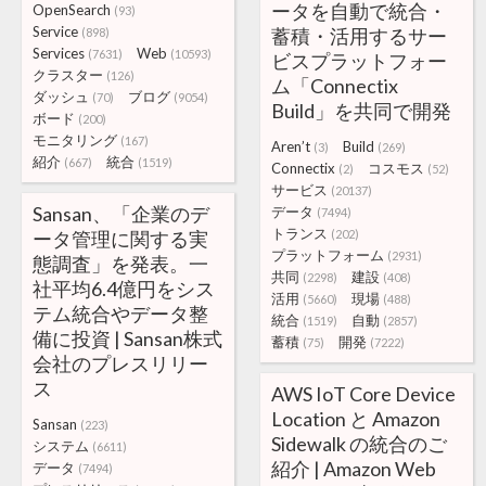
ータを自動で統合・
OpenSearch
(93)
Service
蓄積・活用するサー
(898)
Services
Web
(7631)
(10593)
ビスプラットフォー
クラスター
(126)
ム「Connectix
ダッシュ
ブログ
(70)
(9054)
Build」を共同で開発
ボード
(200)
モニタリング
(167)
Aren’t
Build
(3)
(269)
紹介
統合
(667)
(1519)
Connectix
コスモス
(2)
(52)
サービス
(20137)
Sansan、「企業のデ
データ
(7494)
トランス
ータ管理に関する実
(202)
プラットフォーム
(2931)
態調査」を発表。一
共同
建設
(2298)
(408)
社平均6.4億円をシス
活用
現場
(5660)
(488)
テム統合やデータ整
統合
自動
(1519)
(2857)
備に投資 | Sansan株式
蓄積
開発
(75)
(7222)
会社のプレスリリー
ス
AWS IoT Core Device
Location と Amazon
Sansan
(223)
Sidewalk の統合のご
システム
(6611)
紹介 | Amazon Web
データ
(7494)