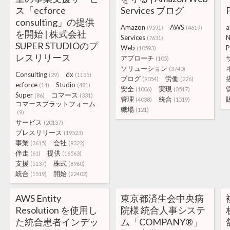
ス「ecforce
Services ブログ
consulting」の提供
Amazon
AWS
a
(9591)
(4619)
を開始 | 株式会社
Services
N
(7631)
SUPER STUDIOのプ
Web
P
(10593)
レスリリース
アプローチ
(105)
ソリューション
(3740)
Consulting
dx
(29)
(1155)
ブログ
労働
(9054)
(226)
ecforce
Studio
(14)
(481)
安全
実現
(1006)
(3517)
Super
コマース
(86)
(331)
管理
統合
(4038)
(1519)
コマースプラットフォーム
職場
(121)
(9)
サービス
(20137)
プレスリリース
(19523)
事業
会社
(3615)
(9322)
伴走
提供
(61)
(16563)
支援
株式
(5137)
(8960)
統合
開始
(1519)
(22402)
AWS Entity
東京都済生会中央病
Resolution を使用し
院様 統合人事システ
た統合患者インデッ
ム「COMPANY®」