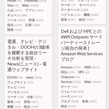
コア
サポート
Mode
Publickey
(281)
(3129)
(96)
(3250)
サーチ
サーバ
Vite
Web
(77)
(820)
(15)
(10593)
データベース
ため
アプリ
(1390)
(2673)
(5976)
ベクトル
機能
チェーン
(119)
(6680)
(584)
発表
統合
ツール
登場
(8587)
(1519)
(2914)
(1214)
統合
計画
(1519)
(1082)
開発
(7222)
Dell および HPE との
AWS Outposts サード
電通、テレビ・デジ
パーティーストレー
タル・DOOHの3媒体
ジ統合の発表 |
を横断する統合リー
Amazon Web Services
チ分析を実現 –
ブログ
News(ニュース) – 電
Amazon
AWS
(9591)
(4619)
通ウェブサイト
DELL
HPE
(174)
(63)
Outposts
DOOH
news
(26)
(32)
(5990)
Services
Web
ウェブサイト
(7631)
(10593)
(172)
サード
テレビ
(156)
(1064)
ストレージ
デジタル
(633)
(3329)
パーティー
リーチ
分析
(70)
(108)
(2251)
ブログ
発表
媒体
実現
(9054)
(8587)
(106)
(3517)
統合
横断
統合
(1519)
(194)
(1519)