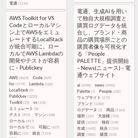
電通
(1126)
電通、生成AIを用い
AWS Toolkit for VS
て独自大規模調査と
Codeとローカルマシ
購買ログデータを統
ン上でAWSをエミュ
合し、ブランド・商
レートするLocalStack
品の購買場所ごとの
が統合可能に。ロー
購買者像を可視化す
カルでAWS Lambdaの
る「People
開発やテストが容易
PALETTE」提供開始
に – Publickey
– News(ニュース) – 電
通ウェブサイト
AWS
Code
(4619)
(507)
for
Lambda
(5779)
(228)
ai
news
(6994)
(5990)
LocalStack
(9)
Palette
People
(7)
(101)
Publickey
(3250)
ウェブサイト
(172)
Toolkit
vs
(29)
(102)
ブランド
(1003)
エミュレート
(8)
ログデータ
商品
(3)
(1263)
テスト
マシン
(873)
(188)
場所
大規模
(225)
(753)
ローカル
(417)
提供
独自
(16563)
(134)
ローカルで
可能に
(6)
(627)
生成
統合
(1692)
(1519)
容易に
統合
(51)
(1519)
調査
購買
(5801)
(374)