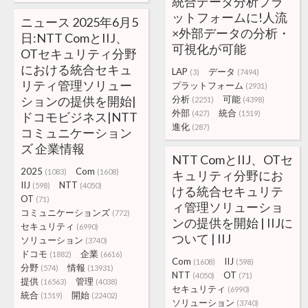
統合データ分析プラ
ットフォームに!人流
ニュース 2025年6月5
×外部データの分析・
日:NTT ComとIIJ、
可視化が可能
OTセキュリティ分野
における統合セキュ
LAP
データ
(3)
(7494)
リティ管理ソリュー
プラットフォーム
(2931)
ションの提供を開始|
分析
可能
(2251)
(4398)
外部
統合
(427)
(1519)
ドコモビジネス|NTT
進化
(287)
コミュニケーション
ズ 企業情報
NTT ComとIIJ、OTセ
2025
Com
(1083)
(1608)
キュリティ分野にお
IIJ
NTT
(598)
(4050)
ける統合セキュリテ
OT
(71)
ィ管理ソリューショ
コミュニケーションズ
(772)
ンの提供を開始 | IIJに
セキュリティ
(6990)
ついて | IIJ
ソリューション
(3740)
ドコモ
企業
(1882)
(6616)
Com
IIJ
(1608)
(598)
分野
情報
(574)
(13931)
NTT
OT
(4050)
(71)
提供
管理
(16563)
(4038)
セキュリティ
(6990)
統合
開始
(1519)
(22402)
ソリューション
(3740)