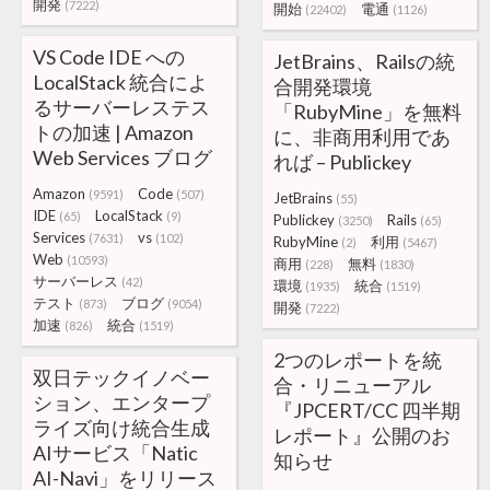
開発
(7222)
開始
電通
(22402)
(1126)
VS Code IDE への
JetBrains、Railsの統
LocalStack 統合によ
合開発環境
るサーバーレステス
「RubyMine」を無料
トの加速 | Amazon
に、非商用利用であ
Web Services ブログ
れば – Publickey
Amazon
Code
(9591)
(507)
JetBrains
(55)
IDE
LocalStack
(65)
(9)
Publickey
Rails
(3250)
(65)
Services
vs
(7631)
(102)
RubyMine
利用
(2)
(5467)
Web
(10593)
商用
無料
(228)
(1830)
サーバーレス
(42)
環境
統合
(1935)
(1519)
テスト
ブログ
(873)
(9054)
開発
(7222)
加速
統合
(826)
(1519)
2つのレポートを統
双日テックイノベー
合・リニューアル
ション、エンタープ
『JPCERT/CC 四半期
ライズ向け統合生成
レポート』公開のお
AIサービス「Natic
知らせ
AI-Navi」をリリース