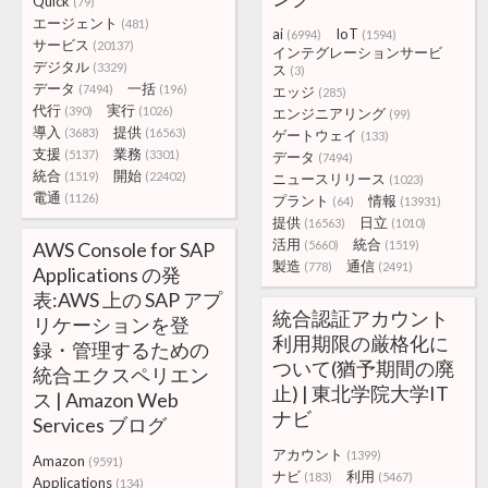
Quick
(79)
エージェント
(481)
ai
IoT
(6994)
(1594)
サービス
(20137)
インテグレーションサービ
デジタル
(3329)
ス
(3)
データ
一括
(7494)
(196)
エッジ
(285)
代行
実行
(390)
(1026)
エンジニアリング
(99)
導入
提供
(3683)
(16563)
ゲートウェイ
(133)
支援
業務
(5137)
(3301)
データ
(7494)
統合
開始
(1519)
(22402)
ニュースリリース
(1023)
電通
(1126)
プラント
情報
(64)
(13931)
提供
日立
(16563)
(1010)
活用
統合
AWS Console for SAP
(5660)
(1519)
製造
通信
(778)
(2491)
Applications の発
表:AWS 上の SAP アプ
統合認証アカウント
リケーションを登
利用期限の厳格化に
録・管理するための
ついて(猶予期間の廃
統合エクスペリエン
止) | 東北学院大学IT
ス | Amazon Web
ナビ
Services ブログ
アカウント
(1399)
Amazon
(9591)
ナビ
利用
(183)
(5467)
Applications
(134)