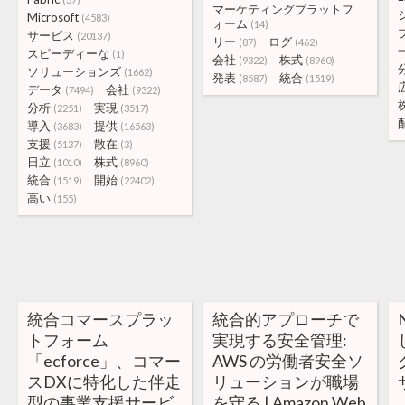
マーケティングプラットフ
Microsoft
(4583)
ォーム
(14)
サービス
(20137)
リー
ログ
(87)
(462)
スピーディーな
(1)
会社
株式
(9322)
(8960)
ソリューションズ
(1662)
発表
統合
(8587)
(1519)
データ
会社
(7494)
(9322)
分析
実現
(2251)
(3517)
導入
提供
(3683)
(16563)
支援
散在
(5137)
(3)
日立
株式
(1010)
(8960)
統合
開始
(1519)
(22402)
高い
(155)
統合コマースプラッ
統合的アプローチで
トフォーム
実現する安全管理:
「ecforce」、コマー
AWS の労働者安全ソ
スDXに特化した伴走
リューションが職場
型の事業支援サービ
を守る | Amazon Web