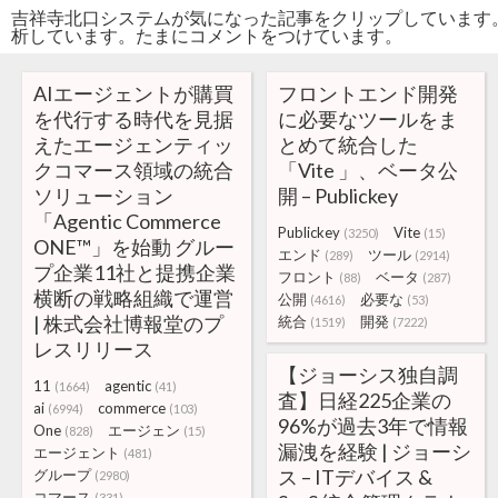
吉祥寺北口システムが気になった記事をクリップしています
析しています。たまにコメントをつけています。
AIエージェントが購買
フロントエンド開発
を代行する時代を見据
に必要なツールをま
えたエージェンティッ
とめて統合した
クコマース領域の統合
「Vite 」、ベータ公
ソリューション
開 – Publickey
「Agentic Commerce
Publickey
Vite
(3250)
(15)
ONE™」を始動 グルー
エンド
ツール
(289)
(2914)
プ企業11社と提携企業
フロント
ベータ
(88)
(287)
横断の戦略組織で運営
公開
必要な
(4616)
(53)
| 株式会社博報堂のプ
統合
開発
(1519)
(7222)
レスリリース
【ジョーシス独自調
11
agentic
(1664)
(41)
査】日経225企業の
ai
commerce
(6994)
(103)
96%が過去3年で情報
One
エージェン
(828)
(15)
漏洩を経験 | ジョーシ
エージェント
(481)
ス – ITデバイス &
グループ
(2980)
コマース
(331)