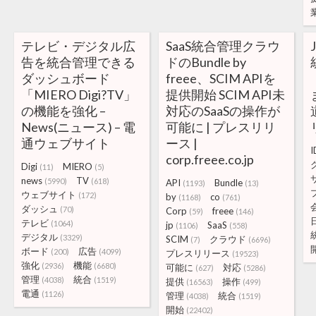
テレビ・デジタル広
SaaS統合管理クラウ
告を統合管理できる
ドのBundle by
ダッシュボード
freee、SCIM APIを
「MIERO Digi?TV」
提供開始 SCIM API未
の機能を強化 –
対応のSaaSの操作が
News(ニュース) – 電
可能に | プレスリリ
通ウェブサイト
ース |
I
corp.freee.co.jp
Digi
MIERO
(11)
(5)
news
TV
(5990)
(618)
API
Bundle
(1193)
(13)
ウェブサイト
(172)
by
co
(1168)
(761)
ダッシュ
(70)
Corp
freee
(59)
(146)
テレビ
(1064)
jp
SaaS
(1106)
(558)
デジタル
(3329)
SCIM
クラウド
(7)
(6696)
ボード
広告
(200)
(4099)
プレスリリース
(19523)
強化
機能
(2936)
(6680)
可能に
対応
(627)
(5286)
管理
統合
(4038)
(1519)
提供
操作
(16563)
(499)
電通
(1126)
管理
統合
(4038)
(1519)
開始
(22402)