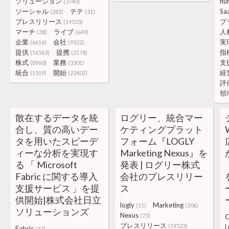
ソリューション
hu
(3740)
ソーシャル
テテ
Sa
(282)
(31)
プレスリリース
プ
(19523)
マーチ
ライブ
人
(38)
(649)
企業
会社
実
(6616)
(9322)
提供
提携
指
(16563)
(2178)
株式
業務
支
(8960)
(3301)
統合
開始
経
(1519)
(22402)
評
領
散在するデータを統
ログリー、統合マー
合し、質の高いデー
ケティングプラット
タを用いたスピーデ
フォーム『LOGLY
ィーな分析を実現す
Marketing Nexus』を
る 「 Microsoft
発表 | ログリー株式
Fabric に関する導入
会社のプレスリリー
支援サービス 」を提
ス
供開始|株式会社日立
logly
Marketing
(11)
(206)
ソリューションズ
Nexus
(73)
プレスリリース
(19523)
L
Fabric
(37)