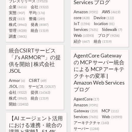
プレスリリース
Services ブログ
(19523)
企業
会社
(6616)
(9322)
Amazon
AWS
(9591)
(4619)
実態
平均
(907)
(176)
core
Device
(428)
(122)
投資
整備
(613)
(249)
IoT
location
(1594)
(81)
株式
発表
(8960)
(8587)
Services
Sidewalk
(7631)
(7)
管理
統合
(4038)
(1519)
Web
ブログ
(10593)
(9054)
調査
(5801)
紹介
統合
(667)
(1519)
統合CSIRTサービス
AgentCore Gateway
「J’s ARMOR™」の提
の MCP サーバー統合
供を開始 | 株式会社
による MCP アーキテ
JSOL
クチャの変革 |
Armor
CSIRT
(6)
(49)
Amazon Web Services
JSOL
サービス
(55)
(20137)
ブログ
会社
提供
(9322)
(16563)
株式
統合
(8960)
(1519)
AgentCore
(17)
開始
(22402)
Amazon
(9591)
Gateway
MCP
(219)
(111)
Services
Web
【AI エージェント活用
(7631)
(10593)
アーキテクチャ
(160)
における連携・統合の
サーバー
(1244)
課題と実態】 51.4%