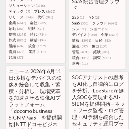
SaaS 統合管理クラウ
ソリューション
(3740)
ド
ティック
プレス
(59)
(2625)
リリース
代行
225
96
(8746)
(390)
(13)
(21)
企業
会社
SaaS
クラウド
(6616)
(9322)
(558)
(6696)
始動
戦略
シス
ジョー
(387)
(691)
(50)
(16)
提携
時代
デバイス
企業
(2178)
(734)
(1038)
(6616)
株式
横断
情報
日経
(8960)
(194)
(13931)
(333)
組織
統合
漏洩
独自
(682)
(1519)
(597)
(134)
購買
運営
管理
経験
(374)
(1001)
(4038)
(241)
領域
統合
調査
(571)
(1519)
(5801)
過去
(511)
ニュース 2026年6月11
SOCアナリストの思考
日:多様なデバイスの映
をAI化し自律的にログ
像を統合して収集・蓄
を分析、LogStareが無
積・分析し、現場変革
人SOCを実現するAI-
を加速させる映像AIプ
SIEMを提供開始 – ネッ
ラットフォーム
トワーク監視・ログ管
「docomo business
理・AI予測を統合した
SIGN VPaaS」を提供開
セキュリティ運用プラ
始|NTTドコモビジネ