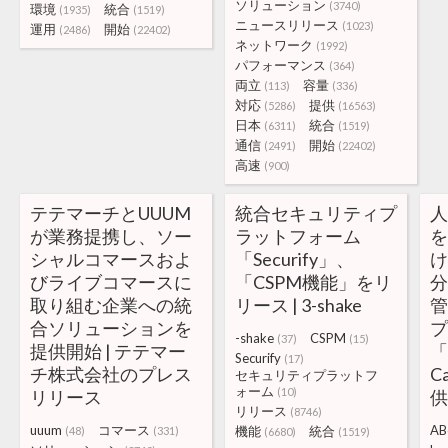
ソリューション
(3740)
環境
統合
(1935)
(1519)
ニュースリリース
(1023)
運用
開始
(2486)
(22402)
ネットワーク
(1992)
パフォーマンス
(364)
両立
容量
(113)
(336)
対応
提供
(5286)
(16563)
日本
統合
(6311)
(1519)
通信
開始
(2491)
(22402)
高速
(900)
テテマーチとUUUM
統合セキュリティプ
が業務提携し、ソー
ラットフォーム
を
シャルコマースおよ
「Securify」、
びライブコマースに
「CSPM機能」をリ
取り組む企業への統
リース | 3-shake
管
合ソリューションを
-shake
CSPM
(37)
(15)
提供開始 | テテマー
「
Securify
(17)
チ株式会社のプレス
C
セキュリティプラットフ
ォーム
(10)
リリース
リリース
(8746)
uuum
コマース
AB
機能
統合
(48)
(331)
(6680)
(1519)