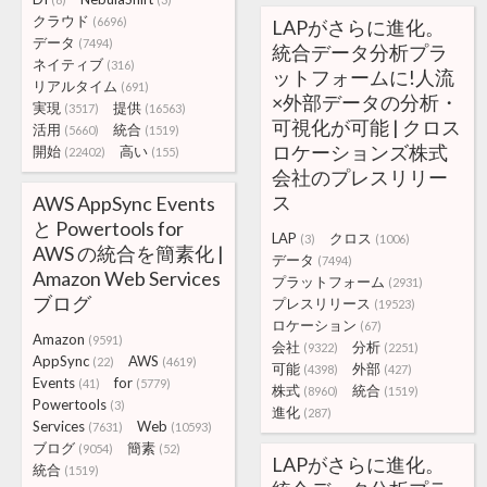
クラウド
(6696)
LAPがさらに進化。
データ
(7494)
統合データ分析プラ
ネイティブ
(316)
ットフォームに!人流
リアルタイム
(691)
×外部データの分析・
実現
提供
(3517)
(16563)
可視化が可能 | クロス
活用
統合
(5660)
(1519)
ロケーションズ株式
開始
高い
(22402)
(155)
会社のプレスリリー
ス
AWS AppSync Events
と Powertools for
LAP
クロス
(3)
(1006)
AWS の統合を簡素化 |
データ
(7494)
Amazon Web Services
プラットフォーム
(2931)
ブログ
プレスリリース
(19523)
ロケーション
(67)
Amazon
(9591)
会社
分析
(9322)
(2251)
AppSync
AWS
(22)
(4619)
可能
外部
(4398)
(427)
Events
for
(41)
(5779)
株式
統合
(8960)
(1519)
Powertools
(3)
進化
(287)
Services
Web
(7631)
(10593)
ブログ
簡素
(9054)
(52)
LAPがさらに進化。
統合
(1519)