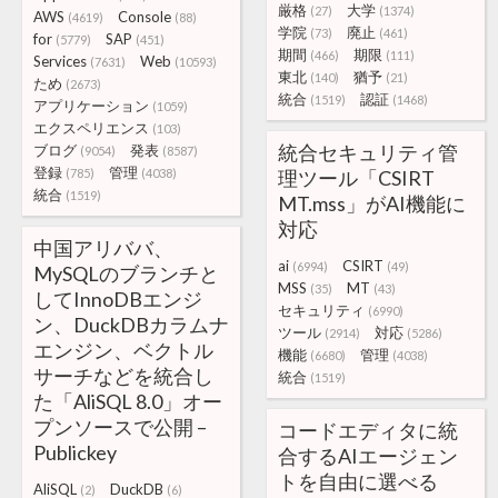
厳格
大学
(27)
(1374)
AWS
Console
(4619)
(88)
学院
廃止
(73)
(461)
for
SAP
(5779)
(451)
期間
期限
(466)
(111)
Services
Web
(7631)
(10593)
東北
猶予
(140)
(21)
ため
(2673)
統合
認証
(1519)
(1468)
アプリケーション
(1059)
エクスペリエンス
(103)
統合セキュリティ管
ブログ
発表
(9054)
(8587)
登録
管理
(785)
(4038)
理ツール「CSIRT
統合
(1519)
MT.mss」がAI機能に
対応
中国アリババ、
ai
CSIRT
(6994)
(49)
MySQLのブランチと
MSS
MT
(35)
(43)
してInnoDBエンジ
セキュリティ
(6990)
ン、DuckDBカラムナ
ツール
対応
(2914)
(5286)
エンジン、ベクトル
機能
管理
(6680)
(4038)
サーチなどを統合し
統合
(1519)
た「AliSQL 8.0」オー
プンソースで公開 –
コードエディタに統
Publickey
合するAIエージェン
トを自由に選べる
AliSQL
DuckDB
(2)
(6)