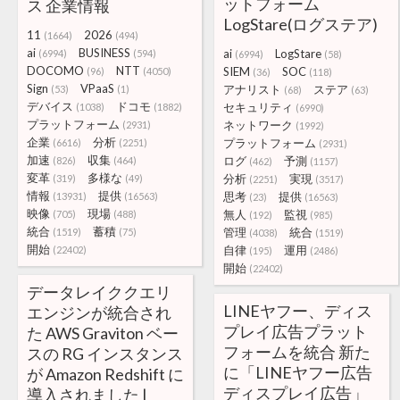
ットフォーム
ス 企業情報
LogStare(ログステア)
11
2026
(1664)
(494)
ai
BUSINESS
ai
LogStare
(6994)
(594)
(6994)
(58)
DOCOMO
NTT
SIEM
SOC
(96)
(4050)
(36)
(118)
Sign
VPaaS
アナリスト
ステア
(53)
(1)
(68)
(63)
デバイス
ドコモ
セキュリティ
(1038)
(1882)
(6990)
プラットフォーム
ネットワーク
(2931)
(1992)
企業
分析
プラットフォーム
(6616)
(2251)
(2931)
加速
収集
ログ
予測
(826)
(464)
(462)
(1157)
変革
多様な
分析
実現
(319)
(49)
(2251)
(3517)
情報
提供
思考
提供
(13931)
(16563)
(23)
(16563)
映像
現場
無人
監視
(705)
(488)
(192)
(985)
統合
蓄積
管理
統合
(1519)
(75)
(4038)
(1519)
開始
自律
運用
(22402)
(195)
(2486)
開始
(22402)
データレイククエリ
LINEヤフー、ディス
エンジンが統合され
プレイ広告プラット
た AWS Graviton ベー
フォームを統合 新た
スの RG インスタンス
に「LINEヤフー広告
が Amazon Redshift に
ディスプレイ広告」
導入されました |