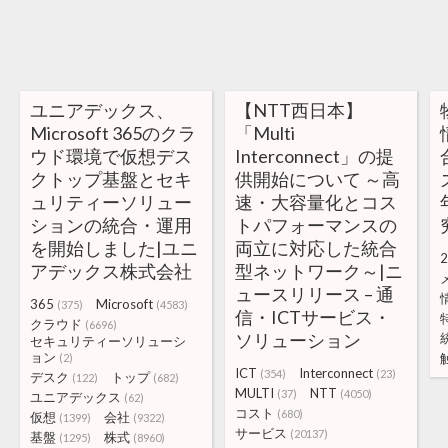
ユニアデックス、
【NTT西日本】
Microsoft 365のクラ
「Multi
ウド環境で仮想デス
Interconnect」の提
クトップ基盤とセキ
供開始について ～高
ュリティーソリュー
速・大容量化とコス
ションの統合・運用
トパフォーマンスの
を開始しました|ユニ
両立に対応した統合
2
アデックス株式会社
型ネットワーク～|ニ
ュースリリース – 通
365
Microsoft
(375)
(4583)
信・ICTサービス・
クラウド
(6696)
ソリューション
セキュリティーソリューシ
ョン
(2)
ICT
Interconnect
(354)
(23)
デスク
トップ
(122)
(682)
MULTI
NTT
(37)
(4050)
ユニアデックス
(62)
コスト
(680)
仮想
会社
(1399)
(9322)
サービス
(20137)
基盤
株式
(1295)
(8960)